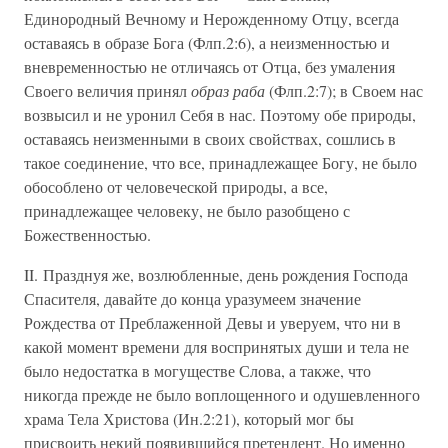
Единородный Вечному и Нерожденному Отцу, всегда
оставаясь в образе Бога (Флп.2:6), а неизменностью и
вневременностью не отличаясь от Отца, без умаления
Своего величия принял
образ раба
(Флп.2:7); в Своем нас
возвысил и не уронил Себя в нас. Поэтому обе природы,
оставаясь неизменными в своих свойствах, сошлись в
такое соединение, что все, принадлежащее Богу, не было
обособлено от человеческой природы, а все,
принадлежащее человеку, не было разобщено с
Божественностью.
II. Празднуя же, возлюбленные, день рождения Господа
Спасителя, давайте до конца уразумеем значение
Рождества от Преблаженной Девы и уверуем, что ни в
какой момент времени для воспринятых души и тела не
было недостатка в могуществе Слова, а также, что
никогда прежде не было воплощенного и одушевленного
храма Тела Христова (Ин.2:21), который мог бы
присвоить некий появившийся претендент. Но именно