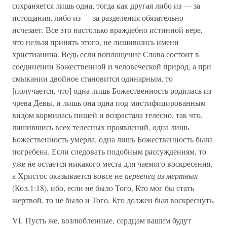
сохраняется лишь одна, тогда как другая либо из — за
истощания, либо из — за разделения обязательно
исчезает. Все это настолько враждебно истинной вере,
что нельзя принять этого, не лишившись имени
христианина. Ведь если воплощение Слова состоит в
соединении Божественной и человеческой природ, а при
смыкании двойное становится одинарным, то
[получается, что] одна лишь Божественность родилась из
чрева Девы, и лишь она одна под мистифицированным
видом кормилась пищей и возрастала телесно, так что,
лишившись всех телесных проявлений, одна лишь
Божественность умерла, одна лишь Божественность была
погребена. Если следовать подобным рассуждениям, то
уже не остается никакого места для чаемого воскресения,
а Христос оказывается вовсе не
первенец из мертвых
(Кол.1:18), ибо, если не было Того, Кто мог бы стать
жертвой, то не было и Того, Кто должен был воскреснуть.
VI. Пусть же, возлюбленные, сердцам вашим будут