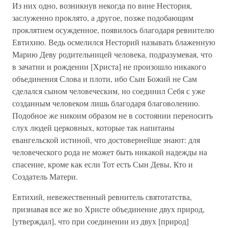
Из них одно, возникнув некогда по вине Нестория,
заслуженно проклято, а другое, позже подобающим
проклятием осужденное, появилось благодаря ревнителю
Евтихию. Ведь осмелился Несторий называть блаженную
Марию Деву родительницей человека, подразумевая, что
в зачатии и рождении [Христа] не произошло никакого
объединения Слова и плоти, ибо Сын Божий не Сам
сделался сыном человеческим, но соединил Себя с уже
созданным человеком лишь благодаря благоволению.
Подобное же никоим образом не в состоянии переносить
слух людей церковных, которые так напитаны
евангельской истиной, что достовернейше знают: для
человеческого рода не может быть никакой надежды на
спасение, кроме как если Тот есть Сын Девы, Кто и
Создатель Матери.
Евтихий, невежественный ревнитель святотатства,
признавая все же во Христе объединение двух природ,
[утверждал], что при соединении из двух [природ]