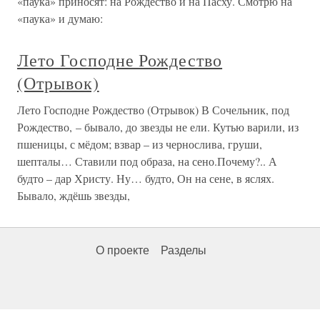
«паука» приносят: на Рождество и на Пасху. Смотрю на
«паука» и думаю:
Лето Господне Рождество
(Отрывок)
Лето Господне Рождество (Отрывок) В Сочельник, под
Рождество, – бывало, до звезды не ели. Кутью варили, из
пшеницы, с мёдом; взвар – из чернослива, груши,
шепталы… Ставили под образа, на сено.Почему?.. А
будто – дар Христу. Ну… будто, Он на сене, в яслях.
Бывало, ждёшь звезды,
О проекте
Разделы