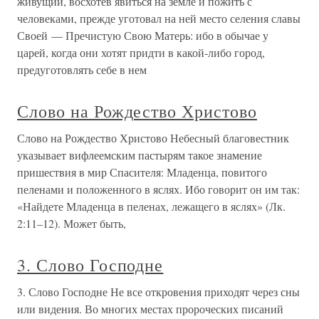
живущий, восхотев явиться на земле и пожить с
человеками, прежде уготовал на ней место селения славы
Своей — Пречистую Свою Матерь: ибо в обычае у
царей, когда они хотят придти в какой-либо город,
предуготовлять себе в нем
Слово на Рождество Христово
Слово на Рождество Христово Небесный благовестник
указывает вифлеемским пастырям такое знамение
пришествия в мир Спасителя: Младенца, повитого
пеленами и положенного в яслях. Ибо говорит он им так:
«Найдете Младенца в пеленах, лежащего в яслях» (Лк.
2:11–12). Может быть,
3. Слово Господне
3. Слово Господне Не все откровения приходят через сны
или видения. Во многих местах пророческих писаний