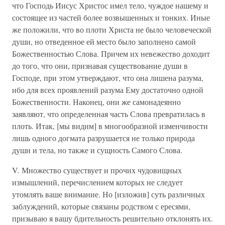
что Господь Иисус Христос имел тело, чуждое нашему и
состоящее из частей более возвышенных и тонких. Иные
же положили, что во плоти Христа не было человеческой
души, но отведенное ей место было заполнено самой
Божественностью Слова. Причем их невежество доходит
до того, что они, признавая существование души в
Господе, при этом утверждают, что она лишена разума,
ибо для всех проявлений разума Ему достаточно одной
Божественности. Наконец, они же самонадеянно
заявляют, что определенная часть Слова превратилась в
плоть. Итак, [мы видим] в многообразной изменчивости
лишь одного догмата разрушается не только природа
души и тела, но также и сущность Самого Слова.
V. Множество существует и прочих чудовищных
измышлений, перечислением которых не следует
утомлять ваше внимание. Но [изложив] суть различных
заблуждений, которые связаны родством с ересями,
призываю я вашу бдительность решительно отклонять их.