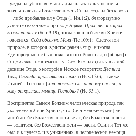
чужды пагубные вымыслы диавольских наущений, а
зная, что вечная Божественность Сына создана без какого
— либо прибавления у Отца (1 Ин.1:2), благоразумно
усвойте сказанное о природе Адама:
Прах ты, и в прах
возвратишься
(Быт.3:19), тогда как о ней же во Христе
говорится:
Седи одесную Меня
(Пс.109:1). Следуя той
природе, в которой Христос равен Отцу, никогда
Единородный не был ниже высоты Родителя, и [общая] с
Отцом слава не временна у Того, Кто находится в самой
деснице Отца, о которой в Исходе говорится:
Десница
Твоя, Господи, прославилась силою
(Исх.15:6); а также
Исаией: [Господи!]
кто поверил слышанному от нас, и
кому открылась мышца Господня?
(Ис.53:1).
Воспринятая Сыном Божиим человеческая природа так
укоренена в Лице Христа, что [Сын Человеческий] не
мог быть без Божественности зачат, без Божественности
— родиться, без Божественности — расти. Один и Тот же
был и в чудесах, и в унижениях; в человеческой немощи