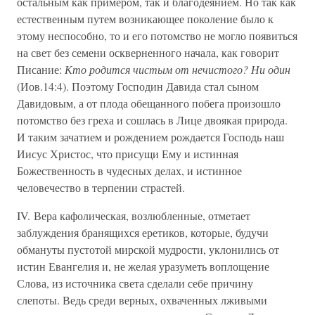
остальным как примером, так и благодеянием. Но так как
естественным путем возникающее поколение было к
этому неспособно, то и его потомство не могло появиться
на свет без семени оскверненного начала, как говорит
Писание:
Кто родится чистым от нечистого? Ни один
(Иов.14:4). Поэтому Господин Давида стал сыном
Давидовым, а от плода обещанного побега произошло
потомство без греха и сошлась в Лице двоякая природа.
И таким зачатием и рождением рождается Господь наш
Иисус Христос, что присущи Ему и истинная
Божественность в чудесных делах, и истинное
человечество в терпении страстей.
IV. Вера кафолическая, возлюбленные, отметает
заблуждения бранящихся еретиков, которые, будучи
обмануты пустотой мирской мудрости, уклонились от
истин Евангелия и, не желая уразуметь воплощение
Слова, из источника света сделали себе причину
слепоты. Ведь среди верных, охваченных лживыми