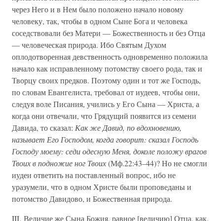
через Него и в Нем было положено начало новому
человеку, так, чтобы в одном Сыне Бога и человека
соседствовали без Матери — Божественность и без Отца
— человеческая природа. Ибо Святым Духом
оплодотворенная девственность одновременно положила
начало как исправленному потомству своего рода, так и
Творцу своих предков. Поэтому один и тот же Господь,
по словам Евангелиста, требовал от иудеев, чтобы они,
следуя воле Писания, учились у Его Сына — Христа, а
когда они отвечали, что Грядущий появится из семени
Давида, то сказал:
Как же Давид, по вдохновению,
называет Его Господом, когда говорит: сказал Господь
Господу моему: седи одесную Меня, доколе положу врагов
Твоих в подножие ног Твоих
(Мф.22:43–44)? Но не смогли
иудеи ответить на поставленный вопрос, ибо не
уразумели, что в одном Христе были проповеданы и
потомство Давидово, и Божественная природа.
III. Величие же Сына Божия, равное [величию] Отца, как,