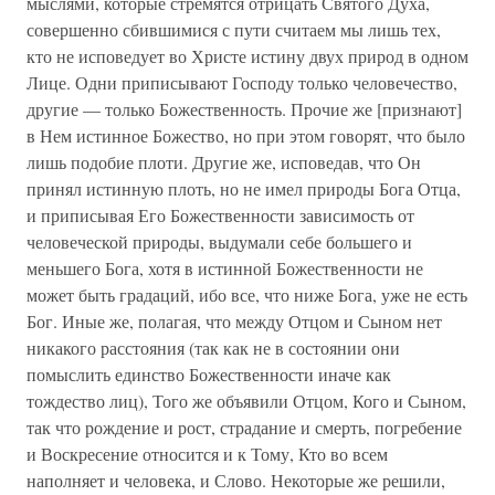
мыслями, которые стремятся отрицать Святого Духа,
совершенно сбившимися с пути считаем мы лишь тех,
кто не исповедует во Христе истину двух природ в одном
Лице. Одни приписывают Господу только человечество,
другие — только Божественность. Прочие же [признают]
в Нем истинное Божество, но при этом говорят, что было
лишь подобие плоти. Другие же, исповедав, что Он
принял истинную плоть, но не имел природы Бога Отца,
и приписывая Его Божественности зависимость от
человеческой природы, выдумали себе большего и
меньшего Бога, хотя в истинной Божественности не
может быть градаций, ибо все, что ниже Бога, уже не есть
Бог. Иные же, полагая, что между Отцом и Сыном нет
никакого расстояния (так как не в состоянии они
помыслить единство Божественности иначе как
тождество лиц), Того же объявили Отцом, Кого и Сыном,
так что рождение и рост, страдание и смерть, погребение
и Воскресение относится и к Тому, Кто во всем
наполняет и человека, и Слово. Некоторые же решили,