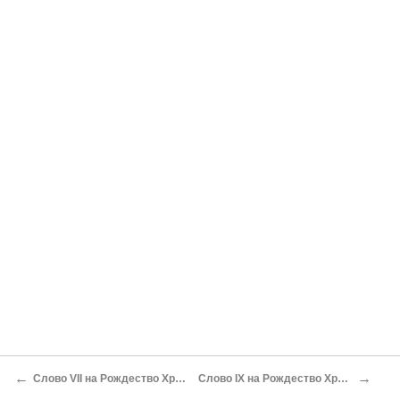
←
→
Слово VII на Рождество Христово
Слово IX на Рождество Христово