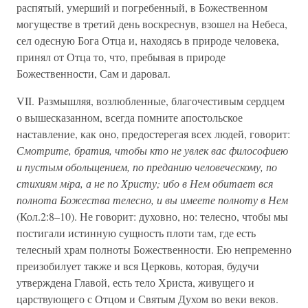
распятый, умерший и погребенный, в Божественном
могуществе в третий день воскреснув, взошел на Небеса,
сел одесную Бога Отца и, находясь в природе человека,
принял от Отца то, что, пребывая в природе
Божественности, Сам и даровал.
VII. Размышляя, возлюбленные, благочестивым сердцем
о вышесказанном, всегда помните апостольское
наставление, как оно, предостерегая всех людей, говорит:
Смотрите, братия, чтобы кто не увлек вас философиею
и пустым обольщением, по преданию человеческому, по
стихиям мiра, а не по Христу; ибо в Нем обитает вся
полнота Божества телесно, и вы имеете полноту в Нем
(Кол.2:8–10). Не говорит: духовно, но: телесно, чтобы мы
постигали истинную сущность плоти там, где есть
телесный храм полноты Божественности. Ею непременно
преизобилует также и вся Церковь, которая, будучи
утверждена Главой, есть тело Христа, живущего и
царствующего с Отцом и Святым Духом во веки веков.