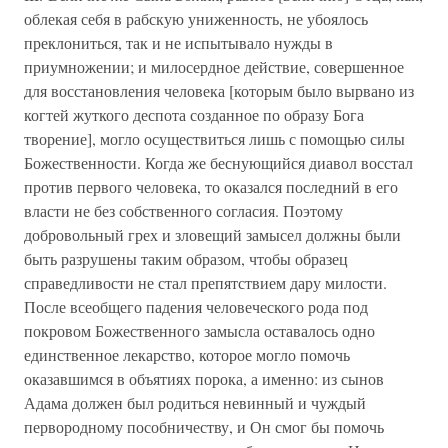
облекая себя в рабскую униженность, не убоялось
преклониться, так и не испытывало нужды в
приумножении; и милосердное действие, совершенное
для восстановления человека [которым было вырвано из
когтей жуткого деспота созданное по образу Бога
творение], могло осуществиться лишь с помощью силы
Божественности. Когда же беснующийся диавол восстал
против первого человека, то оказался последний в его
власти не без собственного согласия. Поэтому
добровольный грех и зловещий замысел должны были
быть разрушены таким образом, чтобы образец
справедливости не стал препятствием дару милости.
После всеобщего падения человеческого рода под
покровом Божественного замысла оставалось одно
единственное лекарство, которое могло помочь
оказавшимся в объятиях порока, а именно: из сынов
Адама должен был родиться невинный и чуждый
первородному пособничеству, и Он смог бы помочь