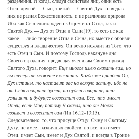
разделения. И когда, следуя свойствам лиц, один есть
Отец, другой — Сын, третий — Святой Дух, то ведь в
них не разная Божественность, и не различная природа.
Ибо как Сын единороден с Отцом и от Отца, так и
Святой Дух — Дух от Отца и Сына[19], то есть не как
какое — либо творение Отца и Сына, но вместе с обоими
существуя и владычествуя, Он вечно исходит из Того, что
есть Отец и Сын. И поэтому Господь накануне дня
Своего страдания, предвещая ученикам Своим приход
Святого Духа, говорит:
Еще многое имею сказать вам; но
вы теперь не можете вместить. Когда же приидет Он,
Дух истины, то наставит вас на всякую истину: ибо не
от Себя говорить будет, но будет говорить, что
услышит, и будущее возвестит вам. Все, что имеет
Отец, есть Мое; потому Я сказал, что от Моего
возьмет и возвестит вам
(Ин.16,12–13;15).
Следовательно, то, что присуще Отцу, Сыну и Святому
Духу, не имеет различных свойств, но все, что имеет
Отец, имеет Сын, имеет и Дух Святой; и всегда в Троице