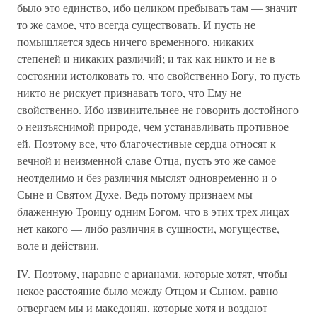
было это единство, ибо целиком пребывать там — значит
то же самое, что всегда существовать. И пусть не
помышляется здесь ничего временного, никаких
степеней и никаких различий; и так как никто и не в
состоянии истолковать то, что свойственно Богу, то пусть
никто не рискует признавать того, что Ему не
свойственно. Ибо извинительнее не говорить достойного
о неизъяснимой природе, чем устанавливать противное
ей. Поэтому все, что благочестивые сердца относят к
вечной и неизменной славе Отца, пусть это же самое
неотделимо и без различия мыслят одновременно и о
Сыне и Святом Духе. Ведь потому признаем мы
блаженную Троицу одним Богом, что в этих трех лицах
нет какого — либо различия в сущности, могуществе,
воле и действии.
IV. Поэтому, наравне с арианами, которые хотят, чтобы
некое расстояние было между Отцом и Сыном, равно
отвергаем мы и македонян, которые хотя и воздают