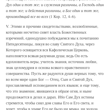
Дух один и тот же; и служения различны, а Господь один
и тот же; и действия различны, а Бог один и тот же,
производящий все во всех
(1 Кор. 12, 4–6).
V. Этими и прочими свидетельствами, возлюбленные,
которыми несчетно сияет власть Божественных
изречений, единодушно побуждаемся мы к почитанию
Пятидесятницы, ликуя во славу Святого Духа, через
Которого освящается вся Кафолическая Церковь,
наполняется всякая разумная душа; ведь Он есть
вдохновитель веры, учитель знания, источник любви,
знак целомудрия и основа всякого нравственного
совершенства. Пусть же радуются души верных тому, что
во всем мире один Бог — Отец, Сын и Святой Дух,
прославляемый исповеданием всех языков; и еще тому,
что это знамение, явившееся в образе огня, и ныне
продолжается в делах и дарах. Ибо Сам Дух истины
стремится, чтобы сиял дом славы Его и Его света, и
хочет, чтобы в храме Его не было ни мрака, ни холода.