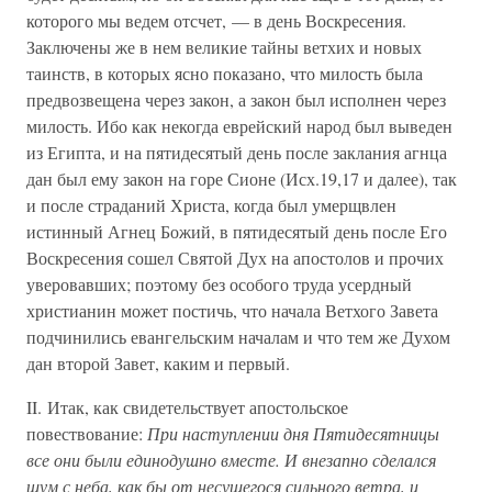
которого мы ведем отсчет, — в день Воскресения.
Заключены же в нем великие тайны ветхих и новых
таинств, в которых ясно показано, что милость была
предвозвещена через закон, а закон был исполнен через
милость. Ибо как некогда еврейский народ был выведен
из Египта, и на пятидесятый день после заклания агнца
дан был ему закон на горе Сионе (Исх.19,17 и далее), так
и после страданий Христа, когда был умерщвлен
истинный Агнец Божий, в пятидесятый день после Его
Воскресения сошел Святой Дух на апостолов и прочих
уверовавших; поэтому без особого труда усердный
христианин может постичь, что начала Ветхого Завета
подчинились евангельским началам и что тем же Духом
дан второй Завет, каким и первый.
II. Итак, как свидетельствует апостольское
повествование:
При наступлении дня Пятидесятницы
все они были единодушно вместе. И внезапно сделался
шум с неба, как бы от несущегося сильного ветра, и