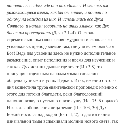
наполнил весь дом, где они находились. И явились им
разделяющиеся языки, как бы огненные, и почили по
одному на каждом из них. И исполнились все Духа
Святаго, и начали говорить на иных языках, как Дух
давал им провещевать
(Деян.2,1–4). О, сколь
стремительно оказалось слово мудрости и сколь легко
усваивалось преподаваемое там, где учителем был Сам
Бог! Ведь для усвоения здесь не нужно дополнительное
разъяснение, опыт исполнения и время для изучения; и
так как Дух истины дышит где хочет (Ин.3,8), то
присущие отдельным народам языки сделались
общедоступными в устах Церкви. Итак, именно с этого
дня возвестила труба евангельской проповеди; именно с
этого дня потоки благодати, реки благословений
напоили всякую пустыню и всю сушу (Ис. 35, 6 и далее).
И как для обновления лица земли (Пс. 103, 30) Дух
Божий носился над водой (Быт. 1, 2), и для изгнания
изначальной тьмы вспыхивали молнии нового света; так