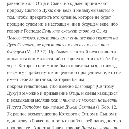
равенство для Отца и Сына, но однако принижают
природу Святого Духа; они ведь и не задумываются о
том, чтобы прекратить это хуление, которое не будет
прощено судом ни в настоящем, ни в будущем веке, ибо
говорит Господь:
Если кто скажет слово на Сына
Человеческого, простится ему; если же кто скажет на
Духа Святаго, не простится ему ни в сем веке, ни в
будущем
(Мф.12,32). Пребывая же в этой нечестивости,
лишаются они милости, ибо не допускает их к Себе Тот,
через Которого они могли бы исповедоваться; и никогда
не смогут прибегнуть к исцелению прощением те, кто не
имеет себе Защитника, Который бы им
покровительствовал. Ибо именно благодаря [Святому
Духу] возможно и призывание Отца, и слезы кающихся,
и воздыхания молящихся:
и никто не может называть
Иисуса Господом, как только Духом Святым
(1 Кор. 12,
3); равное всемогущество Которого с Отцом и Сыном и
одинаковую Божественность с наибольшей наглядностью
проповедует Апостол Павел, говоря:
Дары различны, но