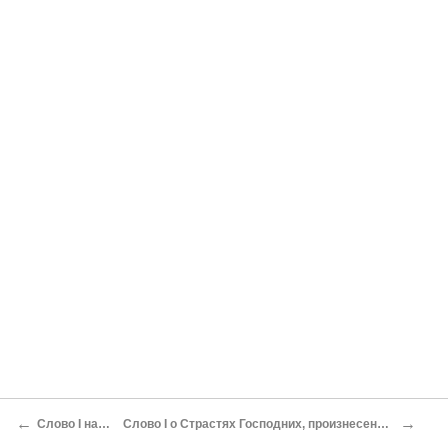
←
→
Слово I на Пасху
Слово I о Страстях Господних, произнесенное в воскресенье