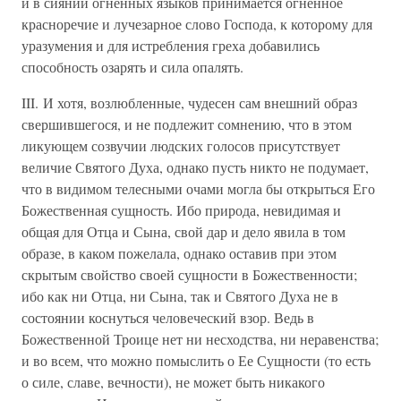
и в сиянии огненных языков принимается огненное
красноречие и лучезарное слово Господа, к которому для
уразумения и для истребления греха добавились
способность озарять и сила опалять.
III. И хотя, возлюбленные, чудесен сам внешний образ
свершившегося, и не подлежит сомнению, что в этом
ликующем созвучии людских голосов присутствует
величие Святого Духа, однако пусть никто не подумает,
что в видимом телесными очами могла бы открыться Его
Божественная сущность. Ибо природа, невидимая и
общая для Отца и Сына, свой дар и дело явила в том
образе, в каком пожелала, однако оставив при этом
скрытым свойство своей сущности в Божественности;
ибо как ни Отца, ни Сына, так и Святого Духа не в
состоянии коснуться человеческий взор. Ведь в
Божественной Троице нет ни несходства, ни неравенства;
и во всем, что можно помыслить о Ее Сущности (то есть
о силе, славе, вечности), не может быть никакого