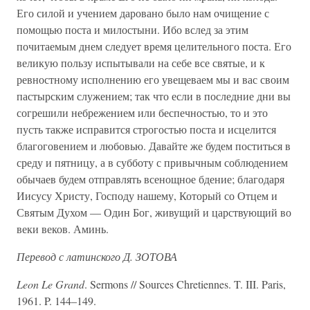
Его силой и учением даровано было нам очищение с
помощью поста и милостыни. Ибо вслед за этим
почитаемым днем следует время целительного поста. Его
великую пользу испытывали на себе все святые, и к
ревностному исполнению его увещеваем мы и вас своим
пастырским служением; так что если в последние дни вы
согрешили небрежением или беспечностью, то и это
пусть также исправится строгостью поста и исцелится
благоговением и любовью. Давайте же будем поститься в
среду и пятницу, а в субботу с привычным соблюдением
обычаев будем отправлять всенощное бдение; благодаря
Иисусу Христу, Господу нашему, Который со Отцем и
Святым Духом — Один Бог, живущий и царствующий во
веки веков. Аминь.
Перевод с латинского Д. ЗОТОВА
Leon Le Grand
. Sermons // Sources Chretiennes. T. III. Paris,
1961. P. 144–149.