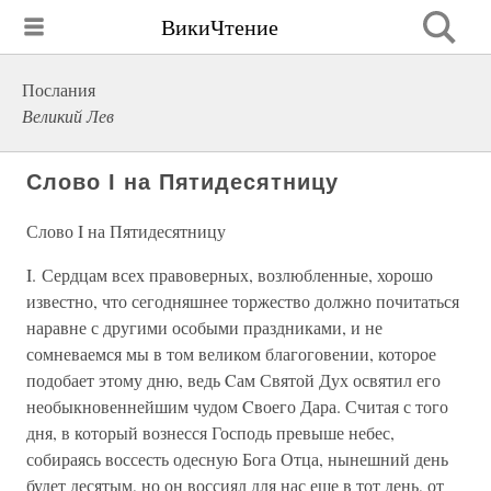
ВикиЧтение
Послания
Великий Лев
Слово I на Пятидесятницу
Слово I на Пятидесятницу
I. Сердцам всех правоверных, возлюбленные, хорошо
известно, что сегодняшнее торжество должно почитаться
наравне с другими особыми праздниками, и не
сомневаемся мы в том великом благоговении, которое
подобает этому дню, ведь Cам Святой Дух освятил его
необыкновеннейшим чудом Cвоего Дара. Считая с того
дня, в который вознесся Господь превыше небес,
собираясь воссесть одесную Бога Отца, нынешний день
будет десятым, но он воссиял для нас еще в тот день, от