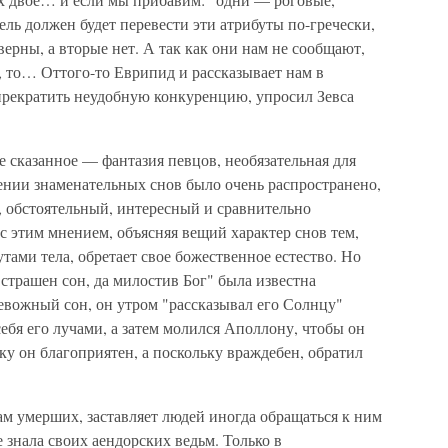
ель должен будет перевести эти атрибуты по-гречески,
ерны, а вторые нет. А так как они нам не сообщают,
и, то… Оттого-то Еврипид и рассказывает нам в
прекратить неудобную конкуренцию, упросил Зевса
се сказанное — фантазия певцов, необязательная для
ении знаменательных снов было очень распространено,
 обстоятельный, интересный и сравнительно
с этим мнением, объясняя вещий характер снов тем,
утами тела, обретает свое божественное естество. Но
"страшен сон, да милостив Бог" была известна
евожный сон, он утром "рассказывал его Солнцу"
себя его лучами, а затем молился Аполлону, чтобы он
ку он благоприятен, а поскольку враждебен, обратил
 умерших, заставляет людей иногда обращаться к ним
 знала своих аендорских ведьм. Только в