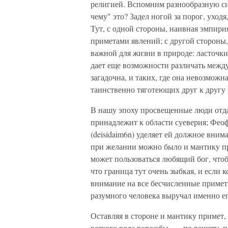
религией. Вспомним разнообразную си
чему" это? Задел ногой за порог, уходя,
Тут, с одной стороны, наивная эмпир
приметами явлений; с другой стороны
важной для жизни в природе: ласточки
дает еще возможности различать между
загадочна, и таких, где она невозможн
таинственно тяготеющих друг к другу
В нашу эпоху просвещенные люди отдав
принадлежит к области суеверия; Феоф
(deisidaim6n) уделяет ей должное вни
при желании можно было и мантику пр
может пользоваться любящий бог, чтоб
что граница тут очень зыбкая, и если 
внимание на все бесчисленные примет
разумного человека выручал именно е
Оставляя в стороне и мантику примет,
всякого рода ворожбы, — по решету, по