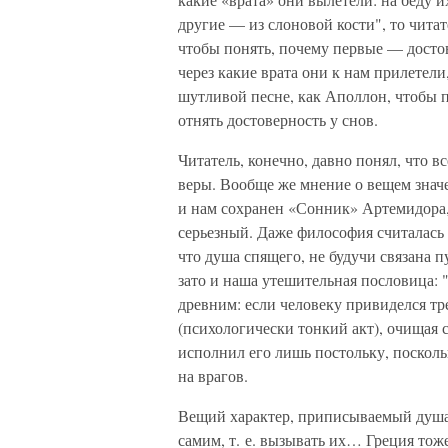
другие — из слоновой кости", то читат
чтобы понять, почему первые — достов
через какие врата они к нам прилетел
шутливой песне, как Аполлон, чтобы 
отнять достоверность у снов.
Читатель, конечно, давно понял, что в
веры. Вообще же мнение о вещем знач
и нам сохранен «Сонник» Артемидора,
серьезный. Даже философия считалась 
что душа спящего, не будучи связана п
зато и наша утешительная пословица: 
древним: если человеку привиделся тр
(психологически тонкий акт), очищая 
исполнил его лишь постольку, посколь
на врагов.
Вещий характер, приписываемый душам
самим, т. е. вызывать их… Греция тоже