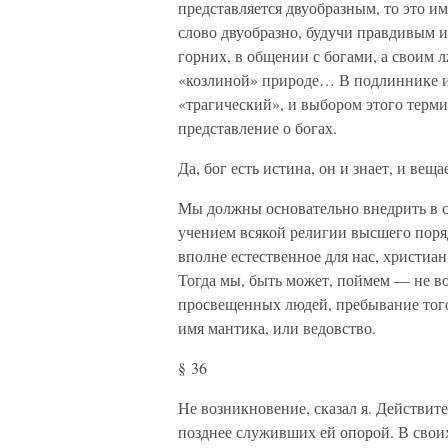
представляется двуобразным, то это и
слово двуобразно, будучи правдивым 
горних, в общении с богами, а своим 
«козлиной» природе… В подлиннике иг
«трагический», и выбором этого терм
представление о богах.
Да, бог есть истина, он и знает, и веща
Мы должны основательно внедрить в се
учением всякой религии высшего поря
вполне естественное для нас, христиан
Тогда мы, быть может, поймем — не во
просвещенных людей, пребывание того
имя мантика, или ведовство.
§ 36
Не возникновение, сказал я. Действит
позднее служивших ей опорой. В свои