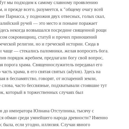
 Тут мы подходим к самому славному проявлению
, и прежде всего, разумеется, к "общему очагу всей
оне Парнасса, у подножия двух отвесных, голых скал,
талийский ручей — это место и поныне поражает
 Здесь некогда возвышался посредине священной рощи
сом сокровищниц, статуй и прочих приношений
реческой религии, но и греческой истории. Сюда в
 и чаще — стекались паломники, желая вопросить бога.
ив порядок жребием, предлагали богу свой вопрос,
пая порога храма. Священнослужитель передавал его
асть храма, в его святая святых (adyton). Здесь на
я в беспамятство, говорят, от испарений земли,
слова, часто бессвязные, подхватывали стоявшие тут
ок, который в торжественных случаях был
ен до императора Юлиана Отступника, тысячу с
ься обман среди умнейшего народа древности? Именно
о; была, если угодно, иллюзия. Случаи явного