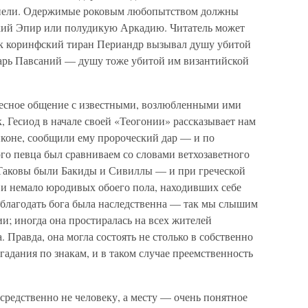
ерпели. Одержимые роковым любопытством должны
икий Эпир или полудикую Аркадию. Читатель может
как коринфский тиран Периандр вызывал душу убитой
арь Павсаний — душу тоже убитой им византийской
 тесное общение с известными, возлюбленными ими
, Гесиод в начале своей «Теогонии» рассказывает нам
иконе, сообщили ему пророческий дар — и по
ого певца был сравниваем со словами ветхозаветного
 Таковы были Бакиды и Сивиллы — и при греческой
 и немало юродивых обоего пола, находивших себе
 благодать бога была наследственна — так мы слышим
и; иногда она простиралась на всех жителей
. Правда, она могла состоять не столько в собственно
 гадания по знакам, и в таком случае преемственность
редственно не человеку, а месту — очень понятное