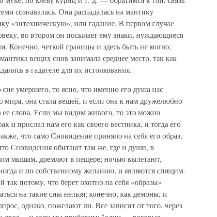
семи сознавалась. Она распадалась на мантику
ку «энтехническую», или гадание. В первом случае
овеку, во втором он посылает ему знаки, нуждающиеся
я. Конечно, четкой границы и здесь быть не могло;
 мантика вещих снов занимала среднее место, так как
ались в гадателе для их истолкования.
 сне умершего, то ясно, что именно его душа нас
 мира, она стала вещей, и если она к нам дружелюбно
 ее слова. Если мы видим живого, то это можно
рак и прислал нам его как своего вестника, и тогда его
акже, что само Сновидение приняло на себя его образ,
 что Сновидения обитают там же, где и души, в
чим мышам, дремлют в пещере; ночью вылетают,
ногда и по собственному желанию, и являются спящим.
так потому, что берет охотно на себя «образы»
аться на такие сны нельзя; конечно, как демоны, и
рос, однако, пожелают ли. Все зависит от того, через
их двое… и если мы прибавим: "одни — роговые,