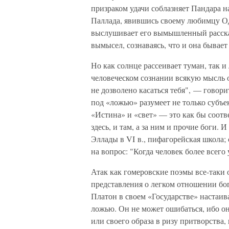
призраком удачи соблазняет Пандара н
Паллада, явившись своему любимцу Од
выслушивает его вымышленный рассказ 
вымысел, сознаваясь, что и она бывает
Но как солнце рассеивает туман, так и
человеческом сознании всякую мысль 
не дозволено касаться тебя", — говор
под «ложью» разумеет не только субъе
«Истина» и «свет» — это как бы соотв
здесь, и там, а за ним и прочие боги.
Эллады в VI в., пифагорейская школа
на вопрос: "Когда человек более всего
Атак как гомеровские поэмы все-таки 
представления о легком отношении бог
Платон в своем «Государстве» настаив
ложью. Он не может ошибаться, ибо он 
или своего образа в ризу притворства,