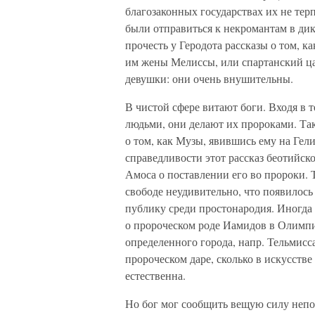
благозаконных государствах их не т
были отправиться к некромантам в д
прочесть у Геродота рассказы о том, 
им жены Мелиссы, или спартанский ц
девушки: они очень внушительны.
В чистой сфере витают боги. Входя в
людьми, они делают их пророками. Так
о том, как Музы, явившись ему на Гел
справедливости этот рассказ беотийск
Амоса о поставлении его во пророки.
свободе неудивительно, что появилось
публику среди простонародия. Иногда
о пророческом роде Иамидов в Олимпи
определенного города, напр. Тельмисса
пророческом даре, сколько в искусстве
естественна.
Но бог мог сообщить вещую силу непос