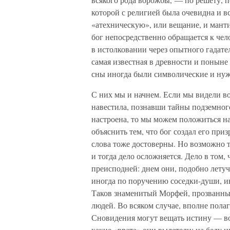
которой с религией была очевидна и в
«атехническую», или вещание, и манти
бог непосредственно обращается к чел
в истолковании через опытного гадател
самая известная в древности и поныне
сны иногда были символические и нужд
С них мы и начнем. Если мы видели во
навестила, познавши тайны подземного
настроена, то мы можем положиться на
объяснить тем, что бог создал его приз
слова тоже достоверны. Но возможно т
и тогда дело осложняется. Дело в том,
преисподней: днем они, подобно лету
иногда по поручению соседки-души, и
Таков знаменитый Морфей, прозванный 
людей. Во всяком случае, вполне полаг
Сновидения могут вещать истину — воп
какие «врата» они вылетели: на беду 