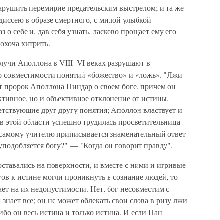
арушить перемирие предательским выстрелом; и та же
иссею в образе смертного, с милой улыбкой
о себе и, дав себя узнать, ласково прощает ему его
 охоча хитрить.
 лучи Аполлона в VIII–VI веках разрушают в
о совместимости понятий «божество» и «ложь». "Лжи
ит пророк Аполлона Пиндар о своем боге, причем он
ктивное, но и объективное отклонение от истины.
етствующие друг другу понятия; Аполлон властвует и
 И в этой области успешно трудилась просветительница
; самому учителю приписывается знаменательный ответ
 уподобляется богу?" — "Когда он говорит правду".
оставались на поверхности, и вместе с ними и игривые
ов к истине могли проникнуть в сознание людей, то
ает на их недопустимости. Нет, бог несовместим с
знает все; он не может облекать свои слова в ризу лжи
 ибо он весь истина и только истина. И если Пан