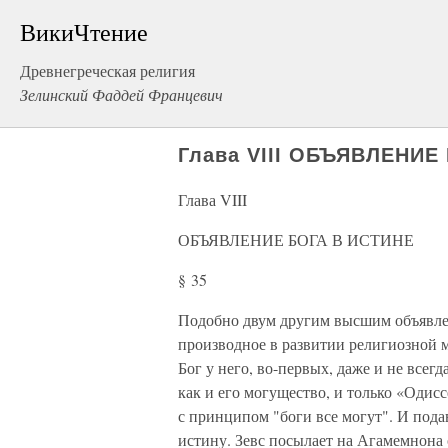
ВикиЧтение
Древнегреческая религия
Зелинский Фаддей Францевич
Глава VIII ОБЪЯВЛЕНИЕ
Глава VIII
ОБЪЯВЛЕНИЕ БОГА В ИСТИНЕ
§ 35
Подобно двум другим высшим объявлен
производное в развитии религиозной м
Бог у него, во-первых, даже и не всегд
как и его могущество, и только «Одис
с принципом "боги все могут". И пода
истину. Зевс посылает на Агамемнона 