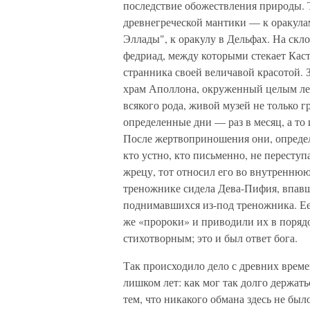
последствие обожествления природы.
древнегреческой мантики — к оракулам
Эллады", к оракулу в Дельфах. На скл
федриад, между которыми стекает Кас
странника своей величавой красотой.
храм Аполлона, окруженный целым ле
всякого рода, живой музей не только г
определенные дни — раз в месяц, а то
После жертвоприношения они, определ
кто устно, кто письменно, не пересту
жрецу, тот относил его во внутреннюю ч
треножнике сидела Дева-Пифия, впавша
поднимавшихся из-под треножника. Ее 
же «пророки» и приводили их в поряд
стихотворным; это и был ответ бога.
Так происходило дело с древних врем
лишком лет: как мог так долго держат
тем, что никакого обмана здесь не был