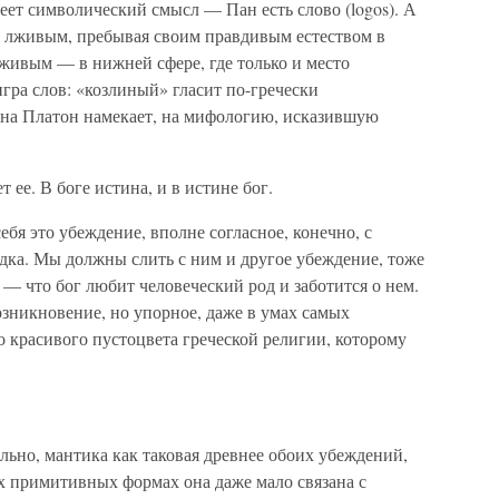
меет символический смысл — Пан есть слово (logos). А
и лживым, пребывая своим правдивым естеством в
лживым — в нижней сфере, где только и место
ра слов: «козлиный» гласит по-гречески
ина Платон намекает, на мифологию, исказившую
ет ее. В боге истина, и в истине бог.
бя это убеждение, вполне согласное, конечно, с
дка. Мы должны слить с ним и другое убеждение, тоже
 — что бог любит человеческий род и заботится о нем.
зникновение, но упорное, даже в умах самых
 красивого пустоцвета греческой религии, которому
ельно, мантика как таковая древнее обоих убеждений,
х примитивных формах она даже мало связана с