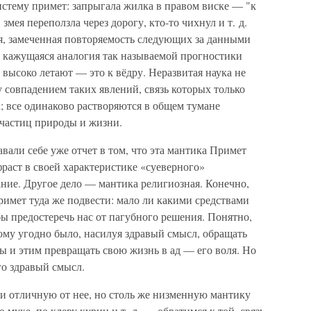
стему примет: запрыгала жилка в правом виске — "к
 змея переползла через дорогу, кто-то чихнул и т. д.
ия, замеченная повторяемость следующих за данными
, кажущаяся аналогия так называемой прогностики
 высоко летают — это к вёдру. Неразвитая наука не
 совпадением таких явлений, связь которых только
а; все одинаково растворяются в общем тумане
 частиц природы и жизни.
али себе уже отчет в том, что эта мантика Примет
раст в своей характеристике «суеверного»
мание. Другое дело — мантика религиозная. Конечно,
имет туда же подвести: мало ли какими средствами
ы предостеречь нас от пагубного решения. Понятно,
кому угодно было, насилуя здравый смысл, обращать
ы и этим превращать свою жизнь в ад — его воля. Но
го здравый смысл.
 и отличную от нее, но столь же низменную мантику
 муке, по клеву куриц и т. д. — обратимся к той, связь