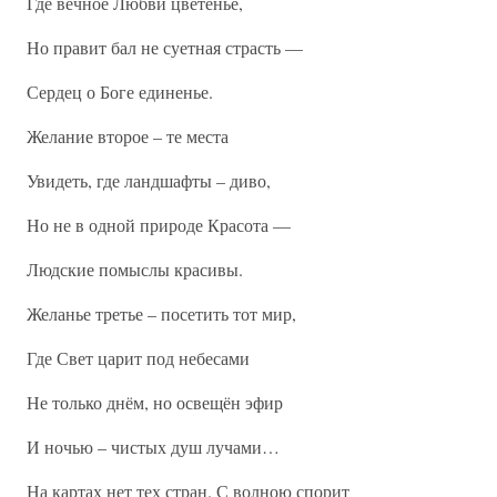
Где вечное Любви цветенье,
Но правит бал не суетная страсть —
Сердец о Боге единенье.
Желание второе – те места
Увидеть, где ландшафты – диво,
Но не в одной природе Красота —
Людские помыслы красивы.
Желанье третье – посетить тот мир,
Где Свет царит под небесами
Не только днём, но освещён эфир
И ночью – чистых душ лучами…
На картах нет тех стран. С волною спорит