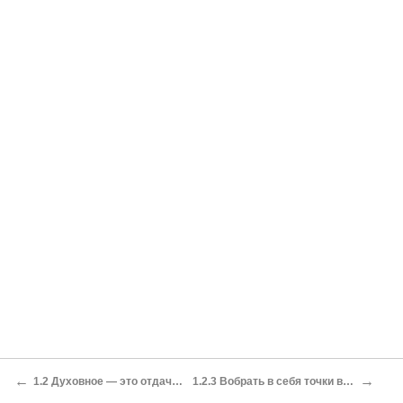
←
→
1.2 Духовное — это отдача 1.2.1 Продвижение в группе
1.2.3 Вобрать в себя точки в сердце всех остальных людей