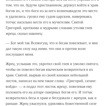
том, что он, будучи христианином, дерзнул войти в храм
богов их, и что боги из-за него возненавидели это место
и удалились; грозил ему судом царским, намереваясь
тотчас насильно вести его к мучителям. Святой
Григорий, кроткими и мудрыми словами утоляя гнев
жреца, сказал наконец:
— Бог мой так Всемогущ, что и бесам повелевает, и мне
дал такую силу над ними, что они и против воли
послушают меня.
Жрец, услышав это, укротил свой гнев и умолял святого,
чтобы он повелел богам языческим возвратиться в их
храм. Святой, вырвав из своей книжки небольшой
листок, написал на нем такие слова: «Григорий, сатане:
войди» — и подал этот листок жрецу, повелевая ему
положить его на алтаре скверных богов его. И тотчас
возвратились бесы в храм и беседовали с жрецом, как и
раньше. Жрец ужаснулся, удивляясь божественной силе