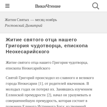
ВикиЧтение
Жития Святых — месяц ноябрь
Ростовский Димитрий
Житие святого отца нашего
Григория чудотворца, епископа
Неокесарийского
Житие святого отца нашего Григория чудотворца,
епископа Неокесарийского
Святой Григорий происходил из славного и великого
города Неокесарии [1], от родителей язычников. В
молодых годах он потерял их. Занявшись изучением
Еллинской премудрости [2], начал он уразумевать и
совершеннейшую премудрость, которая состоит в
познании Единого Истинного Бога: из творений