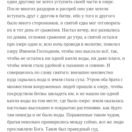
один другому не хотел уступить своей части в озере.
После многих раздоров и распрей они уже хотели
вступить друг с другом в битву, ибо у того и другого
было много сторонников, и святой едва мог отговорить
их в тот день от сражения. Настал вечер, все разошлись
по домам, отложив сражение до утра; а святой остался
при озере один и, всю ночь проведя в молитве, повелел
озеру Именем Господним, чтобы оно высохло всё, так,
чтобы не осталось ни одной капли воды, ни даже влаги, и
чтобы земля стала удобной к паханию и сеянию. И
совершилось по слову святого: внезапно неизвестно
куда скрылась вода и земля стала суха. Утром оба брата с
множеством вооруженных людей пришли к озеру, чтобы
посредством битвы завладеть им, и не нашли ни одной
капли воды на том месте, где было озеро: земля оказалась
настолько высохшею и покрытою растениями, как будто
там никогда и не было воды. Пораженные таким чудом,
братья невольно примирились между собою, все же люди
прославляли Бога. Таков был праведный суд,