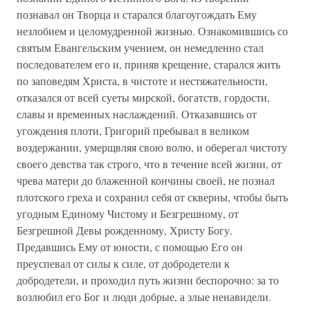
познавал он Творца и старался благоугождать Ему
незлобием и целомудренной жизнью. Ознакомившись со
святым Евангельским учением, он немедленно стал
последователем его и, приняв крещение, старался жить
по заповедям Христа, в чистоте и нестяжательности,
отказался от всей суеты мирской, богатств, гордости,
славы и временных наслаждений. Отказавшись от
угождения плоти, Григорий пребывал в великом
воздержании, умерщвляя свою волю, и оберегал чистоту
своего девства так строго, что в течение всей жизни, от
чрева матери до блаженной кончины своей, не познал
плотского греха и сохранил себя от скверны, чтобы быть
угодным Единому Чистому и Безгрешному, от
Безгрешной Девы рожденному, Христу Богу.
Предавшись Ему от юности, с помощью Его он
преуспевал от силы к силе, от добродетели к
добродетели, и проходил путь жизни беспорочно: за то
возлюбил его Бог и люди добрые, а злые ненавидели.