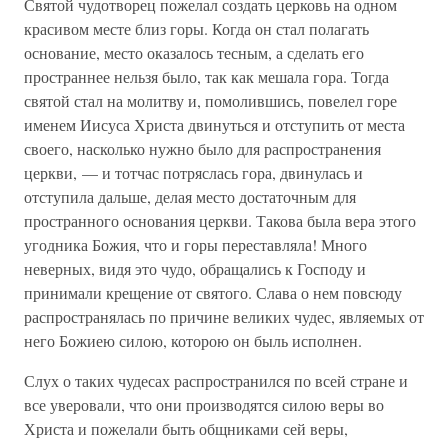
Святой чудотворец пожелал создать церковь на одном
красивом месте близ горы. Когда он стал полагать
основание, место оказалось тесным, а сделать его
пространнее нельзя было, так как мешала гора. Тогда
святой стал на молитву и, помолившись, повелел горе
именем Иисуса Христа двинуться и отступить от места
своего, насколько нужно было для распространения
церкви, — и тотчас потряслась гора, двинулась и
отступила дальше, делая место достаточным для
пространного основания церкви. Такова была вера этого
угодника Божия, что и горы переставляла! Много
неверных, видя это чудо, обращались к Господу и
принимали крещение от святого. Слава о нем повсюду
распространялась по причине великих чудес, являемых от
него Божиею силою, которою он быль исполнен.
Слух о таких чудесах распространился по всей стране и
все уверовали, что они производятся силою веры во
Христа и пожелали быть общниками сей веры,