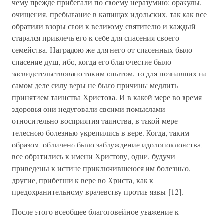
чему прежде прибегали по своему неразумию: оракулы,
очищения, пребывание в капищах идольских, так как все
обратили взоры свои к великому святителю и каждый
старался привлечь его к себе для спасения своего
семейства. Наградою же для него от спасенных было
спасение душ, ибо, когда его благочестие было
засвидетельствовано таким опытом, то для познавших на
самом деле силу веры не было причины медлить
принятием таинства Христова. И в какой мере во время
здоровья они недуговали своими помыслами
относительно восприятия таинства, в такой мере
телесною болезнью укрепились в вере. Когда, таким
образом, обличено было заблуждение идолопоклонства,
все обратились к имени Христову, одни, будучи
приведены к истине приключившеюся им болезнью,
другие, прибегши к вере во Христа, как к
предохранительному врачевству против язвы [12].
После этого всеобщее благоговейное уважение к