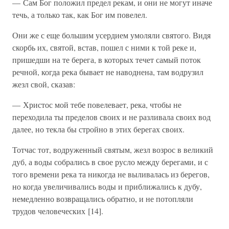
— Сам Бог положил предел рекам, и они не могут иначе
течь, а только так, как Бог им повелел.
Они же с еще большим усердием умоляли святого. Видя
скорбь их, святой, встав, пошел с ними к той реке и,
пришедши на те берега, в которых течет самый поток
речной, когда река бывает не наводнена, там водрузил
жезл свой, сказав:
— Христос мой тебе повелевает, река, чтобы не
переходила ты пределов своих и не разливала своих вод
далее, но текла бы стройно в этих берегах своих.
Тотчас тот, водруженный святым, жезл возрос в великий
дуб, а воды собрались в свое русло между берегами, и с
того времени река та никогда не выливалась из берегов,
но когда увеличивались воды и приближались к дубу,
немедленно возвращались обратно, и не потопляли
трудов человеческих [14].