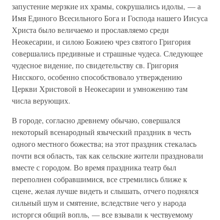
запустение мерзкие их храмы, сокрушались идолы, — а
Имя Единого Всесильного Бога и Господа нашего Иисуса
Христа было величаемо и прославляемо среди
Неокесарии, и силою Божиею чрез святого Григория
совершались предивные и страшные чудеса. Следующее
чудесное видение, по свидетельству св. Григория
Нисского, особенно способствовало утверждению
Церкви Христовой в Неокесарии и умножению там
числа верующих.
В городе, согласно древнему обычаю, совершался
некоторый всенародный языческий праздник в честь
одного местного божества; на этот праздник стекалась
почти вся область, так как сельские жители праздновали
вместе с городом. Во время праздника театр был
переполнен собравшимися, все стремились ближе к
сцене, желая лучше видеть и слышать, отчего поднялся
сильный шум и смятение, вследствие чего у народа
исторгся общий вопль, — все взывали к чествуемому