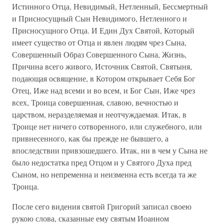
Истинного Отца, Невидимый, Нетленный, Бессмертный
и Присносущный Сын Невидимого, Нетленного и
Присносущного Отца. И Един Дух Святой, Который
имеет существо от Отца и явлен людям чрез Сына,
Совершенный Образ Совершенного Сына, Жизнь,
Причина всего живого, Источник Святой, Святыня,
подающая освящение, в Котором открывает Себя Бог
Отец, Иже над всеми и во всем, и Бог Сын, Иже чрез
всех, Троица совершенная, славою, вечностью и
царством, неразделяемая и неотчуждаемая. Итак, в
Троице нет ничего сотворенного, или служебного, или
привнесенного, как бы прежде не бывшего, а
впоследствии привзошедшего. Итак, ни в чем у Сына не
было недостатка пред Отцом и у Святого Духа пред
Сыном, но непременна и неизменна есть всегда та же
Троица.
После сего видения святой Григорий записал своею
рукою слова, сказанные ему святым Иоанном