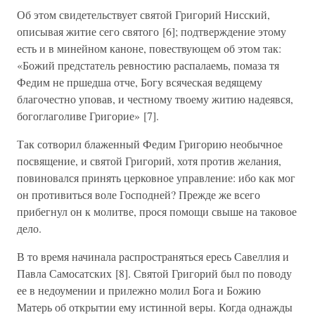
Об этом свидетельствует святой Григорий Нисский,
описывая житие сего святого [6]; подтверждение этому
есть и в минейном каноне, повествующем об этом так:
«Божий предстатель ревностию распалаемь, помаза тя
Федим не пршедша отче, Богу всяческая ведящему
благочестно уповав, и честному твоему житию надеявся,
богоглаголиве Григорие» [7].
Так сотворил блаженный Федим Григорию необычное
посвящение, и святой Григорий, хотя против желания,
повиновался принять церковное управление: ибо как мог
он противиться воле Господней? Прежде же всего
прибегнул он к молитве, прося помощи свыше на таковое
дело.
В то время начинала распространяться ересь Савеллия и
Павла Самосатских [8]. Святой Григорий был по поводу
ее в недоумении и прилежно молил Бога и Божию
Матерь об открытии ему истинной веры. Когда однажды