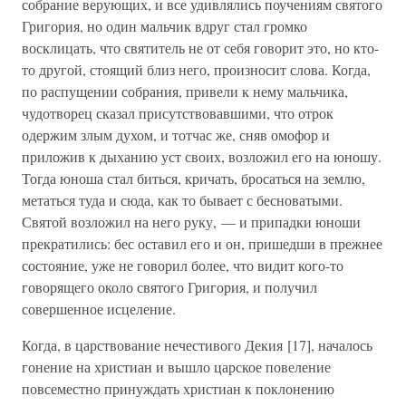
собрание верующих, и все удивлялись поучениям святого
Григория, но один мальчик вдруг стал громко
восклицать, что святитель не от себя говорит это, но кто-
то другой, стоящий близ него, произносит слова. Когда,
по распущении собрания, привели к нему мальчика,
чудотворец сказал присутствовавшими, что отрок
одержим злым духом, и тотчас же, сняв омофор и
приложив к дыханию уст своих, возложил его на юношу.
Тогда юноша стал биться, кричать, бросаться на землю,
метаться туда и сюда, как то бывает с бесноватыми.
Святой возложил на него руку, — и припадки юноши
прекратились: бес оставил его и он, пришедши в прежнее
состояние, уже не говорил более, что видит кого-то
говорящего около святого Григория, и получил
совершенное исцеление.
Когда, в царствование нечестивого Декия [17], началось
гонение на христиан и вышло царское повеление
повсеместно принуждать христиан к поклонению