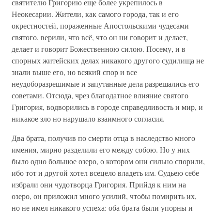
святителю Григорию еще более укрепилось в
Неокесарии. Жители, как самого города, так и его
окрестностей, пораженные Апостольскими чудесами
святого, верили, что всё, что он ни говорит и делает,
делает и говорит Божественною силою. Посему, и в
спорных житейских делах никакого другого судилища не
знали выше его, но всякий спор и все
неудоборазрешимые и запутанные дела разрешались его
советами. Отсюда, чрез благодатное влияние святого
Григория, водворились в городе справедливость и мир, и
никакое зло но нарушало взаимного согласия.
Два брата, получив по смерти отца в наследство много
имения, мирно разделили его между собою. Но у них
было одно большое озеро, о котором они сильно спорили,
ибо тот и другой хотел всецело владеть им. Судьею себе
избрали они чудотворца Григория. Прийдя к ним на
озеро, он приложил много усилий, чтобы помирить их,
но не имел никакого успеха: оба брата были упорны и