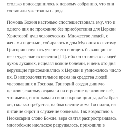
столько присоединилось к первому собранию, что они
составили уже толпы народа.
Помощь Божия настолько споспешествовала ему, что и
одного дня не проходило без приобретения для Церкви
Христовой душ человеческих. Множество людей, с
женами и детьми, собиралось в дом Мусония к святому
Григорию слушать учение его и видеть бывающие от
него чудесные исцеления [11]: ибо он отгонял от людей
духов лукавых, исцелял всякие болезни, и день ото дня
верующие присоединялись к Церкви и умножалось число
их. В непродолжительное время на средства людей,
уверовавших в Господа, Григорий создал дивную
церковь; святому отдавали на строение церковное всё,
что имели, и открывали свои сокровищницы, дабы брал
он, сколько требуется, на благолепие дома Господня, на
питание сирот и служение больным. Так возрастало в
Неокесарии слово Божие, вера святая распространялась,
многобожие идольское разрушалось, приходили в