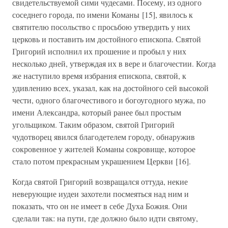
свидетельствуемой сими чудесами. Посему, из одного
соседнего города, по имени Команы [15], явилось к
святителю посольство с просьбою утвердить у них
церковь и поставить им достойного епископа. Святой
Григорий исполнил их прошение и пробыл у них
несколько дней, утверждая их в вере и благочестии. Когда
же наступило время избрания епископа, святой, к
удивлению всех, указал, как на достойного сей высокой
чести, одного благочестивого и богоугодного мужа, по
имени Александра, который ранее был простым
угольщиком. Таким образом, святой Григорий
чудотворец явился благодетелем городу, обнаружив
сокровенное у жителей Команы сокровище, которое
стало потом прекрасным украшением Церкви [16].
Когда святой Григорий возвращался оттуда, некие
неверующие иудеи захотели посмеяться над ним и
показать, что он не имеет в себе Духа Божия. Они
сделали так: на пути, где должно было идти святому,