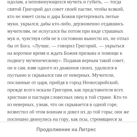
идолам, а неповинующихся мучить и губить, — тогда
святой Григорий дал совет своей пастве, чтобы всякий,
кто не имеет силы и дара Божия претерпевать лютые
муки, укрылся; дабы кто-либо, дерзновенно отдавшись
мучителям, не испугался бы потом при виде страшных
мук и, чувствуя себя не в состоянии вынести их, не отпал
бы от Бога. «Лучше, — говорил Григорий, — укрыться
на короткое время и ждать Божия призыва и помощи к
подвигу мученическому». Подавая верным такой совет,
он и сам, взяв одного из диаконов своих, удалился в
пустыню и скрывался там от неверных. Мучители,
посланные от царя, прийдя в город Неокесарийский,
прежде всего искали Григория, как представителя всех
христиан и пастыря словесных овец в той стране. Кто-то
из неверных, узнав, что он скрывается в одной горе,
возвестил об этом воинам и довел их до той горы; они же
поспешно двинулись на гору, как псы, стремящиеся за
добычей на охоте, и как волки, которым нужно похитить
Продолжение на Литрес
овцу. Святой Григорий, видя, что воины приближаются и