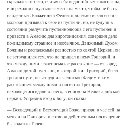
скрывался от него, считая себя недостойным такого сана,
и переходил в пустыне с места на место, чтобы не быть
найденным. Блаженный Федим прилежно искал его и с
мольбой призывал к себе из пустыни, но, не будучи в
состоянии разлучить пустыннолюбца с его пустыней и
привести в Амасию для хиротонисания, совершил дело
по-видимому странное и необычное. Движимый Духом
Божиим и распаляемый ревностью по святой Церкви, он
не затруднился тем, что не пришел к нему Григорий, и
что между ними лежит немалое расстояние — от города
Амасии до той пустыни, в которой жил Григорий, было
три дня пути; не затруднился епископ Федим таким
расстоянием между ними и посвятил Григория,
находящегося вдали от него, в епископа Неокесарийской
церкви. Устремив взор к Богу, он сказал:
— Всеведущий и Всемогущий Боже, призри в час сей на
меня и на Григория, и сотвори действенным посвящение
благодатью Твоею.