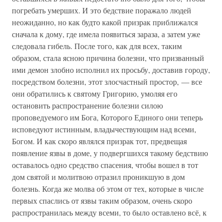
погребать умерших. И это бедствие поражало людей
неожиданно, но как будто какой призрак приближался
сначала к дому, где имела появиться зараза, а затем уже
следовала гибель. После того, как для всех, таким
образом, стала ясною причина болезни, что призванный
ими демон злобно исполнил их просьбу, доставив городу,
посредством болезни, этот злосчастный простор, — все
они обратились к святому Григорию, умоляя его
остановить распространение болезни силою
проповедуемого им Бога, Которого Единого они теперь
исповедуют истинным, владычествующим над всеми,
Богом. И как скоро являлся призрак тот, предвещая
появление язвы в доме, у подвергшихся такому бедствию
оставалось одно средство спасения, чтобы вошел в тот
дом святой и молитвою отразил проникшую в дом
болезнь. Когда же молва об этом от тех, которые в числе
первых спаслись от язвы таким образом, очень скоро
распространилась между всеми, то было оставлено всё, к