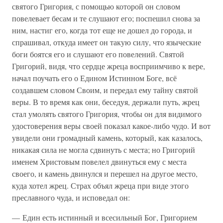
святого Григория, с помощью которой он словом
повелевает бесам и те слушают его; поспешил снова за
ним, настиг его, когда тот еще не дошел до города, и
спрашивал, откуда имеет он такую силу, что языческие
боги боятся его и слушают его повелений. Святой
Григорий, видя, что сердце жреца восприимчиво к вере,
начал поучать его о Едином Истинном Боге, всё
создавшем словом Своим, и передал ему тайну святой
веры. В то время как они, беседуя, держали путь, жрец
стал умолять святого Григория, чтобы он для видимого
удостоверения веры своей показал какое-либо чудо. И вот
увидели они громадный камень, который, как казалось,
никакая сила не могла сдвинуть с места; но Григорий
именем Христовым повелел двинуться ему с места
своего, и камень двинулся и перешел на другое место,
куда хотел жрец. Страх объял жреца при виде этого
преславного чуда, и исповедал он:
— Един есть истинный и всесильный Бог, Григорием