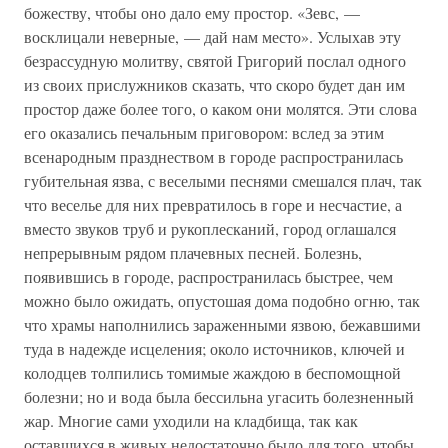
божеству, чтобы оно дало ему простор. «Зевс, —
восклицали неверные, — дай нам место». Услыхав эту
безрассудную молитву, святой Григорий послал одного
из своих прислужников сказать, что скоро будет дан им
простор даже более того, о каком они молятся. Эти слова
его оказались печальным приговором: вслед за этим
всенародным празднеством в городе распространилась
губительная язва, с веселыми песнями смешался плач, так
что веселье для них превратилось в горе и несчастие, а
вместо звуков труб и рукоплесканий, город оглашался
непрерывным рядом плачевных песней. Болезнь,
появившись в городе, распространилась быстрее, чем
можно было ожидать, опустошая дома подобно огню, так
что храмы наполнились зараженными язвою, бежавшими
туда в надежде исцеления; около источников, ключей и
колодцев толпились томимые жаждою в беспомощной
болезни; но и вода была бессильна угасить болезненный
жар. Многие сами уходили на кладбища, так как
оставшихся в живых недостаточно было для того, чтобы