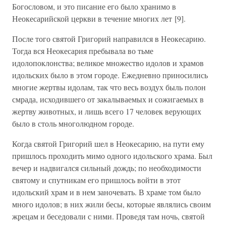
Богословом, и это писание его было хранимо в
Неокесарийской церкви в течение многих лет [9].
После того святой Григорий направился в Неокесарию.
Тогда вся Неокесария пребывала во тьме
идолопоклонства; великое множество идолов и храмов
идольских было в этом городе. Ежедневно приносились
многие жертвы идолам, так что весь воздух быль полон
смрада, исходившего от закалываемых и сожигаемых в
жертву животных, и лишь всего 17 человек верующих
было в столь многолюдном городе.
Когда святой Григорий шел в Неокесарию, на пути ему
пришлось проходить мимо одного идольского храма. Был
вечер и надвигался сильный дождь; по необходимости
святому и спутникам его пришлось войти в этот
идольский храм и в нем заночевать. В храме том было
много идолов; в них жили бесы, которые являлись своим
жрецам и беседовали с ними. Проведя там ночь, святой