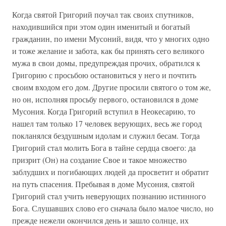
Когда святой Григорий поучал так своих спутников,
находившийся при этом один именитый и богатый
гражданин, по имени Мусоний, видя, что у многих одно
и тоже желание и забота, как бы принять сего великого
мужа в свои домы, предупреждая прочих, обратился к
Григорию с просьбою остановиться у него и почтить
своим входом его дом. Другие просили святого о том же,
но он, исполняя просьбу первого, остановился в доме
Мусония. Когда Григорий вступил в Неокесарию, то
нашел там только 17 человек верующих, весь же город
покланялся бездушным идолам и служил бесам. Тогда
Григорий стал молить Бога в тайне сердца своего: да
призрит (Он) на создание Свое и такое множество
заблудших и погибающих людей да просветит и обратит
на путь спасения. Пребывая в доме Мусония, святой
Григорий стал учить неверующих познанию истинного
Бога. Слушавших слово его сначала было малое число, но
прежде нежели окончился день и зашло солнце, их