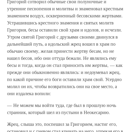
Григорий сотворил обычные свои полуночные и
утренние песнопения и молитвы и знаменовал крестным
знамением воздух, оскверненный бесовскими жертвами.
Устрашившись крестного знамения и святых молитв
Григория, бесы оставили свой храм и идолов, и исчезли.
Утром святой Григорий с друзьями своими двинулся в
дальнейший путь, а идольский жрец вошел в храм по
обычаю своему, желая принести жертву бесам, но не
нашел бесов, ибо они оттуда бежали. Не являлись ему
бесы и тогда, когда он стал приносить им жертвы, — как
прежде они обыкновенно являлись: и недоумевал жрец,
по какой причине его боги оставили храм свой. Усердно
молил он их, чтобы возвратились они на свое место, а
они издалека вопили:
— Не можем мы войти туда, где был в прошлую ночь
странник, который шел из пустыни в Неокесарию.
Жрец, слыша это, поспешил за Григорием, настиг его,
остановил и с гневом стал кричать на него, упрекая его в