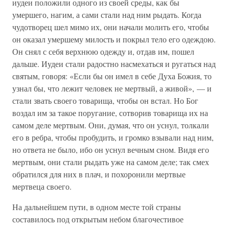
иудеи положили одного из своей среды, как бы
умершего, нагим, а сами стали над ним рыдать. Когда
чудотворец шел мимо их, они начали молить его, чтобы
он оказал умершему милость и покрыл тело его одеждою.
Он снял с себя верхнюю одежду и, отдав им, пошел
дальше. Иудеи стали радостно насмехаться и ругаться над
святым, говоря: «Если бы он имел в себе Духа Божия, то
узнал бы, что лежит человек не мертвый, а живой», — и
стали звать своего товарища, чтобы он встал. Но Бог
воздал им за такое поругание, сотворив товарища их на
самом деле мертвым. Они, думая, что он уснул, толкали
его в ребра, чтобы пробудить, и громко взывали над ним,
но ответа не было, ибо он уснул вечным сном. Видя его
мертвым, они стали рыдать уже на самом деле; так смех
обратился для них в плач, и похоронили мертвые
мертвеца своего.
На дальнейшем пути, в одном месте той страны
составилось под открытым небом благочестивое