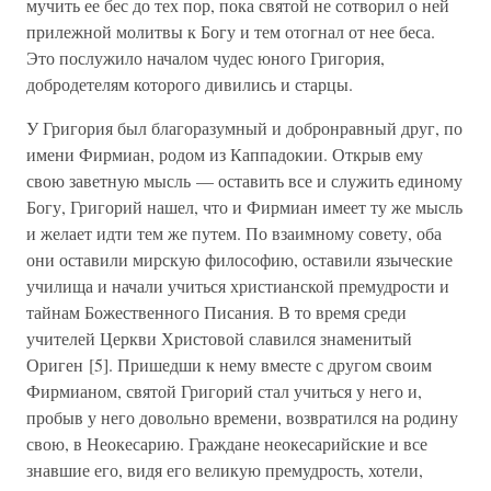
мучить ее бес до тех пор, пока святой не сотворил о ней
прилежной молитвы к Богу и тем отогнал от нее беса.
Это послужило началом чудес юного Григория,
добродетелям которого дивились и старцы.
У Григория был благоразумный и добронравный друг, по
имени Фирмиан, родом из Каппадокии. Открыв ему
свою заветную мысль — оставить все и служить единому
Богу, Григорий нашел, что и Фирмиан имеет ту же мысль
и желает идти тем же путем. По взаимному совету, оба
они оставили мирскую философию, оставили языческие
училища и начали учиться христианской премудрости и
тайнам Божественного Писания. В то время среди
учителей Церкви Христовой славился знаменитый
Ориген [5]. Пришедши к нему вместе с другом своим
Фирмианом, святой Григорий стал учиться у него и,
пробыв у него довольно времени, возвратился на родину
свою, в Неокесарию. Граждане неокесарийские и все
знавшие его, видя его великую премудрость, хотели,