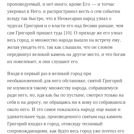
проповедуемый, и нет иного, кроме Его — и тотчас
уверовал в Него, и распространил весть о сем событии
всюду так быстро, что в Неокесарии народ узнал о
чудесах Григория и о власти его над бесами раньше, чем
сам Григорий пришел туда [10]. О приходе же его узнал
весь город, и множество народа вышло на встречу ему,
желая увидеть его, так как слышали, что он словом
передвинул великий камень на другое место, и что богам
их повелевает, и они слушают его.
Входя в первый раз в великий город при
необыкновенной для него обстановке, святой Григорий
не изумился такому множеству народа, собравшемуся
ради него, но, идя как бы по пустыне, смотрел только на
себя и на дорогу, не обращаясь ни к кому из собравшихся
около него. И это самое показалось народу еще выше и
удивительнее чуда, произведенного святым над камнем.
Григорий входил в город, отовсюду теснимый
сопровождающими, как будто весь город уже почтил его