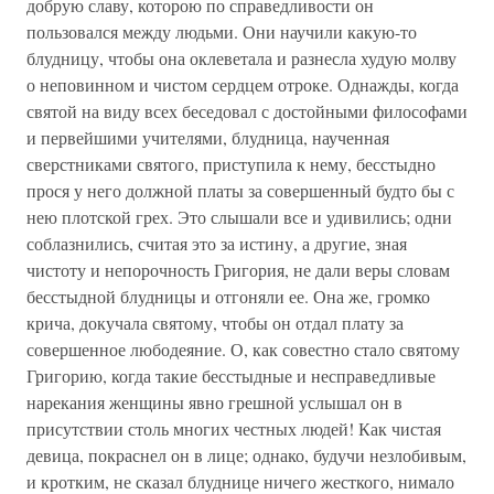
добрую славу, которою по справедливости он
пользовался между людьми. Они научили какую-то
блудницу, чтобы она оклеветала и разнесла худую молву
о неповинном и чистом сердцем отроке. Однажды, когда
святой на виду всех беседовал с достойными философами
и первейшими учителями, блудница, наученная
сверстниками святого, приступила к нему, бесстыдно
прося у него должной платы за совершенный будто бы с
нею плотской грех. Это слышали все и удивились; одни
соблазнились, считая это за истину, а другие, зная
чистоту и непорочность Григория, не дали веры словам
бесстыдной блудницы и отгоняли ее. Она же, громко
крича, докучала святому, чтобы он отдал плату за
совершенное любодеяние. О, как совестно стало святому
Григорию, когда такие бесстыдные и несправедливые
нарекания женщины явно грешной услышал он в
присутствии столь многих честных людей! Как чистая
девица, покраснел он в лице; однако, будучи незлобивым,
и кротким, не сказал блуднице ничего жесткого, нимало