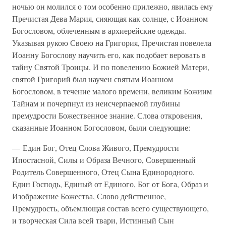
ночью он молился о том особенно прилежно, явилась ему
Пречистая Дева Мария, сияющая как солнце, с Иоанном
Богословом, облеченным в архиерейские одежды.
Указывая рукою Своею на Григория, Пречистая повелела
Иоанну Богослову научить его, как подобает веровать в
тайну Святой Троицы. И по повелению Божией Матери,
святой Григорий был научен святым Иоанном
Богословом, в течение малого времени, великим Божиим
Тайнам и почерпнул из неисчерпаемой глубины
премудрости Божественное знание. Слова откровения,
сказанные Иоанном Богословом, были следующие:
— Един Бог, Отец Слова Живого, Премудрости
Ипостасной, Силы и Образа Вечного, Совершенный
Родитель Совершенного, Отец Сына Единородного.
Един Господь, Единый от Единого, Бог от Бога, Образ и
Изображение Божества, Слово действенное,
Премудрость, объемлющая состав всего существующего,
и творческая Сила всей твари, Истинный Сын