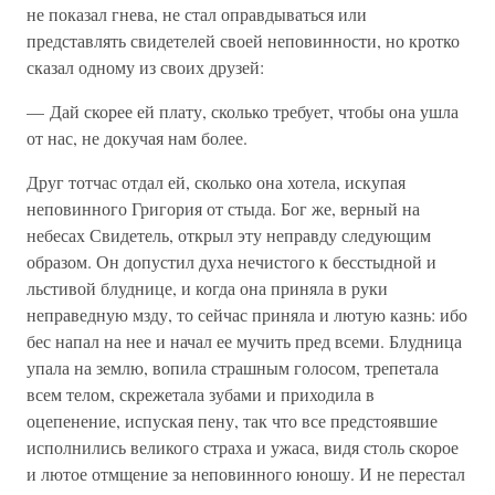
не показал гнева, не стал оправдываться или
представлять свидетелей своей неповинности, но кротко
сказал одному из своих друзей:
— Дай скорее ей плату, сколько требует, чтобы она ушла
от нас, не докучая нам более.
Друг тотчас отдал ей, сколько она хотела, искупая
неповинного Григория от стыда. Бог же, верный на
небесах Свидетель, открыл эту неправду следующим
образом. Он допустил духа нечистого к бесстыдной и
льстивой блуднице, и когда она приняла в руки
неправедную мзду, то сейчас приняла и лютую казнь: ибо
бес напал на нее и начал ее мучить пред всеми. Блудница
упала на землю, вопила страшным голосом, трепетала
всем телом, скрежетала зубами и приходила в
оцепенение, испуская пену, так что все предстоявшие
исполнились великого страха и ужаса, видя столь скорое
и лютое отмщение за неповинного юношу. И не перестал