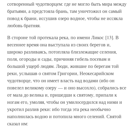
сотворенный чудотворцем: где не могло быть мира между
братьями, а предстояла брань, там уничтожил он самый
повод к брани, иссушив озеро водное, чтобы не иссякла
любовь братняя.
В стороне той протекала река, по имени Ликос [13]. В
весеннее время она выступала из своих берегов и,
широко разливаясь, потопляла близлежащие селения,
поля, огороды и сады, причиняя гибель посевам и
большой ущерб людям. Люди, жившие по берегам той
реки, услышав о святом Григории, Неокесарийском
чудотворце, что он имеет власть над водами (ибо он
повелел великому озеру — и оно высохло), собрались все
от мала до велика и, пришедши к святому, припали к
ногам его, умоляя, чтобы он умилосердился над ними и
укротил разлив реки: ибо тогда эта река необычно
наполнилась водою и потопила много селений. Святой
сказал им: