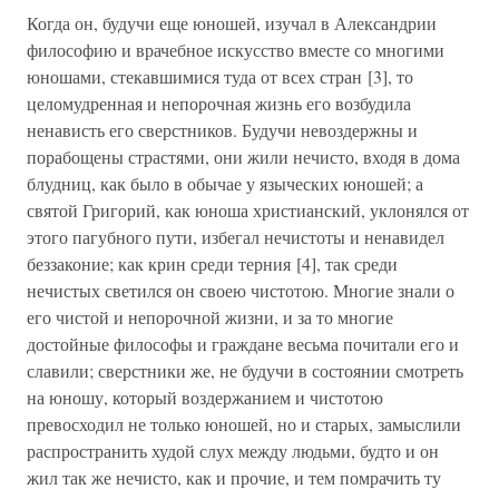
Когда он, будучи еще юношей, изучал в Александрии
философию и врачебное искусство вместе со многими
юношами, стекавшимися туда от всех стран [3], то
целомудренная и непорочная жизнь его возбудила
ненависть его сверстников. Будучи невоздержны и
порабощены страстями, они жили нечисто, входя в дома
блудниц, как было в обычае у языческих юношей; а
святой Григорий, как юноша христианский, уклонялся от
этого пагубного пути, избегал нечистоты и ненавидел
беззаконие; как крин среди терния [4], так среди
нечистых светился он своею чистотою. Многие знали о
его чистой и непорочной жизни, и за то многие
достойные философы и граждане весьма почитали его и
славили; сверстники же, не будучи в состоянии смотреть
на юношу, который воздержанием и чистотою
превосходил не только юношей, но и старых, замыслили
распространить худой слух между людьми, будто и он
жил так же нечисто, как и прочие, и тем помрачить ту