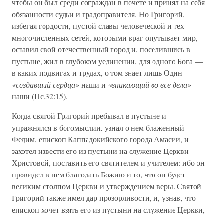
чтобы он был среди сограждан в почете и принял на себя
обязанности судьи и градоправителя. Но Григорий,
избегая гордости, пустой славы человеческой и тех
многочисленных сетей, которыми враг опутывает мир,
оставил свой отечественный город и, поселившись в
пустыне, жил в глубоком уединении, для одного Бога —
в каких подвигах и трудах, о том знает лишь Один
«создавший сердца»
наши и
«вникающий во все дела»
наши (Пс.32:15).
Когда святой Григорий пребывал в пустыне и
упражнялся в богомыслии, узнал о нем блаженный
Федим, епископ Каппадокийского города Амасии, и
захотел извести его из пустыни на служение Церкви
Христовой, поставить его святителем и учителем: ибо он
провидел в нем благодать Божию и то, что он будет
великим столпом Церкви и утверждением веры. Святой
Григорий также имел дар прозорливости, и, узнав, что
епископ хочет взять его из пустыни на служение Церкви,