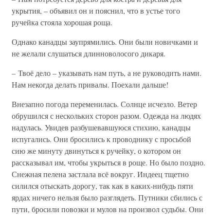
укрытия, – объявил он и пояснил, что в устье того
ручейка стояла хорошая роща.
Однако канадцы заупрямились. Они были новичками и
не желали слушаться длинноволосого дикаря.
– Твоё дело – указывать нам путь, а не руководить нами.
Нам некогда делать привалы. Поехали дальше!
Внезапно погода переменилась. Солнце исчезло. Ветер
обрушился с нескольких сторон разом. Одежда на людях
надулась. Увидев разбушевавшуюся стихию, канадцы
испугались. Они бросились к проводнику с просьбой
сию же минуту двинуться к ручейку, о котором он
рассказывал им, чтобы укрыться в роще. Но было поздно.
Снежная пелена застлала всё вокруг. Индеец тщетно
силился отыскать дорогу, так как в каких-нибудь пяти
ярдах ничего нельзя было разглядеть. Путники сбились с
пути, бросили повозки и мулов на произвол судьбы. Они