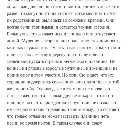
остальные дикари, они не истязают пленников до смерти,
разве что могут пойти на это в качестве мести за то, что
их родственники были заживо сожжены врагами. Они
всегда были терпимыми и остаются такими сегодня.
Большую часть захваченных пленников они отпускают
домой. Мучения, которым они подвергают тех немногих,
которых осуждают на смерть, заключаются в том, что они
привязывают жертву к дереву или столбу и велят
мальчикам пускать стрелы в несчастного пленника. Ни
воины, ни рядовые взрослые мужчины, ни женщины не
принимают в этом участия. Но если Сю знают, что их
сородичи подверглись сожжению, они платят врагам той
же «монетой». Однако даже в этом они не проявляют
столько жестокости, сколько другие дикари – то ли по
причине того, что врождённое сочувствие не позволяет
им созерцать такие страдания, то ли потому, что считают,
что только отчаяние может заставить пленника петь
песни во время пыток. В таком случае они сразу