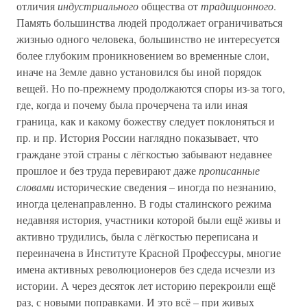
отличия
индустриального
общества от
традиционного
.
Память большинства людей продолжает ограничиваться
жизнью одного человека, большинство не интересуется
более глубоким проникновением во временные слои,
иначе на Земле давно установился бы иной порядок
вещей. Но по-прежнему продолжаются споры из-за того,
где, когда и почему была прочерчена та или иная
граница, как и какому божеству следует поклоняться и
пр. и пр. История России наглядно показывает, что
граждане этой страны с лёгкостью забывают недавнее
прошлое и без труда перевирают даже
прописанные
словами
исторические сведения – иногда по незнанию,
иногда целенаправленно. В годы сталинского режима
недавняя история, участники которой были ещё живы и
активно трудились, была с лёгкостью переписана и
переиначена в Институте Красной Профессуры, многие
имена активных революционеров без сдеда исчезли из
истории. А через десяток лет историю перекроили ещё
раз, с новыми поправками. И это всё – при живых