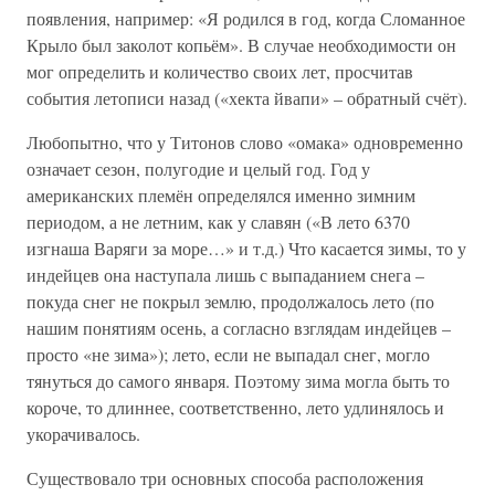
появления, например: «Я родился в год, когда Сломанное
Крыло был заколот копьём». В случае необходимости он
мог определить и количество своих лет, просчитав
события летописи назад («хекта йвапи» – обратный счёт).
Любопытно, что у Титонов слово «омака» одновременно
означает сезон, полугодие и целый год. Год у
американских племён определялся именно зимним
периодом, а не летним, как у славян («В лето 6370
изгнаша Варяги за море…» и т.д.) Что касается зимы, то у
индейцев она наступала лишь с выпаданием снега –
покуда снег не покрыл землю, продолжалось лето (по
нашим понятиям осень, а согласно взглядам индейцев –
просто «не зима»); лето, если не выпадал снег, могло
тянуться до самого января. Поэтому зима могла быть то
короче, то длиннее, соответственно, лето удлинялось и
укорачивалось.
Существовало три основных способа расположения