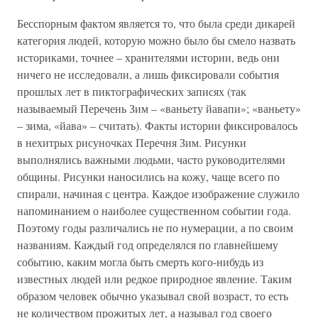
Бесспорным фактом является то, что была среди дикарей
категория людей, которую можно было бы смело назвать
историками, точнее – хранителями истории, ведь они
ничего не исследовали, а лишь фиксировали события
прошлых лет в пиктографических записях (так
называемый Перечень Зим – «ваньету йавапи»; «ваньету»
– зима, «йава» – считать). Факты истории фиксировалось
в нехитрых рисуночках Перечня Зим. Рисунки
выполнялись важными людьми, часто руководителями
общины. Рисунки наносились на кожу, чаще всего по
спирали, начиная с центра. Каждое изображение служило
напоминанием о наиболее существенном событии года.
Поэтому годы различались не по нумерации, а по своим
названиям. Каждый год определялся по главнейшему
событию, каким могла быть смерть кого-нибудь из
известных людей или редкое природное явление. Таким
образом человек обычно указывал свой возраст, то есть
не количеством прожитых лет, а называл год своего