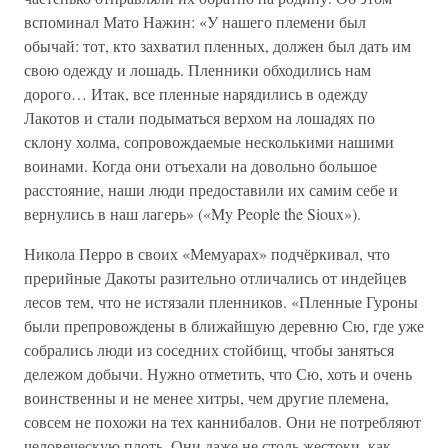
вспоминал Мато Нажин: «У нашего племени был
обычай: тот, кто захватил пленных, должен был дать им
свою одежду и лошадь. Пленники обходились нам
дорого… Итак, все пленные нарядились в одежду
Лакотов и стали подыматься верхом на лошадях по
склону холма, сопровождаемые несколькими нашими
воинами. Когда они отъехали на довольно большое
расстояние, наши люди предоставили их самим себе и
вернулись в наш лагерь» («My People the Sioux»).
Никола Перро в своих «Мемуарах» подчёркивал, что
прерийные Дакоты разительно отличались от индейцев
лесов тем, что не истязали пленников. «Пленные Гуроны
были препровождены в ближайшую деревню Сю, где уже
собрались люди из соседних стойбищ, чтобы заняться
дележом добычи. Нужно отметить, что Сю, хоть и очень
воинственны и не менее хитры, чем другие племена,
совсем не похожи на тех каннибалов. Они не потребляют
человеческую плоть. Они даже не столь жестоки, как