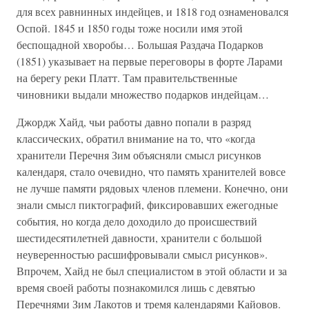
для всех равнинных индейцев, и 1818 год ознаменовался
Оспой. 1845 и 1850 годы тоже носили имя этой
беспощадной хворобы… Большая Раздача Подарков
(1851) указывает на первые переговоры в форте Ларами
на берегу реки Платт. Там правительственные
чиновники выдали множество подарков индейцам…
Джордж Хайд, чьи работы давно попали в разряд
классических, обратил внимание на то, что «когда
хранители Перечня Зим объясняли смысл рисунков
календаря, стало очевидно, что память хранителей вовсе
не лучше памяти рядовых членов племени. Конечно, они
знали смысл пиктографий, фиксировавших ежегодные
события, но когда дело доходило до происшествий
шестидесятилетней давности, хранители с большой
неуверенностью расшифровывали смысл рисунков».
Впрочем, Хайд не был специалистом в этой области и за
время своей работы познакомился лишь с девятью
Перечнями Зим Лакотов и тремя календарями Кайовов.