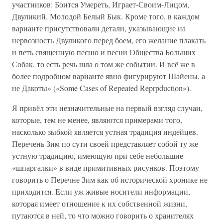
участников: Боится Умереть, Играет-Своим-Лицом,
Двуликий, Молодой Белый Бык. Кроме того, в каждом
варианте присутствовали детали, указывающие на
нервозность Двуликого перед боем, его желание плакать
и петь священную песню и песни Общества Больших
Собак, то есть речь шла о том же событии. И всё же в
более подробном варианте явно фигурируют Шайены, а
не Дакоты» («Some Cases of Repeated Reprpduction»).
Я привёл эти незначительные на первый взгляд случаи,
которые, тем не менее, являются примерами того,
насколько зыбкой является устная традиция индейцев.
Перечень Зим по сути своей представляет собой ту же
устную традицию, имеющую при себе небольшие
«шпаргалки» в виде примитивных рисунков. Поэтому
говорить о Перечне Зим как об исторической хронике не
приходится. Если уж живые носители информации,
которая имеет отношение к их собственной жизни,
путаются в ней, то что можно говорить о хранителях