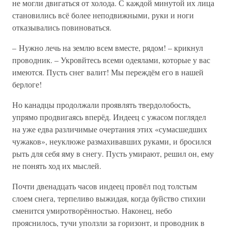
не могли двигаться от холода. С каждой минутой их лица
становились всё более неподвижными, руки и ноги
отказывались повиноваться.
– Нужно лечь на землю всем вместе, рядом! – крикнул
проводник. – Укровйтесь всеми одеялами, которые у вас
имеются. Пусть снег валит! Мы переждём его в нашей
берлоге!
Но канадцы продолжали проявлять твердолобость,
упрямо продвигаясь вперёд. Индеец с ужасом поглядел
на уже едва различимые очертания этих «сумасшедших
чужаков», неуклюже размахивавших руками, и бросился
рыть для себя яму в снегу. Пусть умирают, решил он, ему
не понять ход их мыслей.
Почти двенадцать часов индеец провёл под толстым
слоем снега, терпеливо выжидая, когда буйство стихии
сменится умиротворённостью. Наконец, небо
прояснилось, тучи уползли за горизонт, и проводник в