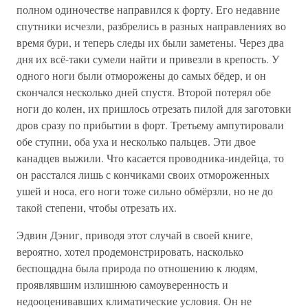
полном одиночестве направился к форту. Его недавние
спутники исчезли, разбрелись в разных направлениях во
время бури, и теперь следы их были заметены. Через два
дня их всё-таки сумели найти и привезли в крепость. У
одного ноги были отморожены до самых бёдер, и он
скончался несколько дней спустя. Второй потерял обе
ноги до колен, их пришлось отрезать пилой для заготовки
дров сразу по прибытии в форт. Третьему ампутировали
обе ступни, оба уха и несколько пальцев. Эти двое
канадцев выжили. Что касается проводника-индейца, то
он расстался лишь с кончиками своих отмороженных
ушей и носа, его ноги тоже сильно обмёрзли, но не до
такой степени, чтобы отрезать их.
Эдвин Дэниг, приводя этот случай в своей книге,
вероятно, хотел продемонстрировать, насколько
беспощадна была природа по отношению к людям,
проявлявшим излишнюю самоуверенность и
недооценивавших климатические условия. Он не