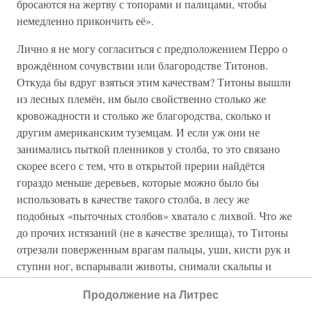
бросаются на жертву с топорами и палицами, чтобы
немедленно прикончить её».
Лично я не могу согласиться с предположением Перро о
врождённом сочувствии или благородстве Титонов.
Откуда бы вдруг взяться этим качествам? Титоны вышли
из лесных племён, им было свойственно столько же
кровожадности и столько же благородства, сколько и
другим американским туземцам. И если уж они не
занимались пыткой пленников у столба, то это связано
скорее всего с тем, что в открытой прерии найдётся
гораздо меньше деревьев, которые можно было бы
использовать в качестве такого столба, в лесу же
подобных «пыточных столбов» хватало с лихвой. Что же
до прочих истязаний (не в качестве зрелища), то Титоны
отрезали поверженным врагам пальцы, уши, кисти рук и
ступни ног, вспарывали животы, снимали скальпы и
отрубали головы. Так что речи о их природном
Продолжение на Литрес
благородстве явно не соответствуют действительности и