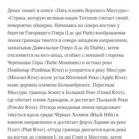
Дениг пишет в книге «Пять племён Верхнего Миссури»:
«Страна, которую великая нация Титонов считает своей,
невероятно обширна. Начинаясь на северо-востоке у
берегов Говорящего Озера (Lac qui Parle) воображаемая
линия границы тянется в северо-западном направлении,
захватывая Дьявольское Озеро (Lac du Diable), затем
отклоняется на юго-запад, огибает с внешней стороны
Черепашьи Горы (Turtle Mountains) и истоки реки
Пембинар (Pembinar River) и упирается в реку Миссури
(Missouri River) возле устья Яблочной Реки (Apple River)
ниже деревни племени Большебрюхих. Пересекая
Миссури, граница бежит к Большой Реке (Grand River),
где обитает племя Арикаров, и достигает Пыльной Реки
(Powder River). Отсюда невидимая линия продолжает
тянуться вдоль гряды Чёрных Холмов (Black Hills) в
южном направлении и достигает форта Ларами на реке
Платт (Platt River), оттуда граница двигается вдоль реки
на восток до слияния L`eu qui Court и Миссури, затем