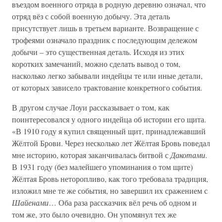
въездом военного отряда в родную деревню означал, что
отряд вёз с собой военную добычу. Эта деталь
присутствует лишь в третьем варианте. Возвращение с
трофеями означало праздник с последующим дележом
добычи – это существенная деталь. Исходя из этих
коротких замечаний, можно сделать вывод о том,
насколько легко забывали индейцы те или иные детали,
от которых зависело трактование конкретного события.
В другом случае Лоуи рассказывает о том, как
поинтересовался у одного индейца об истории его щита.
«В 1910 году я купил священный щит, принадлежавший
Жёлтой Брови. Через несколько лет Жёлтая Бровь поведал
мне историю, которая заканчивалась битвой с
Дакотами
.
В 1931 году (без малейшего упоминания о том щите)
Жёлтая Бровь неторопливо, как того требовала традиция,
изложил мне те же события, но завершил их сражением с
Шайенами
… Оба раза рассказчик вёл речь об одном и
том же, это было очевидно. Он упомянул тех же