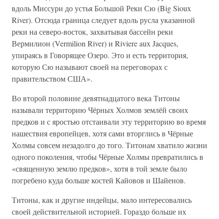
вдоль Миссури до устья Большой Реки Сю (Big Sioux
River). Отсюда граница следует вдоль русла указанной
реки на северо-восток, захватывая бассейн реки
Вермилион (Vermilion River) и Riviere aux Jacques,
упираясь в Говорящее Озеро. Это и есть территория,
которую Сю называют своей на переговорах с
правительством США».
Во второй половине девятнадцатого века Титоны
называли территорию Чёрных Холмов землёй своих
предков и с яростью отстаивали эту территорию во время
нашествия европейцев, хотя сами вторглись в Чёрные
Холмы совсем незадолго до того. Титонам хватило жизни
одного поколения, чтобы Чёрные Холмы превратились в
«священную землю предков», хотя в той земле было
погребено куда больше костей Кайовов и Шайенов.
Титоны, как и другие индейцы, мало интересовались
своей действительной историей. Гораздо больше их