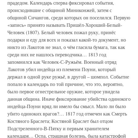
прадедом. Календарь сперва фиксировал события,
происходившие с общиной Миниконжей, затем с
общиной Сичангов, среди которых он поселился. Первую
«запись» принято называть Пришёл-Хороший-Белый-
Человек (1807). Белый человек пожал руку, принёс
подарки и еду для всех и показал какой-то документ, но
никто из Лакотов не знал, о чём гласила бумага, так как
среди них не нашлось переводчика… 1813 год
запомнился как Человек-С-Ружьём. Военный отряд
Лакотов убил индейца из племени Поуни, который
держал в одной руке ружьё, в другой – шомпол. Событие
попало в календарь по той причине, что это, вероятно,
было первое огнестрельное оружие, которое увидела
данная община. Иначе фиксирование убийства одинокого
индейца-Поуни вряд ли имело бы смысл. Мало ли было
убито одиноких врагов?… 1817 год отмечен как Смерть
Костяного Браслета; Костяной Браслет был отцом
Подстреленного-В-Пятку и первым хранителем
календаря… Оспа, страшная болезнь, была катастрофой