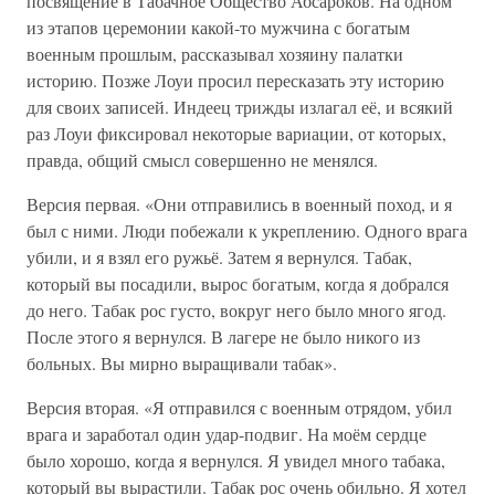
посвящение в Табачное Общество Абсароков. На одном
из этапов церемонии какой-то мужчина с богатым
военным прошлым, рассказывал хозяину палатки
историю. Позже Лоуи просил пересказать эту историю
для своих записей. Индеец трижды излагал её, и всякий
раз Лоуи фиксировал некоторые вариации, от которых,
правда, общий смысл совершенно не менялся.
Версия первая. «Они отправились в военный поход, и я
был с ними. Люди побежали к укреплению. Одного врага
убили, и я взял его ружьё. Затем я вернулся. Табак,
который вы посадили, вырос богатым, когда я добрался
до него. Табак рос густо, вокруг него было много ягод.
После этого я вернулся. В лагере не было никого из
больных. Вы мирно выращивали табак».
Версия вторая. «Я отправился с военным отрядом, убил
врага и заработал один удар-подвиг. На моём сердце
было хорошо, когда я вернулся. Я увидел много табака,
который вы вырастили. Табак рос очень обильно. Я хотел