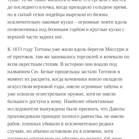
до последнего клочка, когда приходило голодное время,
но в сытый сезон индейцы вырезали из бизона
исключительно лакомые куски – огромные ломти вдоль
позвоночника под бизоньим горбом и круглые куски с
верхней части задних ног.
К 1833 году Титоны уже жили вдоль берегов Миссури и
её притоков, там же занимались торговлей и кочевали по
всем окрестным степям. В историю они вошли под
названием Сю. Белые пришельцы застали Титонов в
момент их расцвета, когда кочевники вовсю овладели
искусством верховой езды, имели огромные табуны и
уже освоили огнестрельное оружие, хотя не имели
большого доступа к нему. Наиболее объективные
исследователи вынуждены были признать, что Дакоты
проповедовали принцип полного равенства, не имели
рабов, пленных убивали в исключительно редких
случаях, но обычно оставляли их в племени, хотя
частенько отправляли их обратно на родину. Об этом