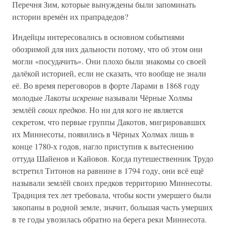
Перечня Зим, которые вынуждены были запоминать
истории времён их прапрадедов?
Индейцы интересовались в основном событиями
обозримой для них дальности потому, что об этом они
могли «посудачить». Они плохо были знакомы со своей
далёкой историей, если не сказать, что вообще не знали
её. Во время переговоров в форте Ларами в 1868 году
молодые Лакоты
искренне
называли Чёрные Холмы
землёй
своих предков
. Но ни для кого не является
секретом, что первые группы Дакотов, мигрировавших
их Миннесоты, появились в Чёрных Холмах лишь в
конце 1780-х годов, нагло приступив к вытеснению
оттуда Шайенов и Кайовов. Когда путешественник Трудо
встретил Титонов на равнине в 1794 году, они всё ещё
называли землёй своих предков территорию Миннесоты.
Традиция тех лет требовала, чтобы кости умершего были
закопаны в родной земле, значит, большая часть умерших
в те годы увозилась обратно на берега реки Миннесота.