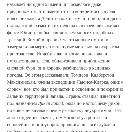
называет ни одного имени, и я осмелюсь даже
предположить, что именно этого конкретного случая
вовсе не было, а Дениг изложил эту историю, исходя из
стандартной схемы таких нелепых случаев, ведь живя в
форте Юнион, он был свидетелем многих подобных
трагедий. Зимой в прериях часто многие путники
замерзали насмерть, застигнутые метелью на открытом
пространстве. Индейцы же никогда не рисковали
путешествовать, если обнаруживали приближение
снежной бури; они хорошо разбирались в капризах
погоды. Об этом рассказывали Томпсон, Калберстон,
Максимильян, члены экспедиции Льюиса-Кларка, одним
словом, все, кто был причастен к освоению и покорению
дальних территорий Запада. Страна, ставшая известной
под названием
Дикий Запад
, была по-настоящему дикой,
но вовсе не казалась белому человеку неукротимой. Там
жили индейцы, значит, там могли обустроиться и
европейцы, и они упорно продвигались всё глубже и
глубже, пытаясь одолеть дикарей то оружием, то