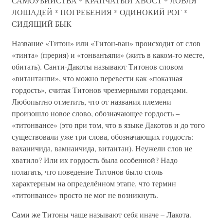
САМОУБИЙСТВА * КРАПЧАТЫЙ ХВОСТ * ЛОВЛЯ
ЛОШАДЕЙ * ПОГРЕБЕНИЯ * ОДИНОКИЙ РОГ *
СИДЯЩИЙ БЫК
Название «Титон» или «Титон-ван» происходит от слов
«тинта» (прерия) и «тонванъяпи» (жить в каком-то месте,
обитать). Санти-Дакоты называют Титонов словом
«витантанпи», что можно перевести как «показная
гордость», считая Титонов чрезмерными гордецами.
Любопытно отметить, что от названия племени
произошло новое слово, обозначающее гордость –
«титонвансе» (это при том, что в языке Дакотов и до того
существовали уже три слова, обозначающих гордость:
ваханичида, вамнаичида, витантан). Неужели слов не
хватило? Или их гордость была особенной? Надо
полагать, что поведение Титонов было столь
характерным на определённом этапе, что термин
«титонвансе» просто не мог не возникнуть.
Сами же Титоны чаще называют себя иначе – Лакота.