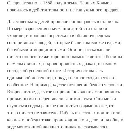
Следовательно, к 1868 году в земле Чёрных Холмов
покоилось в действительности не так уж много предков.
Для маленьких детей прошлое воплощалось в стариках.
По мере взросления и мужания детей эти старики
уходили, и прошлое перетекало в облик очередных
состарившихся людей, которые были такими же седыми,
беззубыми и морщинистыми. Они не рассказывали
ничего нового: те же хорошо знакомые с детства былины
о смелых воинах, о кровопролитных драках, о зимнем
голоде, об успешной охоте. История оставалась
одинаковой до тех пор, покуда не происходило что-то
особенное. Например,
первое
появление белого человека.
Второе, пятое, десятое и прочие появления становились
привычными и переставали запоминаться. Они могли
случиться годом раньше или пятью годами позже, от
этого ничего не зависело. Гибель известных воинов или
какие-то победы тоже происходили то и дело, и на общем
ходе монотонной жизни это никак не сказывалось.