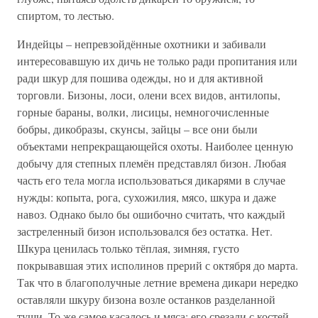
спиртом, то лестью.
Индейцы – непревзойдённые охотники и забивали
интересовавшую их дичь не только ради пропитания или
ради шкур для пошива одежды, но и для активной
торговли. Бизоны, лоси, олени всех видов, антилопы,
горные бараны, волки, лисицы, немногочисленные
бобры, дикобразы, скунсы, зайцы – все они были
объектами непрекращающейся охоты. Наиболее ценную
добычу для степных племён представлял бизон. Любая
часть его тела могла использоваться дикарями в случае
нужды: копыта, рога, сухожилия, мясо, шкура и даже
навоз. Однако было бы ошибочно считать, что каждый
застреленный бизон использовался без остатка. Нет.
Шкура ценилась только тёплая, зимняя, густо
покрывавшая этих исполинов прерий с октября до марта.
Так что в благополучные летние времена дикари нередко
оставляли шкуру бизона возле останков разделанной
туши. То же самое касалось и мяса: его срезали с костей