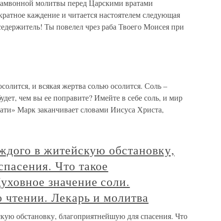
заамвонной молитвы перед Царскими вратами
екратное каждение и читается настоятелем следующая
едержитель! Ты повелел чрез раба Твоего Моисея при
солится, и всякая жертва солью осолится. Соль –
будет, чем вы ее поправите? Имейте в себе соль, и мир
ати» Марк заканчивает словами Иисуса Христа,
аждого в житейскую обстановку,
пасения. Что такое
уховное значение соли.
 чтении. Лекарь и молитва
скую обстановку, благоприятнейшую для спасения. Что