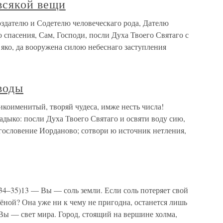
всякой вещи
здателю и Содетелю человеческаго рода, Дателю
 спасения, Сам, Господи, посли Духа Твоего Святаго с
яко, да вооружена силою небеснаго заступления
воды
коименитый, творяй чудеса, имже несть числа!
дыко: посли Духа Твоего Святаго и освяти воду сию,
агословение Иорданово; сотвори ю источник нетления,
14:34–35)13 — Вы — соль земли. Если соль потеряет свой
олёной? Она уже ни к чему не пригодна, останется лишь
 Вы — свет мира. Город, стоящий на вершине холма,