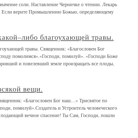
значение соли. Наставление Черничке о чтении. Лекарь
и! Если верите Промышлению Божью, определяющему
какой–либо благоухающей травы.
агоухающей травы. Священник: «Благословен Бог
споду помолимся».«Господи, помилуй». «Господи Боже
оривший и повелевший земле произращать все плоды,
всякой вещи.
Священник: «Благословен Бог наш…» Трисвятое по
оди, помилуй».Создатель и Устроитель человеческого
 подающий вечное спасение! Ты Сам, Господи, пошли