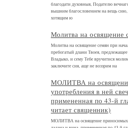
благодати духовныя, Подателю вечнаго
вышним благословением на вещь сию, 
хотящим ю
Молитва на освящение 
Молитва на освящение семян при нача
пребогатый длани Твоея, предлежащее
Владыко, и сему Тебе вручитися молим
заключите сия, аще не воззрим на
МОЛИТВА на освящение
употребления в ней свеч
примененная по 43-й г
читает священник)
МОЛИТВА на освящение приносимых в ц
ладана и вина, примененная по 43-й 