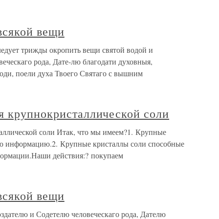
всякой вещи
едует трижды окропить вещи святой водой и
еческаго рода, Дате-лю благодати духовныя,
оди, поели духа Твоего Святаго с вышним
я крупнокристаллической соли
аллической соли Итак, что мы имеем?1. Крупные
ю информацию.2. Крупные кристаллы соли способные
формации.Наши действия:? покупаем
всякой вещи
здателю и Содетелю человеческаго рода, Дателю