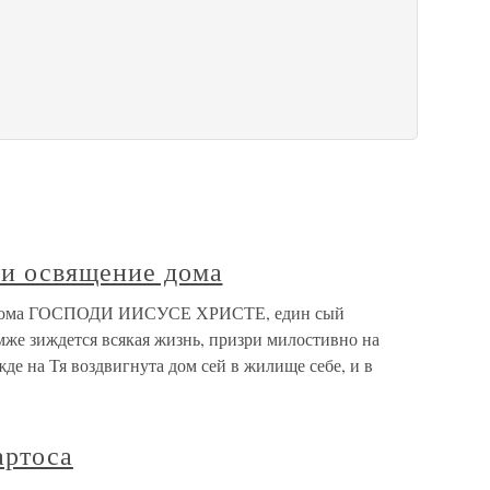
 и освящение дома
е дома ГОСПОДИ ИИСУСЕ ХРИСТЕ, един сый
мже зиждется всякая жизнь, призри милостивно на
де на Тя воздвигнута дом сей в жилище себе, и в
артоса