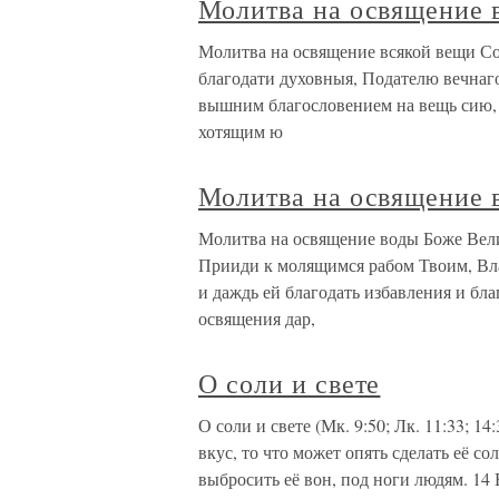
Молитва на освящение 
Молитва на освящение всякой вещи Со
благодати духовныя, Подателю вечнаго
вышним благословением на вещь сию, 
хотящим ю
Молитва на освящение 
Молитва на освящение воды Боже Вели
Прииди к молящимся рабом Твоим, Вла
и даждь ей благодать избавления и бл
освящения дар,
О соли и свете
О соли и свете (Мк. 9:50; Лк. 11:33; 
вкус, то что может опять сделать её с
выбросить её вон, под ноги людям. 14