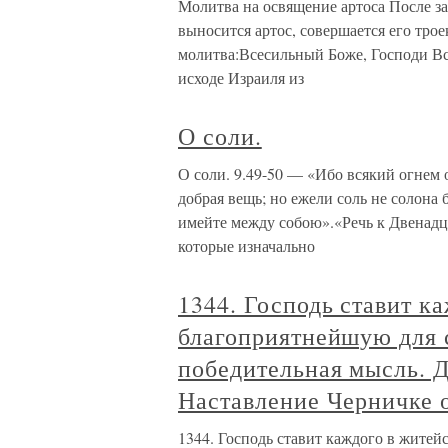
Молитва на освящение артоса После 
выносится артос, совершается его тро
молитва:Всесильный Боже, Господи Вс
исходе Израиля из
О соли.
О соли. 9.49-50 — «Ибо всякий огнем о
добрая вещь; но ежели соль не солона 
имейте между собою».«Речь к Двенадц
которые изначально
1344. Господь ставит к
благоприятнейшую для с
победительная мысль. Д
Наставление Черничке о
1344. Господь ставит каждого в житей