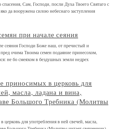
 спасения, Сам, Господи, посли Духа Твоего Святаго с
яко да вооружена силою небеснаго заступления
семян при начале сеяния
ле сеяния Господи Боже наш, от пречистый и
 пред очима Твоима семен подаяние принесохом,
ся: не бо смеяхом в бездушных земли недрех
 приносимых в церковь для
ей, масла, ладана и вина,
лаве Большого Требника (Молитвы
ерковь для употребления в ней свечей, масла,
главе Большого Требника (Молитвы читает священник)