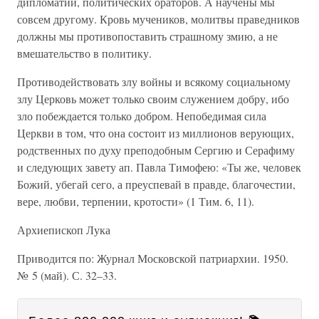
дипломатии, политических ораторов. А научены мы
совсем другому. Кровь мучеников, молитвы праведников
должны мы противопоставить страшному змию, а не
вмешательство в политику.
Противодействовать злу войны и всякому социальному
злу Церковь может только своим служением добру, ибо
зло побеждается только добром. Непобедимая сила
Церкви в том, что она состоит из миллионов верующих,
родственных по духу преподобным Сергию и Серафиму
и следующих завету ап. Павла Тимофею: «Ты же, человек
Божий, убегай сего, а преуспевай в правде, благочестии,
вере, любви, терпении, кротости» (1 Тим. 6, 11).
Архиепископ Лука
Приводится по: Журнал Московской патриархии. 1950.
№ 5 (май). С. 32–33.