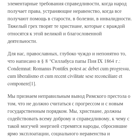
элементарные требования справедливости, когда народ
получает права, устраняющие неравенство, когда все
получают помощь в старости, в болезни, в инвалидности.
Тяжелый грех творят те христиане, которые с враждой
относятся к этой великой и благословенной
деятельности.
Для нас, православных, глубоко чуждо и непонятно то,
что написано в § 8 °Cиллабуса папы Пия IX 1864 г.:
Condemnat: Romanus Pontifex potest ас debet cum progressu,
cum liberalismo et cum recent civilitate sese reconciliare et
componere[1].
Мы признаем неправильным вывод Римского престола о
том, что не должно считаться с прогрессом и с новым
государственным порядком. Мы, христиане, должны
содействовать всему доброму и справедливому, к чему с
такой могучей энергией стремятся народы, сбросившие
ярмо эксплоатации, социального неравенства и