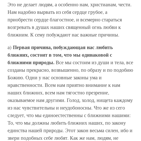
Это не делает людям, а особенно нам, христианам, чести.
Нам надобно вырвать из себя сердце грубое, а
приобрести сердце благостное, и всемерно стараться
возгревать в душах наших священный огнь любви к
ближним. К сему побуждают нас важные причины.
Первая причина, побуждающая нас любить
а)
ближних, состоит в том, что мы одинаковой с
ближними природы.
Все мы состоим из души и тела, все
созданы прекрасно, возвышенно, по образу и по подобию
Божию. Одни у нас основные законы ума и
нравственности. Всем нам приятно внимание к нам
наших ближних, всем нам тягостно презрение,
оказываемое нам другими. Голод, холод, нищета каждому
из нас чувствительны и неудобоносны. Что же из сего
следует, что мы единоестественны с ближними нашими:
То, что мы должны любить ближних наших, по закону
единства нашей природы. Этот закон весьма силен, ибо и
звери подобных себе любят. Как же нам, людям, не