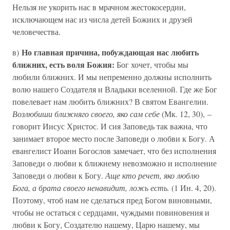
Нельзя не укорить нас в мрачном жестокосердии,
исключающем нас из числа детей Божиих и друзей
человечества.
Но главная причина, побуждающая нас любить
в)
ближних, есть воля Божия:
Бог хочет, чтобы мы
любили ближних. И мы непременно должны исполнить
волю нашего Создателя и Владыки вселенной. Где же Бог
повелевает нам любить ближних? В святом Евангелии.
Возлюбиши ближняго своего, яко сам себе
(Мк. 12, 30), –
говорит Иисус Христос. И сия Заповедь так важна, что
занимает второе место после Заповеди о любви к Богу. А
евангелист Иоанн Богослов замечает, что без исполнения
Заповеди о любви к ближнему невозможно и исполнение
Заповеди о любви к Богу.
Аще кто речет, яко люблю
Бога, а брата своего ненавидит, ложь есть.
(1 Ин. 4, 20).
Поэтому, чтоб нам не сделаться пред Богом виновными,
чтобы не остаться с сердцами, чуждыми повиновения и
любви к Богу, Создателю нашему, Царю нашему, мы