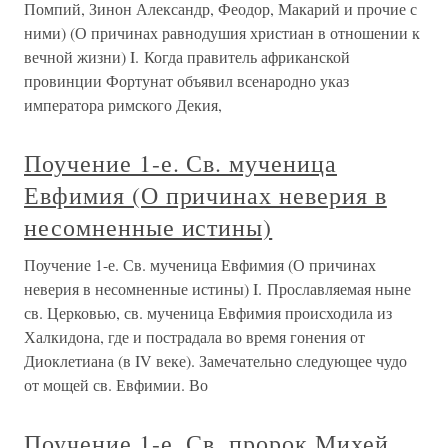
Помпий, Зинон Александр, Феодор, Макарий и прочие с
ними) (О причинах равнодушия христиан в отношении к
вечной жизни) I. Когда правитель африканской
провинции Фортунат объявил всенародно указ
императора римского Декия,
Поучение 1-е. Св. мученица
Евфимия (О причинах неверия в
несомненные истины)
Поучение 1-е. Св. мученица Евфимия (О причинах
неверия в несомненные истины) I. Прославляемая ныне
св. Церковью, св. мученица Евфимия происходила из
Халкидона, где и пострадала во время гонения от
Диоклетиана (в IV веке). Замечательно следующее чудо
от мощей св. Евфимии. Во
Поучение 1-е. Св. пророк Михей