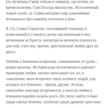
Св. мученика Савву отвели в темницу, где ночью, во
время молитвы, Сам Господь явился ему. Исполненный
новой силой, св. Савва вытерпел еще ужаснейшие
истязания и был наконец потоплен в реке.
II. Св. Савва Стратилат, посещавший темницы и
помогавший и словом и делом заключенным в них
мученикам за Христа, несмотря на великую опасность
для себя, учит нас, братия, христианской любви друг ко
другу.
Любовь к ближним искренняя, совершенная, от души –
редкое явление. История рода человеческого дорожит
примерами любви, охотно записывает их, но, к
сожалению, мало встречает таких великих людей, для
которых все ближние – братья, друзья. Эгоизм,
самолюбие повсюду встречаются, а опытов любви к
ближним надобно искать долго. Их легко найти только
среди святых Божиих, особенно среди древних христиан.