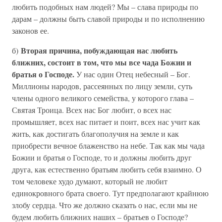
любить подобных нам людей? Мы – слава природы по
дарам – должны быть славой природы и по исполнению
законов ее.
Вторая причина, побуждающая нас любить
б)
ближних, состоит в том, что мы все чада Божии и
братья о Господе.
У нас один Отец небесный – Бог.
Миллионы народов, рассеянных по лицу земли, суть
члены одного великого семейства, у которого глава –
Святая Троица. Всех нас Бог любит, о всех нас
промышляет, всех нас питает и поит, всех нас учит как
жить, как достигать благополучия на земле и как
приобрести вечное блаженство на небе. Так как мы чада
Божии и братья о Господе, то и должны любить друг
друга, как естественно братьям любить себя взаимно. О
том человеке худо думают, который не любит
единокровного брата своего. Тут предполагают крайнюю
злобу сердца. Что же должно сказать о нас, если мы не
будем любить ближних наших – братьев о Господе?