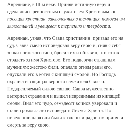
Аврелиане, в III-м веке. Приняв истинную веру и
сделавшись ревностным служителем Христовым, он
посещал христиан, заключенных в темницах, помогал им
милостыней и увещевал к терпению и твердости.
Аврелиан, узнав, что Савва христианин, призвал его на
суд. Савва смело исповедовал веру свою и, сняв с себя
знаки воинского сана, бросил их и объявил, что готов
страдать за имя Христово. Его подвергли страшным
мучениям: жестоко били, опаляли огнем раны его,
опускали его в котел с кипящей смолой. Но Господь
охранял и защищал верного служителя Своего.
Подкрепляемый силою свыше, Савва мужественно
вытерпел страдания и вышел невредимым из кипящей
смолы. Видя это чудо, семьдесят воинов уверовали и
стали громогласно исповедать Иисуса Христа. По
повелению царя они были казнены и радостно приняли
смерть за веру свою.