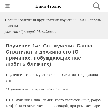
ВикиЧтение
Полный годичный круг кратких поучений. Том II (апрель
– июнь)
Дьяченко Григорий Михайлович
Поучение 1-е. Св. мученик Савва
Стратилат и дружина его (О
причинах, побуждающих нас
любить ближних)
Поучение 1-е. Св. мученик Савва Стратилат и дружина
его
(О причинах, побуждающих нас любить ближних)
I. Св. мученик Савва, память коего творится ныне, родом
готф, был стратилатом, или воеводой, при римском царе