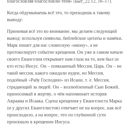
благословляя благословлю тебя» (Быт_22.12, 16–17).
Когда обдумываешь всё это, то приходишь к такому
выводу:
Принимая всё это во внимание, мы делаем следующий
вывод: используя символы, библейские цитаты и намёки,
Марк пишет для нас словесную «икону», а не
протоколирует событие крещения. Он уже в самом начале
своего Евангелия открывает нам глаза на то, кем был (и
кто есть) Иисус. Он – помазанный Мессия, Царь. Он – не
такой мессия, какого ожидали иудеи, но Мессия,
подобный «Рабу Господню» из Исаии, т. е. Мессия,
страдающий за людей. Он – возлюбленный Сын Божий,
приносимый в жертву, о чём напоминает история
Авраама и Исаака. Сцена крещения у Евангелиста Марка
(и у других Евангелистов) отвечает не на вопрос, как всё
происходило, а на вопрос, что по глубинной сути
произошло в крещении Иисуса.