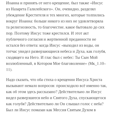
Иоанна и принять от него крещение, был также «Иисус
из Назарета Галилейского». Он, очевидно, разделял
убеждение Крестителя и тех многих, которые толпились
вокруг Иоанна: больше никого из них не удовлетворяла
та религиозность, то благочестие, какое бытовало до сих
пор. Поэтому Иисус тоже крестился. И этот акт
публичного согласия и жертвенной преданности не
остался без ответа: когда Иисус «выходил из воды, он
тотчас увидел разверзающиеся небеса и Духа, как голубя,
сходящего на Него. И глас был с небес: Ты Сын Мой
возлюбленный, в Котором Мое благоволение» (Мк_1.10–
11).
Надо сказать, что оба стиха о крещении Иисуса Христа
вызывают немало вопросов: происходило всё именно так,
как об этом здесь рассказано? Действительно ли Иисус
видел разверзшееся небо и Святого Духа, спускающегося
как голубя? Действительно ли Он слышал голос с неба?
Был ли Иисус помазан как Мессия Святым Духом в