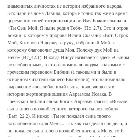
знаменитых личностях из истории избранного народа.
Это цари из дома Давида, которые точно так же во время
церемонии своей интронизации во Имя Божие слышали:
«Ты Сын Мой; Я ныне родил Тебя» (Пс_2.7). Это и отрок
Божий, о котором у пророка Исаии Сказано: «Вот, Отрок
Мой, Которого Я держу за руку, избранный Мой, к
которому благоволит душа Моя. Положу дух Мой на
Него» (Ис_42.1). И когда Иисус называется здесь «Сыном
возлюбленным», то это напоминало людям, знакомым с
греческим переводом Библии (а таковыми и были в
основном читатели нашего Евангелия), это напоминало
выражение «возлюбленный сын», появляющееся в
истории жертвоприношения Авраамом Исаака. В
греческой Библии слово Бога к Аврааму гласит: «Возьми
сына твоего возлюбленного, которого ты возлюбил»
(Быт_22.2). И ниже: «Ты не пожалел сына твоего
возлюбленного для Меня... Так как ты сделал сие дело, и
не пожалел сына твоего возлюбленного для Меня, то Я