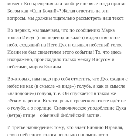
момент Его крещения или вообще впервые тогда принят
Богом как «Сын Божий»? Желая ответить на эти
вопросы, мы должны тщательно рассмотреть наш текст:
Во-первых, мы замечаем, что по сообщению Марка
только Иисус (наш перевод искажён) видел отверстое
небо, сходящий на Него Дух и слышал небесный голос.
Иоанн не был свидетелем этого события! То, что здесь
изображено, происходило только между Иисусом и
небесами, миром Божиим.
Во-вторых, нам надо про себя отметить, что Дух сходил с
небес не как (в смысле «в виде») голубь, а как (в смысле
«наподобие») голубя, т. е. Он спускается в таком же
лёгком парении. Кстати, речь в греческом тексте идёт не
о голубе, а о горлице. Символическое уподобление Духа
(ветра) птице – обычный библейский мотив.
И третье наблюдение: тому, кто знает Библию Израиля,
слова небесного голоса невольно напоминают о