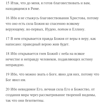
15 Итак, что до меня, я готов благовествовать и вам,
находящимся в Риме.
16 Ибо я не стыжусь благовествования Христова, потому
что
оно
есть сила Божия ко спасению всякому
верующему, во-первых, Иудею,
потом
и Еллину.
17 В нем открывается правда Божия от веры в веру, как
написано: праведный верою жив будет.
18 Ибо открывается гнев Божий с неба на всякое
нечестие и неправду человеков, подавляющих истину
неправдою.
19 Ибо, что можно знать о Боге, явно для них, потому что
Бог явил им.
20 Ибо невидимое Его, вечная сила Его и Божество, от
создания мира через рассматривание творений видимы,
так что они безответны.