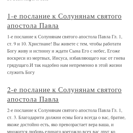
1-е послание к Солунянам святого
апостола Павла
1-е послание к Солунянам святого апостола Павла Гл. 1,
ст. 9 и 10. Христиане! Вы живете с тем, чтобы работати
Богу живу и истинну и ждати Сына Его с небес, Егоже
воскреси из мертвых, Иисуса, избавляющаго нас от гнева
грядущаго.И так надобно нам непременно в этой жизни
служить Богу
2-е послание к Солунянам святого
апостола Павла
2-е послание к Солунянам святого апостола Павла Гл. 1,
ст. 3. Благодарити должни есмы Бога всегда о вас, братие,
якоже достойно есть, яко превозрастает вера ваша, и
множится любовь единаго коегождо всех вас друг ко