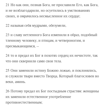
21 Но как они, познав Бога, не прославили Его, как Бога,
и не возблагодарили, но осуетились в умствованиях
своих, и омрачилось несмысленное их сердце;
22 называя себя мудрыми, обезумели,
23 и славу нетленного Бога изменили в образ, подобный
тленному человеку, и птицам, и четвероногим, и
пресмыкающимся, --
24 то и предал их Бог в похотях сердец их нечистоте, так
что они сквернили сами свои тела.
25 Они заменили истину Божию ложью, и поклонялись,
и служили твари вместо Творца, Который благословен во
веки, аминь.
26 Потому предал их Бог постыдным страстям: женщины
их заменили естественное употребление
противоестественным;