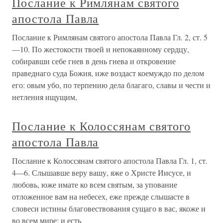
Послание к Римлянам святого
апостола Павла
Послание к Римлянам святого апостола Павла Гл. 2, ст. 5
—10. По жестокости твоей и непокаянному сердцу,
собиравши себе гнев в день гнева и откровение
праведнаго суда Божия, иже воздаст коемуждо по делом
его: овым убо, по терпению дела благаго, славы и чести и
нетления ищущим,
Послание к Колоссянам святого
апостола Павла
Послание к Колоссянам святого апостола Павла Гл. 1, ст.
4—6. Слышавше веру вашу, яже о Христе Иисусе, и
любовь, юже имате ко всем святым, за упование
отложенное вам на небесех, еже прежде слышасте в
словеси истины благовествования сущаго в вас, якоже и
во всем мире: и есть