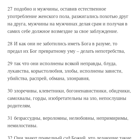
27 подобно и мужчины, оставив естественное
употребление женского пола, разжигались похотью друг
на друга, мужчины на мужчинах делая срам и получая в
самих себе должное возмездие за свое заблуждение.
28 И как они не заботились иметь Бога в разуме, то
предал их Бог превратному уму – делать непотребства,
29 так что они исполнены всякой неправды, блуда,
лукавства, корыстолюбия, злобы, исполнены зависти,
убийства, распрей, обмана, злонравия,
30 злоречивы, клеветники, богоненавистники, обидчики,
самохвалы, горды, изобретательны на зло, непослушны
родителям,
31 безрассудны, вероломны, нелюбовны, непримиримы,
немилостивы.
32 Они знают праведный
суд
Божий, что делающие такие