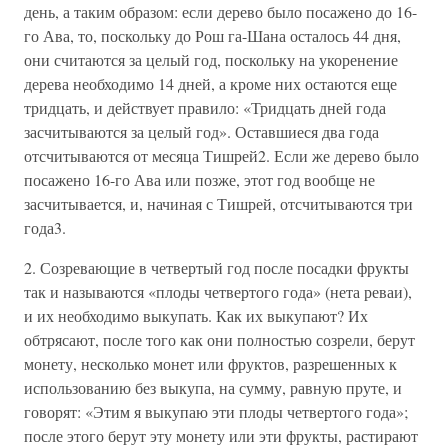
день, а таким образом: если дерево было посажено до 16-
го Ава, то, поскольку до Рош га-Шана осталось 44 дня,
они считаются за целый год, поскольку на укоренение
дерева необходимо 14 дней, а кроме них остаются еще
тридцать, и действует правило: «Тридцать дней года
засчитываются за целый год». Оставшиеся два года
отсчитываются от месяца Тишрей2. Если же дерево было
посажено 16-го Ава или позже, этот год вообще не
засчитывается, и, начиная с Тишрей, отсчитываются три
года3.
2. Созревающие в четвертый год после посадки фрукты
так и называются «плоды четвертого года» (нета реваи),
и их необходимо выкупать. Как их выкупают? Их
обтрясают, после того как они полностью созрели, берут
монету, несколько монет или фруктов, разрешенных к
использованию без выкупа, на сумму, равную пруте, и
говорят: «Этим я выкупаю эти плоды четвертого года»;
после этого берут эту монету или эти фрукты, растирают