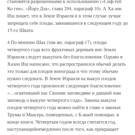
становятся разрешенными к использованию («Сиф-тей
Ко ген», «Йорэ Дэа», глава 294, параграф 10). А Ха-зон
Иш пишет, что в Земле Израиля и в этом случае лучше
запрещать себе плоды, завязавшиеся в следующем году до
15-го Швата.
4 По мнению Шах (там же, параграф 17), плоды
четвертого года всех фруктовых деревьев вне Земли
Израиля следует выкупать без благословения. Однако в
Хазон Иш написано, что распространился обычай делать
это только для плодов винограда и что этому обычаю
нужно следовать. В Земле Израиля на выкуп плодов
четвертого года произносят следующее благословение:
«…освятивший нас Своими заповедями и давший нам
заповедь о выкупе четвертого года». Законы выкупа
плодов четвертого года можно найти в главе о законах
Трумы и Маасера, помещенных, с Б-жьей помощью, в
конце книги. Четвертым годом всегда считается год,
наступающийнемедленно после того, как прекращает