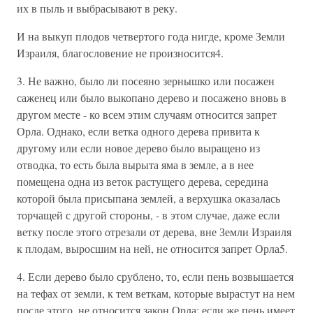
их в пыль и выбрасывают в реку.
И на выкуп плодов четвертого года нигде, кроме Земли
Израиля, благословение не произносится4.
3. Не важно, было ли посеяно зернышко или посажен
саженец или было выкопано дерево и посажено вновь в
другом месте - ко всем этим случаям относится запрет
Орла. Однако, если ветка одного дерева привита к
другому или если новое дерево было выращено из
отводка, то есть была вырыта яма в земле, а в нее
помещена одна из веток растущего дерева, середина
которой была присыпана землей, а верхушка оказалась
торчащей с другой стороны, - в этом случае, даже если
ветку после этого отрезали от дерева, вне Земли Израиля
к плодам, выросшим на ней, не относится запрет Орла5.
4. Если дерево было срублено, то, если пень возвышается
на тефах от земли, к тем веткам, которые вырастут на нем
после этого, не относится закон Орла; если же пень имеет