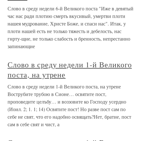
Слово в среду недели 6-й Великого поста "Иже в девятый
час нас ради плотию смерть вкусивый, умертви плоти
нашея мудрование, Христе Боже, и спаси нас". Итак, у
плоти нашей есть не только тяжесть и дебелость, нас
гнрту-щие, не только слабость и бренность, непрестанно
запинающие
Слово в среду недели 1-й Великого
поста, на утрене
Слово в среду недели 1-й Великого поста, на утрене
Вострубите трубою в Сионе… освятите пост,
проповедите целъбу… и воззовите ко Господу усердно
(Иоил. 2; 1. 1; 14) Освятите пост! Но разве пост сам по
себе не свят, что его надобно освящать?Нет, братие, пост
сам в себе свят и чист, а