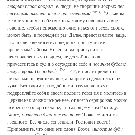
творит плода добра,
т. е. люди, не творящие добрых дел,
(Мф 3,10)
посекаемо бывает, и во огонь вметаемо
.С каким
же вниманием к себе нужно каждому совершать свое
говение, чтобы непременно очиститься от грехов своих,
может быть, в последней раз. Далее, представляйте чаще,
что после говения и исповеди вы приступите к
пречистым Тайнам. Но, если вы приступите с
неисправленным сердцем, не достойно, то вы
причаститесь в суд и в осуждение себе и
повинны будете
(1 Кор 11,27)
телу и крови Господней
, и после причастия
нисколько не будете лучше, а напротив сделаетесь еще
хуже. Вот какими и подобными размышлениями
подкрепляйте себя в своем подвиге говения и молитесь в
Церкви как можно искреннее, от всего сердца; как можно
искреннее говорите чаще, внимающему вам Господу:
Боже, милостив буди мне грешнику!
Боже, очисти мя
грешного! Без числа согрешили, Господи прости!
Припомните, что одни эти слова:
Боже, милостив буди
(Лк 18,13)