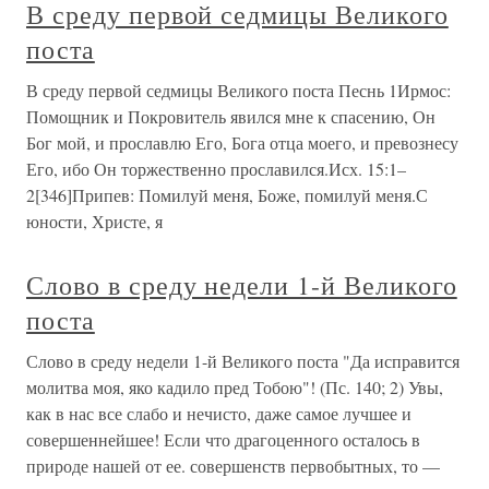
В среду первой седмицы Великого
поста
В среду первой седмицы Великого поста Песнь 1Ирмос:
Помощник и Покровитель явился мне к спасению, Он
Бог мой, и прославлю Его, Бога отца моего, и превознесу
Его, ибо Он торжественно прославился.Исх. 15:1–
2[346]Припев: Помилуй меня, Боже, помилуй меня.С
юности, Христе, я
Слово в среду недели 1-й Великого
поста
Слово в среду недели 1-й Великого поста "Да исправится
молитва моя, яко кадило пред Тобою"! (Пс. 140; 2) Увы,
как в нас все слабо и нечисто, даже самое лучшее и
совершеннейшее! Если что драгоценного осталось в
природе нашей от ее. совершенств первобытных, то —