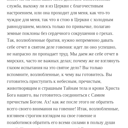
служба, выхожу ли я из Церкви с благочестивым
настроением, или она проходит для меня, как что-то
чуждое для меня, так что я стою в Церкви с холодным
равнодушием, молюсь только по привычке, полагаю
земные поклоны без сердечного сокрушения о грехах.
Так, возлюбленные братия, нужно непременно давать
себе отчет в святом деле говения: идет ли оно успешно,
не напрасно ли пропадает труд. Мы даем же себе отчет в
мирских, часто не важных делах; почему же не взглянуть
глазом испытания на это святое дело? Вы только
вспомните, возлюбленные, к чему вы готовитесь. Вы
готовитесь приступить к небесным, пречистым,
животворящим и страшным Тайнам тела и крови Христа
Бога нашего, вы готовитесь соединиться с Самим
пречистым Богом. Ах! как же после этого не обратить
всего своего внимания на говение! Итак, возлюбленные,
взглянем строгим взглядом на свое говение и
позаботимся обратить его всеми силами в пользу души