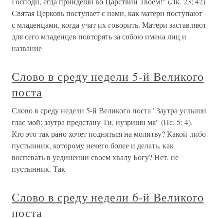
Господи, егда приидеши во Царствии Твоем!" (Лк. 23; 42)
Святая Церковь поступает с нами, как матери поступают
с младенцами, когда учат их говорить. Матери заставляют
для сего младенцев повторять за собою имена лиц и
название
Слово в среду недели 5-й Великого
поста
Слово в среду недели 5-й Великого поста "Заутра услыши
глас мой: заутра предстану Ти, иузриши мя" (Пс. 5; 4).
Кто это так рано хочет подняться на молитву? Какой-либо
пустынник, которому нечего более и делать, как
воспевать в уединении своем хвалу Богу? Нет, не
пустынник. Так
Слово в среду недели 6-й Великого
поста