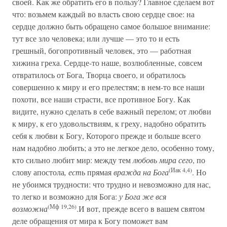
своей. Как же обратить его в пользу? Главное сделаем вот
что: возьмем каждый во власть свою сердце свое: на
сердце должно быть обращено самое большое внимание:
тут все зло человека; или лучше — это то и есть
грешный, богопротивный человек, это — работная
хижина греха. Сердце-то наше, возлюбленные, совсем
отвратилось от Бога, Творца своего, и обратилось
совершенно к миру и его прелестям; в нем-то все наши
похоти, все наши страсти, все противное Богу. Как
видите, нужно сделать в себе важный перелом; от любви
к миру, к его удовольствиям, к греху, надобно обратить
себя к любви к Богу, Которого прежде и больше всего
нам надобно любить; а это не легкое дело, особенно тому,
кто сильно любит мир: между тем
любовь мира сего
, по
(Иак 4,4)
слову апостола
, есть
прямая
вражда на Бога
. Но
не убоимся трудности: что трудно и невозможно для нас,
то легко и возможно для Бога:
у Бога же вся
(Мф 19,26)
возможна
.И вот, прежде всего в вашем святом
деле обращения от мира к Богу поможет вам