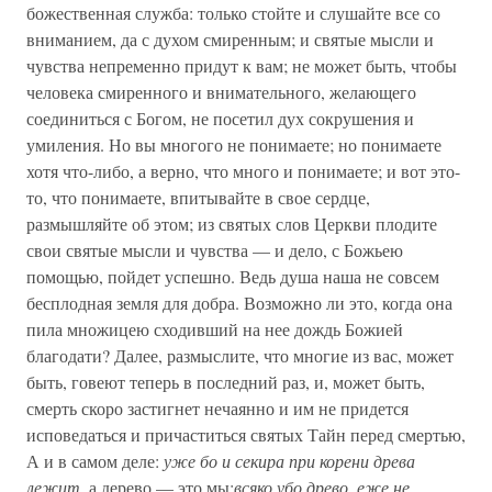
божественная служба: только стойте и слушайте все со
вниманием, да с духом смиренным; и святые мысли и
чувства непременно придут к вам; не может быть, чтобы
человека смиренного и внимательного, желающего
соединиться с Богом, не посетил дух сокрушения и
умиления. Но вы многого не понимаете; но понимаете
хотя что-либо, а верно, что много и понимаете; и вот это-
то, что понимаете, впитывайте в свое сердце,
размышляйте об этом; из святых слов Церкви плодите
свои святые мысли и чувства — и дело, с Божьею
помощью, пойдет успешно. Ведь душа наша не совсем
бесплодная земля для добра. Возможно ли это, когда она
пила множицею сходивший на нее дождь Божией
благодати? Далее, размыслите, что многие из вас, может
быть, говеют теперь в последний раз, и, может быть,
смерть скоро застигнет нечаянно и им не придется
исповедаться и причаститься святых Тайн перед смертью,
А и в самом деле:
уже бо и секира при корени древа
лежит
, а дерево — это мы;
всяко убо древо, еже не