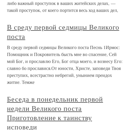
либо важный проступок в ваших житейских делах, —
такой проступок, от коего портится весь ход ваших дел,
В среду первой седмицы Великого
поста
В среду первой седмицы Великого поста Песнь 1Ирмос:
Помощник и Покровитель бысть мне во спасение, Сей
мой Бог, и прославлю Его, Бог отца моего, и вознесу Его:
славно бо прославися.От юности, Христе, заповеди Твоя
преступих, всестрастно небрегий, унынием преидох
житие. Темже
Беседа в понедельник первой
недели Великого поста
Приготовление к таинству
исповеди