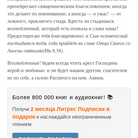
пренебрегают священническим благословением; иногда
это делают по невниманию, а иногда — о ужас! — от
ложного, проклятого стыда. Креста ли стыдишься,
возлюбленный, который есть похвала и слава наша?
Предостерегаю тебя благовременно: и
Сын человеческий
постыдится тебя, егда прийдет во славе Отца Своего со
Ангелы святыми
(Мк 8,38).
Возлюбленные! будем всегда чтить крест Господень
верой и любовью: и он будет нашим другом, спасителем
не по себе, а силою Распятого на нем. Аминь.
Более 800 000 книг и аудиокниг! 📚
2 месяца Литрес Подписки в
Получи
подарок
и наслаждайся неограниченным
чтением