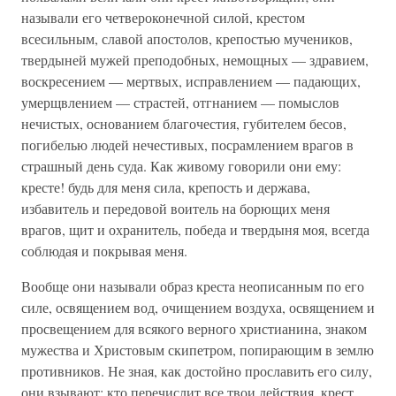
называли его четвероконечной силой, крестом
всесильным, славой апостолов, крепостью мучеников,
твердыней мужей преподобных, немощных — здравием,
воскресением — мертвых, исправлением — падающих,
умерщвлением — страстей, отгнанием — помыслов
нечистых, основанием благочестия, губителем бесов,
погибелью людей нечестивых, посрамлением врагов в
страшный день суда. Как живому говорили они ему:
кресте! будь для меня сила, крепость и держава,
избавитель и передовой воитель на борющих меня
врагов, щит и охранитель, победа и твердыня моя, всегда
соблюдая и покрывая меня.
Вообще они называли образ креста неописанным по его
силе, освящением вод, очищением воздуха, освящением и
просвещением для всякого верного христианина, знаком
мужества и Христовым скипетром, попирающим в землю
противников. Не зная, как достойно прославить его силу,
они взывают: кто перечислит все твои действия, крест,