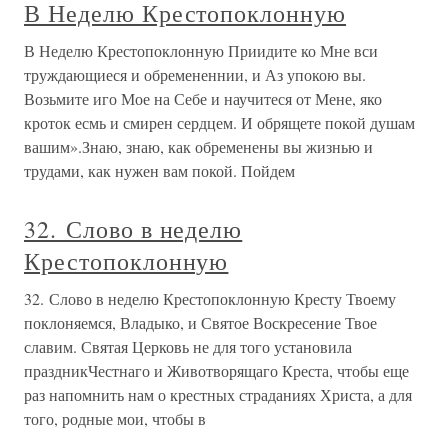
В Неделю Крестопоклонную
В Неделю Крестопоклонную Приидите ко Мне вси
труждающиеся и обремененнии, и Аз упокою вы.
Возьмите иго Мое на Себе и научитеся от Мене, яко
кроток есмь и смирен сердцем. И обрящете покой душам
вашим».Знаю, знаю, как обременены вы жизнью и
трудами, как нужен вам покой. Пойдем
32. Слово в неделю
Крестопоклонную
32. Слово в неделю Крестопоклонную Кресту Твоему
поклоняемся, Владыко, и Святое Воскресение Твое
славим. Святая Церковь не для того установила
праздникЧестнаго и Животворящаго Креста, чтобы еще
раз напомнить нам о крестных страданиях Христа, а для
того, родные мои, чтобы в