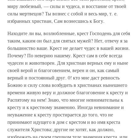
миру любезный, — силы и чудеса, и восстание от твоей
силы мертвецов? Ты вознес с собой и весь мир, т. е.
избранных христиан, Сам вознесшись к Богу.
Находите ли вы, возлюбленные, крест Господень для себя
таким, каким он был для святых мужей? Нет, отвечу я за
большинство ваше. Крест не делает чудес в вашей жизни.
Почему? По неверию нашему. Крест сам в себе всегда
чудесен и животворен. Для христиан верных ему и ныне
своей верой и благоговением, верен и он, как самый
верный и постоянный друг. 0! кто мне даст ревность
Божию и силу слова возбудить в христианах нынешнего
времени живую веру и должное благоговение к кресту и
Распятому на нем! Знаю, что многие невнимательны к
кресту и к крестному знамению. Иногда невнимание и
неуважение к кресту простирается до того, что не
принимают идущего в дом с крестом и во имя креста
служителя Христова; другие не хотят, как должно,
изображать на своем грешном теле знамения креста, или