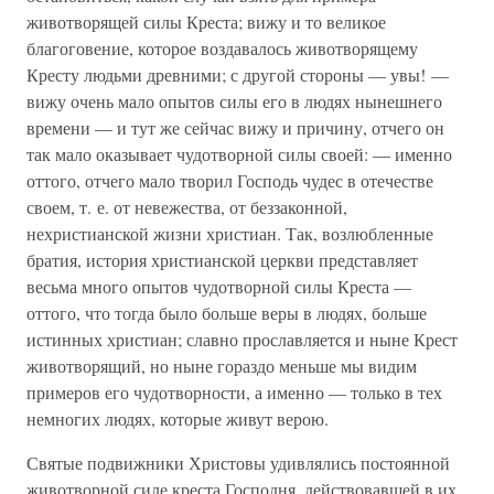
животворящей силы Креста; вижу и то великое
благоговение, которое воздавалось животворящему
Кресту людьми древними; с другой стороны — увы! —
вижу очень мало опытов силы его в людях нынешнего
времени — и тут же сейчас вижу и причину, отчего он
так мало оказывает чудотворной силы своей: — именно
оттого, отчего мало творил Господь чудес в отечестве
своем, т. е. от невежества, от беззаконной,
нехристианской жизни христиан. Так, возлюбленные
братия, история христианской церкви представляет
весьма много опытов чудотворной силы Креста —
оттого, что тогда было больше веры в людях, больше
истинных христиан; славно прославляется и ныне Крест
животворящий, но ныне гораздо меньше мы видим
примеров его чудотворности, а именно — только в тех
немногих людях, которые живут верою.
Святые подвижники Христовы удивлялись постоянной
животворной силе креста Господня, действовавшей в их