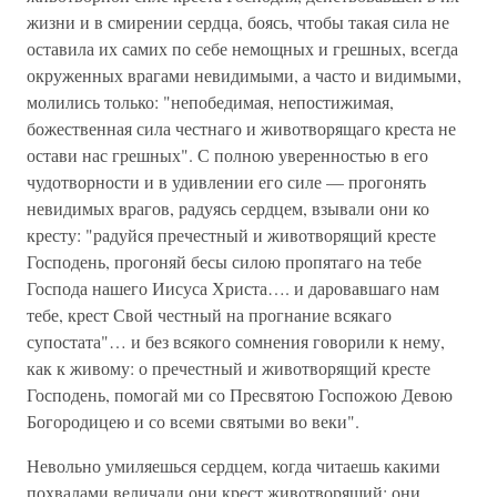
жизни и в смирении сердца, боясь, чтобы такая сила не
оставила их самих по себе немощных и грешных, всегда
окруженных врагами невидимыми, а часто и видимыми,
молились только: "непобедимая, непостижимая,
божественная сила честнаго и животворящаго креста не
остави нас грешных". С полною уверенностью в его
чудотворности и в удивлении его силе — прогонять
невидимых врагов, радуясь сердцем, взывали они ко
кресту: "радуйся пречестный и животворящий кресте
Господень, прогоняй бесы силою пропятаго на тебе
Господа нашего Иисуса Христа…. и даровавшаго нам
тебе, крест Свой честный на прогнание всякаго
супостата"… и без всякого сомнения говорили к нему,
как к живому: о пречестный и животворящий кресте
Господень, помогай ми со Пресвятою Госпожою Девою
Богородицею и со всеми святыми во веки".
Невольно умиляешься сердцем, когда читаешь какими
похвалами величали они крест животворящий; они