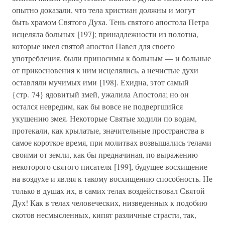
опытно доказали, что тела христиан должны и могут
быть храмом Святого Духа. Тень святого апостола Петра
исцеляла больных [197]; принадлежности из полотна,
которые имел святой апостол Павел для своего
употребления, были приносимы к больным — и больные
от прикосновения к ним исцелялись, а нечистые духи
оставляли мучимых ими [198]. Ехидна, этот самый
{стр. 74} ядовитый змей, ужалила Апостола; но он
остался невредим, как бы вовсе не подвергшийся
укушению змея. Некоторые Святые ходили по водам,
протекали, как крылатые, значительные пространства в
самое короткое время, при молитвах возвышались телами
своими от земли, как бы предначиная, по выражению
некоторого святого писателя [199], будущее восхищение
на воздухе и являя к такому восхищению способность. Не
только в душах их, в самих телах воздействовал Святой
Дух! Как в телах человеческих, низведенных к подобию
скотов несмысленных, кипят различные страсти, так,