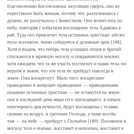
благоволению Богочеловека: вкусивши смерть, оно не
переставало быть живым, потому что, разлучившись с
душою, не разлучалось с Божеством. Оно вознеслось на
небо, повторяя с избытком восхищение тела Адамова в
рай. Туда оно привлечет тела истинных христиан:
идеже
тело
всесвятое,
тамо соберутся
и духовные
орли
[188].
Хотя и видим, что теперь тела усопших отцов и братий
спускаются в мрачную могилу и покрываются землею;
хотя ожидаем, что та же участь постигнет и наши тела; но
веруем и знаем, что эти тела не пребудут навсегда в
земле. Они воскреснут. Мало того: воскресшие
праведники и живущие праведники — праведниками
называю истинных христиан — не останутся на земле:
они в последний день мира сего преходящего, в начале
невечернего дня вечности, будут восхищены с телами
своими на воздух, в сретение Господа,
и тако всегда,
там — на небе — пребудут с
Господом
[189]. Посеянное в
могилу тело
в тление,
восстанет
в нетлении,
восстанет
в