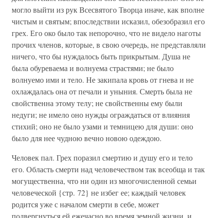
могло выйти из рук Всесвятого Творца иначе, как вполне
чистым и святым; впоследствии исказил, обезобразил его
грех. Его око было так непорочно, что не видело наготы
прочих членов, которые, в свою очередь, не представляли
ничего, что бы нуждалось быть прикрытым. Душа не
была обуреваема и волнуема страстями; не было
волнуемо ими и тело. Не закипала кровь от гнева и не
охлаждалась она от печали и уныния. Смерть была не
свойственна этому телу; не свойственны ему были
недуги; не имело оно нужды ограждаться от влияния
стихий; оно не было узами и темницею для души: оно
было для нее чудною вечно новою одеждою.
Человек пал. Грех поразил смертию и душу его и тело
его. Область смерти над человечеством так всеобща и так
могущественна, что ни один из многочисленной семьи
человеческой {стр. 72} не избег ее; каждый человек
родится уже с началом смерти в себе, может
подвергнуться ей ежечасно во время земной жизни, и