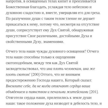
напротив, в освященных телах кипит и преизливается
Божественная благодать, услаждая тело небесною и
духовною сладостию и, вместе, умерщвляя его для греха.
По разлучении души с таким телом тление не дерзает
прикасаться к нему, потому что, несмотря на отсутствие
души, соприсутствует ему Дух Святой, обнаруживая
присутствие Свое различными, достойными Духа и
свойственными Духу, знамениями.
Отчего тела наши чужды духовного освящения? Отчего
тела наши способны только к ощущениям
скотоподобным, между тем как Дух Святой
засвидетельствовал, что
ина плоть человекам, ина же
плоть скотом!
[200] Оттого, что не внимаем
предостережению Господа нашего, Который сказал:
Внемлите себе, да не когда отягчают сердца ваша
объядением и пиянством и печальми житейскими
[201].
Отяготели сердца наши, прилепились к земле души
наши: такое положение духа низводит в дебелость тело, и