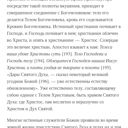
посредстве такой полноты вкушения, приходит в
совершенное соединение с Богочеловеком: тело его
делается Телом Богочеловека, кровь его соделывается
Кровию Богочеловека. Истинный христианин почивает в
Господе, и Господь почивает в нем; христианин облечен
во Христа, и опять в христианине — Христос. Созерцая
это величие христиан, Апостол взывает к нам:
Телеса
ваша удове Христовы суть
[193]
. Тело Господеви и
Господь телу
[194]
. Облецытеся Господем нашим Иисус
Христом, и плоти угодия не творите в похоти
[195].
«Дары Святого Духа, — сказал некоторый великий
угодник Божий [196], — уже естественны естеству
обновленному». Уже естественно телу, составляющему
собою единое с Телом Христовым, быть храмом Святого
Духа: где Христос, там неслитно и неразлучно со
Христом и Дух Святой.
Многие истинные служители Божии проявили во время
земной жизни присутствие Святого Духа в телах их и тем