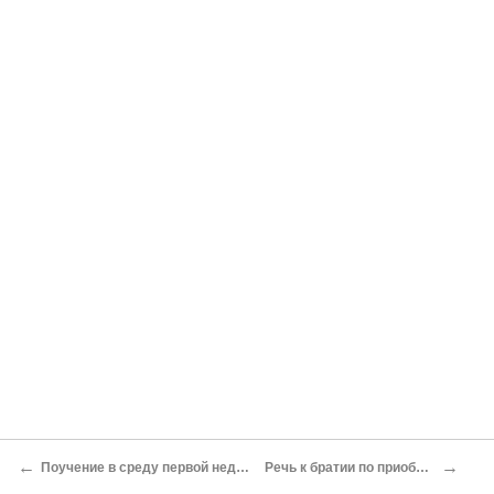
←
→
Поучение в среду первой недели Великого поста О вреде лицемерства
Речь к братии по приобщении Святым Христовым Тайнам