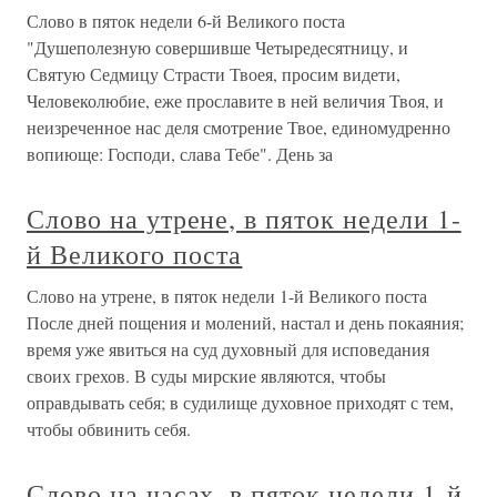
Слово в пяток недели 6-й Великого поста
"Душеполезную совершивше Четыредесятницу, и
Святую Седмицу Страсти Твоея, просим видети,
Человеколюбие, еже прославите в ней величия Твоя, и
неизреченное нас деля смотрение Твое, единомудренно
вопиюще: Господи, слава Тебе". День за
Слово на утрене, в пяток недели 1-
й Великого поста
Слово на утрене, в пяток недели 1-й Великого поста
После дней пощения и молений, настал и день покаяния;
время уже явиться на суд духовный для исповедания
своих грехов. В суды мирские являются, чтобы
оправдывать себя; в судилище духовное приходят с тем,
чтобы обвинить себя.
Слово на часах, в пяток недели 1-й