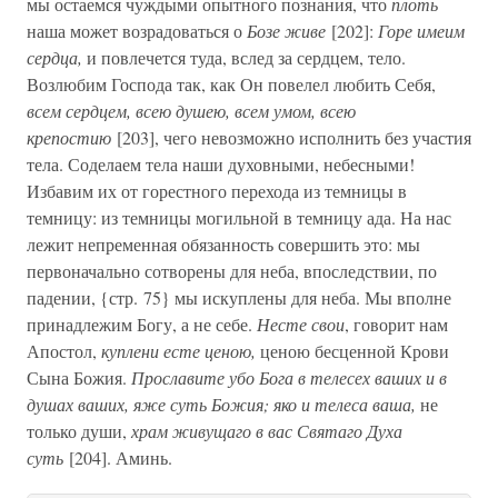
мы остаемся чуждыми опытного познания, что
плоть
наша может возрадоваться о
Бозе живе
[202]:
Горе имеим
сердца,
и повлечется туда, вслед за сердцем, тело.
Возлюбим Господа так, как Он повелел любить Себя,
всем сердцем, всею душею, всем умом, всею
крепостию
[203], чего невозможно исполнить без участия
тела. Соделаем тела наши духовными, небесными!
Избавим их от горестного перехода из темницы в
темницу: из темницы могильной в темницу ада. На нас
лежит непременная обязанность совершить это: мы
первоначально сотворены для неба, впоследствии, по
падении, {стр. 75} мы искуплены для неба. Мы вполне
принадлежим Богу, а не себе.
Несте свои
, говорит нам
Апостол,
куплени есте ценою,
ценою бесценной Крови
Сына Божия.
Прославите убо Бога в телесех ваших и в
душах ваших, яже суть Божия; яко и телеса ваша,
не
только души,
храм живущаго в вас Святаго Духа
суть
[204]. Аминь.