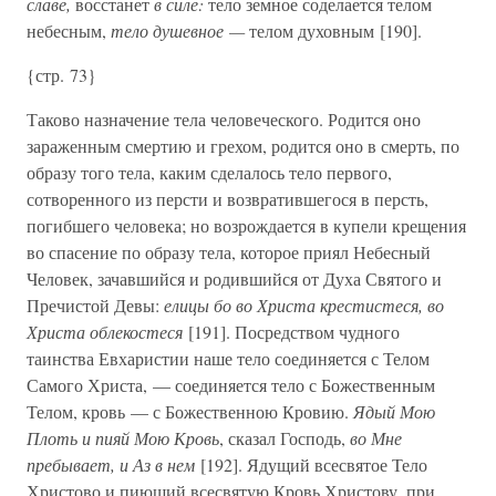
славе,
восстанет
в силе:
тело земное соделается телом
небесным,
тело душевное —
телом духовным [190].
{стр. 73}
Таково назначение тела человеческого. Родится оно
зараженным смертию и грехом, родится оно в смерть, по
образу того тела, каким сделалось тело первого,
сотворенного из персти и возвратившегося в персть,
погибшего человека; но возрождается в купели крещения
во спасение по образу тела, которое приял Небесный
Человек, зачавшийся и родившийся от Духа Святого и
Пречистой Девы:
елицы бо во Христа крестистеся, во
Христа облекостеся
[191]. Посредством чудного
таинства Евхаристии наше тело соединяется с Телом
Самого Христа, — соединяется тело с Божественным
Телом, кровь — с Божественною Кровию.
Ядый Мою
Плоть и пияй Мою Кровь
, сказал Господь,
во Мне
пребывает, и Аз в нем
[192]. Ядущий всесвятое Тело
Христово и пиющий всесвятую Кровь Христову, при