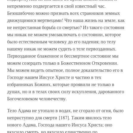
непременно подвергается в свой известный час.
Безошибочно можно признать всех странников земных
движущимися мертвецами! Что наша жизнь на земле, как
не непрестанная борьба со смертью? Из такого состояния
мы никак не можем умозаключать о состоянии, которое
было естественным человеку до его падения; по телу
нашему никак не можем судить о теле первозданных.
Первозданное блаженное и бессмертное состояние мы
можем созерцать только в Божественном Откровении.
Мы можем видеть опытное, полное доказательство его в
Господе нашем Иисусе Христе и частию в тех
избранниках Божиих, которые проявили не только в
душах, но и в телах своих силу искупления, дарованного
Богочеловеком человечеству.
Тело Адама не утопало в водах, не сгорало от огня, было
неприступно для смерти [187]. Таким явилось тело
нового Адама, Господа нашего Иисуса Христа; оно
вкусило смерть, но вкусило единственно по