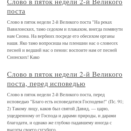
Слово в пяток недели 2-й Великого
поста
Слово в пяток недели 2-й Великого поста "На реках
Вавилонских, тамо седохом и плакахом, внегда помянути
нам Сиона. На вербиих посреде его обесихом органы
нашя. Яко тамо вопросиша ны пленшии нас о словесех
песней и ведший нас о пении: воспоите нам от песней
Сионских! Како
Слово в пяток недели 2-й Великого
поста, перед исповедью
Слово в пяток недели 2-й Великого поста, перед
исповедью "Благо есть исповедатися Господеви!" (Пс. 91;
2) Такому лицу, каков был святой Давид, — царю,
ущедренному от Господа и дарами природы, и дарами
благодати, и однако же глубоко падавшему иногда с
высоты своего сугубого,