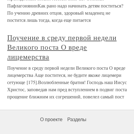
ПафлагонянинКак рано надо начинать детям поститься?
По учению древних отцов, здоровый младенец не
постится лишь тогда, когда еще питается
Поучение в среду первой недели
Великого поста О вреде
лицемерства
Поучение в среду первой недели Великого поста О вреде
лицемерства Аще поститеся, не будите якоже лицемери
сетующе [175].Возлюбленные братия! Господь наш Иисус
Христос, заповедав нам пред вступлением в подвиг поста
прощение ближним их согрешений, повелел самый пост
О проекте
Разделы