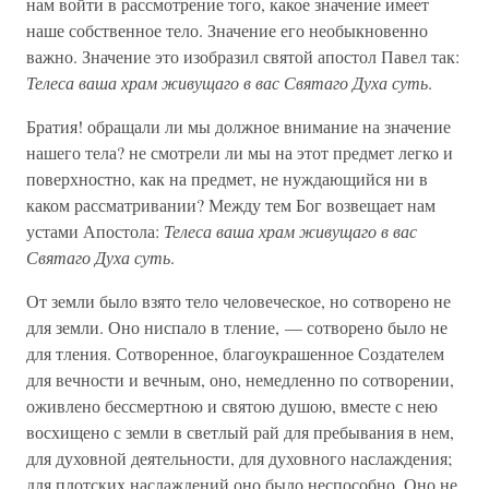
нам войти в рассмотрение того, какое значение имеет
наше собственное тело. Значение его необыкновенно
важно. Значение это изобразил святой апостол Павел так:
Телеса ваша храм живущаго в вас Святаго Духа суть
.
Братия! обращали ли мы должное внимание на значение
нашего тела? не смотрели ли мы на этот предмет легко и
поверхностно, как на предмет, не нуждающийся ни в
каком рассматривании? Между тем Бог возвещает нам
устами Апостола:
Телеса ваша храм живущаго в вас
Святаго Духа суть
.
От земли было взято тело человеческое, но сотворено не
для земли. Оно ниспало в тление, — сотворено было не
для тления. Сотворенное, благоукрашенное Создателем
для вечности и вечным, оно, немедленно по сотворении,
оживлено бессмертною и святою душою, вместе с нею
восхищено с земли в светлый рай для пребывания в нем,
для духовной деятельности, для духовного наслаждения;
для плотских наслаждений оно было неспособно. Оно не