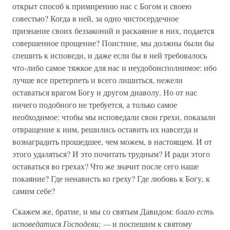
открыт способ к примирению нас с Богом и своею
совестью? Когда в ней, за одно чистосердечное
признание своих беззаконий и раскаяние в них, подается
совершенное прощение? Поистине, мы должны были бы
спешить к исповеди, и даже если бы в ней требовалось
что-либо самое тяжкое для нас и неудобоисполнимое: ибо
лучше все претерпеть и всего лишиться, нежели
оставаться врагом Богу и другом диаволу. Но от нас
ничего подобного не требуется, а только самое
необходимое: чтобы мы исповедали свои грехи, показали
отвращение к ним, решились оставить их навсегда и
вознаградить прошедшее, чем можем, в настоящем. И от
этого удаляться? И это почитать трудным? И ради этого
оставаться во грехах? Что же значит после сего наше
покаяние? Где ненависть ко греху? Где любовь к Богу, к
самим себе?
Скажем же, братие, и мы со святым Давидом:
благо есть
исповедатися Господеви; —
и поспешим к святому