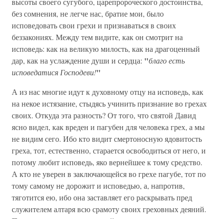
высоты своего сугубого, царепророческого достоинства,
без сомнения, не легче нас, братие мои, было
исповедовать свои грехи и признаваться в своих
беззакониях. Между тем видите, как он смотрит на
исповедь: как на великую милость, как на драгоценный
"
дар, как на услаждение души и сердца:
благо есть
"
исповедатися Господеви!
А из нас многие идут к духовному отцу на исповедь, как
на некое истязание, стыдясь учинить признание во грехах
своих. Откуда эта разность? От того, что святой Давид
ясно видел, как вреден и пагубен для человека грех, а мы
не видим сего. Ибо кто видит смертоносную ядовитость
греха, тот, естественно, старается освободиться от него, и
потому любит исповедь, яко вернейшее к тому средство.
А кто не уверен в заключающейся во грехе пагубе, тот по
тому самому не дорожит и исповедью, а, напротив,
тяготится ею, ибо она заставляет его раскрывать пред
служителем алтаря всю срамоту своих греховных деяний.