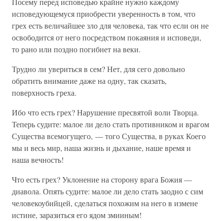
Посему перед исповедью крайне нужно каждому
исповедующемуся приобрести уверенность в том, что
грех есть величайшее зло для человека, так что если он не
освободится от него посредством покаяния и исповеди,
то рано или поздно погибнет на веки.
Трудно ли увериться в сем? Нет, для сего довольно
обратить внимание даже на одну, так сказать,
поверхность греха.
Ибо что есть грех? Нарушение пресвятой воли Творца.
Теперь судите: малое ли дело стать противником и врагом
Существа всемогущего, — того Существа, в руках Коего
мы и весь мир, наша жизнь и дыхание, наше время и
наша вечность!
Что есть грех? Уклонение на сторону врага Божия —
диавола. Опять судите: малое ли дело стать заодно с сим
человекоубийцей, сделаться похожим на него в измене
истине, заразиться его ядом змииным!