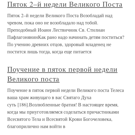
Пяток 2–й недели Великого Поста
Пяток 2–й недели Великого Поста Возобладай над
чревом, пока оно не возобладало над тобой.
Преподобный Иоанн Лествичник Св. Стилиан
ПафлагонянинКак рано надо начинать детям поститься?
По учению древних отцов, здоровый младенец не
постится лишь тогда, когда еще питается
Поучение в пяток первой недели
Великого поста
Поучение в пяток первой недели Великого поста Телеса
ваша храм живущаго в вас Святаго Духа
суть [186].Возлюбленные братия! В настоящее время,
когда мы приуготовляемся соделаться причастниками
Всесвятого Тела и Всесвятой Крови Богочеловека,
благоприлично нам войти в