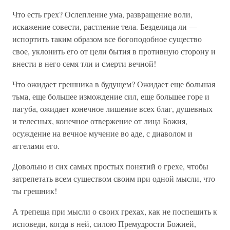
Что есть грех? Ослепление ума, развращение воли,
искажение совести, растление тела. Безделица ли —
испортить таким образом все богоподобное существо
свое, уклонить его от цели бытия в противную сторону и
внести в него семя тли и смерти вечной!
Что ожидает грешника в будущем? Ожидает еще большая
тьма, еще большее измождение сил, еще большее горе и
пагуба, ожидает конечное лишение всех благ, душевных
и телесных, конечное отвержение от лица Божия,
осуждение на вечное мучение во аде, с диаволом и
аггелами его.
Довольно и сих самых простых понятий о грехе, чтобы
затрепетать всем существом своим при одной мысли, что
ты грешник!
А трепеща при мысли о своих грехах, как не поспешить к
исповеди, когда в ней, силою Премудрости Божией,