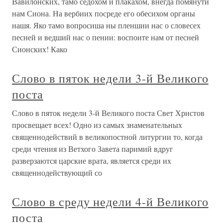
Вавилонских, тамо седохом и плакахом, внегда помянути
нам Сиона. На вербиих посреде его обесихом органы
нашя. Яко тамо вопросиша ны пленшии нас о словесех
песней и ведший нас о пении: воспоите нам от песней
Сионских! Како
Слово в пяток недели 3-й Великого
поста
Слово в пяток недели 3-й Великого поста Свет Христов
просвещает всех! Одно из самых знаменательных
священнодействий в великопостной литургии то, когда
среди чтения из Ветхого Завета паримий вдруг
разверзаются царские врата, является среди их
священнодействующий со
Слово в среду недели 4-й Великого
поста