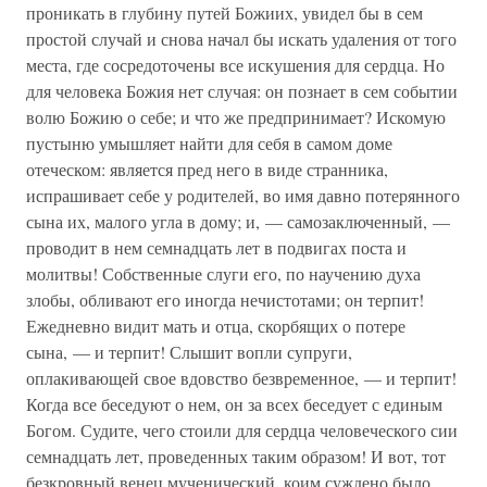
проникать в глубину путей Божиих, увидел бы в сем
простой случай и снова начал бы искать удаления от того
места, где сосредоточены все искушения для сердца. Но
для человека Божия нет случая: он познает в сем событии
волю Божию о себе; и что же предпринимает? Искомую
пустыню умышляет найти для себя в самом доме
отеческом: является пред него в виде странника,
испрашивает себе у родителей, во имя давно потерянного
сына их, малого угла в дому; и, — самозаключенный, —
проводит в нем семнадцать лет в подвигах поста и
молитвы! Собственные слуги его, по научению духа
злобы, обливают его иногда нечистотами; он терпит!
Ежедневно видит мать и отца, скорбящих о потере
сына, — и терпит! Слышит вопли супруги,
оплакивающей свое вдовство безвременное, — и терпит!
Когда все беседуют о нем, он за всех беседует с единым
Богом. Судите, чего стоили для сердца человеческого сии
семнадцать лет, проведенных таким образом! И вот, тот
безкровный венец мученический, коим суждено было