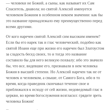
— человеки не Божий, а сыны, как называет их Сам
Спаситель, диавола; но святой Алексий именуется
человеком Божиим в особенном некоем значении: как бы
это название принадлежало ему преимущественно перед
всеми другими.
От кого наречен святой Алексий сим высоким именем?
Если бы его нарек так и глас человеческий, подобно как
святой Иоанн еще при жизни его наречен был Златоустом
за сладость бесед своих, то и тогда это название
составило бы для него великую похвалу; ибо это значило
бы, что все, видевшие его, признавали в нем человека
Божия в высшей степени. Но Алексий наречен так не от
человек и человеком, а свыше, от Самого Бога, ибо в то
время, когда праведник скончавал течение свое и
приближался к исходу от сей жизни, недоведомый глас в
церкви, во время богослужения возгласил: грядите зреть
человека Божия!