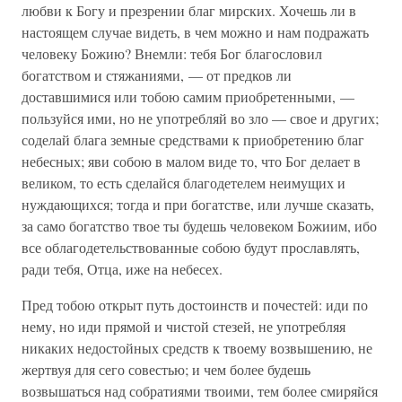
любви к Богу и презрении благ мирских. Хочешь ли в
настоящем случае видеть, в чем можно и нам подражать
человеку Божию? Внемли: тебя Бог благословил
богатством и стяжаниями, — от предков ли
доставшимися или тобою самим приобретенными, —
пользуйся ими, но не употребляй во зло — свое и других;
соделай блага земные средствами к приобретению благ
небесных; яви собою в малом виде то, что Бог делает в
великом, то есть сделайся благодетелем неимущих и
нуждающихся; тогда и при богатстве, или лучше сказать,
за само богатство твое ты будешь человеком Божиим, ибо
все облагодетельствованные собою будут прославлять,
ради тебя, Отца, иже на небесех.
Пред тобою открыт путь достоинств и почестей: иди по
нему, но иди прямой и чистой стезей, не употребляя
никаких недостойных средств к твоему возвышению, не
жертвуя для сего совестью; и чем более будешь
возвышаться над собратиями твоими, тем более смиряйся