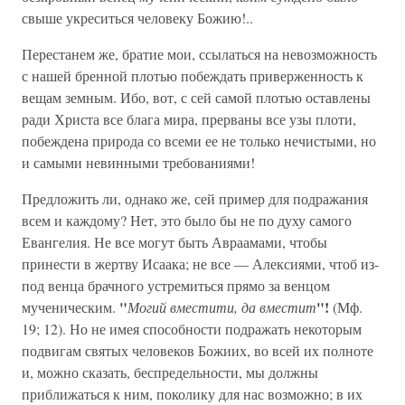
свыше укреситься человеку Божию!..
Перестанем же, братие мои, ссылаться на невозможность
с нашей бренной плотью побеждать приверженность к
вещам земным. Ибо, вот, с сей самой плотью оставлены
ради Христа все блага мира, прерваны все узы плоти,
побеждена природа со всеми ее не только нечистыми, но
и самыми невинными требованиями!
Предложить ли, однако же, сей пример для подражания
всем и каждому? Нет, это было бы не по духу самого
Евангелия. Не все могут быть Авраамами, чтобы
принести в жертву Исаака; не все — Алексиями, чтоб из-
под венца брачного устремиться прямо за венцом
"
"!
мученическим.
Могий вместити, да вместит
(Мф.
19; 12). Но не имея способности подражать некоторым
подвигам святых человеков Божиих, во всей их полноте
и, можно сказать, беспредельности, мы должны
приближаться к ним, поколику для нас возможно; в их