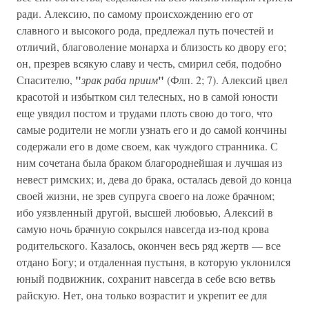
ради. Алексию, по самому происхождению его от
славного и высокого рода, предлежал путь почестей и
отличий, благоволение монарха и близость ко двору его;
он, презрев всякую славу и честь, смирил себя, подобно
"
"
Спасителю,
зрак раба приим
(Флп. 2; 7). Алексий цвел
красотой и избытком сил телесных, но в самой юности
еще увядил постом и трудами плоть свою до того, что
самые родители не могли узнать его и до самой кончины
содержали его в доме своем, как чуждого странника. С
ним сочетана была браком благороднейшая и лучшая из
невест римских; и, дева до брака, осталась девой до конца
своей жизни, не зрев супруга своего на ложе брачном;
ибо уязвленный другой, высшей любовью, Алексий в
самую ночь брачную сокрылся навсегда из-под крова
родительского. Казалось, окончен весь ряд жертв — все
отдано Богу; и отдаленная пустыня, в которую уклонился
юный подвижник, сохранит навсегда в себе всю ветвь
райскую. Нет, она только возрастит и укрепит ее для