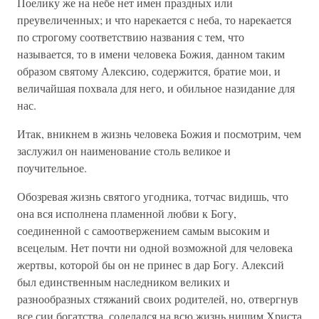
Поелику же на небе нет имен праздных или
преувеличенных; и что нарекается с неба, то нарекается
по строгому соответствию названия с тем, что
называется, то в имени человека Божия, данном таким
образом святому Алексию, содержится, братие мои, и
величайшая похвала для него, и обильное назидание для
нас.
Итак, вникнем в жизнь человека Божия и посмотрим, чем
заслужил он наименование столь великое и
поучительное.
Обозревая жизнь святого угодника, тотчас видишь, что
она вся исполнена пламенной любви к Богу,
соединенной с самоотвержением самым высоким и
всецелым. Нет почти ни одной возможной для человека
жертвы, которой бы он не принес в дар Богу. Алексий
был единственным наследником великих и
разнообразных стяжаний своих родителей, но, отвергнув
все сии богатства, соделался на всю жизнь нищим Христа