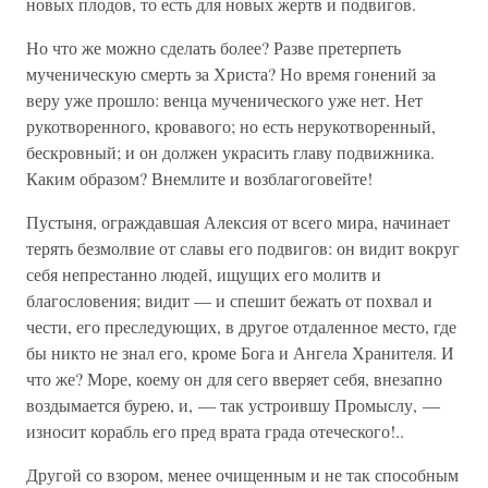
новых плодов, то есть для новых жертв и подвигов.
Но что же можно сделать более? Разве претерпеть
мученическую смерть за Христа? Но время гонений за
веру уже прошло: венца мученического уже нет. Нет
рукотворенного, кровавого; но есть нерукотворенный,
бескровный; и он должен украсить главу подвижника.
Каким образом? Внемлите и возблагоговейте!
Пустыня, ограждавшая Алексия от всего мира, начинает
терять безмолвие от славы его подвигов: он видит вокруг
себя непрестанно людей, ищущих его молитв и
благословения; видит — и спешит бежать от похвал и
чести, его преследующих, в другое отдаленное место, где
бы никто не знал его, кроме Бога и Ангела Хранителя. И
что же? Море, коему он для сего вверяет себя, внезапно
воздымается бурею, и, — так устроившу Промыслу, —
износит корабль его пред врата града отеческого!..
Другой со взором, менее очищенным и не так способным