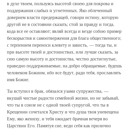
в духе твоем, пользуясь высотой своею для покрова и
поддержания слабых и угнетенных. Яко облеченный
доверием власти предержащей, говори истину, которую
другой не в состоянии сказать; стой за правду и тогда,
кода все ее оставляют; являй всегда и везде собою пример
бескорыстия и самоотвержения для блага общественного;
с терпением переноси клевету и зависть, — тогда ты, и
при высоте твоей и достоинствах, или лучше сказать, за
сию самую высоту и достоинства, честно достигнутые,
праведно поддерживаемые, на добро обращаемые, будешь
человеком Божиим, ибо все будут, ради тебя, прославлять
имя Божие.
Ты вступил в брак, обязался узами супружества, —
вкушай чистые радости семейной жизни, но не забывай,
что ты в союзе не с одной твоей супругой, что ты в
Крещении сочетался Христу и что душа твоя уневещена
Ему, яко жениху, и тебя ожидает брачная вечеря во
Царствии Его. Памятуя сие, веди себя как прилично