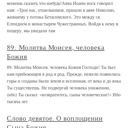
можешь сказать что-нибудь!Авва Иоанн воск говорил
нам: «Трое нас, отшельников, пришли к авве Николаю,
жившему у потока Бетасимского. Это между св.
Елпидием и монастырем Чужестранных. Войдя к нему в
пещеру, мы увидали там
89. Молитва Моисея, человека
Божия
89. Молитва Моисея, человека Божия Господи! Ты был
нам прибежищем в род и род. Прежде, нежели появились
горы и созданы были земля и вселенная, от века и до века
Ты существуешь. Не подвергай человека унижению,
(ибо) Ты сказал: «возвратитесь, сыны человеческие!» Ибо
тысяча лет
Слово девятое. О воплощении
Сына Божия