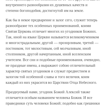
внутреннего разнообразия их душевных качеств и
степени богоподобия, достигнутой им на земле.
Как бы в некое предварение и залог сего, служит теперь
разнообразие тех особенных проименований, коими
Святая Церковь отличает многих из угодников Божиих.
Так, иной на языке Церкви называется великомучеником
и многострадальным; другой — прозорливым, третий —
постником, тот милостивым, сей молчаливым, иной
столпником, другой начертанным, иной вселенским
учителем. Все сии и подобные проименования, очевидно,
не праздные имена, а выражают собою отличительный
характер святых угодников и служат предвестием и
залогом той особенной славы и того величия, коим
каждый из них украсится во Царствии Отца Небесного.
Празднуемый нами, угодник Божий Алексий также
отличается особым названием человека Божия. И все
праведники суть человеки Божий; подобно как грешники