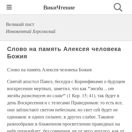
ВикиЧтение
Великий пост
Иннокентий Херсонский
Слово на память Алексея человека
Божия
Слово на память Алексея человека Божия
Святой апостол Павел, беседуя с Коринфянами о будущем
"
воскресении мертвых, заметил, что как
звезда… от
"
звезды разнствует во славе
(1 Кор. 15; 41), так будет в
день Воскресения и с телесами Праведников: то есть все,
они заблистают светом небесным; но свет сей будет не
одинаков: в одних сильнее, в других слабее. Таковое
разнообразие в блаженном просветлении праведных на
небе произойдет, без сомнения, не от чего другого, как от