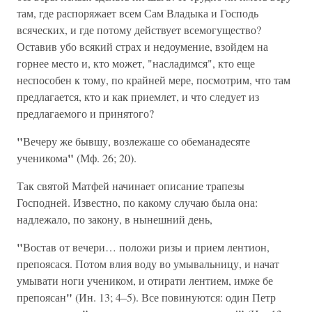
там, где распоряжает всем Сам Владыка и Господь
всяческих, и где потому действует всемогущество?
Оставив убо всякий страх и недоумение, взойдем на
горнее место и, кто может, "насладимся", кто еще
неспособен к тому, по крайней мере, посмотрим, что там
предлагается, кто и как приемлет, и что следует из
предлагаемого и принятого?
"
Вечеру же бывшу, возлежаше со обеманадесяте
"
ученикома
(Мф. 26; 20).
Так святой Матфей начинает описание трапезы
Господней. Известно, по какому случаю была она:
надлежало, по закону, в нынешний день,
"
Востав от вечери… положи ризы и прием лентион,
препоясася. Потом влия воду во умывальницу, и начат
умывати ноги учеником, и отирати лентием, имже бе
"
препоясан
(Ин. 13; 4–5). Все повинуются: один Петр