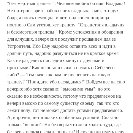
"безсмертныя трапезы". Человеколюбив бо наш Владыка!
Не потерпел зреть рабов своих гладных; знает, что дух
бодр, а плоть немощна: и вот, под конец поприща
постного Сам уготовляет трапезу. "Странствия владычня
и безсмертныя трапезы." Кроме успокоения и ободрения
для алчущих, вечеря сия послужит прощанием для ее
Устроителя. Ибо Ему надобно оставить всех и идти в
долгий путь, надобно разлучиться не на краткое время.
Как не разделить последних минут с другими и
присными? Как не оставить им в память о Себе чего-
либо? — Тем паче как нам не поспешить на такую
трапезу? "Приидите убо насладимся!" Войдем все на сию
вечерю; ибо хотя сказано: "высокими умы": но это
сказано по необходимости, потому что предлагаемое на
вечери высоко по самому существу своему, так что кто
лежит долу, тот не может достать устами предлагаемого.
А, впрочем, нет никаких особенных условий. Сказано
только: "вернии". Но без веры что же и ходить туда, где
без веры нельзя сделать ни шага? И трудно ли иметь веру