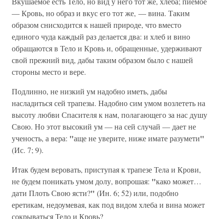
Вкушаемое есть Тело, но вид у него тот же, хлеба; пиемое
— Кровь, но образ и вкус его тот же, — вина. Таким
образом снисходится к нашей природе, что вместо
единого чуда каждый раз делается два: и хлеб и вино
обращаются в Тело и Кровь и, обращенные, удерживают
свой прежний вид, дабы таким образом было с нашей
стороны место и вере.
Подлинно, не низкий ум надобно иметь, дабы
насладиться сей трапезы. Надобно сим умом возлететь на
высоту любви Спасителя к нам, полагающего за нас душу
Свою. Но этот высокий ум — на сей случай — дает не
"
"
ученость, а вера:
аще не уверите, ниже имате разумети
(Ис. 7; 9).
Итак будем веровать, приступая к трапезе Тела и Крови,
"
не будем поникать умом долу, вопрошая:
како может…
"
дати Плоть Свою ясти?
(Ин. 6; 52) или, подобно
еретикам, недоумевая, как под видом хлеба и вина может
сокрываться Тело и Кровь?