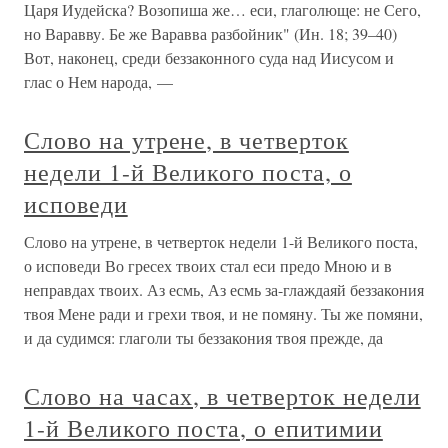
Царя Иудейска? Возопиша же… еси, глаголюще: не Сего,
но Варавву. Бе же Варавва разбойник" (Ин. 18; 39–40)
Вот, наконец, среди беззаконного суда над Иисусом и
глас о Нем народа, —
Слово на утрене, в четверток
недели 1-й Великого поста, о
исповеди
Слово на утрене, в четверток недели 1-й Великого поста,
о исповеди Во гресех твоих стал еси предо Мною и в
неправдах твоих. Аз есмь, Аз есмь за-глаждаяй беззакония
твоя Мене ради и грехи твоя, и не помяну. Ты же помяни,
и да судимся: глаголи ты беззакония твоя прежде, да
Слово на часах, в четверток недели
1-й Великого поста, о епитимии