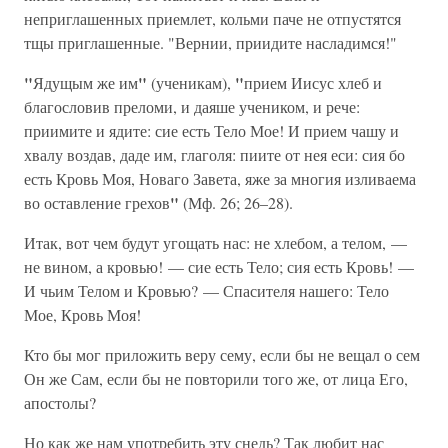
неприглашенных приемлет, кольми паче не отпустятся
тщы приглашенные. "Вернии, приидите насладимся!"
"
"
"
Ядущым же им
(ученикам),
прием Иисус хлеб и
благословив преломи, и даяше учеником, и рече:
приимите и ядите: сие есть Тело Мое! И прием чашу и
хвалу воздав, даде им, глаголя: пиите от нея еси: сия бо
есть Кровь Моя, Новаго Завета, яже за многия изливаема
"
во оставление грехов
(Мф. 26; 26–28).
Итак, вот чем будут угощать нас: не хлебом, а телом, —
не вином, а кровью! — сие есть Тело; сия есть Кровь! —
И чьим Телом и Кровью? — Спасителя нашего: Тело
Мое, Кровь Моя!
Кто бы мог приложить веру сему, если бы не вещал о сем
Он же Сам, если бы не повторили того же, от лица Его,
апостолы?
Но как же нам употребить эту снедь? Так любит нас