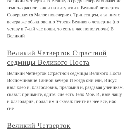
Великий четверток В Великую среду вечером облачение
темно–красное, как и на литургии в Великий четверток.
Совершается Малое повечерие с Трипеснцем, а за ним с
вечера же обыкновенно Утреня Великого четвертка (по
уставу в 7–ый час нощи, то есть в час пополуночи).В
Великий
Великий Четверток Страстной
седмицы Великого Поста
Великий Четверток Страстной седмицы Великого Поста
Воспоминание Тайной вечери И когда они ели, Иисус
взял хлеб и, благословив, преломил и, раздавая ученикам,
сказал: приимите, ядите: сие есть Тело Мое. И, взяв чашу
и благодарив, подал им и сказал: пейте из нее все, ибо
сие
Великий Четверток