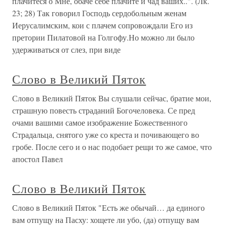
плачитеся о Мне, обаче себе плачите и чад ваших..". (Лк.
23; 28) Так говорил Господь сердобольным женам
Иерусалимским, кои с плачем сопровождали Его из
претории Пилатовой на Голгофу.Но можно ли было
удерживаться от слез, при виде
Слово в Великий Пяток
Слово в Великий Пяток Вы слушали сейчас, братие мои,
страшную повесть страданий Богочеловека. Се пред
очами вашими самое изображение Божественного
Страдальца, снятого уже со креста и почивающего во
гробе. После сего и о нас подобает рещи то же самое, что
апостол Павел
Слово в Великий Пяток
Слово в Великий Пяток "Есть же обычай… да единого
вам отпущу на Пасху: хощете ли убо, (да) отпущу вам