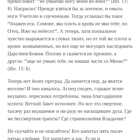
"
"
прекословит:
не умыеши ногу моею во веки!
(Ин. 13;
8). Напрасно! Прежде взяться бы за лентион, и омыть
ноги Учителю и соученикам. Тогда услышал бы паки:
"
блажен еси, Симоне, яко плоть и кровь не яви тебе, но
".
Отец, Иже на небесех
А теперь, хотя похвальное
чувство выражается в словах твоих, но от той же плоти и
крови: возвышенных, но все еще не могущих наследовать
Царствия Божия. Посему и скажется не прежнее, а
"
"
другое:
аще не умыю тебе, не имаши части со Мною!
(Ин. 13; 8).
Теперь нет более преград. Да начнется пир, да явится
веселие! И оно началось. Агнец снеден, горькое зелие
вкушено, опресноки потреблены, чаша благодарения
испита: Ветхий Завет исполнен. Но все это смертное,
тысячу раз вкушаемое и ни разу не насыщавшее духа. Где
же бессмертная трапеза? Где страннолюбив Владычне?
Не скучайте и не опасайтесь! Кто напитал пять тысяч
пятью хлебами, Тот напитает и нас. Если и