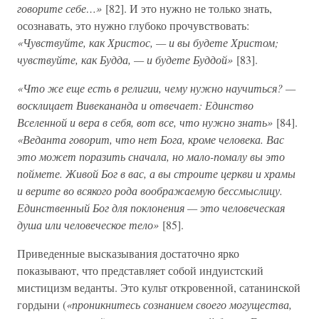
говорите себе…»
[82]. И это нужно не только знать,
осознавать, это нужно глубоко прочувствовать:
«Чувствуйте, как Христос, — и вы будете Христом;
чувствуйте, как Будда, — и будете Буддой»
[83].
«Что же еще есть в религии, чему нужно научиться? —
восклицает Вивекананда и отвечает: Единство
Вселенной и вера в себя, вот все, что нужно знать»
[84].
«Веданта говорит, что нет Бога, кроме человека. Вас
это может поразить сначала, но мало-помалу вы это
поймете. Живой Бог в вас, а вы строите церкви и храмы
и верите во всякого рода воображаемую бессмыслицу.
Единственный Бог для поклонения — это человеческая
душа или человеческое тело»
[85].
Приведенные высказывания достаточно ярко
показывают, что представляет собой индуистский
мистицизм веданты. Это культ откровенной, сатанинской
гордыни (
«проникнитесь сознанием своего могущества,