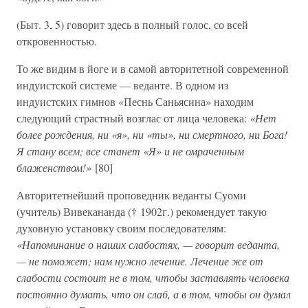
(Быт. 3, 5) говорит здесь в полный голос, со всей
откровенностью.
То же видим в йоге и в самой авторитетной современной
индуистской системе — веданте. В одном из
индуистских гимнов «Песнь Саньясина» находим
следующий страстный возглас от лица человека:
«Нет
более рождения, ни «я», ни «ты», ни смертного, ни Бога!
Я стану всем; все станет «Я» и не омраченным
блаженством!»
[80]
Авторитетнейший проповедник веданты Суоми
(учитель) Вивекананда († 1902г.) рекомендует такую
духовную установку своим последователям:
«Напоминание о наших слабостях, — говорит веданта,
— не поможет; нам нужно лечение. Лечение же от
слабости состоит не в том, чтобы заставлять человека
постоянно думать, что он слаб, а в том, чтобы он думал