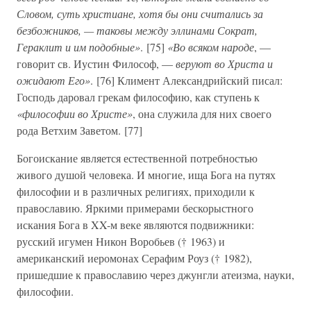
Словом, суть христиане, хотя бы они считались за
безбожников, — таковы между эллинами Сократ,
Гераклит и им подобные»
. [75]
«Во всяком народе
, —
говорит св. Иустин Философ, —
веруют во Христа и
ожидают Его»
. [76] Климент Александрийский писал:
Господь даровал грекам философию, как ступень к
«философии во Христе»
, она служила для них своего
рода Ветхим Заветом. [77]
Богоискание является естественной потребностью
живого душой человека. И многие, ища Бога на путях
философии и в различных религиях, приходили к
православию. Яркими примерами бескорыстного
искания Бога в XX-м веке являются подвижники:
русский игумен Никон Воробьев († 1963) и
американский иеромонах Серафим Роуз († 1982),
пришедшие к православию через джунгли атеизма, науки,
философии.