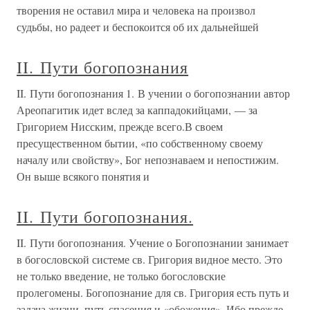
творения не оставил мира и человека на произвол
судьбы, но радеет и беспокоится об их дальнейшей
II. Пути богопознания
II. Пути богопознания 1. В учении о богопознании автор
Ареопагитик идет вслед за каппадокийцами, — за
Григорием Нисским, прежде всего.В своем
пресущественном бытии, «по собственному своему
началу или свойству», Бог непознаваем и непостижим.
Он выше всякого понятия и
II. Пути богопознания.
II. Пути богопознания. Учение о Богопознании занимает
в богословской системе св. Григория видное место. Это
не только введение, не только богословские
пролегомены. Богопознание для св. Григория есть путь и
задача жизни, путь спасения и «обожения». Ибо прежде