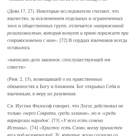
(Деян.17, 27). Некоторые исследователи считают, что
язычество, за исключением отдельных и ограниченных
эпох и общественных групп, отличается
«напряженной
религиозностью, которая волнует и прямо поражает при
соприкосновении с ним»
. [72] В сердцах язычников всегда
оставалось
«написано дело законное, спослушествующей им
совести»
(Рим. 2, 15), возвещавшей о их нравственных
обязанностях к Богу и ближним. Бог открывал Себя и
язычникам, в меру их разумения.
Св. Иустин Философ говорит, что Логос действовал не
только
«через Сократа, среди эллинов»
, но и
«среди
варварских народов'
. [73]
«У всех есть семена
Истины»
. [74]
«Христос есть Слово, коему причастен
весь род человеческий. Те, которые жили согласно со