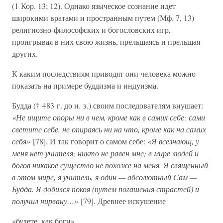
(1 Кор. 13; 12). Однако языческое сознание идет
широкими вратами и пространным путем (Мф. 7, 13)
религиозно-философских и богословских игр,
проигрывая в них свою жизнь, прельщаясь и прельщая
других.
К каким последствиям приводят они человека можно
показать на примере буддизма и индуизма.
Будда († 483 г. до н. э.) своим последователям внушает:
«Не ищите опоры ни в чем, кроме как в самих себе: сами
светите себе, не опираясь ни на что, кроме как на самих
себя»
[78]. И так говорит о самом себе:
«Я всезнающ, у
меня нет учителя; никто не равен мне; в мире людей и
богов никакое существо не похоже на меня. Я священный
в этом мире, я учитель, я один — абсолютный Сам —
Будда. Я добился покоя (путем погашения страстей) и
получил нирвану…»
[79]. Древнее искушение
«будете, как боги»