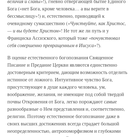
величия и славы»
!), гневно отвергающей бытие Единого
Бога («нет Бога, кроме человека… а вы верите в
бессмыслицу»!) и, естественно, приводящей к
очевидному сумасшествию (
«Чувствуйте, как Христос,
— и вы будете Христом»
! Не тот же ли путь и у
Франциска Ассизского, который тоже
«почувствовал
себя совершенно превращенным в Иисуса»
?).
В оценке естественного богопознания Священное
Писание и Предание Церкви являются единственно
достоверным критерием, дающим возможность отделить
истинное от ложного. Интуитивное чувство Бога,
присутствующее в душе каждого человека, ум,
воображение, желания, не имеющие под собой твердой
почвы Откровения от Бога, легко порождают самые
разнообразные о Нем представления и, соответственно,
религии. Поэтому естественное богопознание даже в
своих высших достижениях всегда страдает большой
неопределенностью, антропоморфизмом и глубокими