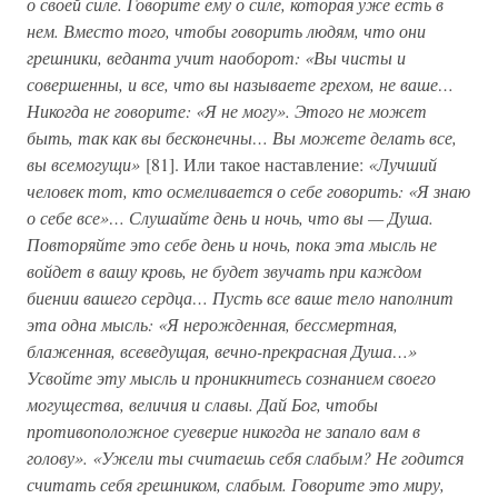
о своей силе. Говорите ему о силе, которая уже есть в
нем. Вместо того, чтобы говорить людям, что они
грешники, веданта учит наоборот: «Вы чисты и
совершенны, и все, что вы называете грехом, не ваше…
Никогда не говорите: «Я не могу». Этого не может
быть, так как вы бесконечны… Вы можете делать все,
вы всемогущи»
[81]. Или такое наставление:
«Лучший
человек тот, кто осмеливается о себе говорить: «Я знаю
о себе все»… Слушайте день и ночь, что вы — Душа.
Повторяйте это себе день и ночь, пока эта мысль не
войдет в вашу кровь, не будет звучать при каждом
биении вашего сердца… Пусть все ваше тело наполнит
эта одна мысль: «Я нерожденная, бессмертная,
блаженная, всеведущая, вечно-прекрасная Душа…»
Усвойте эту мысль и проникнитесь сознанием своего
могущества, величия и славы. Дай Бог, чтобы
противоположное суеверие никогда не запало вам в
голову». «Ужели ты считаешь себя слабым? Не годится
считать себя грешником, слабым. Говорите это миру,