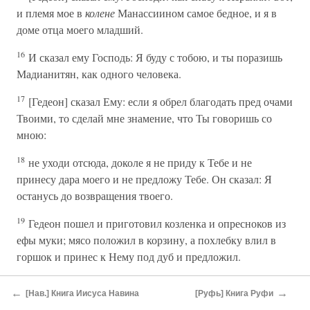
и племя мое в
колене
Манассиином самое бедное, и я в
доме отца моего младший.
16
И сказал ему Господь: Я буду с тобою, и ты поразишь
Мадианитян, как одного человека.
17
[Гедеон] сказал Ему: если я обрел благодать пред очами
Твоими, то сделай мне знамение, что Ты говоришь со
мною:
18
не уходи отсюда, доколе я не приду к Тебе и не
принесу дара моего и не предложу Тебе. Он сказал: Я
останусь до возвращения твоего.
19
Гедеон пошел и приготовил козленка и опресноков из
ефы муки; мясо положил в корзину, а похлебку влил в
горшок и принес к Нему под дуб и предложил.
20
И сказал ему Ангел Божий: возьми мясо и опресноки,
←
→
[Нав.] Книга Иисуса Навина
[Руфь] Книга Руфи
и положи на сей камень, и вылей похлебку. Он так и