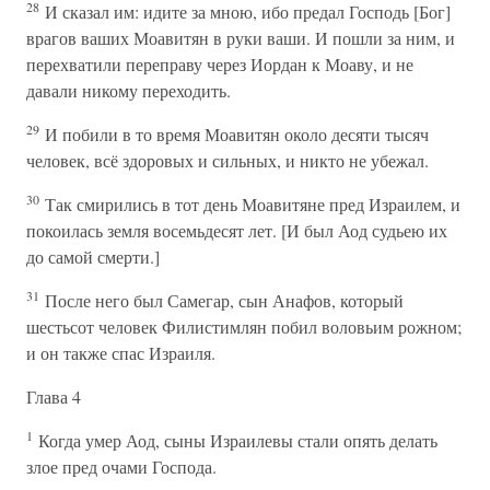
28
И сказал им: идите за мною, ибо предал Господь [Бог]
врагов ваших Моавитян в руки ваши. И пошли за ним, и
перехватили переправу через Иордан к Моаву, и не
давали никому переходить.
29
И побили в то время Моавитян около десяти тысяч
человек, всё здоровых и сильных, и никто не убежал.
30
Так смирились в тот день Моавитяне пред Израилем, и
покоилась земля восемьдесят лет. [И был Аод судьею их
до самой смерти.]
31
После него был Самегар, сын Анафов, который
шестьсот человек Филистимлян побил воловьим рожном;
и он также спас Израиля.
Глава 4
1
Когда умер Аод, сыны Израилевы стали опять делать
злое пред очами Господа.