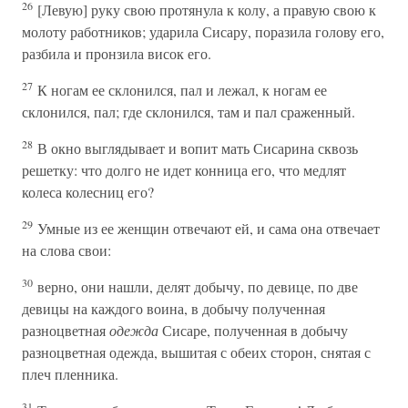
26
[Левую] руку свою протянула к колу, а правую свою к
молоту работников; ударила Сисару, поразила голову его,
разбила и пронзила висок его.
27
К ногам ее склонился, пал и лежал, к ногам ее
склонился, пал; где склонился, там и пал сраженный.
28
В окно выглядывает и вопит мать Сисарина сквозь
решетку: что долго не идет конница его, что медлят
колеса колесниц его?
29
Умные из ее женщин отвечают ей, и сама она отвечает
на слова свои:
30
верно, они нашли, делят добычу, по девице, по две
девицы на каждого воина, в добычу полученная
разноцветная
одежда
Сисаре, полученная в добычу
разноцветная одежда, вышитая с обеих сторон, снятая с
плеч пленника.
31