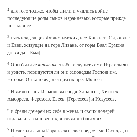
2
для того только, чтобы знали и учились войне
последующие роды сынов Израилевых, которые прежде
не знали ее:
3
пять владельцев Филистимских, все Хананеи, Сидоняне
и Евеи, живущие на горе Ливане, от горы Ваал-Ермона
до входа в Емаф.
4
Они были
оставлены
, чтобы искушать ими Израильтян
и узнать, повинуются ли они заповедям Господним,
которые Он заповедал отцам их чрез Моисея.
5
И жили сыны Израилевы среди Хананеев, Хеттеев,
Аморреев, Ферезеев, Евеев, [Гергесеев] и Иевусеев,
6
и брали дочерей их себе в жены, и своих дочерей
отдавали за сыновей их, и служили богам их.
7
И сделали сыны Израилевы злое пред очами Господа, и