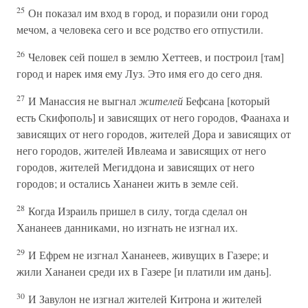
25
Он показал им вход в город, и поразили они город
мечом, а человека сего и все родство его отпустили.
26
Человек сей пошел в землю Хеттеев, и построил [там]
город и нарек имя ему Луз. Это имя его до сего дня.
27
И Манассия не выгнал
жителей
Бефсана [который
есть Скифополь] и зависящих от него городов, Фаанаха и
зависящих от него городов, жителей Дора и зависящих от
него городов, жителей Ивлеама и зависящих от него
городов, жителей Мегиддона и зависящих от него
городов; и остались Хананеи жить в земле сей.
28
Когда Израиль пришел в силу, тогда сделал он
Хананеев данниками, но изгнать не изгнал их.
29
И Ефрем не изгнал Хананеев, живущих в Газере; и
жили Хананеи среди их в Газере [и платили им дань].
30
И Завулон не изгнал жителей Китрона и жителей