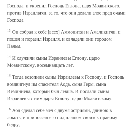
Господа, и укрепил Господь Еглона, царя Моавитского,
против Израильтян, за то, что они делали злое пред очами
Господа.
13
Он собрал к себе [всех] Аммонитян и Амаликитян, и
пошел и поразил Израиля, и овладели они городом
Пальм.
14
И служили сыны Израилевы Еглону, царю
Моавитскому, восемнадцать лет.
15
Тогда возопили сыны Израилевы к Господу, и Господь
воздвигнул им спасителя Аода, сына Геры, сына
Иеминиева, который был левша. И послали сыны
Израилевы с ним дары Еглону, царю Моавитскому.
16
Аод сделал себе меч с двумя остриями, длиною в
локоть, и припоясал его под плащом своим к правому
бедру,