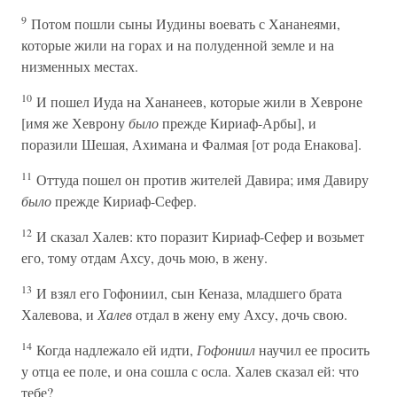
9
Потом пошли сыны Иудины воевать с Хананеями,
которые жили на горах и на полуденной земле и на
низменных местах.
10
И пошел Иуда на Хананеев, которые жили в Хевроне
[имя же Хеврону
было
прежде Кириаф-Арбы], и
поразили Шешая, Ахимана и Фалмая [от рода Енакова].
11
Оттуда пошел он против жителей Давира; имя Давиру
было
прежде Кириаф-Сефер.
12
И сказал Халев: кто поразит Кириаф-Сефер и возьмет
его, тому отдам Ахсу, дочь мою, в жену.
13
И взял его Гофониил, сын Кеназа, младшего брата
Халевова, и
Халев
отдал в жену ему Ахсу, дочь свою.
14
Когда надлежало ей идти,
Гофониил
научил ее просить
у отца ее поле, и она сошла с осла. Халев сказал ей: что
тебе?