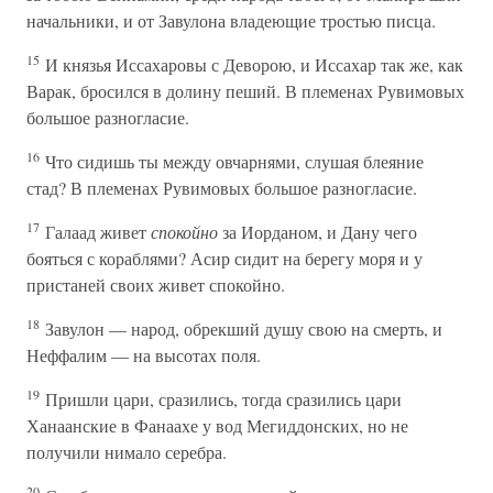
начальники, и от Завулона владеющие тростью писца.
15
И князья Иссахаровы с Деворою, и Иссахар так же, как
Варак, бросился в долину пеший. В племенах Рувимовых
большое разногласие.
16
Что сидишь ты между овчарнями, слушая блеяние
стад? В племенах Рувимовых большое разногласие.
17
Галаад живет
спокойно
за Иорданом, и Дану чего
бояться с кораблями? Асир сидит на берегу моря и у
пристаней своих живет спокойно.
18
Завулон — народ, обрекший душу свою на смерть, и
Неффалим — на высотах поля.
19
Пришли цари, сразились, тогда сразились цари
Ханаанские в Фанаахе у вод Мегиддонских, но не
получили нимало серебра.
20