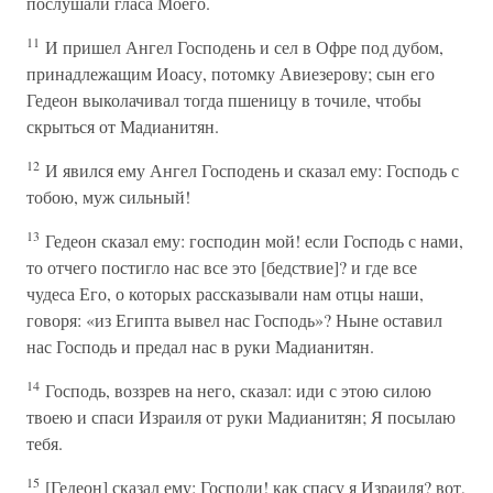
послушали гласа Моего.
11
И пришел Ангел Господень и сел в Офре под дубом,
принадлежащим Иоасу, потомку Авиезерову; сын его
Гедеон выколачивал тогда пшеницу в точиле, чтобы
скрыться от Мадианитян.
12
И явился ему Ангел Господень и сказал ему: Господь с
тобою, муж сильный!
13
Гедеон сказал ему: господин мой! если Господь с нами,
то отчего постигло нас все это [бедствие]? и где все
чудеса Его, о которых рассказывали нам отцы наши,
говоря: «из Египта вывел нас Господь»? Ныне оставил
нас Господь и предал нас в руки Мадианитян.
14
Господь, воззрев на него, сказал: иди с этою силою
твоею и спаси Израиля от руки Мадианитян; Я посылаю
тебя.
15
[Гедеон] сказал ему: Господи! как спасу я Израиля? вот,