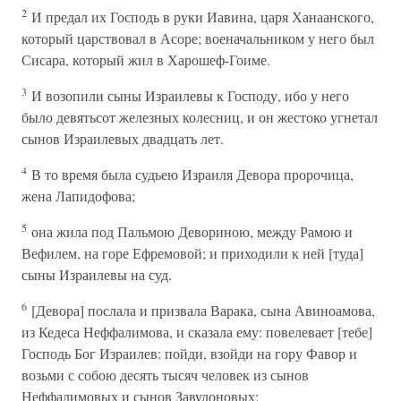
2
И предал их Господь в руки Иавина, царя Ханаанского,
который царствовал в Асоре; военачальником у него был
Сисара, который жил в Харошеф-Гоиме.
3
И возопили сыны Израилевы к Господу, ибо у него
было девятьсот железных колесниц, и он жестоко угнетал
сынов Израилевых двадцать лет.
4
В то время была судьею Израиля Девора пророчица,
жена Лапидофова;
5
она жила под Пальмою Девориною, между Рамою и
Вефилем, на горе Ефремовой; и приходили к ней [туда]
сыны Израилевы на суд.
6
[Девора] послала и призвала Варака, сына Авиноамова,
из Кедеса Неффалимова, и сказала ему: повелевает [тебе]
Господь Бог Израилев: пойди, взойди на гору Фавор и
возьми с собою десять тысяч человек из сынов
Неффалимовых и сынов Завулоновых;