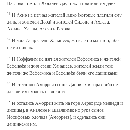
Наглола, и жили Хананеи среди их и платили им дань.
31
И Асир не изгнал жителей Акко [которые платили ему
дань, и жителей Дора] и жителей Сидона и Ахлава,
Ахзива, Хелвы, Афека и Рехова.
32
И жил Асир среди Хананеев, жителей земли той, ибо
не изгнал их.
33
И Неффалим не изгнал жителей Вефсамиса и жителей
Бефанафа и жил среди Хананеев, жителей земли той;
жители же Вефсамиса и Бефанафа были его данниками.
34
И стеснили Аморреи сынов Дановых в горах, ибо не
давали им сходить на долину.
35
И остались Аморреи жить на горе Херес [где медведи и
лисицы], в Аиалоне и Шаалвиме; но рука сынов
Иосифовых одолела [Аморреев], и сделались они
данниками им.