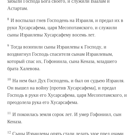
забыли Господа Бога своего, и служили Ваалам и
Астартам.
8
И воспылал гнев Господень на Израиля, и предал их в
руки Хусарсафема, царя Месопотамского, и служили
сыны Израилевы Хусарсафему восемь лет.
9
Тогда возопили сыны Израилевы к Господу, и
воздвигнул Господь спасителя сынам Израилевым,
который спас их, Гофониила, сына Кеназа, младшего
брата Халевова.
10
На нем был Дух Господень, и был он судьею Израиля.
Он вышел на войну [против Хусарсафема], и предал
Господь в руки его Хусарсафема, царя Месопотамского, и
преодолела рука его Хусарсафема.
11
И покоилась земля сорок лет. И умер Гофониил, сын
Кеназа.
12
Сыны Израилевы опять стали делать злое пред очами