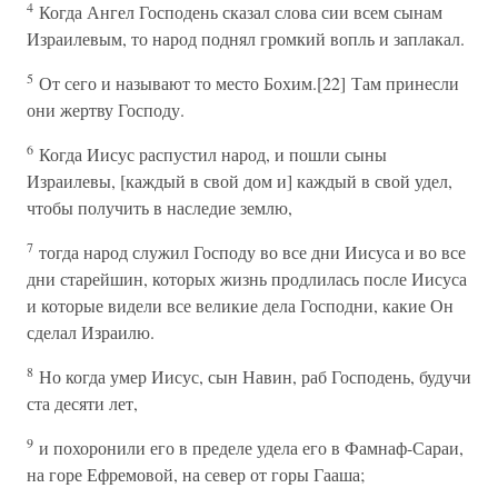
4
Когда Ангел Господень сказал слова сии всем сынам
Израилевым, то народ поднял громкий вопль и заплакал.
5
От сего и называют то место Бохим.[22] Там принесли
они жертву Господу.
6
Когда Иисус распустил народ, и пошли сыны
Израилевы, [каждый в свой дом и] каждый в свой удел,
чтобы получить в наследие землю,
7
тогда народ служил Господу во все дни Иисуса и во все
дни старейшин, которых жизнь продлилась после Иисуса
и которые видели все великие дела Господни, какие Он
сделал Израилю.
8
Но когда умер Иисус, сын Навин, раб Господень, будучи
ста десяти лет,
9
и похоронили его в пределе удела его в Фамнаф-Сараи,
на горе Ефремовой, на север от горы Гааша;