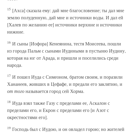
15
[Ахса] сказала ему: дай мне благословение; ты дал мне
землю полуденную, дай мне и источники воды. И дал ей
[Халев по желанию ее] источники верхние и источники
нижние.
16
И сыны [Иофора] Кенеянина, тестя Моисеева, пошли
из города Пальм с сынами Иудиными в пустыню Иудину,
которая на юг от Арада, и пришли и поселились среди
народа.
17
И пошел Иуда с Симеоном, братом своим, и поразили
Хананеев, живших в Цефафе, и предали его заклятию, и
от того
называется город сей Хорма.
18
Иуда взял также Газу с пределами ее, Аскалон с
пределами его, и Екрон с пределами его [и Азот с
окрестностями его].
19
Господь был с Иудою, и он овладел горою; но жителей