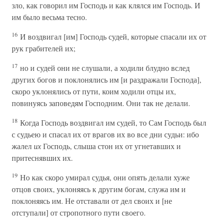
зло, как говорил им Господь и как клялся им Господь. И
им было весьма тесно.
16
И воздвигал [им] Господь судей, которые спасали их от
рук грабителей их;
17
но и судей они не слушали, а ходили блудно вслед
других богов и поклонялись им [и раздражали Господа],
скоро уклонялись от пути, коим ходили отцы их,
повинуясь заповедям Господним. Они так не делали.
18
Когда Господь воздвигал им судей, то Сам Господь был
с судьею и спасал их от врагов их во все дни судьи: ибо
жалел
их
Господь, слыша стон их от угнетавших и
притеснявших их.
19
Но как скоро умирал судья, они опять делали хуже
отцов своих, уклоняясь к другим богам, служа им и
поклоняясь им. Не отставали от дел своих и [не
отступали] от стропотного пути своего.