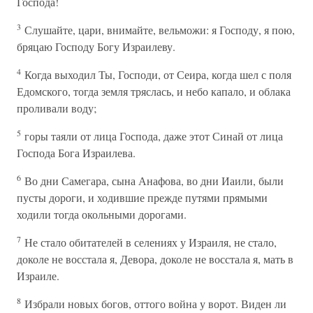
Господа!
3
Слушайте, цари, внимайте, вельможи: я Господу, я пою,
бряцаю Господу Богу Израилеву.
4
Когда выходил Ты, Господи, от Сеира, когда шел с поля
Едомского, тогда земля тряслась, и небо капало, и облака
проливали воду;
5
горы таяли от лица Господа, даже этот Синай от лица
Господа Бога Израилева.
6
Во дни Самегара, сына Анафова, во дни Иаили, были
пусты дороги, и ходившие прежде путями прямыми
ходили тогда окольными дорогами.
7
Не стало обитателей в селениях у Израиля, не стало,
доколе не восстала я, Девора, доколе не восстала я, мать в
Израиле.
8
Избрали новых богов, оттого война у ворот. Виден ли