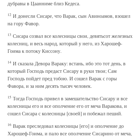
дубравы в Цаанниме близ Кедеса.
12
И донесли Сисаре, что Варак, сын Авиноамов, взошел
на гору Фавор.
13
Сисара созвал все колесницы свои, девятьсот железных
колесниц, и весь народ, который у него, из Харошеф-
Гоима к потоку Киссону.
14
И сказала Девора Вараку: встань, ибо это тот день, в
который Господь предаст Сисару в руки твои; Сам
Господь пойдет пред тобою. И сошел Варак с горы
Фавора, и за ним десять тысяч человек.
15
Тогда Господь привел в замешательство Сисару и все
колесницы его и все ополчение его от меча Варакова, и
сошел Сисара с колесницы [своей] и побежал пеший.
16
Варак преследовал колесницы [его] и ополчение до
Харошеф-Гоима, и пало все ополчение Сисарино от меча,