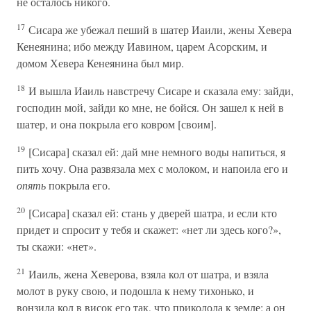
не осталось никого.
17
Сисара же убежал пеший в шатер Иаили, жены Хевера
Кенеянина; ибо между Иавином, царем Асорским, и
домом Хевера Кенеянина был мир.
18
И вышла Иаиль навстречу Сисаре и сказала ему: зайди,
господин мой, зайди ко мне, не бойся. Он зашел к ней в
шатер, и она покрыла его ковром [своим].
19
[Сисара] сказал ей: дай мне немного воды напиться, я
пить хочу. Она развязала мех с молоком, и напоила его и
опять
покрыла его.
20
[Сисара] сказал ей: стань у дверей шатра, и если кто
придет и спросит у тебя и скажет: «нет ли здесь кого?»,
ты скажи: «нет».
21
Иаиль, жена Хеверова, взяла кол от шатра, и взяла
молот в руку свою, и подошла к нему тихонько, и
вонзила кол в висок его так, что приколола к земле; а он