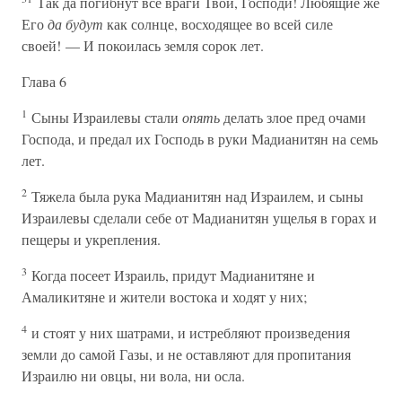
Так да погибнут все враги Твои, Господи! Любящие же
Его
да будут
как солнце, восходящее во всей силе
своей! — И покоилась земля сорок лет.
Глава 6
1
Сыны Израилевы стали
опять
делать злое пред очами
Господа, и предал их Господь в руки Мадианитян на семь
лет.
2
Тяжела была рука Мадианитян над Израилем, и сыны
Израилевы сделали себе от Мадианитян ущелья в горах и
пещеры и укрепления.
3
Когда посеет Израиль, придут Мадианитяне и
Амаликитяне и жители востока и ходят у них;
4
и стоят у них шатрами, и истребляют произведения
земли до самой Газы, и не оставляют для пропитания
Израилю ни овцы, ни вола, ни осла.