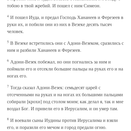
тобою в твой жребий. И пошел с ним Симеон.
4
И пошел Иуда, и предал Господь Хананеев и Ферезеев в
руки их, и побили они из них в Везеке десять тысяч
человек.
5
В Везеке встретились они с Адони-Везеком, сразились с
ним и разбили Хананеев и Ферезеев.
6
Адони-Везек побежал, но они погнались за ним и
поймали его и отсекли большие пальцы на руках его и на
ногах его.
7
Тогда сказал Адони-Везек: семьдесят царей с
отсеченными на руках и на ногах их большими пальцами
собирали [крохи] под столом моим; как делал я, так и мне
воздал Бог. И привели его в Иерусалим, и он умер там.
8
И воевали сыны Иудины против Иерусалима и взяли
его, и поразили его мечом и город предали огню.