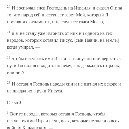
20
И воспылал гнев Господень на Израиля, и сказал Он: за
то, что народ сей преступает завет Мой, который Я
поставил с отцами их, и не слушает гласа Моего,
21
и Я не стану уже изгонять от них ни одного из тех
народов, которых оставил Иисус, [сын Навин, на земле,]
когда умирал, —
22
чтобы искушать ими Израиля: станут ли они держаться
пути Господня и ходить по нему, как держались отцы их,
или нет?
23
И оставил Господь народы сии и не изгнал их вскоре и
не предал их в руки Иисуса.
Глава 3
1
Вот те народы, которых оставил Господь, чтобы
искушать ими Израильтян, всех, которые не знали о всех
войнах Ханаанских, —