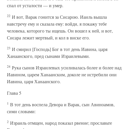
спал от усталости — и умер.
22
И вот, Варак гонится за Сисарою. Иаиль вышла
навстречу ему и сказала ему: войди, я покажу тебе
человека, которого ты ищешь. Он вошел к ней, и вот,
Сисара лежит мертвый, и кол в виске его.
23
И смирил [Господь] Бог в тот день Иавина, царя
Ханаанского, пред сынами Израилевыми.
24
Рука сынов Израилевых усиливалась более и более над
Иавином, царем Ханаанским, доколе не истребили они
Иавина, царя Ханаанского.
Глава 5
1
В тот день воспела Девора и Варак, сын Авиноамов,
сими словами:
2
Израиль отмщен, народ показал рвение; прославьте