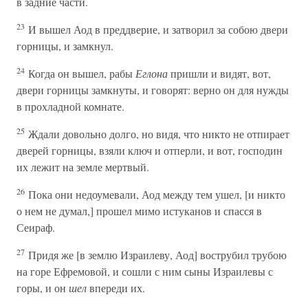
в задние части.
23
И вышел Аод в преддверие, и затворил за собою двери
горницы, и замкнул.
24
Когда он вышел, рабы
Еглона
пришли и видят, вот,
двери горницы замкнуты, и говорят: верно он для нужды
в прохладной комнате.
25
Ждали довольно долго, но видя, что никто не отпирает
дверей горницы, взяли ключ и отперли, и вот, господин
их лежит на земле мертвый.
26
Пока они недоумевали, Аод между тем ушел, [и никто
о нем не думал,] прошел мимо истуканов и спасся в
Сеираф.
27
Придя же [в землю Израилеву, Аод] вострубил трубою
на горе Ефремовой, и сошли с ним сыны Израилевы с
горы, и он
шел
впереди их.