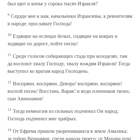
был щит и копье у сорока тысяч Израиля?
9
Сердце мое к вам, начальники Израилевы, к ревнителям
в народе; прославьте Господа!
10
Ездящие на ослицах белых, сидящие на коврах и
ходящие по дороге, пойте песнь!
11
Среди голосов собирающих стада при колодезях, там
да воспоют хвалу Господу, хвалу вождям Израиля! Тогда
выступил ко вратам народ Господень.
12
Воспряни, воспряни, Девора! воспряни, воспряни!
воспой песнь! Восстань, Варак! и веди пленников твоих,
сын Авиноамов!
13
Тогда немногим из сильных подчинил Он народ;
Господь подчинил мне храбрых.
14
От Ефрема пришли укоренившиеся в земле Амалика;
за тобою Вениамин, среди народа твоего; от Махира шли