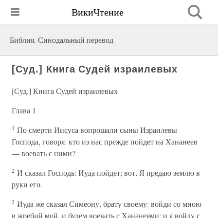
ВикиЧтение
Библия. Синодальный перевод
[Суд.] Книга Судей израилевых
[Суд.] Книга Судей израилевых
Глава 1
1
По смерти Иисуса вопрошали сыны Израилевы
Господа, говоря: кто из нас прежде пойдет на Хананеев
— воевать с ними?
2
И сказал Господь: Иуда пойдет; вот, Я предаю землю в
руки его.
3
Иуда же сказал Симеону, брату своему: войди со мною
в жребий мой, и будем воевать с Хананеями; и я войду с