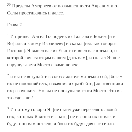
36
Пределы Аморреев от возвышенности Акравим и от
Селы простирались и далее.
Глава 2
1
И пришел Ангел Господень из Галгала в Бохим [и в
Вефиль и к дому Израилеву] и сказал [им: так говорит
Господь]: Я вывел вас из Египта и ввел вас в землю, о
которой клялся отцам вашим [дать вам], и сказал Я: «не
нарушу завета Моего с вами вовек;
2
и вы не вступайте в союз с жителями земли сей; [богам
их не поклоняйтесь, изваяния их разбейте,] жертвенники
их разрушьте». Но вы не послушали гласа Моего. Что вы
это сделали?
3
И потому говорю Я: [не стану уже переселять людей
сих, которых Я хотел изгнать,] не изгоню их от вас, и
будут они вам петлею, и боги их будут для вас сетью.