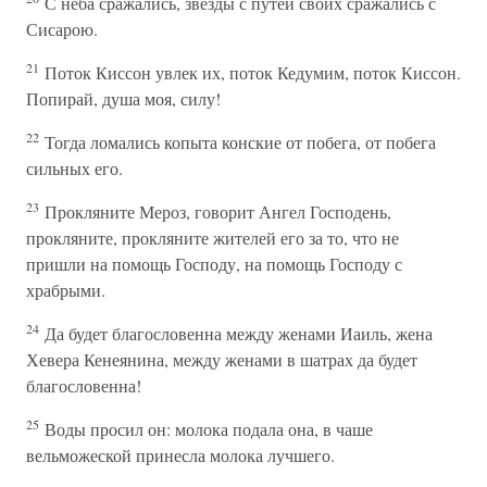
С неба сражались, звезды с путей своих сражались с
Сисарою.
21
Поток Киссон увлек их, поток Кедумим, поток Киссон.
Попирай, душа моя, силу!
22
Тогда ломались копыта конские от побега, от побега
сильных его.
23
Прокляните Мероз, говорит Ангел Господень,
прокляните, прокляните жителей его за то, что не
пришли на помощь Господу, на помощь Господу с
храбрыми.
24
Да будет благословенна между женами Иаиль, жена
Хевера Кенеянина, между женами в шатрах да будет
благословенна!
25
Воды просил он: молока подала она, в чаше
вельможеской принесла молока лучшего.