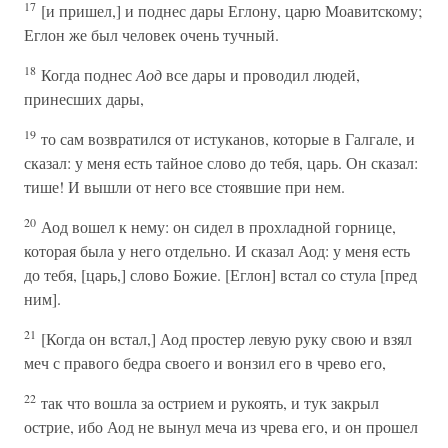
17
[и пришел,] и поднес дары Еглону, царю Моавитскому;
Еглон же был человек очень тучный.
18
Когда поднес
Аод
все дары и проводил людей,
принесших дары,
19
то сам возвратился от истуканов, которые в Галгале, и
сказал: у меня есть тайное слово до тебя, царь. Он сказал:
тише! И вышли от него все стоявшие при нем.
20
Аод вошел к нему: он сидел в прохладной горнице,
которая была у него отдельно. И сказал Аод: у меня есть
до тебя, [царь,] слово Божие. [Еглон] встал со стула [пред
ним].
21
[Когда он встал,] Аод простер левую руку свою и взял
меч с правого бедра своего и вонзил его в чрево его,
22
так что вошла за острием и рукоять, и тук закрыл
острие, ибо Аод не вынул меча из чрева его, и он прошел