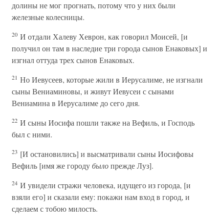
долины не мог прогнать, потому что у них были
железные колесницы.
20
И отдали Халеву Хеврон, как говорил Моисей, [и
получил он там в наследие три города сынов Енаковых] и
изгнал оттуда трех сынов Енаковых.
21
Но Иевусеев, которые жили в Иерусалиме, не изгнали
сыны Вениаминовы, и живут Иевусеи с сынами
Вениамина в Иерусалиме до сего дня.
22
И сыны Иосифа пошли также на Вефиль, и Господь
был с ними.
23
[И остановились] и высматривали сыны Иосифовы
Вефиль [имя же городу
было
прежде Луз].
24
И увидели стражи человека, идущего из города, [и
взяли его] и сказали ему: покажи нам вход в город, и
сделаем с тобою милость.