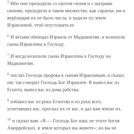
5
Ибо они приходили со скотом своим и с шатрами
своими, приходили в таком множестве, как саранча; им и
верблюдам их не было числа, и ходили по земле
Израилевой, чтоб опустошать ее.
6
И весьма обнищал Израиль от Мадианитян, и возопили
сыны Израилевы к Господу.
7
И когда возопили сыны Израилевы к Господу на
Мадианитян,
8
послал Господь пророка к сынам Израилевым, и сказал
им: так говорит Господь Бог Израилев: Я вывел вас из
Египта, вывел вас из дома рабства;
9
избавил вас из руки Египтян и из руки всех,
угнетавших вас, прогнал их от вас, и дал вам землю их,
10
и сказал вам: «Я — Господь Бог ваш; не чтите богов
Аморрейских, в земле которых вы живете»; но вы не