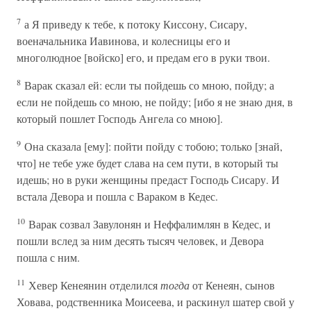
7
а Я приведу к тебе, к потоку Киссону, Сисару,
военачальника Иавинова, и колесницы его и
многолюдное [войско] его, и предам его в руки твои.
8
Варак сказал ей: если ты пойдешь со мною, пойду; а
если не пойдешь со мною, не пойду; [ибо я не знаю дня, в
который пошлет Господь Ангела со мною].
9
Она сказала [ему]: пойти пойду с тобою; только [знай,
что] не тебе уже будет слава на сем пути, в который ты
идешь; но в руки женщины предаст Господь Сисару. И
встала Девора и пошла с Вараком в Кедес.
10
Варак созвал Завулонян и Неффалимлян в Кедес, и
пошли вслед за ним десять тысяч человек, и Девора
пошла с ним.
11
Хевер Кенеянин отделился
тогда
от Кенеян, сынов
Ховава, родственника Моисеева, и раскинул шатер свой у