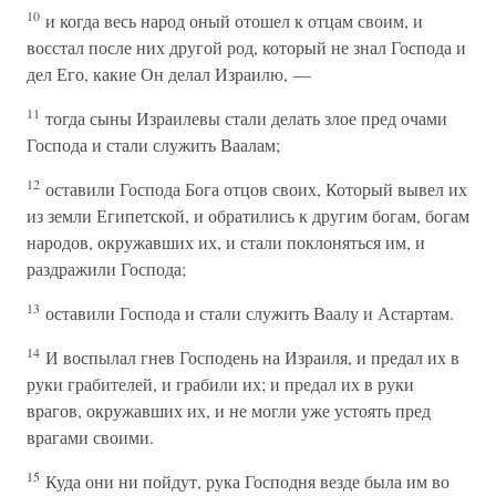
10
и когда весь народ оный отошел к отцам своим, и
восстал после них другой род, который не знал Господа и
дел Его, какие Он делал Израилю, —
11
тогда сыны Израилевы стали делать злое пред очами
Господа и стали служить Ваалам;
12
оставили Господа Бога отцов своих, Который вывел их
из земли Египетской, и обратились к другим богам, богам
народов, окружавших их, и стали поклоняться им, и
раздражили Господа;
13
оставили Господа и стали служить Ваалу и Астартам.
14
И воспылал гнев Господень на Израиля, и предал их в
руки грабителей, и грабили их; и предал их в руки
врагов, окружавших их, и не могли уже устоять пред
врагами своими.
15
Куда они ни пойдут, рука Господня везде была им во