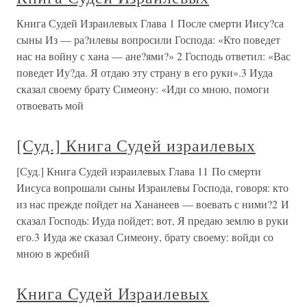
Книга Судей Израилевых Глава 1 После смерти Иису?са
сыны Из — ра?илевы вопросили Господа: «Кто поведет
нас на войну с хана — ане?ями?» 2 Господь ответил: «Вас
поведет Иу?да. Я отдаю эту страну в его руки».3 Иуда
сказал своему брату Симеону: «Иди со мною, помоги
отвоевать мой
[Суд.] Книга Судей израилевых
[Суд.] Книга Судей израилевых Глава 11 По смерти
Иисуса вопрошали сыны Израилевы Господа, говоря: кто
из нас прежде пойдет на Хананеев — воевать с ними?2 И
сказал Господь: Иуда пойдет; вот, Я предаю землю в руки
его.3 Иуда же сказал Симеону, брату своему: войди со
мною в жребий
Книга Судей Израилевых