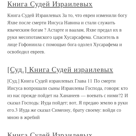
Книга Судей Израилевых
Книга Судей Израилевых За то, что евреи изменили богу
Яхве после смерти Иисуса Навина и стали служить
языческим богам ? Астарте и ваалам, Яхве предал их в
руки месопотамского царя Хусарсафема. Спаситель в
лице Гофониила с помощью бога одолел Хусарафема и
освободил евреев.
[Суд.] Книга Судей израилевых
[Суд.] Книга Судей израилевых Глава 11 По смерти
Иисуса вопрошали сыны Израилевы Господа, говоря: кто
из нас прежде пойдет на Хананеев — воевать с ними?2 И
сказал Господь: Иуда пойдет; вот, Я предаю землю в руки
его.3 Иуда же сказал Симеону, брату своему: войди со
мною в жребий
Книга Судей Израилевых