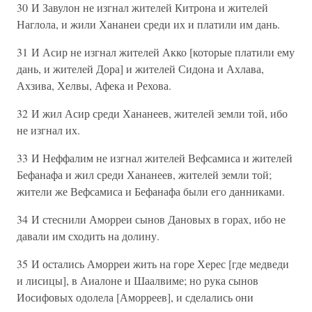
30 И Завулон не изгнал жителей Китрона и жителей
Наглола, и жили Хананеи среди их и платили им дань.
31 И Асир не изгнал жителей Акко [которые платили ему
дань, и жителей Дора] и жителей Сидона и Ахлава,
Ахзива, Хелвы, Афека и Рехова.
32 И жил Асир среди Хананеев, жителей земли той, ибо
не изгнал их.
33 И Неффалим не изгнал жителей Вефсамиса и жителей
Бефанафа и жил среди Хананеев, жителей земли той;
жители же Вефсамиса и Бефанафа были его данниками.
34 И стеснили Аморреи сынов Дановых в горах, ибо не
давали им сходить на долину.
35 И остались Аморреи жить на горе Херес [где медведи
и лисицы], в Аиалоне и Шаалвиме; но рука сынов
Иосифовых одолела [Аморреев], и сделались они