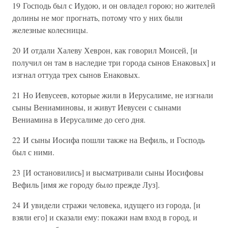
19 Господь был с Иудою, и он овладел горою; но жителей
долины не мог прогнать, потому что у них были
железные колесницы.
20 И отдали Халеву Хеврон, как говорил Моисей, [и
получил он там в наследие три города сынов Енаковых] и
изгнал оттуда трех сынов Енаковых.
21 Но Иевусеев, которые жили в Иерусалиме, не изгнали
сыны Вениаминовы, и живут Иевусеи с сынами
Вениамина в Иерусалиме до сего дня.
22 И сыны Иосифа пошли также на Вефиль, и Господь
был с ними.
23 [И остановились] и высматривали сыны Иосифовы
Вефиль [имя же городу
было
прежде Луз].
24 И увидели стражи человека, идущего из города, [и
взяли его] и сказали ему: покажи нам вход в город, и