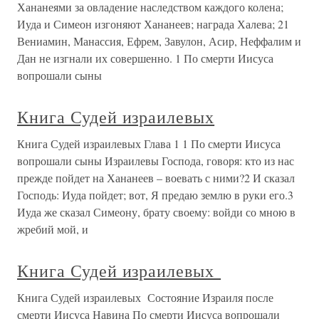
Хананеями за овладение наследством каждого колена;
Иуда и Симеон изгоняют Хананеев; награда Халева; 21
Вениамин, Манассия, Ефрем, Завулон, Асир, Неффалим и
Дан не изгнали их совершенно. 1 По смерти Иисуса
вопрошали сыны
Книга Судей израилевых
Книга Судей израилевых Глава 1 1 По смерти Иисуса
вопрошали сыны Израилевы Господа, говоря: кто из нас
прежде пойдет на Хананеев – воевать с ними?2 И сказал
Господь: Иуда пойдет; вот, Я предаю землю в руки его.3
Иуда же сказал Симеону, брату своему: войди со мною в
жребий мой, и
Книга Судей израилевых
Книга Судей израилевых Состояние Израиля после
смерти Иисуса Навина По смерти Иисуса вопрошали