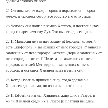
сделаем с тобою милость.
25 Он показал им вход в город, и поразили они город
мечом, а человека сего и все родство его отпустили.
26 Человек сей пошел в землю Хеттеев, и построил [там]
город и нарек имя ему Луз. Это имя его до сего дня.
27 И Манассия не выгнал
жителей
Бефсана [который
есть Скифополь] и зависящих от него городов, Фаанаха и
зависящих от него городов, жителей Дора и зависящих от
него городов, жителей Ивлеама и зависящих от него
городов, жителей Мегиддона и зависящих от него
городов; и остались Хананеи жить в земле сей.
28 Когда Израиль пришел в силу, тогда сделал он
Хананеев данниками, но изгнать не изгнал их.
29 И Ефрем не изгнал Хананеев, живущих в Газере; и
жили Хананеи среди их в Газере [и платили им дань].