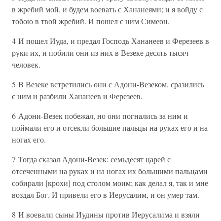
в жребий мой, и будем воевать с Хананеями; и я войду с
тобою в твой жребий. И пошел с ним Симеон.
4 И пошел Иуда, и предал Господь Хананеев и Ферезеев в
руки их, и побили они из них в Везеке десять тысяч
человек.
5 В Везеке встретились они с Адони-Везеком, сразились
с ним и разбили Хананеев и Ферезеев.
6 Адони-Везек побежал, но они погнались за ним и
поймали его и отсекли большие пальцы на руках его и на
ногах его.
7 Тогда сказал Адони-Везек: семьдесят царей с
отсеченными на руках и на ногах их большими пальцами
собирали [крохи] под столом моим; как делал я, так и мне
воздал Бог. И привели его в Иерусалим, и он умер там.
8 И воевали сыны Иудины против Иерусалима и взяли