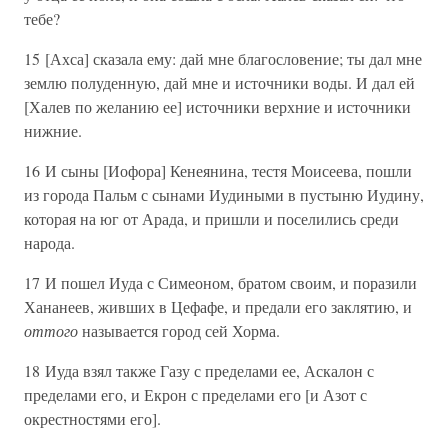
тебе?
15 [Ахса] сказала ему: дай мне благословение; ты дал мне
землю полуденную, дай мне и источники воды. И дал ей
[Халев по желанию ее] источники верхние и источники
нижние.
16 И сыны [Иофора] Кенеянина, тестя Моисеева, пошли
из города Пальм с сынами Иудиными в пустыню Иудину,
которая на юг от Арада, и пришли и поселились среди
народа.
17 И пошел Иуда с Симеоном, братом своим, и поразили
Хананеев, живших в Цефафе, и предали его заклятию, и
оттого
называется город сей Хорма.
18 Иуда взял также Газу с пределами ее, Аскалон с
пределами его, и Екрон с пределами его [и Азот с
окрестностями его].