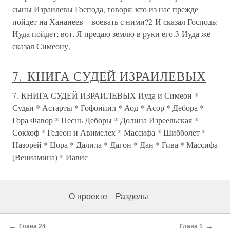
сыны Израилевы Господа, говоря: кто из нас прежде
пойдет на Хананеев – воевать с ними?2 И сказал Господь:
Иуда пойдет; вот, Я предаю землю в руки его.3 Иуда же
сказал Симеону,
7. КНИГА СУДЕЙ ИЗРАИЛЕВЫХ
7. КНИГА СУДЕЙ ИЗРАИЛЕВЫХ Иуда и Симеон *
Судьи * Астарты * Гофониил * Аод * Асор * Дебора *
Гора Фавор * Песнь Деборы * Долина Изреельская *
Сокхоф * Гедеон и Авимелех * Массифа * Шибболет *
Назорей * Цора * Далила * Дагон * Дан * Гива * Массифа
(Вениамина) * Иавис
О проекте
Разделы
←
→
Глава 24
Глава 1