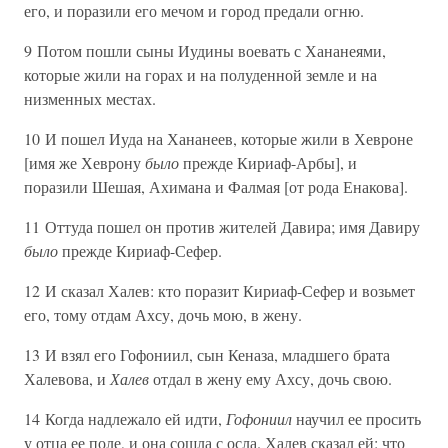
его, и поразили его мечом и город предали огню.
9 Потом пошли сыны Иудины воевать с Хананеями,
которые жили на горах и на полуденной земле и на
низменных местах.
10 И пошел Иуда на Хананеев, которые жили в Хевроне
[имя же Хеврону
было
прежде Кириаф-Арбы], и
поразили Шешая, Ахимана и Фалмая [от рода Енакова].
11 Оттуда пошел он против жителей Давира; имя Давиру
было
прежде Кириаф-Сефер.
12 И сказал Халев: кто поразит Кириаф-Сефер и возьмет
его, тому отдам Ахсу, дочь мою, в жену.
13 И взял его Гофониил, сын Кеназа, младшего брата
Халевова, и
Халев
отдал в жену ему Ахсу, дочь свою.
14 Когда надлежало ей идти,
Гофониил
научил ее просить
у отца ее поле, и она сошла с осла. Халев сказал ей: что