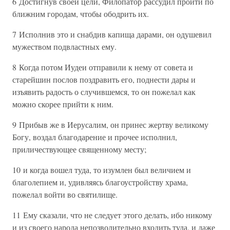
6 Достигнув своей цели, Филопатор рассудил пройти по
ближним городам, чтобы ободрить их.
7 Исполнив это и снабдив капища дарами, он одушевил
мужеством подвластных ему.
8 Когда потом Иудеи отправили к нему от совета и
старейшин послов поздравить его, поднести дары и
изъявить радость о случившемся, то он пожелал как
можно скорее прийти к ним.
9 Прибыв же в Иерусалим, он принес жертву великому
Богу, воздал благодарение и прочее исполнил,
приличествующее священному месту;
10 и когда вошел туда, то изумлен был величием и
благолепием и, удивляясь благоустройству храма,
пожелал войти во святилище.
11 Ему сказали, что не следует этого делать, ибо никому
и из своего народа непозволительно входить туда, и даже