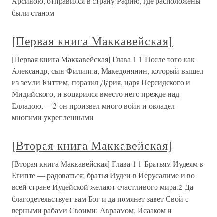
Арсиною, отправился в страну Рафию, где расположены
были станом
[Первая книга Маккавейская]
[Первая книга Маккавейская] Глава 1 1 После того как
Александр, сын Филиппа, Македонянин, который вышел
из земли Киттим, поразил Дария, царя Персидского и
Мидийского, и воцарился вместо него прежде над
Елладою, —2 он произвел много войн и овладел
многими укрепленными
[Вторая книга Маккавейская]
[Вторая книга Маккавейская] Глава 1 1 Братьям Иудеям в
Египте — радоваться; братья Иудеи в Иерусалиме и во
всей стране Иудейской желают счастливого мира.2 Да
благодетельствует вам Бог и да помянет завет Свой с
верными рабами Своими: Авраамом, Исааком и