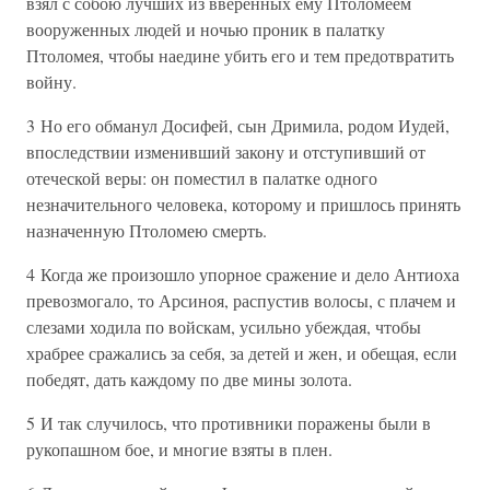
взял с собою лучших из вверенных ему Птоломеем
вооруженных людей и ночью проник в палатку
Птоломея, чтобы наедине убить его и тем предотвратить
войну.
3 Но его обманул Досифей, сын Дримила, родом Иудей,
впоследствии изменивший закону и отступивший от
отеческой веры: он поместил в палатке одного
незначительного человека, которому и пришлось принять
назначенную Птоломею смерть.
4 Когда же произошло упорное сражение и дело Антиоха
превозмогало, то Арсиноя, распустив волосы, с плачем и
слезами ходила по войскам, усильно убеждая, чтобы
храбрее сражались за себя, за детей и жен, и обещая, если
победят, дать каждому по две мины золота.
5 И так случилось, что противники поражены были в
рукопашном бое, и многие взяты в плен.