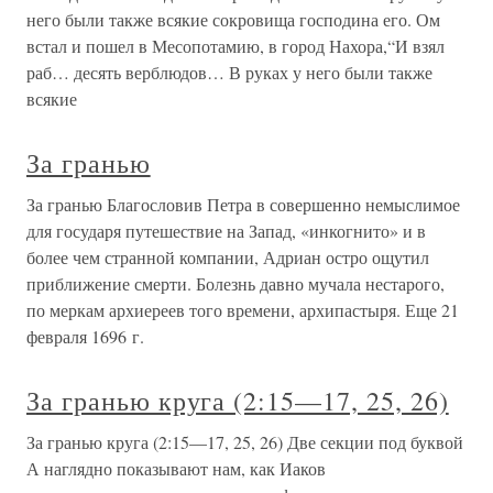
него были также всякие сокровища господина его. Ом
встал и пошел в Месопотамию, в город Нахора,“И взял
раб… десять верблюдов… В руках у него были также
всякие
За гранью
За гранью Благословив Петра в совершенно немыслимое
для государя путешествие на Запад, «инкогнито» и в
более чем странной компании, Адриан остро ощутил
приближение смерти. Болезнь давно мучала нестарого,
по меркам архиереев того времени, архипастыря. Еще 21
февраля 1696 г.
За гранью круга (2:15—17, 25, 26)
За гранью круга (2:15—17, 25, 26) Две секции под буквой
А наглядно показывают нам, как Иаков