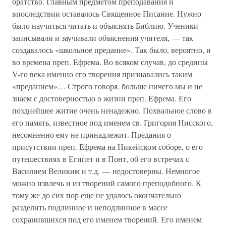
братство. Главным предметом преподавания и
впоследствии оставалось Священное Писание. Нужно
было научиться читать и объяснять Библию. Ученики
записывали и заучивали объяснения учителя, — так
создавалось «школьное предание». Так было, вероятно, и
во времена преп. Ефрема. Во всяком случав, до средины
V-го века именно его творения признавались таким
«преданием»… Строго говоря, больше ничего мы и не
знаем с достоверностью о жизни преп. Ефрема. Его
позднейшее житие очень ненадежно. Похвальное слово в
его память, известное под именем св. Григория Нисского,
несомненно ему не принадлежит. Предания о
присутствии преп. Ефрема на Никейском соборе, о его
путешествиях в Египет и в Понт, об его встречах с
Василием Великим и т.д. — недостоверны. Немногое
можно извлечь и из творений самого преподобного. К
тому же до сих пор еще не удалось окончательно
разделить подлинное и неподлинное в массе
сохранившихся под его именем творений. Его именем