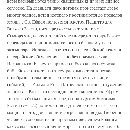
веры раскрываются тайны священных книг и их дивное
согласие. На двадцати двух потоках произрастает древо
многоплодное, ветви котораго простираются до пределов
земли… Св. Ефрем пользуется текстом Пешитто для
Ветхого Завета, очень редко ссылается на текст
Семидесяти, вероятно, либо чрез посредство сирийского
перевода или при помощи голосс на бывшем у него
экземпляре. Иногда ссылается он и на еврейский текст, и
на еврейские объяснения, — но без прямых ссылок.
Исходить св. Ефрем из прямого и буквального смысла
библейского текста, но затем раскрывает типическое,
прообразовательное значение ветхозаветных лиц и
событий, — Адама и Евы, Патриархов, потопа, служения
левитов… Рассказ о шестидневном творении св. Ефрем
толкует в буквальном смысле, и под «Духом Божиим» в
Бытии (см. 1:2) понимает, вслед за еврейской экзегезой,
мощный ветр, двигавший и согревавший воды. Творение
человека совершается не простым повелением Божиим,
как создавался весь прочий мир, — но по совету и как бы