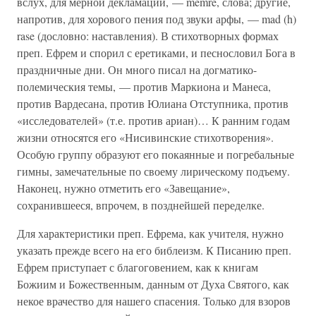
вслух, для мерной декламации, — memre, слова; другие,
напротив, для хорового пения под звуки арфы, — mad (h)
rase (дословно: наставления). В стихотворных формах
преп. Ефрем и спорил с еретиками, и песнословил Бога в
праздничные дни. Он много писал на догматико-
полемическия темы, — против Маркиона и Манеса,
против Вардесана, против Юлиана Отступника, против
«исследователей» (т.е. против ариан)… К ранним годам
жизни относятся его «Нисивинские стихотворения».
Особую группу образуют его покаянные и погребальные
гимны, замечательные по своему лирическому подъему.
Наконец, нужно отметить его «Завещание»,
сохранившееся, впрочем, в позднейшей переделке.
Для характеристики преп. Ефрема, как учителя, нужно
указать прежде всего на его библеизм. К Писанию преп.
Ефрем приступает с благоговением, как к книгам
Божиим и Божественным, данным от Духа Святого, как
некое врачество для нашего спасения. Только для взоров