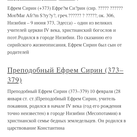
Ефрем Сирин (+373) Ефре?м Си?рин (сир. ????? ??????
Mor/Mar Afr?m S?ry?y?, греч.?????? ? ?????; ок. 306,
Низибия – 9 июня 373, Эдесса) – один из великих
учителей церкви IV века, христианский богослов и
поэт.Родился в городе Низибии. По сказанию его
сирийского жизнеописания, Ефрем Сирин был сын от
родителей
Преподобный Ефрем Сирин (373–
379)
Преподобный Ефрем Сирин (373–379) 10 февраля (28
января ст. ст.)Преподобный Ефрем Сирин, учитель
покаяния, родился в начале IV века (год его рождения
точно неизвестен) в городе Низибии (Месопотамия) в
христианской семье бедных земледельцев. Он родился в
царствование Константина