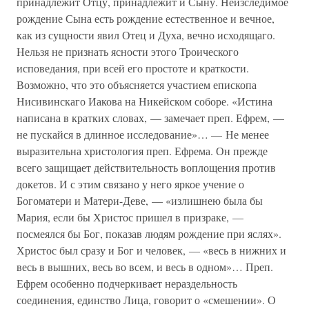
принадлежит Отцу, принадлежит и Сыну. Неизследимое
рождение Сына есть рождение естественное и вечное,
как из сущности явил Отец и Духа, вечно исходящаго.
Нельзя не признать ясности этого Троического
исповедания, при всей его простоте и краткости.
Возможно, что это объясняется участием епископа
Нисивинскаго Иакова на Никейском соборе. «Истина
написана в кратких словах, — замечает преп. Ефрем, —
не пускайся в длинное исследование»… — Не менее
выразительна христология преп. Ефрема. Он прежде
всего защищает действительность воплощения против
докетов. И с этим связано у него яркое учение о
Богоматери и Матери-Деве, — «излишнею была бы
Мария, если бы Христос пришел в призраке, —
посмеялся бы Бог, показав людям рождение при яслях».
Христос был сразу и Бог и человек, — «весь в нижних и
весь в вышних, весь во всем, и весь в одном»… Преп.
Ефрем особенно подчеркивает нераздельность
соединения, единство Лица, говорит о «смешении». О