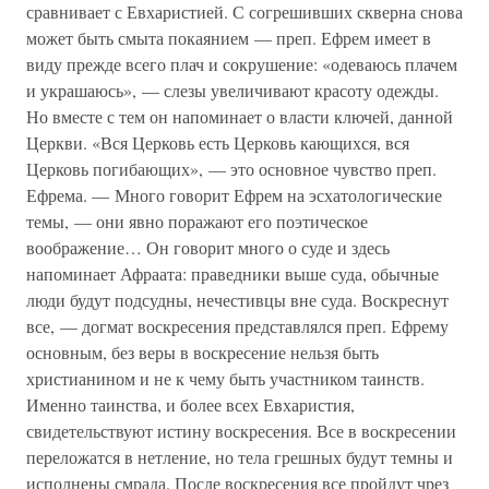
сравнивает с Евхаристией. С согрешивших скверна снова
может быть смыта покаянием — преп. Ефрем имеет в
виду прежде всего плач и сокрушение: «одеваюсь плачем
и украшаюсь», — слезы увеличивают красоту одежды.
Но вместе с тем он напоминает о власти ключей, данной
Церкви. «Вся Церковь есть Церковь кающихся, вся
Церковь погибающих», — это основное чувство преп.
Ефрема. — Много говорит Ефрем на эсхатологические
темы, — они явно поражают его поэтическое
воображение… Он говорит много о суде и здесь
напоминает Афраата: праведники выше суда, обычные
люди будут подсудны, нечестивцы вне суда. Воскреснут
все, — догмат воскресения представлялся преп. Ефрему
основным, без веры в воскресение нельзя быть
христианином и не к чему быть участником таинств.
Именно таинства, и более всех Евхаристия,
свидетельствуют истину воскресения. Все в воскресении
переложатся в нетление, но тела грешных будут темны и
исполнены смрада. После воскресения все пройдут чрез