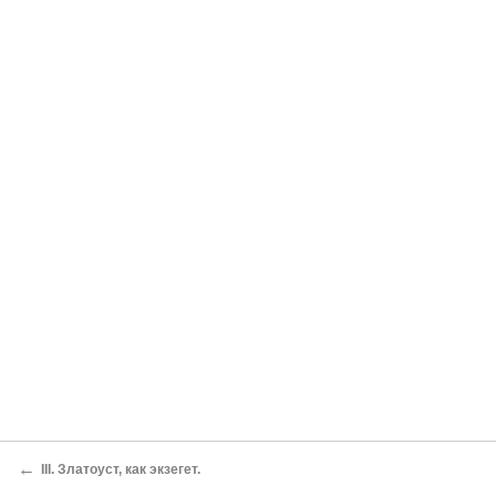
←
III. Златоуст, как экзегет.