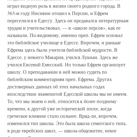
играл видную роль в жизни своего родного города. В
363-м году Нисивин отошел к Персии, и Ефрем
переселился в Едессу. Здесь он предавался литературным
трудам и учительствовал, — в «школе персов», как ее
называли. По-видимому, именно преп. Ефрем основал
это библейское училище в Едессе. Впрочем, и раньше
Ефрема здесь были учителя библейской мудрости. В
Едессе, у некоего Макария, учился Лукиан. Здесь же
учился Евсевий Емесский. Но только Ефрем организует
школу. О преподавании в ней можно судить по
библейским комментариям преп. Ефрема. Других
достоверных данных об этих начальных годах
впоследствии знаменитой Едесской школы мы не имеем.
То, что мы знаем о ней, относится к более позднему
времени, к другой уже исторической эпохе, когда
греческое влияние стало сильнее. Вряд-ли, впрочем,
изменился тип школы. Это была школа семитского типа,
в роде еврейских школ, — школа-общежитие, некое