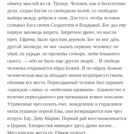
обмену мыслей во св. Троице. Человек, как и бесплотные
духи, создан Богом со свободною волей, со свободою
выбора между добром и злом. Для того, чтобы человек
сознавал Бога своим Создателем и Владыкой, Бог дал ему
первую заповедь запрета. Запретное древо, по мысли
преп. Ефрема, было простым деревом. Бог не мог дать
другой заповеди, не мог сказать первому человеку: не
убий, не укради, не прелюбы сотвори, люби ближнего
своего, — ибо не было еще других людей… В свободе
человека открывается образ Божий. И по образу Божию
человеческая мысль обладает неким вездеприсутствием,
обнимая все места. Первозданный человек был украшен
«одеждою славы» и «небесным одеянием». Блаженство и
величие первозданного рая превышали всякое описание.
Утраченные чрез похоть очес, вожделение и горделивое
непослушание первой Евы, они возвращаются нам чрез
вторую Еву, Деву Марию. Первый рай восстанавливается
в Церкви, Евхаристия замещает здесь древо жизни…
Мессианские места св. Ефрем толкует