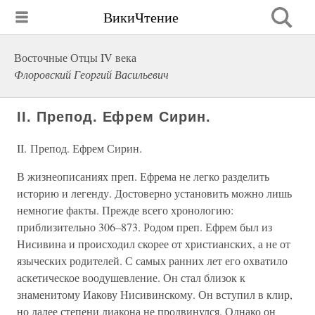
ВикиЧтение
Восточные Отцы IV века
Флоровский Георгий Васильевич
II. Препод. Ефрем Сирин.
II. Препод. Ефрем Сирин.
В жизнеописаниях преп. Ефрема не легко разделить
историю и легенду. Достоверно установить можно лишь
немногие факты. Прежде всего хронологию:
приблизительно 306–873. Родом преп. Ефрем был из
Нисивина и происходил скорее от христианских, а не от
языческих родителей. С самых ранних лет его охватило
аскетическое воодушевление. Он стал близок к
знаменитому Иакову Нисивинскому. Он вступил в клир,
но далее степени диакона не продвинулся. Однако он