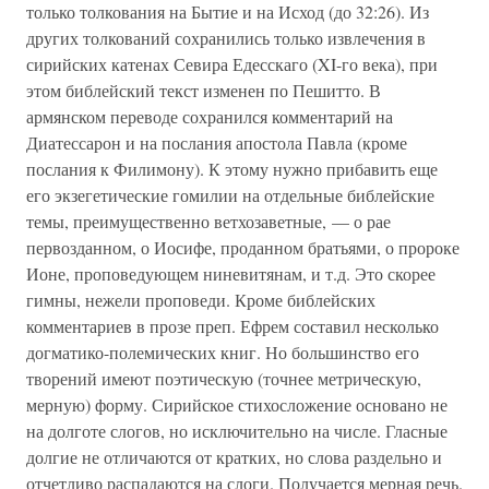
только толкования на Бытие и на Исход (до 32:26). Из
других толкований сохранились только извлечения в
сирийских катенах Севира Едесскаго (XI-го века), при
этом библейский текст изменен по Пешитто. В
армянском переводе сохранился комментарий на
Диатессарон и на послания апостола Павла (кроме
послания к Филимону). К этому нужно прибавить еще
его экзегетические гомилии на отдельные библейские
темы, преимущественно ветхозаветные, — о рае
первозданном, о Иосифе, проданном братьями, о пророке
Ионе, проповедующем ниневитянам, и т.д. Это скорее
гимны, нежели проповеди. Кроме библейских
комментариев в прозе преп. Ефрем составил несколько
догматико-полемических книг. Но большинство его
творений имеют поэтическую (точнее метрическую,
мерную) форму. Сирийское стихосложение основано не
на долготе слогов, но исключительно на числе. Гласные
долгие не отличаются от кратких, но слова раздельно и
отчетливо распадаются на слоги. Получается мерная речь.