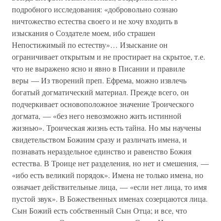
подробного исследования: «добровольно сознаю
ничтожество естества своего и не хочу входить в
изыскания о Создателе моем, ибо страшен
Непостижимый по естеству»… Изыскание он
ограничивает открытым и не простирает на скрытое, т.е.
что не выражено ясно и явно в Писании и правиле
веры — Из творений преп. Ефрема, можно извлечь
богатый догматический материал. Прежде всего, он
подчеркивает основоположное значение Троического
догмата, — «без него невозможно жить истинной
жизнью». Троическая жизнь есть тайна. Но мы научены
свидетельством Божиим сразу и различать имена, и
познавать нераздельное единство и равенство Божия
естества. В Троице нет разделения, но нет и смешения, —
«ибо есть великий порядок». Имена не только имена, но
означает действительные лица, — «если нет лица, то имя
пустой звук». В Божественных именах созерцаются лица.
Сын Божий есть собственный Сын Отца; и все, что