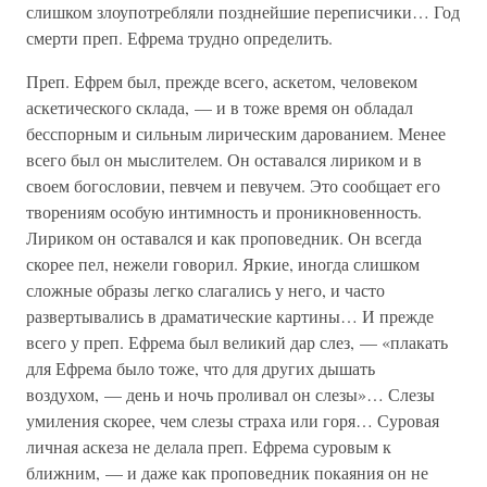
слишком злоупотребляли позднейшие переписчики… Год
смерти преп. Ефрема трудно определить.
Преп. Ефрем был, прежде всего, аскетом, человеком
аскетического склада, — и в тоже время он обладал
бесспорным и сильным лирическим дарованием. Менее
всего был он мыслителем. Он оставался лириком и в
своем богословии, певчем и певучем. Это сообщает его
творениям особую интимность и проникновенность.
Лириком он оставался и как проповедник. Он всегда
скорее пел, нежели говорил. Яркие, иногда слишком
сложные образы легко слагались у него, и часто
развертывались в драматические картины… И прежде
всего у преп. Ефрема был великий дар слез, — «плакать
для Ефрема было тоже, что для других дышать
воздухом, — день и ночь проливал он слезы»… Слезы
умиления скорее, чем слезы страха или горя… Суровая
личная аскеза не делала преп. Ефрема суровым к
ближним, — и даже как проповедник покаяния он не