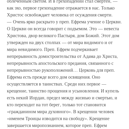
облеченным светом. И в грехопадении стал смертен, —
как эхо, первое грехопадение отражается в нас. Только
Христос освобождает человека от осуждения смерти.
— Очень ярко раскрыто у преп. Ефрема учение о Церкви.
О Церкви он всегда говорит с подъемом. Это — невеста
Христова, двор великого Пастыря, дом Божий. Этот дом
утвержден на двух столпах — от мира видимого и от
мира невидимого. Преп. Ефрем подчеркивает
непрерывность домостроительства от Адама до Христа,
непрерывность апостольского предания, связанного с
непрерывностью рукоположений… Церковь для преп.
Ефрема есть прежде всего дом освящения. Оно
осуществляется в таинствах. Среди них первое —
крещение, таинство прощения и усыновления. И купель
есть некий Иордан, предел между жизнью и смертью, и
кто переходит на тот берег, только тот становится
«гражданином мира духовного». В крещении человек
«именем Троицы изводится на свободу». Крещение
завершается миропознанием, которое преп. Ефрем