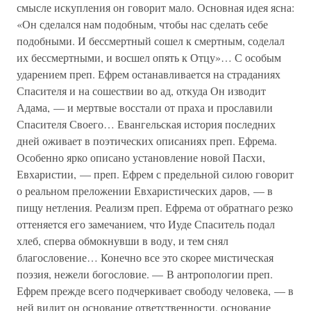
смысле искупления он говорит мало. Основная идея ясна:
«Он сделался нам подобным, чтобы нас сделать себе
подобными. И бессмертный сошел к смертным, соделал
их бессмертными, и восшел опять к Отцу»… С особым
ударением преп. Ефрем останавливается на страданиях
Спасителя и на сошествии во ад, откуда Он изводит
Адама, — и мертвые восстали от праха и прославили
Спасителя Своего… Евангельская история последних
дней оживает в поэтических описаниях преп. Ефрема.
Особенно ярко описано установление новой Пасхи,
Евхаристии, — преп. Ефрем с предельной силою говорит
о реальном преложении Евхаристических даров, — в
пищу нетления. Реализм преп. Ефрема от обратнаго резко
оттеняется его замечанием, что Иуде Спаситель подал
хлеб, сперва обмокнувши в воду, и тем снял
благословение… Конечно все это скорее мистическая
поэзия, нежели богословие. — В антропологии преп.
Ефрем прежде всего подчеркивает свободу человека, — в
ней видит он основание ответственности, основание