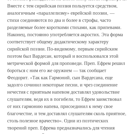
Вместе с тем сирийская поэзия пользуется средством,
аналогичным «параллелизму» еврейской поэзии, —
стихи соединяются по два и более в строфы, часто
разделяемые более короткими стихами, как припевами.
Наконец, постоянно употребляется акростих. Эта форма
соответствует общему дидактическому характеру
сирийской поэзии. По-видимому, первым сирийским
поэтом был Вардесан, который и воспользовался этой
метрической формой для проповеди. Преп. Ефрем решил
бороться с ним его же оружием — так сообщает
Феодорит. «Так как Гармоний, сын Вардесана, еще
задолго сочинил некоторые песни, и чрез соединение
нечестия с приятным напевом доставлял удовольствие
слушателям, ведя их в погибели, то Ефрем заимствовал
от них гармонию напева, присоединил к нему свое
благочестие, и тем доставлял слушателям сколь приятное,
столь полезное врачество». Одни из поэтических
творений преп. Ефрема предназначались для чтения