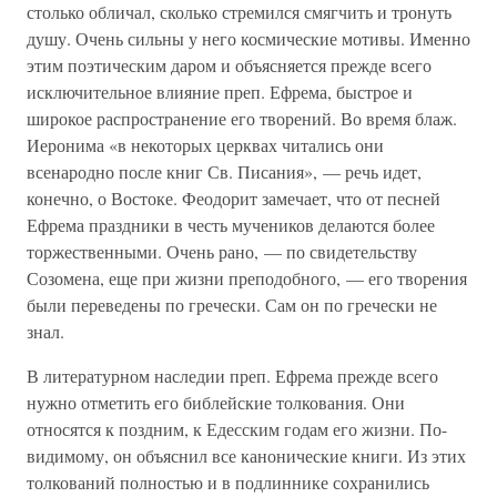
столько обличал, сколько стремился смягчить и тронуть
душу. Очень сильны у него космические мотивы. Именно
этим поэтическим даром и объясняется прежде всего
исключительное влияние преп. Ефрема, быстрое и
широкое распространение его творений. Во время блаж.
Иеронима «в некоторых церквах читались они
всенародно после книг Св. Писания», — речь идет,
конечно, о Востоке. Феодорит замечает, что от песней
Ефрема праздники в честь мучеников делаются более
торжественными. Очень рано, — по свидетельству
Созомена, еще при жизни преподобного, — его творения
были переведены по гречески. Сам он по гречески не
знал.
В литературном наследии преп. Ефрема прежде всего
нужно отметить его библейские толкования. Они
относятся к поздним, к Едесским годам его жизни. По-
видимому, он объяснил все канонические книги. Из этих
толкований полностью и в подлиннике сохранились