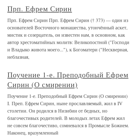
Прп. Ефрем Сирин
Прп. Ефрем Сирин Прп. Ефрем Сирин († 373) — один из
основателей Восточного монашества, утончённый аскет,
мистик и созерцатель, он известен нам, в основном, как
автор хрестоматийных молитв: Великопостной ("Господи
и Владыко живота моего..."), к Богоматери ("Нескверная,
неблазная,
Поучение 1-е. Преподобный Ефрем
Сирин (О смирении)
Поучение 1-е. Преподобный Ефрем Сирин (О смирении)
I. Преп. Ефрем Сирин, ныне прославляемый, жил в IV
столетии. Он родился в Низибии от бедных, но
благочестивых родителей. В молодых летах Ефрем жил
не совсем благочестиво, сомневался в Промысле Божием.
Наконец, вразумленный