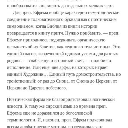
прообразовательно, вплоть до отдельных мелких черт.
— Для преп. Ефрема вообще характерно неметодическое
соединение толковательного буквализма с поэтическим
символизмом, когда Библия из книги истории
превращается в книгу притч. Нужно прибавить, — преп.
Ефрему приходилось подчеркивать органическую
цельность об их Заветов, как «единого тела истины». Это
единый глагол, «изреченный одними устами для разных
родов», — слабые лучи и полный свет, — подобие и
исполнение. Или еще: две арфы, на которых играет
единый Художник… Единый путь домостроительства, но
тройственный: от рая до Сиона, от Сиона до Церкви, от
Церкви до Царства небесного.
Поэтическая форма не благоприятствовала логической
ясности. К тому же сирский язык во времена преп.
Ефрема еще не доразвился до богословской
терминологии. И, наконец, преп. Ефрем подчеркивал
всегда апофатические мотивы, воздерживался от