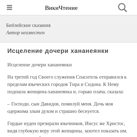
ВикиЧтение
Библейские сказания
Автор неизвестен
Исцеление дочери хананеянки
Исцеление дочери хананеянки
На третий год Своего служения Спаситель отправился к
пределам языческих городов Тира и Сидона. К Нему
подошла женщина-хананеянка и, горько плача, сказала:
– Господи, сын Давидов, помилуй меня. Дочь моя
одержима злым духом и страшно беснуется.
Гордые иудеи презирали язычников, Иисус же Христос,
видя глубокую веру этой женщины, захотел показать им,