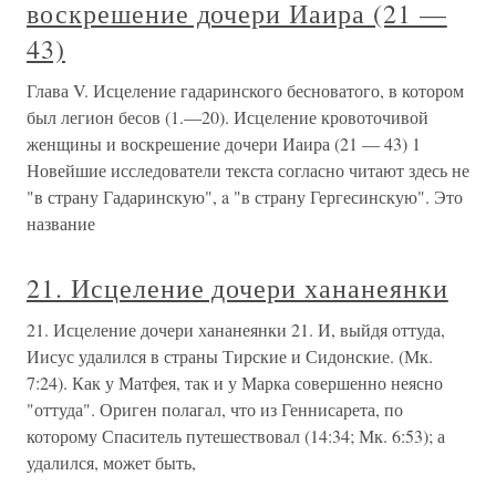
воскрешение дочери Иаира (21 —
43)
Глава V. Исцеление гадаринского бесноватого, в котором
был легион бесов (1.—20). Исцеление кровоточивой
женщины и воскрешение дочери Иаира (21 — 43) 1
Новейшие исследователи текста согласно читают здесь не
"в страну Гадаринскую", a "в страну Гергесинскую". Это
название
21. Исцеление дочери хананеянки
21. Исцеление дочери хананеянки 21. И, выйдя оттуда,
Иисус удалился в страны Тирские и Сидонские. (Мк.
7:24). Как у Матфея, так и у Марка совершенно неясно
"оттуда". Ориген полагал, что из Геннисарета, по
которому Спаситель путешествовал (14:34; Мк. 6:53); а
удалился, может быть,