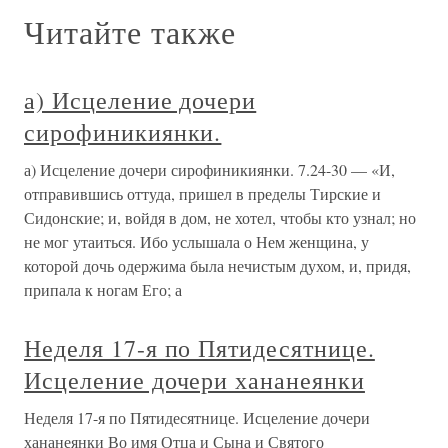
Читайте также
а) Исцеление дочери
сирофиникиянки.
а) Исцеление дочери сирофиникиянки. 7.24-30 — «И,
отправившись оттуда, пришел в пределы Тирские и
Сидонские; и, войдя в дом, не хотел, чтобы кто узнал; но
не мог утаиться. Ибо услышала о Нем женщина, у
которой дочь одержима была нечистым духом, и, придя,
припала к ногам Его; а
Неделя 17-я по Пятидесятнице.
Исцеление дочери хананеянки
Неделя 17-я по Пятидесятнице. Исцеление дочери
хананеянки Во имя Отца и Сына и Святого