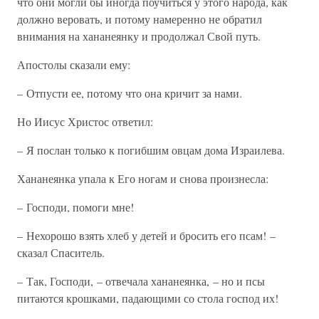
что они могли бы иногда поучиться у этого народа, как
должно веровать, и потому намеренно не обратил
внимания на хананеянку и продолжал Свой путь.
Апостолы сказали ему:
– Отпусти ее, потому что она кричит за нами.
Но Иисус Христос ответил:
– Я послан только к погибшим овцам дома Израилева.
Хананеянка упала к Его ногам и снова произнесла:
– Господи, помоги мне!
– Нехорошо взять хлеб у детей и бросить его псам! –
сказал Спаситель.
– Так, Господи, – отвечала хананеянка, – но и псы
питаются крошками, падающими со стола господ их!