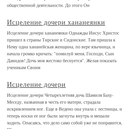
общественной деятельности. До этого Он
Исцеление дочери хананеянки
Исцеление дочери хананеянки Однажды Иисус Христос
пришел в страны Тирские и Сидонские. Там пришла к
Нему одна хананейская женщина, по вере язычница, и
начала громко кричать: "помилуй меня, Господи, Сын
Давидов! Дочь моя жестоко беснуется". Желая показать
ученикам Своим
Исцеление дочери
Исцеление дочери Четырехлетняя дочь Шамиля Баху-
Меседу, названная в честь его матери, страдала
искривлением ног. Еще в Ведено она упала с лестницы, и
теперь носки ее ног были загнуты внутрь и мешали
ходить. Опасаясь, что дело само собой уже не поправится,