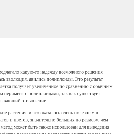
предлагало какую-то надежду возможного решения
сь эволюция, явились полиплоиды. Это результат
 клетка получает увеличенное по сравнению с обычным
ксперимент с полиплоидами, так как существует
ызывающий это явление.
е растения, и это оказалось очень полезным в
ктов и цветов, значительно больших по размеру, чем
метод может быть также использован для выведения
войства передаются по наследству внутри своего вида,