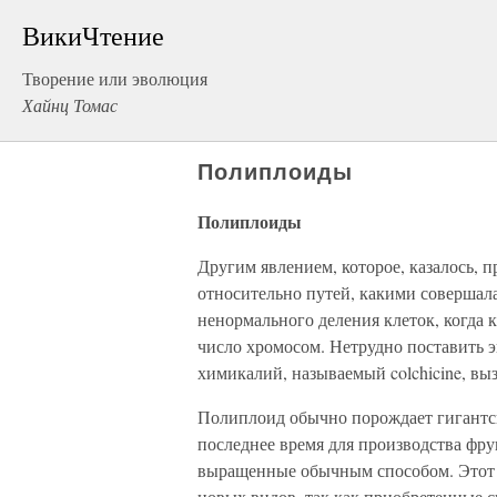
ВикиЧтение
Творение или эволюция
Хайнц Томас
Полиплоиды
Полиплоиды
Другим явлением, которое, казалось, 
относительно путей, какими совершала
ненормального деления клеток, когда
число хромосом. Нетрудно поставить э
химикалий, называемый colchicine, в
Полиплоид обычно порождает гигантски
последнее время для производства фру
выращенные обычным способом. Этот 
новых видов, так как приобретенные с