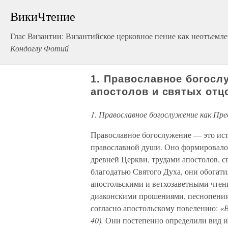
ВикиЧтение
Глас Византии: Византийское церковное пение как неотъемле
Кондоглу Фотий
1. Православное богосл
апостолов и святых отц
1. Православное богослужение как Пр
Православное богослужение — это ист
православной души. Оно формировалос
древней Церкви, трудами апостолов, 
благодатью Святого Духа, они обогат
апостольскими и ветхозаветными чте
диаконскими прошениями, песнопения
согласно апостольскому повелению:
«В
40).
Они постепенно определили вид и 