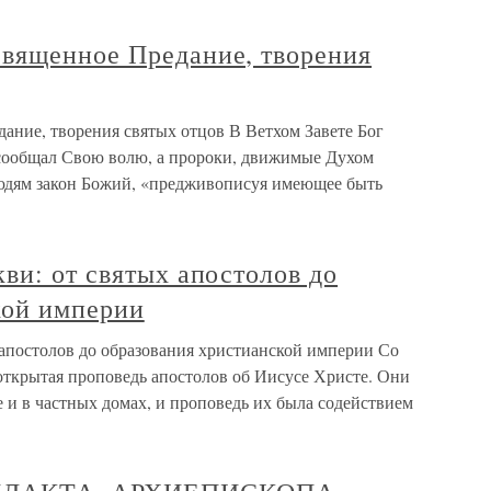
вященное Предание, творения
ние, творения святых отцов В Ветхом Завете Бог
 сообщал Свою волю, а пророки, движимые Духом
юдям закон Божий, «предживописуя имеющее быть
ви: от святых апостолов до
кой империи
 апостолов до образования христианской империи Со
открытая проповедь апостолов об Иисусе Христе. Они
 и в частных домах, и проповедь их была содействием