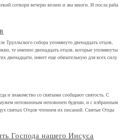
екий сотвори вечерю велию и зва многи. И посла раба
в
ле Трулльского собора упомянуто двенадцать отцов,
ркви, те именно двенадцать отцов, которые упомянуты
тих двенадцати, имеет еще обязательную для всех силу
да и знакомство со святыми сообщают святость. С
 мужем неповинным неповинен будеши, и с избранным
 дух святых Отцов чтением их писаний. Святые Отцы
лять Господа нашего Иисуса