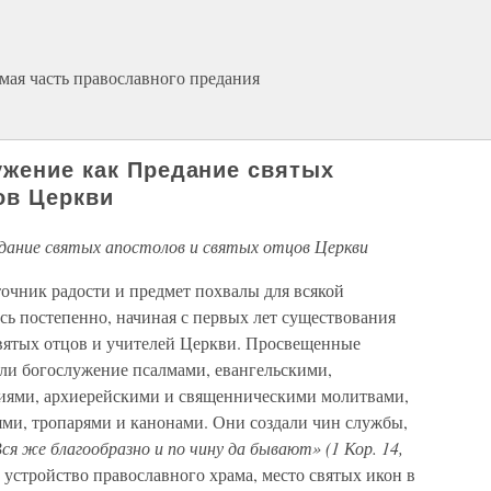
мая часть православного предания
ужение как Предание святых
ов Церкви
едание святых апостолов и святых отцов Церкви
очник радости и предмет похвалы для всякой
ь постепенно, начиная с первых лет существования
святых отцов и учителей Церкви. Просвещенные
или богослужение псалмами, евангельскими,
ниями, архиерейскими и священническими молитвами,
ми, тропарями и канонами. Они создали чин службы,
ся же благообразно и по чину да бывают» (1 Кор. 14,
устройство православного храма, место святых икон в