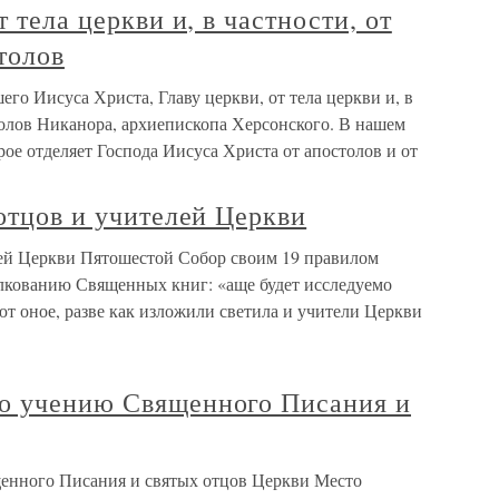
т тела церкви и, в частности, от
толов
шего Иисуса Христа, Главу церкви, от тела церкви и, в
толов Никанора, архиепископа Херсонского. В нашем
рое отделяет Господа Иисуса Христа от апостолов и от
 отцов и учителей Церкви
елей Церкви Пятошестой Собор своим 19 правилом
лкованию Священных книг: «аще будет исследуемо
ют оное, разве как изложили светила и учители Церкви
о учению Священного Писания и
енного Писания и святых отцов Церкви Место