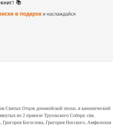
книг! 📚
писки в подарок
и наслаждайся
в Святых Отцов доникейской эпохи, в канонический
янутых во 2 правиле Трулльского Собора: свв.
, Григория Богослова, Григория Нисского, Амфилохия