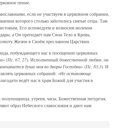
ерковное пение.
вославными, если не участвуем в церковном собрании,
ршении которого столько заботились святые отцы. Там
истовым, Его исповедуем и возносим моления
дары, а Он преподает нам Свои Тело и Кровь,
 полноту Жизни в Своём преславном Царствии.
вида, побуждающего нас к посещению церковных
» (Пс. 67, 27).
Исполненный божественной любви, он
ончавается душа моя во дворы Господни» (Пс. 83,3).
И
тавлять церковных собраний:
«Не оставляюще
агодати ведёт нас в храм Божий для участия в
 полунощница, утреня, часы, Божественная литургия,
ляют образ Небесного славословия и дают нам