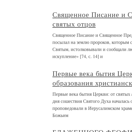
Священное Писание и С
святых отцов
Священное Писание и Священное Преда
посылал на землю пророков, которым
Святым, истолковывали и сообщали л
искупление» [74, с. 14] и
Первые века бытия Церк
образования христианс
Первые века бытия Церкви: от святых
дня сошествия Святого Духа началась 
проповедовали в Иерусалимском храме
Божьим