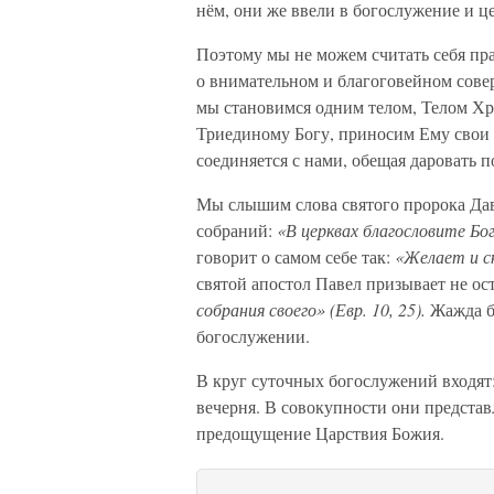
нём, они же ввели в богослужение и ц
Поэтому мы не можем считать себя пра
о внимательном и благоговейном сове
мы становимся одним телом, Телом Хр
Триединому Богу, приносим Ему свои 
соединяется с нами, обещая даровать
Мы слышим слова святого пророка Да
собраний:
«В церквах благословите Бога
говорит о самом себе так:
«Желает и ск
святой апостол Павел призывает не ос
собрания своего» (Евр. 10, 25).
Жажда бл
богослужении.
В круг суточных богослужений входят:
вечерня. В совокупности они представ
предощущение Царствия Божия.