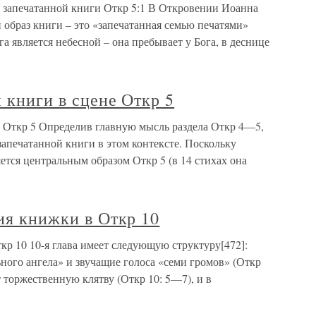
а запечатанной книги Откр 5:1 В Откровении Иоанна
 образ книги – это «запечатанная семью печатями»
га является небесной – она пребывает у Бога, в деснице
й книги в сцене Откр 5
не Откр 5 Определив главную мысль раздела Откр 4—5,
запечатанной книги в этом контексте. Поскольку
яется центральным образом Откр 5 (в 14 стихах она
ния книжки в Откр 10
ткр 10 10-я глава имеет следующую структуру[472]:
ного ангела» и звучащие голоса «семи громов» (Откр
т торжественную клятву (Откр 10: 5—7), и в