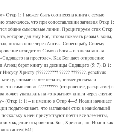
м» Откр 1: 1 может быть соотнесена книга с семью
но отмечалось, что при сопоставлении заглавия Откр 1:
яются общие смысловые линии. Процитируем стих Откр
та, которое дал Ему Бог, чтобы показать рабам Своим,
зал, послав оное через Ангела Своего рабу Своему
кровение исходит от Самого Бога – и запечатанная
 «Сидящего на престоле». Как Бог дает откровение
к и Агнец берет книгу из десницы Сидящего (5: 7). В 1:
Иисусу Христу (?????????? ????? ???????, genetivus
в книгу, снимает с нее печати, знаменуя начало
, что само слово ?????????? (откровение, раскрытие) в
а может указывать на «открытие» книги через снятие
у» (Откр 1: 1) – и именно в Откр 4—5 Иоанн начинает
уцци подытоживает, что заглавный стих в наибольшей
, поскольку в ней присутствуют почти все элементы,
оисхождение откровения: Бог, Христос, ап. Иоанн как
олько ангел[641].