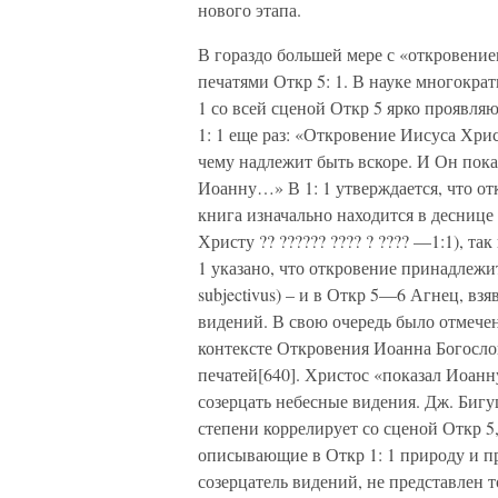
нового этапа.
В гораздо большей мере с «откровение
печатями Откр 5: 1. В науке многократ
1 со всей сценой Откр 5 ярко проявл
1: 1 еще раз: «Откровение Иисуса Хрис
чему надлежит быть вскоре. И Он пока
Иоанну…» В 1: 1 утверждается, что от
книга изначально находится в деснице
Христу ?? ?????? ???? ? ???? —1:1), та
1 указано, что откровение принадлежит 
subjectivus) – и в Откр 5—6 Агнец, взя
видений. В свою очередь было отмечено
контексте Откровения Иоанна Богослов
печатей[640]. Христос «показал Иоанн
созерцать небесные видения. Дж. Биг
степени коррелирует со сценой Откр 5
описывающие в Откр 1: 1 природу и пр
созерцатель видений, не представлен т