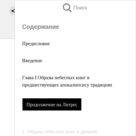
Поиск
Содержание
Предисловие
Введение
Глава I Образы небесных книг в
предшествующих апокалипсису традициях
Продолжение на Литрес
1. Образы небесных книг в древней