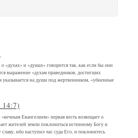
9
ах о «духах» и «душах» говорится так, как если бы они
тся выражение «духам праведников, достигших
ром указывается на души под жертвенником, «убиенные
 14:7)
 с «вечным Евангелием» первая весть возвещает о
вает жителей земли поклониться истинному Богу и
 славу, ибо наступил час суда Его, и поклонитесь