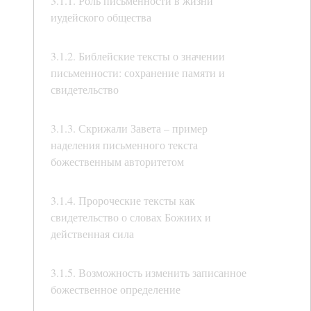
3.1.1. Роль письменности в жизни
иудейского общества
3.1.2. Библейские тексты о значении
письменности: сохранение памяти и
свидетельство
3.1.3. Скрижали Завета – пример
наделения письменного текста
божественным авторитетом
3.1.4. Пророческие тексты как
свидетельство о словах Божиих и
действенная сила
3.1.5. Возможность изменить записанное
божественное определение