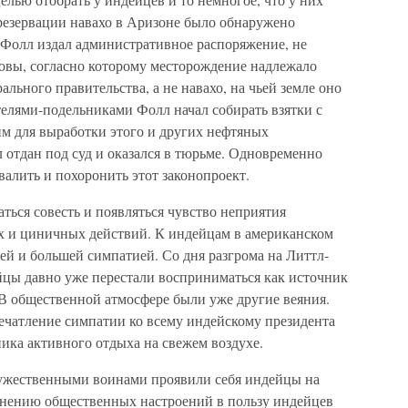
 резервации навахо в Аризоне было обнаружено
Фолл издал административное распоряжение, не
овы, согласно которому месторождение надлежало
ального правительства, а не навахо, на чьей земле оно
телями-подельниками Фолл начал собирать взятки с
им для выработки этого и других нефтяных
 отдан под суд и оказался в тюрьме. Одновременно
валить и похоронить этот законопроект.
аться совесть и появляться чувство неприятия
х и циничных действий. К индейцам в американском
шей и большей симпатией. Со дня разгрома на Литтл-
йцы давно уже перестали восприниматься как источник
 В общественной атмосфере были уже другие веяния.
ечатление симпатии ко всему индейскому президента
ника активного отдыха на свежем воздухе.
ужественными воинами проявили себя индейцы на
нению общественных настроений в пользу индейцев