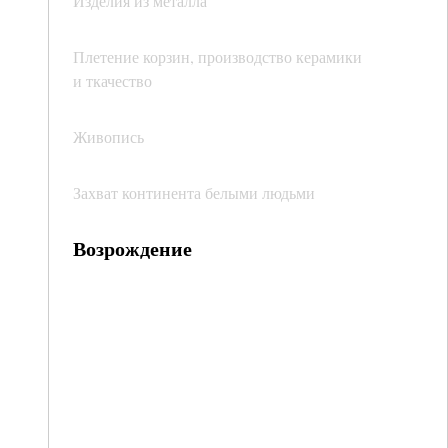
Изделия из металла
Плетение корзин, производство керамики
и ткачество
Живопись
Захват континента белыми людьми
Возрождение