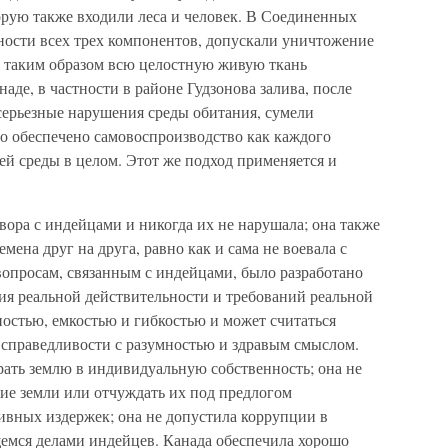
орую также входили леса и человек. В Соединенных
ости всех трех компонентов, допускали уничтожение
я таким образом всю целостную живую ткань
де, в частности в районе Гудзонова залива, после
серьезные нарушения среды обитания, сумели
ло обеспечено самовоспроизводство как каждого
сей среды в целом. Этот же подход применяется и
вора с индейцами и никогда их не нарушала; она также
мена друг на друга, равно как и сама не воевала с
вопросам, связанным с индейцами, было разработано
ия реальной действительности и требований реальной
ностью, емкостью и гибкостью и может считаться
справедливости с разумностью и здравым смыслом.
брать землю в индивидуальную собственность; она не
ие земли или отчуждать их под предлогом
вных издержек; она не допустила коррупции в
емся делами индейцев. Канада обеспечила хорошо