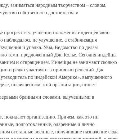
жду, заниматься народным творчеством – словом,
 чувство собственного достоинства и
ье прогресс в улучшении положения индейцев явно
то наблюдалось не улучшение, а стабилизация
худшения и упадка. Увы, Ведомство по делам
ило темп, предложенный Дж. Колье. Сегодня индейцы
ованием и отвращением. Индейцы не занимают сколько-
ции и редко участвуют в принятии решений. Дж.
Путеводитель по индейской Америке», выпущенного
зделе, посвященном этой организации, пишет:
о первыми бранными словами, выученными в
ет, покидают организацию. Причем, как это ни
ованные, подготовленные, одаренные и лично
вном отставные военные, получившие назначение сюда
здесь волнует не поиск созидательных решений, а лишь