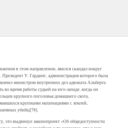
ижения в этом направлении, явился скандал вокруг
 Президент У. Гардинг, администрация которого была
азначил министром внутренних дел адвоката Альберта
ь во время работы судьей на юго-западе, когда он
ельцев крупного поголовья домашнего скота,
имавшихся крупными махинациями с землей,
наемных убийц[78].
ту, это выдвинул законопроект «Об общедоступности
лью отобрать у индейцев и то немногое, что у них