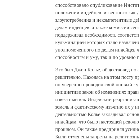
способствовало опубликование Инстит
положении индейцев, известного как 
злоупотребления и некомпетентные де
делам индейцев, а также комиссии сен
поддерживал необходимость соответст
кульминацией которых стало назначени
уполномоченного по делам индейцев ч
способностям и уму, так и по уровню 
Это был Джон Колье, обществовед по о
решительно. Находясь на этом посту пр
он уверенно проводил свой «новый кур
инициативе закон об изменениях прав
известный как Индейский реорганизац
земель и фактическому изъятию их у 
деятельностью Колье закладывал осно
индейцам, что было настоящей революц
прошлом. Он также предпринял усилия,
Были отменены запреты на религиозны