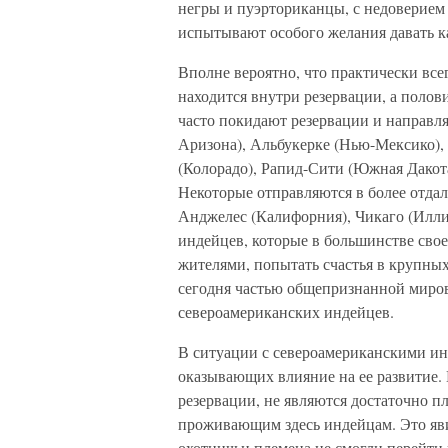
негры и пуэрториканцы, с недоверием
испытывают особого желания давать к
Вполне вероятно, что практически вс
находится внутри резервации, а полов
часто покидают резервации и направля
Аризона), Альбукерке (Нью-Мексико), 
(Колорадо), Рапид-Сити (Южная Дакота
Некоторые отправляются в более отдал
Анджелес (Калифорния), Чикаго (Илл
индейцев, которые в большинстве сво
жителями, попытать счастья в крупных 
сегодня частью общепризнанной миров
североамериканских индейцев.
В ситуации с североамериканскими ин
оказывающих влияние на ее развитие.
резервации, не являются достаточно 
проживающим здесь индейцам. Это яв
охотничьи племена не смогли перейти