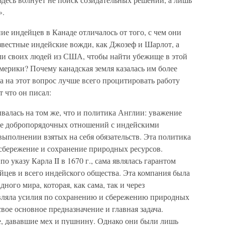
».
ие индейцев в Канаде отличалось от того, с чем они
вестные индейские вожди, как Джозеф и Шарлот, а
ли своих людей из США, чтобы найти убежище в этой
мерики? Почему канадская земля казалась им более
 на этот вопрос лучше всего процитировать работу
 что он писал:
валась на том же, что и политика Англии: уважение
ие добропорядочных отношений с индейскими
ыполнении взятых на себя обязательств. Эта политика
сбережение и сохранение природных ресурсов.
о указу Карла II в 1670 г., сама являлась гарантом
йцев и всего индейского общества. Эта компания была
ого мира, которая, как сама, так и через
вляла усилия по сохранению и сбережению природных
свое основное предназначение и главная задача.
 дававшие мех и пушнину. Однако они были лишь