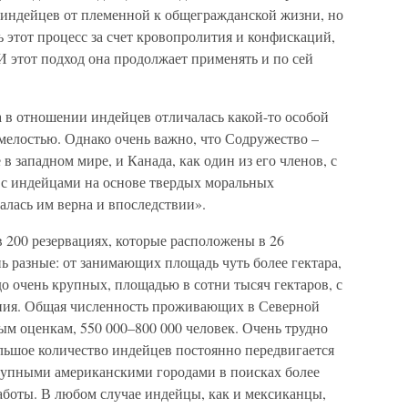
индейцев от племенной к общегражданской жизни, но
ь этот процесс за счет кровопролития и конфискаций,
 этот подход она продолжает применять и по сей
ка в отношении индейцев отличалась какой-то особой
мелостью. Однако очень важно, что Содружество –
в западном мире, и Канада, как один из его членов, с
 с индейцами на основе твердых моральных
алась им верна и впоследствии».
200 резервациях, которые расположены в 26
ь разные: от занимающих площадь чуть более гектара,
до очень крупных, площадью в сотни тысяч гектаров, с
ния. Общая численность проживающих в Северной
ым оценкам, 550 000–800 000 человек. Очень трудно
льшое количество индейцев постоянно передвигается
рупными американскими городами в поисках более
аботы. В любом случае индейцы, как и мексиканцы,