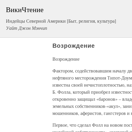
ВикиЧтение
Индейцы Северной Америки [Быт, религия, культура]
Уайт Джон Мэнчип
Возрождение
Возрождение
Фактором, содействовавшим началу дв
нефтяного месторождения Типот-Доум.
известна своей нечистоплотностью, н
Б. Фолла, который приобрел известност
откровенно защищал «баронов» – влад
земельных собственников-«акул», зан
мошенников, аферистов, гангстеров и 
Первое, что сделал Фолл на новом пос
индейской собственности», имевший це