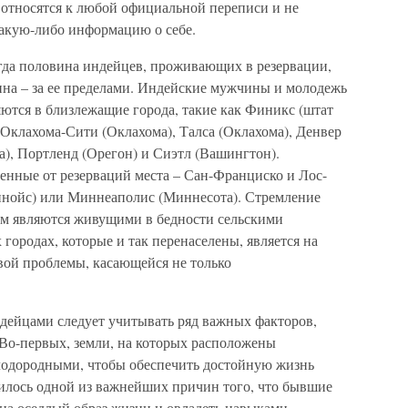
 относятся к любой официальной переписи и не
акую-либо информацию о себе.
егда половина индейцев, проживающих в резервации,
ина – за ее пределами. Индейские мужчины и молодежь
ются в близлежащие города, такие как Финикс (штат
Оклахома-Сити (Оклахома), Талса (Оклахома), Денвер
), Портленд (Орегон) и Сиэтл (Вашингтон).
енные от резерваций места – Сан-Франциско и Лос-
инойс) или Миннеаполис (Миннесота). Стремление
ем являются живущими в бедности сельскими
городах, которые и так перенаселены, является на
ой проблемы, касающейся не только
дейцами следует учитывать ряд важных факторов,
 Во-первых, земли, на которых расположены
плодородными, чтобы обеспечить достойную жизнь
илось одной из важнейших причин того, что бывшие
 на оседлый образ жизни и овладеть навыками