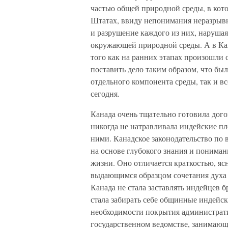
частью общей природной среды, в кот
Штатах, ввиду непонимания неразрывн
и разрушение каждого из них, наруша
окружающей природной среды. А в Кана
того как на ранних этапах произошли 
поставить дело таким образом, что бы
отдельного компонента среды, так и в
сегодня.
Канада очень тщательно готовила дого
никогда не натравливала индейские пле
ними. Канадское законодательство по 
на основе глубокого знания и пониман
жизни. Оно отличается краткостью, яс
выдающимся образцом сочетания духа 
Канада не стала заставлять индейцев 
стала забирать себе общинные индейск
необходимости покрытия администрати
государственном ведомстве, занимающ