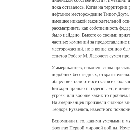
пока оставалось. Когда на территории
нефтяное месторождение Типот-Доум, 
имевшее никакой законодательной осн
рассматривать как собственность федер
было найдено. Вместе со своими прия
частных компаний за предоставление 
месторождений, но в конце концов был
сенатор Роберт М. Лафолетт сумел про
У американцев, наконец, стала просып
подобных бесстыдных, отвратительны
обществе стали относиться все с боль
Бигхорн прошло пятьдесят лет, и инде
угрозы или вообще каких-то проблем.
На американцев произвели сильное вп
Теодора Рузвельта, известного поклон
Вспомнили и то, какими умелыми и м
фронтах Первой мировой войны. Изме