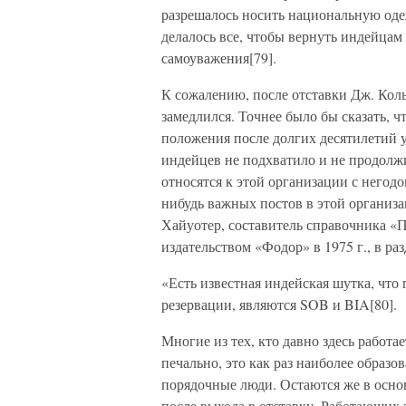
разрешалось носить национальную оде
делалось все, чтобы вернуть индейцам
самоуважения[79].
К сожалению, после отставки Дж. Кол
замедлился. Точнее было бы сказать, ч
положения после долгих десятилетий у
индейцев не подхватило и не продолж
относятся к этой организации с негод
нибудь важных постов в этой организа
Хайуотер, составитель справочника «
издательством «Фодор» в 1975 г., в ра
«Есть известная индейская шутка, чт
резервации, являются SOB и BIA[80].
Многие из тех, кто давно здесь работа
печально, это как раз наиболее образ
порядочные люди. Остаются же в осно
после выхода в отставку. Работающих 