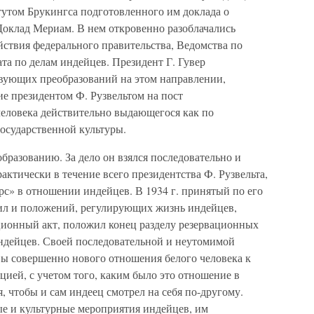
утом Брукингса подготовленного им доклада о
Доклад Мериам. В нем откровенно разоблачались
йствия федерального правительства, Ведомства по
ата по делам индейцев. Президент Г. Гувер
вующих преобразований на этом направлении,
е президентом Ф. Рузвельтом на пост
еловека действительно выдающегося как по
государственной культуры.
бразованию. За дело он взялся последовательно и
актически в течение всего президентства Ф. Рузвельта,
с» в отношении индейцев. В 1934 г. принятый по его
ил и положений, регулирующих жизнь индейцев,
ионный акт, положил конец разделу резервационных
индейцев. Своей последовательной и неутомимой
вы совершенно нового отношения белого человека к
ией, с учетом того, каким было это отношение в
 чтобы и сам индеец смотрел на себя по-другому.
е и культурные мероприятия индейцев, им