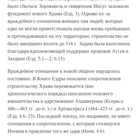
было сбыться. Зоровавель и священник Иисус заложили
фундамент нового Храма (Езд. 3). Однако из–за
враждебного отношения живших там людей, которые
едва ли могли приветствовать наплыв вновь прибывших
и претендовавших на эту территорию, строительство не
было завершено вплоть до 516 г. Задача была выполнена
благодаря вдохновляющей поддержке пророков Аггея и
Захарии (Езд. 5:1—2; 6:15).
Враждебное отношение к новой общине ощущалось
постоянно. В Книге Ездры описание сопротивления
строительству Храма перемежается (вне
хронологического порядка) описанием похожего
вмешательства в царствование Ахашвероша (Ксеркса;
486—465 гг. до н. э.) и Артаксеркса I (464–423 гг. до н. э.)
(Езд. 4:6–23). Последний эпизод, по–видимому, не имеет
отношения к сопротивлению, с которым столкнулся
Неемия в правление того же царя (Неем. 4:6).