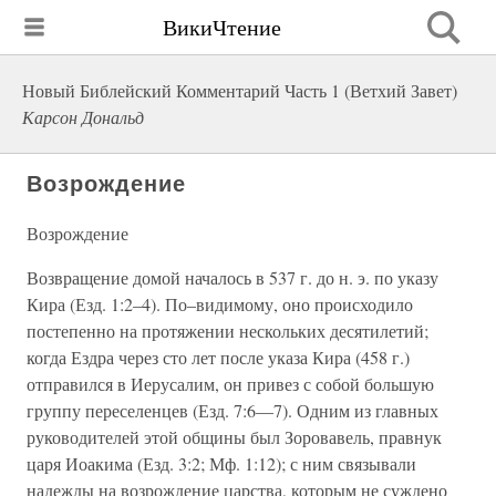
ВикиЧтение
Новый Библейский Комментарий Часть 1 (Ветхий Завет)
Карсон Дональд
Возрождение
Возрождение
Возвращение домой началось в 537 г. до н. э. по указу
Кира (Езд. 1:2–4). По–видимому, оно происходило
постепенно на протяжении нескольких десятилетий;
когда Ездра через сто лет после указа Кира (458 г.)
отправился в Иерусалим, он привез с собой большую
группу переселенцев (Езд. 7:6—7). Одним из главных
руководителей этой общины был Зоровавель, правнук
царя Иоакима (Езд. 3:2; Мф. 1:12); с ним связывали
надежды на возрождение царства, которым не суждено