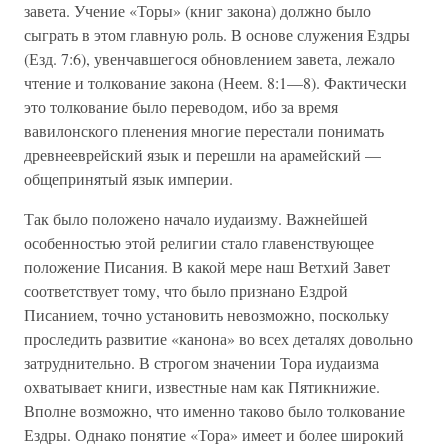
завета. Учение «Торы» (книг закона) должно было
сыграть в этом главную роль. В основе служения Ездры
(Езд. 7:6), увенчавшегося обновлением завета, лежало
чтение и толкование закона (Неем. 8:1—8). Фактически
это толкование было переводом, ибо за время
вавилонского пленения многие перестали понимать
древнееврейский язык и перешли на арамейский —
общепринятый язык империи.
Так было положено начало иудаизму. Важнейшей
особенностью этой религии стало главенствующее
положение Писания. В какой мере наш Ветхий Завет
соответствует тому, что было признано Ездрой
Писанием, точно установить невозможно, поскольку
проследить развитие «канона» во всех деталях довольно
затруднительно. В строгом значении Тора иудаизма
охватывает книги, известные нам как Пятикнижие.
Вполне возможно, что именно таково было толкование
Ездры. Однако понятие «Тора» имеет и более широкий