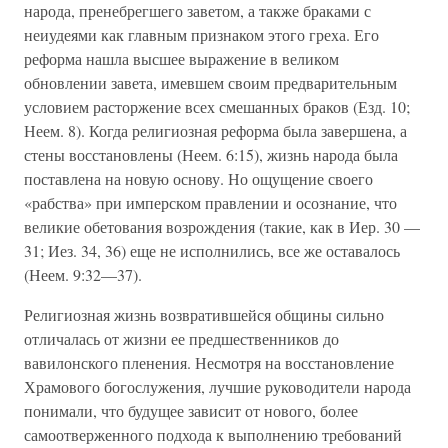
народа, пренебрегшего заветом, а также браками с
неиудеями как главным признаком этого греха. Его
реформа нашла высшее выражение в великом
обновлении завета, имевшем своим предварительным
условием расторжение всех смешанных браков (Езд. 10;
Неем. 8). Когда религиозная реформа была завершена, а
стены восстановлены (Неем. 6:15), жизнь народа была
поставлена на новую основу. Но ощущение своего
«рабства» при имперском правлении и осознание, что
великие обетования возрождения (такие, как в Иер. 30 —
31; Иез. 34, 36) еще не исполнились, все же оставалось
(Неем. 9:32—37).
Религиозная жизнь возвратившейся общины сильно
отличалась от жизни ее предшественников до
вавилонского пленения. Несмотря на восстановление
Храмового богослужения, лучшие руководители народа
понимали, что будущее зависит от нового, более
самоотверженного подхода к выполнению требований