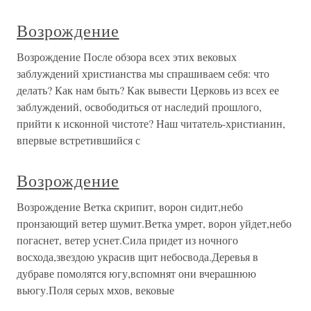
Возрождение
Возрождение После обзора всех этих вековых
заблуждений христианства мы спрашиваем себя: что
делать? Как нам быть? Как вывести Церковь из всех ее
заблуждений, освободиться от наследий прошлого,
прийти к исконной чистоте? Наш читатель-христианин,
впервые встретившийся с
Возрождение
Возрождение Ветка скрипит, ворон сидит,небо
пронзающий ветер шумит.Ветка умрет, ворон уйдет,небо
погаснет, ветер уснет.Сила придет из ночного
восхода,звездою украсив щит небосвода.Деревья в
дубраве помолятся югу,вспомнят они вчерашнюю
вьюгу.Поля серых мхов, вековые