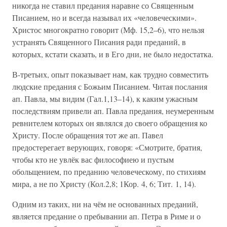
никогда не ставил предания наравне со Священным
Писанием, но и всегда называл их «человеческими».
Христос многократно говорит (Мф. 15,2–6), что нельзя
устранять Священного Писания ради преданий, в
которых, кстати сказать, и в Его дни, не было недостатка.
В-третьих, опыт показывает нам, как трудно совместить
людские предания с Божьим Писанием. Читая послания
ап. Павла, мы видим (Гал.1,13–14), к каким ужасным
последствиям привели ап. Павла предания, неумеренным
ревнителем которых он являлся до своего обращения ко
Христу. После обращения тот же ап. Павел
предостерегает верующих, говоря: «Смотрите, братия,
чтобы кто не увлёк вас философиею и пустым
обольщением, по преданию человеческому, по стихиям
мира, а не по Христу (Кол.2,8; 1Кор. 4, 6; Тит. 1, 14).
Одним из таких, ни на чём не основанных преданий,
является предание о пребывании ап. Петра в Риме и о