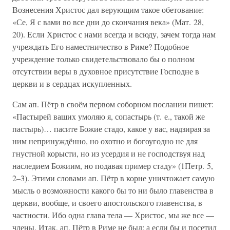
Вознесения Христос дал верующим такое обетование:
«Се, Я с вами во все дни до скончания века» (Мат. 28,
20). Если Христос с нами всегда и всюду, зачем тогда нам
учреждать Его наместничество в Риме? Подобное
учреждение только свидетельствовало бы о полном
отсутствии веры в духовное присутствие Господне в
церкви и в сердцах искупленных.
Сам ап. Пётр в своём первом соборном послании пишет:
«Пастырей ваших умоляю я, сопастырь (т. е., такой же
пастырь)… пасите Божие стадо, какое у вас, надзирая за
ним непринуждённо, но охотно и богоугодно не для
гнустной корысти, но из усердия и не господствуя над
наследием Божиим, но подавая пример стаду» (1Петр. 5,
2–3). Этими словами ап. Пётр в корне уничтожает самую
мысль о возможности какого бы то ни было главенства в
церкви, вообще, и своего апостольского главенства, в
частности. Ибо одна глава тела — Христос, мы же все —
члены. Итак, ап. Пётр в Риме не был; а если бы и посетил