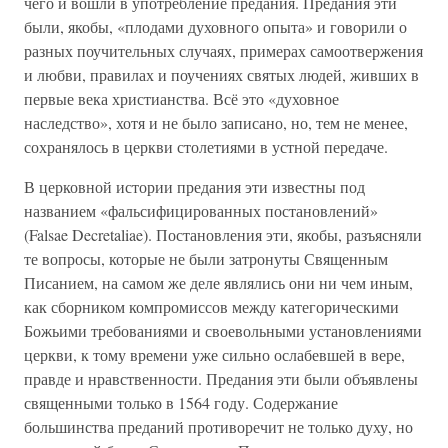
чего и вошли в употребление предания. Предания эти
были, якобы, «плодами духовного опыта» и говорили о
разных поучительных случаях, примерах самоотвержения
и любви, правилах и поучениях святых людей, живших в
первые века христианства. Всё это «духовное
наследство», хотя и не было записано, но, тем не менее,
сохранялось в церкви столетиями в устной передаче.
В церковной истории предания эти известны под
названием «фальсифицированных постановлений»
(Falsae Decretaliae). Постановления эти, якобы, разъясняли
те вопросы, которые не были затронуты Священным
Писанием, на самом же деле являлись они ни чем иным,
как сборником компромиссов между категорическими
Божьими требованиями и своевольными установлениями
церкви, к тому времени уже сильно ослабевшей в вере,
правде и нравственности. Предания эти были объявлены
священными только в 1564 году. Содержание
большинства преданий противоречит не только духу, но