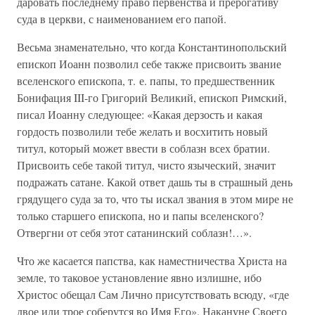
даровать последнему право первенства и прерогативу
суда в церкви, с наименованием его папой.
Весьма знаменательно, что когда Константинопольский
епископ Иоанн позволил себе также присвоить звание
вселенского епископа, т. е. папы, то предшественник
Бонифация III-го Григорий Великий, епископ Римский,
писал Иоанну следующее: «Какая дерзость и какая
гордость позволили тебе желать и восхитить новый
титул, который может ввести в соблазн всех братии.
Присвоить себе такой титул, чисто языческий, значит
подражать сатане. Какой ответ дашь ты в страшный день
грядущего суда за то, что ты искал звания в этом мире не
только старшего епископа, но и папы вселенского?
Отвергни от себя этот сатанинский соблазн!…».
Что же касается папства, как наместничества Христа на
земле, то таковое установление явно излишне, ибо
Христос обещал Сам Лично присутствовать всюду, «где
двое или трое соберутся во Имя Его». Накануне Своего