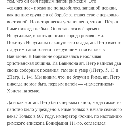
том, что он был первым папой римским. Это
«священное» предание понадобилось западной церкви,
как ценное оружие в её борьбе за главенство с церковью
восточной. Но исторически установлено, что ап. Пётр в
Риме никогда не был. Он оставался всё время в
Иерусалиме, вплоть до осады города римлянами.
Покинув Иерусалим накануне его осады, ап. Пётр вместе
с другими апостолами и верующими поселился в
Вавилоне. В Вавилоне образовалась небольшая
христианская община. Из Вавилона ап. Пётр написал два
своих соборных послания, там он и умер (1Петр. 5, 13 и
2Петр. 1, 14). Мы видим, что, не будучи в Риме, ап. Пётр
никогда не мог быть первым папой — «наместником»
Христа на земле.
Да и как мог ап. Пётр быть первым папой, когда самое то
папство было учреждено в Риме только в начале седьмого
века? Только в 607 году, император Фокий, по настоянию
римского епископа Бонифация 111-го, согласился