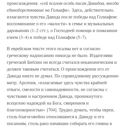
происхождения:
«сей псалом особь писан Давидом, внегда
единоборствоваше на Голиафа».
Здесь, действительно,
излагаются чувства Давида после победы над Голиафом:
воспоминание о его «малости» в семье и музыкальных
дарованиях (1–2 стт.), о Господней помощи и помазании
елеем (3–4) и победе над Голиафом (5–7).
В еврейском тексте этого псалма нет и согласно
греческому надписанию никогда не было. Издателями
греческой Библии он всегда считался неканоническим и
должен таковым считаться. О происхождении его от
Давида никто не думал. По справедливому рассуждению
митр. Арсения, «излагаемые здесь чувства крайней
отваги, смелости и самонадеянности, не согласны с
чувствами и настроением Давида, проникнутого
всецелою надеждой на Бога, смирением и
благопокорностью» [704]. Трудно думать, чтобы евреи,
столь благоговейно относившиеся к Давиду и его
писаниям, столь рано начавшие собирать его гимны в