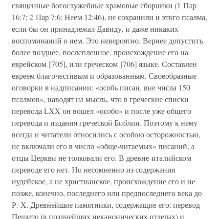
священные богослужебные храмовые сборники (1 Пар
16:7; 2 Пар 7:6; Неем 12:46), не сохранили и этого псалма,
если бы он принадлежал Давиду, и даже никаких
воспоминаний о нем. Это невероятно. Вернее допустить
более позднее, послепленное, происхождение его на
еврейском [705], или греческом [706] языке. Составлен
евреем благочестивым и образованным. Своеобразные
оговорки в надписании: «особь писан, вне числа 150
псалмов», наводят на мысль, что в греческие списки
перевода LXX он вошел «особо» и после уже общего
перевода и издания греческой Библии. Поэтому к нему
всегда и читатели относились с особою осторожностью,
не включали его в число «обще-читаемых» писаний, а
отцы Церкви не толковали его. В древне-италийском
переводе его нет. Но несомненно из содержания
иудейское, а не христианское, происхождение его и не
позже, конечно, последнего или предпоследнего века до
Р. Х. Древнейшие памятники, содержащие его: перевод
Пешито (в позднейших неканонических отделах) и