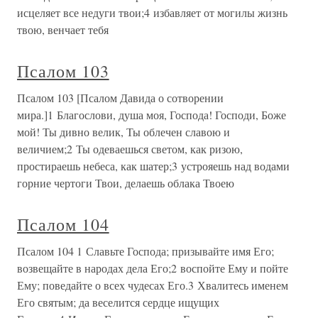
исцеляет все недуги твои;4 избавляет от могилы жизнь
твою, венчает тебя
Псалом 103
Псалом 103 [Псалом Давида о сотворении
мира.]1 Благослови, душа моя, Господа! Господи, Боже
мой! Ты дивно велик, Ты облечен славою и
величием;2 Ты одеваешься светом, как ризою,
простираешь небеса, как шатер;3 устрояешь над водами
горние чертоги Твои, делаешь облака Твоею
Псалом 104
Псалом 104 1 Славьте Господа; призывайте имя Его;
возвещайте в народах дела Его;2 воспойте Ему и пойте
Ему; поведайте о всех чудесах Его.3 Хвалитесь именем
Его святым; да веселится сердце ищущих