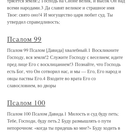
трясется земля!2 Господь на Сионе велик, и высок Он над
всеми народами.3 Да славят великое и страшное имя
Твое: свято оно!4 И могущество царя любит суд. Ты
утвердил справедливость;
Псалом 99
Псалом 99 Псалом [Давида] хвалебный.1 Воскликните
Господу, вся земля!2 Служите Господу с веселием; идите
пред лице Его с восклицанием!3 Познайте, что Господь
есть Бог, что Он сотворил нас, и мы — Его, Его народ и
овцы паствы Его.4 Входите во врата Его со
славословием, во дворы
Псалом 100
Псалом 100 Псалом Давида.1 Милость и суд буду петь;
Тебе, Господи, буду петь.2 Буду размышлять о пути
непорочном: «когда ты придешь ко мне?» Буду ходить в