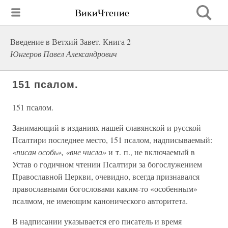
ВикиЧтение
Введение в Ветхий Завет. Книга 2
Юнгеров Павел Александрович
151 псалом.
151 псалом.
З
анимающий в изданиях нашей славянской и русской
Псалтири последнее место, 151 псалом, надписываемый:
«писан особь», «вне числа»
и т. п., не включаемый в
Устав о годичном чтении Псалтири за богослужением
Православной Церкви, очевидно, всегда признавался
православными богословами каким-то «особенным»
псалмом, не имеющим канонического авторитета.
В надписании указывается его писатель и время