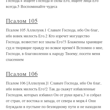
Господа.4 Ищите Господа и силы Его, ищите лица Его
всегда.5 Воспоминайте чудеса
Псалом 105
Псалом 105 Аллилуия.1 Славьте Господа, ибо Он благ,
ибо вовек милость Его.2 Кто изречет могущество
Господа, возвестит все хвалы Его?3 Блаженны хранящие
суд и творящие правду во всякое время!4 Вспомни о мне,
Господи, в благоволении к народу Твоему; посети меня
спасением
Псалом 106
Псалом 106 [Аллилуия.]1 Славьте Господа, ибо Он благ,
ибо вовек милость Его!2 Так да скажут избавленные
Господом, которых избавил Он от руки врага,3 и собрал
от стран, от востока и запада, от севера и моря.4 Они
блуждали в пустыне по безлюдному пути и не находили