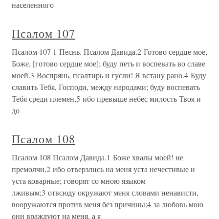
населенного
Псалом 107
Псалом 107 1 Песнь. Псалом Давида.2 Готово сердце мое,
Боже, [готово сердце мое]; буду петь и воспевать во славе
моей.3 Воспрянь, псалтирь и гусли! Я встану рано.4 Буду
славить Тебя, Господи, между народами; буду воспевать
Тебя среди племен,5 ибо превыше небес милость Твоя и
до
Псалом 108
Псалом 108 Псалом Давида.1 Боже хвалы моей! не
премолчи,2 ибо отверзлись на меня уста нечестивые и
уста коварные; говорят со мною языком
лживым;3 отвсюду окружают меня словами ненависти,
вооружаются против меня без причины;4 за любовь мою
они враждуют на меня, а я