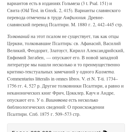
вариантов есть в изданиях Гольмеза (3 t. Psal. 151) и
Свита (Old Test. in Greek. 2, 415). Варианты славянского
перевода отмечены в труде
Амфилохия.
Древне-
славянский перевод Псалтири. М. 1880 г. 2, 442–445 стр.
Толкований
на этот псалом не существует, так как отцы
Церкви, толковавшие Псалтирь: св. Афанасий, Василий
Великий, Феодорит, Златоуст, Кирилл Александрийский,
Евфимий Зигабен, — опускают его. В новой западной
литературе мы нашли несколько и то преимущественно
критико-текстуальных замечаний у одного
Калмета.
Commentarius litteralis in omnes libros. V. et N. T-ti. 1734–
1756 гг. 4, 527 р. Другие толковники Псалтири, а равно и
неканонических книг Фрич, Цокклер, Кауч и Андре,
опускают его. У о.
Вишнякова
есть несколько
библиологических сведений: О происхождении
Псалтири. Спб. 1875 г. 509–573 стр.