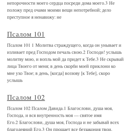
непорочности моего сердца посреди дома моего.3 Не
положу пред очами моими вещи непотребной; дело
преступное я ненавижу: не
Псалом 101
Псалом 101 1 Молитва страждущего, когда он унывает и
изливает пред Господом печаль свою.2 Господи! услышь
молитву мою, и вопль мой да придет к Тебе.3 Не скрывай
лица Твоего от меня; в день скорби моей приклони ко
мне ухо Твое; в день, [когда] воззову [к Тебе], скоро
услышь
Псалом 102
Псалом 102 Псалом Давида.1 Благослови, душа моя,
Господа, и вся внутренность моя — святое имя
Его.2 Благослови, душа моя, Господа и не забывай всех
благодеяний Его.3 Он прощает все беззакония твои,