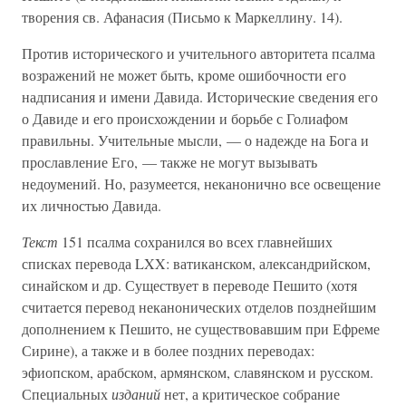
творения св. Афанасия (Письмо к Маркеллину. 14).
Против исторического и учительного авторитета псалма
возражений не может быть, кроме ошибочности его
надписания и имени Давида. Исторические сведения его
о Давиде и его происхождении и борьбе с Голиафом
правильны. Учительные мысли, — о надежде на Бога и
прославление Его, — также не могут вызывать
недоумений. Но, разумеется, неканонично все освещение
их личностью Давида.
Текст
151 псалма сохранился во всех главнейших
списках перевода LXX: ватиканском, александрийском,
синайском и др. Существует в переводе Пешито (хотя
считается перевод неканонических отделов позднейшим
дополнением к Пешито, не существовавшим при Ефреме
Сирине), а также и в более поздних переводах:
эфиопском, арабском, армянском, славянском и русском.
Специальных
изданий
нет, а критическое собрание