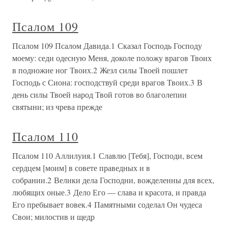
Псалом 109
Псалом 109 Псалом Давида.1 Сказал Господь Господу
моему: седи одесную Меня, доколе положу врагов Твоих
в подножие ног Твоих.2 Жезл силы Твоей пошлет
Господь с Сиона: господствуй среди врагов Твоих.3 В
день силы Твоей народ Твой готов во благолепии
святыни; из чрева прежде
Псалом 110
Псалом 110 Аллилуия.1 Славлю [Тебя], Господи, всем
сердцем [моим] в совете праведных и в
собрании.2 Велики дела Господни, вожделенны для всех,
любящих оные.3 Дело Его — слава и красота, и правда
Его пребывает вовек.4 Памятными соделал Он чудеса
Свои; милостив и щедр