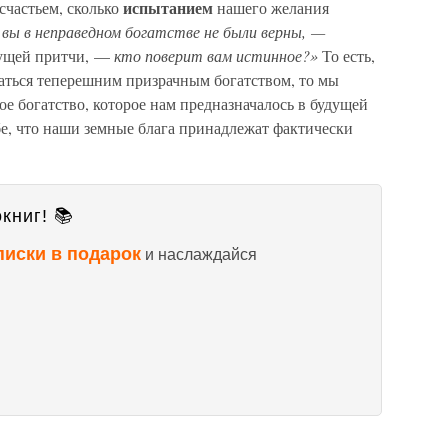
испытанием
 счастьем, сколько
нашего желания
 вы в неправедном богатстве не были верны, —
дущей притчи, —
кто поверит вам истинное?»
То есть,
аться теперешним призрачным богатством, то мы
е богатство, которое нам предназначалось в будущей
бе, что наши земные блага принадлежат фактически
книг! 📚
писки в подарок
и наслаждайся