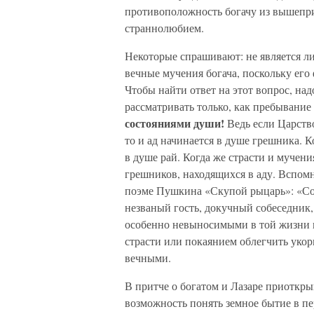
противоположность богачу из вышепри
страннолюбием.
Некоторые спрашивают: не является л
вечные мучения богача, поскольку ег
Чтобы найти ответ на этот вопрос, над
рассматривать только, как пребывание 
состояниями души!
Ведь если Царств
то и ад начинается в душе грешника. К
в душе рай. Когда же страсти и мучени
грешников, находящихся в аду. Вспом
поэме Пушкина «Скупой рыцарь»: «Сове
незваный гость, докучный собеседник
особенно невыносимыми в той жизни п
страсти или покаянием облегчить уко
вечными.
В притче о богатом и Лазаре приоткры
возможность понять земное бытие в пе