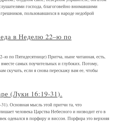
у слушателями господа, благоговейно внимавшими
 грешников, пользовавшихся в народе недоброй
седа в Неделю 22–ю по
22–ю по Пятидесятнице) Притча, ныне читанная, есть,
 вместе самых поучительных и глубоких. Потому,
ам скучать, если я снова перескажу вам ее, чтобы
ре (Луки 16:19-31).
-31). Основная мысль этой притчи та, что
лишает человека Царства Небесного и низводит его в
век одевался в порфиру и виссон. Порфира это верхняя