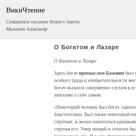
ВикиЧтение
Священное писание Нового Завета
Милеант Александр
О Богатом и Лазаре
О Богатом и Лазаре
промыслом Божиим
Здесь богач
был п
особого труда и изобретательности мо
богач оказался совершенно глухим к е
заботами о себе самом.
«Некоторый человек был богат, одевал
блистательно. Был также некоторый ни
струпьях, и желал напитаться крошкам
струпья его. Умер нищий и отнесен бы
похоронили его. И в аду, будучи в мук