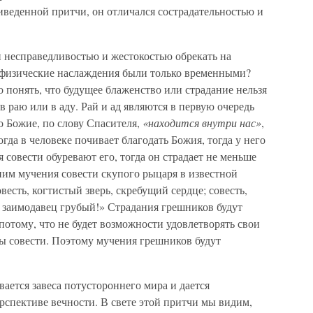
веденной притчи, он отличался сострадательностью и
и несправедливостью и жестокостью обрекать на
о физические наслаждения были только временными?
о понять, что будущее блаженство или страдание нельзя
в раю или в аду. Рай и ад являются в первую очередь
о Божие, по слову Спасителя,
«находится внутри нас»
,
огда в человеке почивает благодать Божия, тогда у него
я совести обуревают его, тогда он страдает не меньше
ним мучения совести скупого рыцаря в известной
сть, когтистый зверь, скребущий сердце; совесть,
, заимодавец грубый!» Страдания грешников будут
отому, что не будет возможности удовлетворять свои
ры совести. Поэтому мучения грешников будут
вается завеса потустороннего мира и дается
рспективе вечности. В свете этой притчи мы видим,