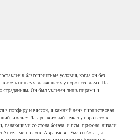
оставлен в благоприятные условия, когда он без
г помочь нищему, лежавшему у ворот его дома. Но
го страданиям. Он был увлечен лишь пирами и
ся в порфиру и виссон, и каждый день пиршествовал
щий, именем Лазарь, который лежал у ворот его в
и, падающими со стола богача, и псы, приходя, лизали
л Ангелами на лоно Авраамово. Умер и богач, и
ах, он поднял глаза свои, увидел вдали Авраама и