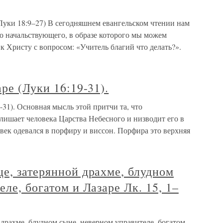
и 18:9–27) В сегодняшнем евангельском чтении нам
го начальствующего, в образе которого мы можем
 к Христу с вопросом: «Учитель благий что делать?».
ре (Луки 16:19-31).
-31). Основная мысль этой притчи та, что
лишает человека Царства Небесного и низводит его в
век одевался в порфиру и виссон. Порфира это верхняя
е, затерянной драхме, блудном
ле, богатом и Лазаре Лк. 15, 1–
драхме, блудном сыне, неверном управителе, богатом