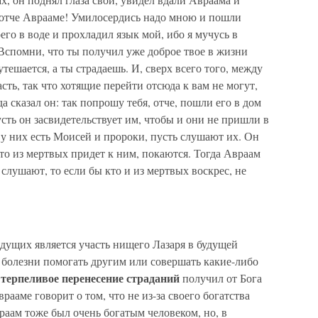
л: отче Аврааме! Умилосердись надо мною и пошли
его в воде и прохладил язык мой, ибо я мучусь в
 Вспомни, что ты получил уже доброе твое в жизни
 утешается, а ты страдаешь. И, сверх всего того, между
ть, так что хотящие перейти отсюда к вам не могут,
да сказал он: так попрошу тебя, отче, пошли его в дом
пусть он засвидетельствует им, чтобы и они не пришли в
: у них есть Моисей и пророки, пусть слушают их. Он
 кто из мертвых придет к ним, покаются. Тогда Авраам
 слушают, то если бы кто и из мертвых воскрес, не
дущих является участь нищего Лазаря в будущей
 болезни помогать другим или совершать какие-либо
 терпеливое перенесение страданий
получил от Бога
ааме говорит о том, что не из-за своего богатства
раам тоже был очень богатым человеком, но, в