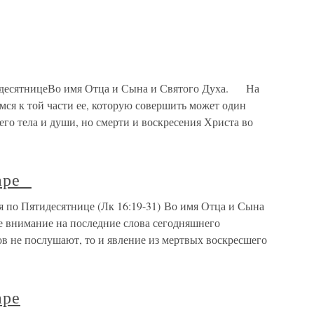
идесятницеВо имя Отца и Сына и Святого Духа. На
ся к той части ее, которую совершить может один
его тела и души, но смерти и воскресения Христа во
заре
я по Пятидесятнице (Лк 16:19-31) Во имя Отца и Сына
 внимание на последние слова сегодняшнего
в не послушают, то и явление из мертвых воскресшего
аре