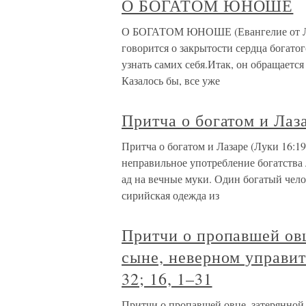
О БОГАТОМ ЮНОШЕ
О БОГАТОМ ЮНОШЕ (Евангелие от Лук
говорится о закрытости сердца богато
узнать самих себя.Итак, он обращается
Казалось бы, все уже
Притча о богатом и Лаза
Притча о богатом и Лазаре (Луки 16:19
неправильное употребление богатства 
ад на вечные муки. Один богатый чело
сирийская одежда из
Притчи о пропавшей овц
сыне, неверном управите
32; 16, 1–31
Притчи о пропавшей овце, затерянной 