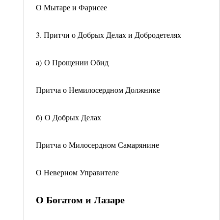
О Мытаре и Фарисее
3. Притчи о Добрых Делах и Добродетелях
а) О Прощении Обид
Притча о Немилосердном Должнике
б) О Добрых Делах
Притча о Милосердном Самарянине
О Неверном Управителе
О Богатом и Лазаре