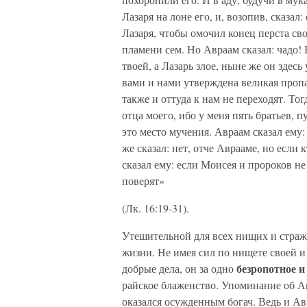
Лазаря на лоне его, и, возопив, сказа
Лазаря, чтобы омочил конец перста сво
пламени сем. Но Авраам сказал: чадо!
твоей, а Лазарь злое, ныне же он здесь
вами и нами утверждена великая пропас
также и оттуда к нам не переходят. Тог
отца моего, ибо у меня пять братьев, 
это место мучения. Авраам сказал ему
же сказал: нет, отче Аврааме, но если
сказал ему: если Моисея и пророков не
поверят»
(Лк. 16:19-31).
Утешительной для всех нищих и страж
жизни. Не имея сил по нищете своей и
безропотное и
добрые дела, он за одно
райское блаженство. Упоминание об Авр
оказался осужденным богач. Ведь и Ав