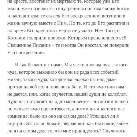
на кресте, восстанет из мертвых: те, которые уже Его
знали, уже познали Его внутренним опытом своим Богом
и наставником, те
ожили
Его воскресением, вступили в
жизнь вечную вместе с Ним. Но те, кто до Его распятия и
во время Его крестной смерти не узнал в Нем Того, о
Котором говорили пророки, Которым преисполнено всё
Священное Писание – те и когда Он восстал, не поверили
Его воскресению.
И так бывает и с нами. Мы часто просим чуда, такого
чуда, которое выходило бы вон из ряда всех событий
жизни, такого чуда, которое
заставило
бы нас, даже
против нашей воли, поверить Богу. И это чудо или нам
не дается, или, когда случается, нашей души не колеблет.
Чудо нас потрясает на одно мгновение – но жизни нашей
не меняет; чудо нас потрясает, а потом начинается в нас
сомнение: было ли оно на самом деле? Услышал ли я
внутри себя голос Божий, звучавший как бы извне,
видел
ли я на самом деле то, что мне привиделось? Случилось