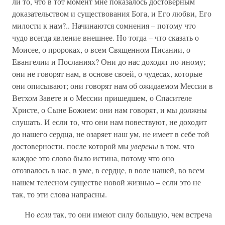
ли то, что в тот момент мне показалось достоверным
доказательством и существования Бога, и Его любви, Его
милости к нам?.. Начинаются сомнения – потому что
чудо всегда явление внешнее. Но тогда – что сказать о
Моисее, о пророках, о всем Священном Писании, о
Евангелии и Посланиях? Они до нас доходят по-иному;
они не говорят нам, в основе своей, о чудесах, которые
они описывают; они говорят нам об ожидаемом Мессии в
Ветхом Завете и о Мессии пришедшем, о Спасителе
Христе, о Сыне Божием: они нам говорят, и мы должны
слушать. И если то, что они нам повествуют, не доходит
до нашего сердца, не озаряет наш ум, не имеет в себе той
достоверности, после которой мы
уверены
в том, что
каждое это слово было истина, потому что оно
отозвалось в нас, в уме, в сердце, в воле нашей, во всем
нашем телесном существе новой жизнью – если это не
так, то эти слова напрасны.
Но
если
так, то они имеют силу большую, чем встреча