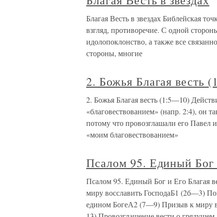
Благая Весть в звездах
Благая Весть в звездах Библейская точ
взгляд, противоречие. С одной сторон
идолопоклонство, а также все связанн
стороны, многие
2. Божья Благая весть 
2. Божья Благая весть (1:5—10) Дейст
«благовествованием» (напр. 2:4), он 
потому что провозглашали его Павел и ег
«моим благовествованием»
Псалом 95. Единый Бог 
Псалом 95. Единый Бог и Его Благая в
миру восславить ГосподаБ1 (2б—3) По
едином БогеА2 (7—9) Призыв к миру в
13) Провозглашение вести о грядущем