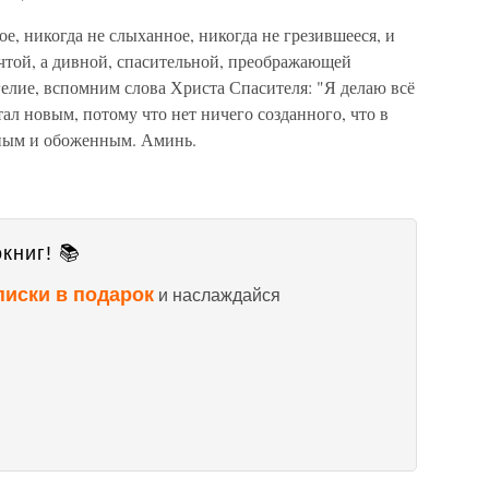
вое, никогда не слыханное, никогда не грезившееся, и
ечтой, а дивной, спасительной, преображающей
гелие, вспомним слова Христа Спасителя: "Я делаю всё
тал новым, потому что нет ничего созданного, что в
нным и обоженным. Аминь.
книг! 📚
писки в подарок
и наслаждайся