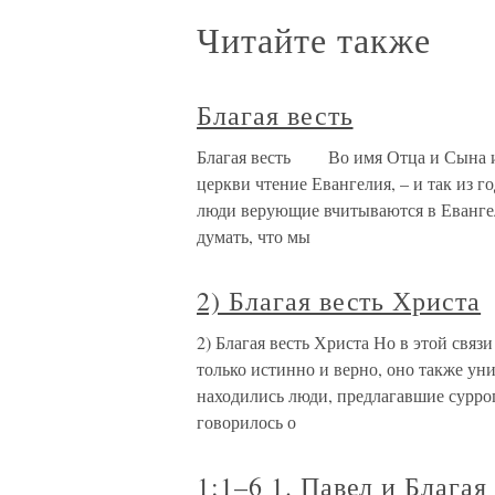
Читайте также
Благая весть
Благая весть Во имя Отца и Сына 
церкви чтение Евангелия, – и так из го
люди верующие вчитываются в Евангел
думать, что мы
2) Благая весть Христа
2) Благая весть Христа Но в этой свя
только истинно и верно, оно также ун
находились люди, предлагавшие суррог
говорилось о
1:1–6 1. Павел и Благая