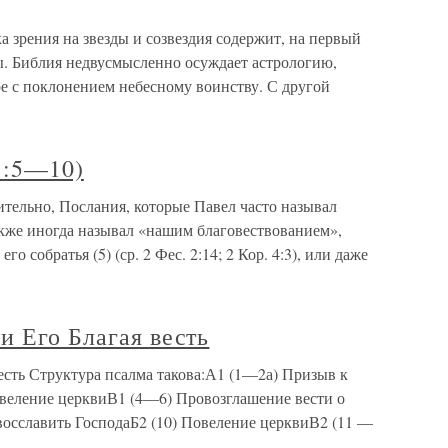
ка зрения на звезды и созвездия содержит, на первый
ы. Библия недвусмысленно осуждает астрологию,
ое с поклонением небесному воинству. С другой
(1:5—10)
вительно, Послания, которые Павел часто называл
также иногда называл «нашим благовествованием»,
о собратья (5) (ср. 2 Фес. 2:14; 2 Кор. 4:3), или даже
и Его Благая весть
есть Структура псалма такова:А1 (1—2а) Призыв к
веление церквиВ1 (4—6) Провозглашение вести о
осславить ГосподаБ2 (10) Повеление церквиВ2 (11 —