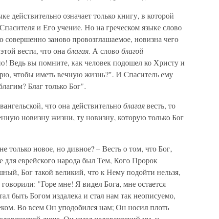
ке действительно означает только книгу, в которой
 Спасителя и Его учение. Но на греческом языке слово
то совершенно заново провозглашаемое, новизна чего
 этой вести, что она
благая
. А слово
благой
но! Ведь вы помните, как человек подошел ко Христу и
рю, чтобы иметь вечную жизнь?". И Спаситель ему
лагим? Благ только Бог".
ангельской, что она действительно
благая
весть, то
енную новизну жизни, ту новизну, которую только Бог
е только новое, но дивное? – Весть о том, что Бог,
е для еврейского народа был Тем, Кого Пророк
ашный, Бог такой великий, что к Нему подойти нельзя,
говорили: "Горе мне! Я видел Бога, мне остается
естал быть Богом издалека и стал нам так неописуемо,
еком. Во всем Он уподобился нам; Он носил плоть
еловеческой душе, Он имел человеческий ум, и