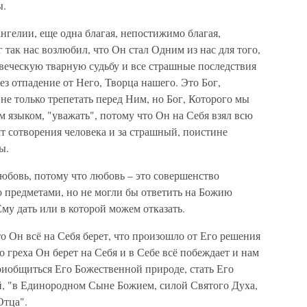
ы.
елии, еще одна благая, непостижимо благая,
г так нас возлюбил, что Он стал Одним из нас для того,
веческую тварную судьбу и все страшные последствия
ез отпадение от Него, Творца нашего. Это Бог,
не только трепетать перед Ним, но Бог, Которого мы
м языком, "уважать", потому что Он на Себя взял всю
т сотворения человека и за страшный, поистине
ы.
овь, потому что любовь – это совершенство
о предметами, но не могли бы ответить на Божию
у дать или в которой можем отказать.
 Он всё на Себя берет, что произошло от Его решения
го греха Он берет на Себя и в Себе всё побеждает и нам
риобщиться Его Божественной природе, стать Его
, "в Единородном Сыне Божием, силой Святого Духа,
Отца".