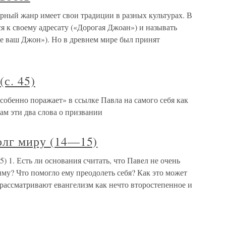
лярный жанр имеет свои традиции в разных культурах. В
я к своему адресату («Дорогая Джоан») и называть
не ваш Джон»). Но в древнем мире был принят
(с. 45)
 «особенно поражает» в ссылке Павла на самого себя как
ам эти два слова о призвании
долг миру (14—15)
5) 1. Есть ли основания считать, что Павел не очень
иму? Что помогло ему преодолеть себя? Как это может
рассматривают евангелизм как нечто второстепенное и