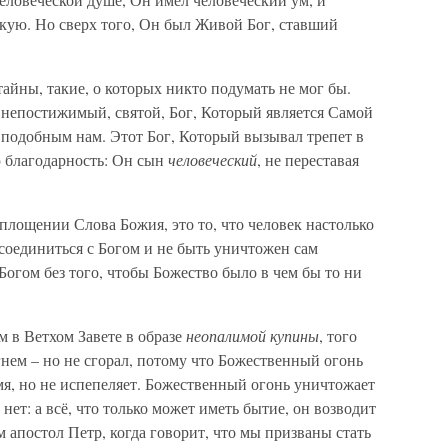
скую. Но сверх того, Он был Живой Бог, ставший
ны, такие, о которых никто подумать не мог бы.
 непостижимый, святой, Бог, Который является Самой
 подобным нам. Этот Бог, Который вызывал трепет в
ю благодарность: Он сын
человеческий
, не переставая
лощении Слова Божия, это то, что человек настолько
 соединиться с Богом и не быть уничтожен сам
Богом без того, чтобы Божество было в чем бы то ни
в Ветхом Завете в образе
неопалимой купины
, того
нем – но не сгорал, потому что Божественный огонь
амя, но не испепеляет. Божественный огонь уничтожает
е нет: а всё, что только может иметь бытие, он возводит
м апостол Петр, когда говорит, что мы призваны стать