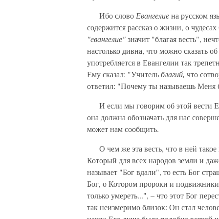
Ибо слово
Евангелие
на русском язы
содержится рассказ о жизни, о чудесах
"евангелие"
значит "благая весть", неч
настолько дивна, что можно сказать об
употребляется в Евангелии так трепет
Ему сказал: "Учитель
благий,
что сотво
ответил: "Почему ты называешь Меня б
И если мы говорим об этой вести Ев
она должна обозначать для нас соверш
может нам сообщить.
О чем же эта весть, что в ней такое н
Который для всех народов земли и даж
называет "Бог вдали", то есть Бог стр
Бог, о Котором пророки и подвижники 
только умереть...", – что этот Бог пер
так неизмеримо близок: Он стал челов
нашу; Его душа была подобна всякой ч