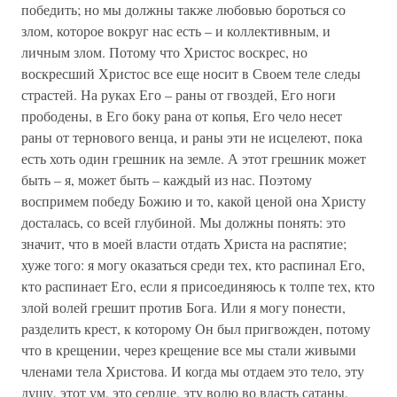
победить; но мы должны также любовью бороться со
злом, которое вокруг нас есть – и коллективным, и
личным злом. Потому что Христос воскрес, но
воскресший Христос все еще носит в Своем теле следы
страстей. На руках Его – раны от гвоздей, Его ноги
прободены, в Его боку рана от копья, Его чело несет
раны от тернового венца, и раны эти не исцелеют, пока
есть хоть один грешник на земле. А этот грешник может
быть – я, может быть – каждый из нас. Поэтому
воспримем победу Божию и то, какой ценой она Христу
досталась, со всей глубиной. Мы должны понять: это
значит, что в моей власти отдать Христа на распятие;
хуже того: я могу оказаться среди тех, кто распинал Его,
кто распинает Его, если я присоединяюсь к толпе тех, кто
злой волей грешит против Бога. Или я могу понести,
разделить крест, к которому Он был пригвожден, потому
что в крещении, через крещение все мы стали живыми
членами тела Христова. И когда мы отдаем это тело, эту
душу, этот ум, это сердце, эту волю во власть сатаны,