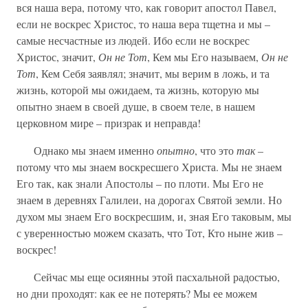
вся наша вера, потому что, как говорит апостол Павел,
если не воскрес Христос, то наша вера тщетна и мы –
самые несчастные из людей. Ибо если не воскрес
Христос, значит,
Он не Тот
, Кем мы Его называем,
Он не
Тот
, Кем Себя заявлял; значит, мы верим в ложь, и та
жизнь, которой мы ожидаем, та жизнь, которую мы
опытно знаем в своей душе, в своем теле, в нашем
церковном мире – призрак и неправда!
Однако мы знаем именно
опытно
, что это
так
–
потому что мы знаем воскресшего Христа. Мы не знаем
Его так, как знали Апостолы – по плоти. Мы Его не
знаем в деревнях Галилеи, на дорогах Святой земли. Но
духом мы знаем Его воскресшим, и, зная Его таковым, мы
с уверенностью можем сказать, что Тот, Кто ныне жив –
воскрес!
Сейчас мы еще осиянны этой пасхальной радостью,
но дни проходят: как ее не потерять? Мы ее можем