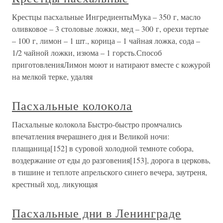
Крестцы пасхальные ИнгредиентыМука – 350 г, масло
оливковое – 3 столовые ложки, мед – 300 г, орехи тертые
– 100 г, лимон – 1 шт., корица – 1 чайная ложка, сода –
1/2 чайной ложки, изюма – 1 горсть.Способ
приготовленияЛимон моют и натирают вместе с кожурой
на мелкой терке, удаляя
Пасхальные колокола
Пасхальные колокола Быстро-быстро промчались
впечатления вчерашнего дня и Великой ночи:
плащаница[152] в суровой холодной темноте собора,
воздержание от еды до разговения[153], дорога в церковь,
в тишине и теплоте апрельского синего вечера, заутреня,
крестный ход, ликующая
Пасхальные дни в Ленинграде