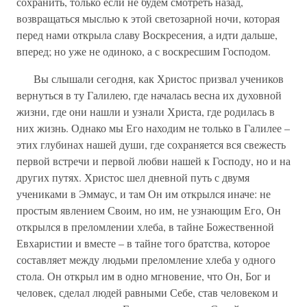
сохранить, только если не будем смотреть назад,
возвращаться мыслью к этой светозарной ночи, которая
перед нами открыла славу Воскресения, а идти дальше,
вперед; но уже не одиноко, а с воскресшим Господом.
Вы слышали сегодня, как Христос призвал учеников
вернуться в ту Галилею, где началась весна их духовной
жизни, где они нашли и узнали Христа, где родилась в
них жизнь. Однако мы Его находим не только в Галилее –
этих глубинах нашей души, где сохраняется вся свежесть
первой встречи и первой любви нашей к Господу, но и на
других путях. Христос шел дневной путь с двумя
учениками в Эммаус, и там Он им открылся иначе: не
простым явлением Своим, но им, не узнающим Его, Он
открылся в преломлении хлеба, в тайне Божественной
Евхаристии и вместе – в тайне того братства, которое
составляет между людьми преломление хлеба у одного
стола. Он открыл им в одно мгновение, что Он, Бог и
человек, сделал людей равными Себе, став человеком и