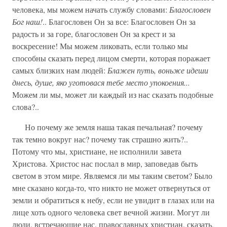
человека, мы можем начать службу словами:
Благословен
Бог наш!
.. Благословен Он за все: Благословен Он за
радость и за горе, благословен Он за крест и за
воскресение! Мы можем ликовать, если только мы
способны сказать перед лицом смерти, которая поражает
самых близких нам людей:
Блажен путь, воньже идеши
днесь, душе, яко уготовася тебе место упокоения...
Можем ли мы, может ли каждый из нас сказать подобные
слова?..
Но почему же земля наша такая печальная? почему
так темно вокруг нас? почему так страшно жить?..
Потому что мы, христиане, не исполнили завета
Христова. Христос нас послал в мир, заповедав быть
светом в этом мире. Являемся ли мы таким светом? Было
мне сказано когда-то, что никто не может отвернуться от
земли и обратиться к небу, если не увидит в глазах или на
лице хоть одного человека свет вечной жизни. Могут ли
люди, встречающие нас, православных христиан, сказать,