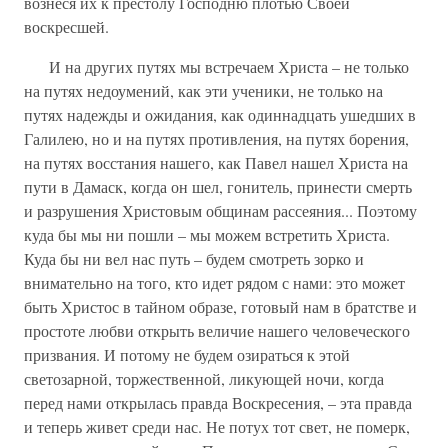
вознеся их к престолу Господню плотью Своей
воскресшей.
И на других путях мы встречаем Христа – не только
на путях недоумений, как эти ученики, не только на
путях надежды и ожидания, как одиннадцать ушедших в
Галилею, но и на путях противления, на путях борения,
на путях восстания нашего, как Павел нашел Христа на
пути в Дамаск, когда он шел, гонитель, принести смерть
и разрушения Христовым общинам рассеяния... Поэтому
куда бы мы ни пошли – мы можем встретить Христа.
Куда бы ни вел нас путь – будем смотреть зорко и
внимательно на того, кто идет рядом с нами: это может
быть Христос в тайном образе, готовый нам в братстве и
простоте любви открыть величие нашего человеческого
призвания. И потому не будем озираться к этой
светозарной, торжественной, ликующей ночи, когда
перед нами открылась правда Воскресения, – эта правда
и теперь живет среди нас. Не потух тот свет, не померк,