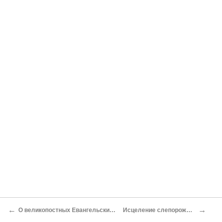
←
→
О великопостных Евангельских чтениях
Исцеление слепорожденного