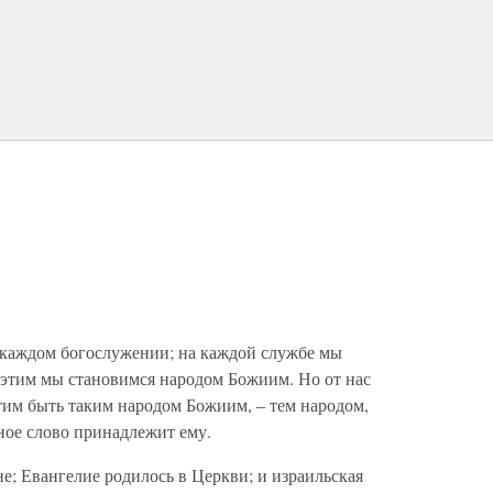
а каждом богослужении; на каждой службе мы
 этим мы становимся народом Божиим. Но от нас
отим быть таким народом Божиим, – тем народом,
ное слово принадлежит ему.
е; Евангелие родилось в Церкви; и израильская