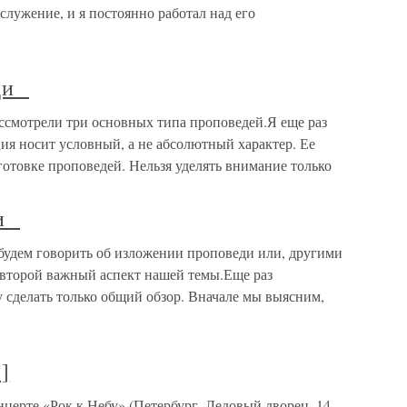
 служение, и я постоянно работал над его
еди
ссмотрели три основных типа проповедей.Я еще раз
ция носит условный, а не абсолютный характер. Ее
отовке проповедей. Нельзя уделять внимание только
ди
удем говорить об изложении проповеди или, другими
 второй важный аспект нашей темы.Еще раз
у сделать только общий обзор. Вначале мы выясним,
]
рте «Рок к Небу» (Петербург, Ледовый дворец, 14