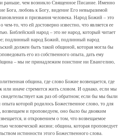
ли раньше, чем возникло Священное Писание. Именно
ие Бога, любовь к Богу, видение Его невыразимой
становления и призвания человека. Народ Божий – это
о чем-то, что ей достоверно известно, что является ее
тью. Библейский народ – это не народ, который читает
 ее; подлинный народ Божий, подлинный народ
ьский должен быть такой общиной, которая могла бы
поведовать его из собственного опыта, дать ему
 община – мы не принадлежим поистине ни Евангелию,
олитвенная община, где слово Божие возвещается, где
к или иначе стремится жить словом. И однако, если мы
, свидетельствует как раз об обратном; если бы мы были
 опыта которой родилось Божественное слово, то для
о, возвещаем и проповедуем, оно было бы двояким
озвещается, и откровением о том, что возвещаемое
стью человеческой жизни; община, которая проповедует
льством истинности этого Божественного слова.