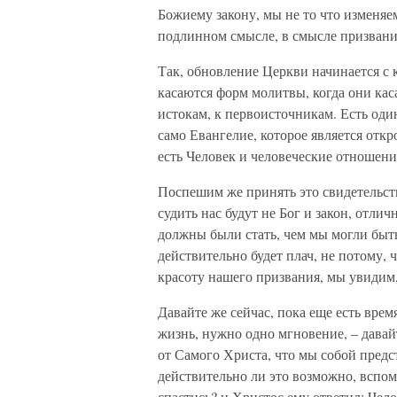
Божиему закону, мы не то что изменяе
подлинном смысле, в смысле призвания
Так, обновление Церкви начинается с к
касаются форм молитвы, когда они каса
истокам, к первоисточникам. Есть один
само Евангелие, которое является откро
есть Человек и человеческие отношени
Поспешим же принять это свидетельство
судить нас будут не Бог и закон, отл
должны были стать, чем мы могли быть 
действительно будет плач, не потому, ч
красоту нашего призвания, мы увидим,
Давайте же сейчас, пока еще есть врем
жизнь, нужно одно мгновение, – давай
от Самого Христа, что мы собой предс
действительно ли это возможно, вспом
спастись? и Христос ему ответил: Чело