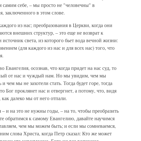
м самим себе, – мы просто не "человечны" в
, заключенного в этом слове.
аждого из нас; преобразования в Церкви, когда они
ются внешних структур, – это еще не возврат к
 источник света, из которого бьет вода вечной жизни:
вением (для каждого из нас и для всех нас) того, что
я.
 Евангелия, осознав, что когда придет на нас суд, то
ичный от нас и чуждый нам. Но мы увидим, чем мы
и чем мы не захотели стать. Тогда будет горе, тогда
то Бог проклянет нас и отвергнет, а потому, что, видя
 как далеко мы от него отпали.
я – и на это не нужны годы, – на то, чтобы преобразить
те обратимся к самому Евангелию, давайте научимся
тавляем, чем мы можем быть; и если мы сомневаемся,
ним слова Христа, когда Петр сказал: Кто же может
векам это невозможно, Богу же все возможно...