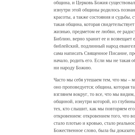
община, и Церковь Божия существова
изнутри этой общины родилось познан
красоты, а также состояния и судьбы, 
такая община, которая свидетельствует 
жизнью, предметом ее любви, ее радос
Библию, верно хранит ее и возвещает
библейский, подлинный народ евангел
сама написать Священное Писание, про
начало, родить его. Если мы не такая
ни народу Божию.
Часто мы себя утешаем тем, что мы – м
оно проповедуется; община, которая та
взглянем вокруг, то все, что мы видим
общиной, изнутри которой, из глубины
тех, кто слышит, как мы повторяем ег
откровением: откровением того, что в
стало плотью и кровью, стало реально
Божественное слово, была бы доказате