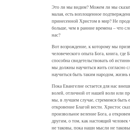
Это ли мы видим? Можем ли мы сказать
малая, есть воплощенное подтверждени
принесенной Христом в мир? Не продол
больше, чем в ранние времена – что сл
нас?
Вот возрождение, к которому мы призв
человеческого опыта Бога, книга, где 
способна свидетельствовать об истинн
мы должны научиться жить согласно с
научиться быть таким народом, жизнь
Пока Евангелие остается для нас внеш
волей, отличной от нашей воли или пр
мы, в лучшем случае, стремимся быть 
откровение Благой вести. Христос сказ
произвольное веление Бога, а открове
другим, о том, как настоящий человек 
не таковы, пока наши мысли не таковы