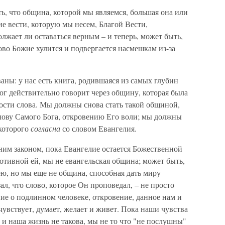
, что община, которой мы являемся, большая она или
е вести, которую мы несем, Благой Вести,
жает ли оставаться верным – и теперь, может быть,
ово Божие хулится и подвергается насмешкам из-за
аны: у нас есть книга, родившаяся из самых глубин
Бог действительно говорит через общину, которая была
ости слова. Мы должны снова стать такой общиной,
лову Самого Бога, откровению Его воли; мы должны
 которого
согласна
со словом Евангелия.
ним законом, пока Евангелие остается Божественной
отивной ей, мы не евангельская община; может быть,
ею, но мы еще не община, способная дать миру
ал, что слово, которое Он проповедал, – не просто
ние о подлинном человеке, откровение, данное нам и
чувствует, думает, желает и живет. Пока наши чувства
 и наша жизнь не такова, мы не то что "не послушны"