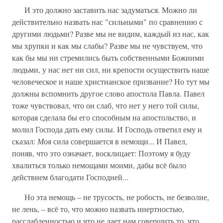
И это должно заставить нас задуматься. Можно ли
действительно назвать нас "сильными" по сравнению с
другими людьми? Разве мы не видим, каждый из нас, как
мы хрупки и как мы слабы? Разве мы не чувствуем, что
как бы мы ни стремились быть собственными Божиими
людьми, у нас нет ни сил, ни крепости осуществить наше
человеческое и наше христианское призвание? Но тут мы
должны вспомнить другое слово апостола Павла. Павел
тоже чувствовал, что он слаб, что нет у него той силы,
которая сделала бы его способным на апостольство, и
молил Господа дать ему силы. И Господь ответил ему и
сказал:
Моя
сила совершается в немощи... И Павел,
поняв, что это означает, восклицает: Поэтому я буду
хвалиться только немощами моими, дабы всё было
действием благодати Господней...
Но эта немощь – не трусость, не робость, не безволие,
не лень, – всё то, что можно назвать инертностью,
расслабленностью и что не дает нам совершить то, что