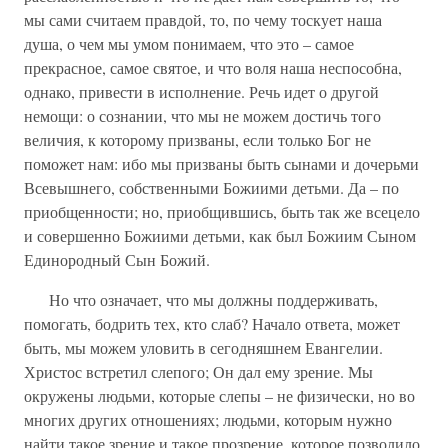
мы сами считаем правдой, то, по чему тоскует наша
душа, о чем мы умом понимаем, что это – самое
прекрасное, самое святое, и что воля наша неспособна,
однако, привести в исполнение. Речь идет о другой
немощи: о сознании, что мы не можем достичь того
величия, к которому призваны, если только Бог не
поможет нам: ибо мы призваны быть сынами и дочерьми
Всевышнего, собственными Божиими детьми. Да – по
приобщенности; но, приобщившись, быть так же всецело
и совершенно Божиими детьми, как был Божиим Сыном
Единородный Сын Божий.
Но что означает, что мы должны поддерживать,
помогать, бодрить тех, кто слаб? Начало ответа, может
быть, мы можем уловить в сегодняшнем Евангелии.
Христос встретил слепого; Он дал ему зрение. Мы
окружены людьми, которые слепы – не физически, но во
многих других отношениях; людьми, которым нужно
найти такое зрение и такое прозрение, которое позволило