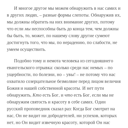
И многое другое мы можем обнаружить в нас самих и
в других людях, – разные формы слепоты. Обнаружив их,
мы должны обратить на них внимание других, потому
что если
мы
неспособны быть до конца тем, чем должны
бы быть, то, может, по нашему слову другие сумеют
достигнуть того, что мы, по нерадению, по слабости, не
умеем осуществить.
Подобно тому и немота человека из сегодняшнего
евангельского отрывка: сколько среди нас немых – по
ущербности, по болезни, но – увы! – не потому что нас
охватило созерцательное безмолвие перед лицом величия
Божия и нашей собственной красоты. И нет пути
обнаружить,
Кто
есть Бог, и
что
есть Бог, если мы не
обнаружим святость и красоту в себе самих. Один
русский проповедник сказал раз: Когда Бог смотрит на
нас, Он не видит ни добродетелей, ни успехов, которых
нет, но Он видит извечную красоту, которой Он нас