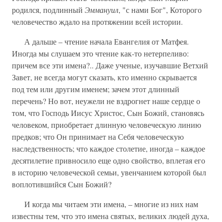
родился, подлинный
Эммануил
, "с нами Бог", Которого
человечество ждало на протяжении всей истории.
А дальше – чтение начала Евангелия от Матфея.
Иногда мы слушаем это чтение как-то нетерпеливо:
причем все эти имена?.. Даже ученые, изучавшие Ветхий
Завет, не всегда могут сказать, кто именно скрывается
под тем или другим именем; зачем этот длинный
перечень? Но вот, неужели не вздрогнет наше сердце о
том, что Господь Иисус Христос, Сын Божий, становясь
человеком, приобретает длинную человеческую линию
предков; что Он принимает на Себя человеческую
наследственность; что каждое столетие, иногда – каждое
десятилетие привносило еще одно свойство, вплетая его
в историю человеческой семьи, увенчанием которой был
воплотившийся Сын Божий?
И когда мы читаем эти имена, – многие из них нам
известны тем, что это имена святых, великих людей духа,