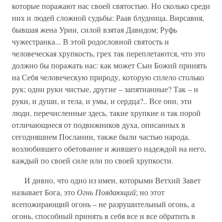
которые поражают нас своей святостью. Но сколько среди
них и людей сложной судьбы: Раав блудница, Вирсавия,
бывшая жена Урии, силой взятая Давидом; Руфь
чужестранка... В этой родословной святость и
человеческая хрупкость, грех так переплетаются, что это
должно бы поражать нас: как может Сын Божий принять
на Себя человеческую природу, которую сплело столько
рук; одни руки чистые, другие – запятнанные? Так – и
руки, и души, и тела, и умы, и сердца?.. Все они, эти
люди, перечисленные здесь, такие хрупкие и так порой
отличающиеся от подвижников духа, описанных в
сегодняшнем Послании, также были частью народа,
возлюбившего обетование и жившего надеждой на него,
каждый по своей силе или по своей хрупкости.
И дивно, что одно из имен, которыми Ветхий Завет
называет Бога, это
Огнь Поядающий
; но этот
всепожирающий огонь – не разрушительный огонь, а
огонь, способный принять в себя все и все обратить в