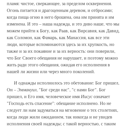
пламя: чистое, сверкающее, за пределом осквернения.
Огонь питается и драгоценным деревом, и отбросами;
когда пища огню в него брошена, она им принята и им
изменена. И это – наша надежда, и это диво наше, что мы
можем прийти к Богу, как Раав, как Вирсавия, как Давид,
как Соломон, как Фамарь, как Манассия, как все эти
люди, которые вспоминаются здесь за их хрупкость, но
также и за их покаяние и за их верность: они поверили,
что Бог Своего обещания не нарушает, и поэтому можно
жить ради этого обещания, ожидая его исполнения в
нашей ли жизни или через много поколений.
И однажды исполнилось это обетование: Бог пришел,
Он –
Эммануил
, "Бог среди нас", "с нами Бог". Бог
пришел, и Его имя, человеческое имя
Иисус
означает
"Господь есть спасение": обещание исполнено. Но не
следует ли нам задуматься на мгновение о тех столетиях,
когда люди жили ожиданием, так никогда и не увидев
исполнения своей надежды; с такой верностью, с таким