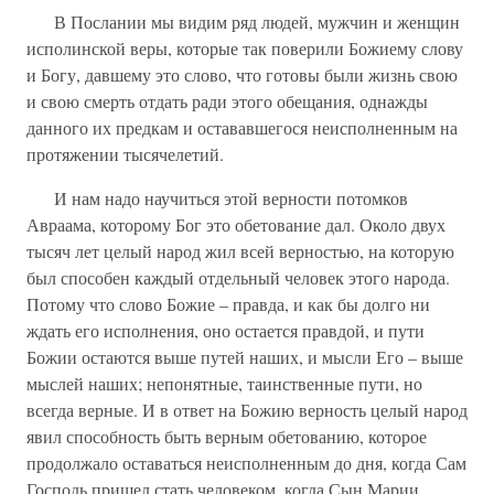
В Послании мы видим ряд людей, мужчин и женщин
исполинской веры, которые так поверили Божиему слову
и Богу, давшему это слово, что готовы были жизнь свою
и свою смерть отдать ради этого обещания, однажды
данного их предкам и остававшегося неисполненным на
протяжении тысячелетий.
И нам надо научиться этой верности потомков
Авраама, которому Бог это обетование дал. Около двух
тысяч лет целый народ жил всей верностью, на которую
был способен каждый отдельный человек этого народа.
Потому что слово Божие – правда, и как бы долго ни
ждать его исполнения, оно остается правдой, и пути
Божии остаются выше путей наших, и мысли Его – выше
мыслей наших; непонятные, таинственные пути, но
всегда верные. И в ответ на Божию верность целый народ
явил способность быть верным обетованию, которое
продолжало оставаться неисполненным до дня, когда Сам
Господь пришел стать человеком, когда Сын Марии