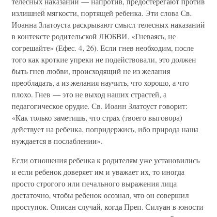
телесных наказаний — напротив, предостерегают против
излишней мягкости, портящей ребенка. Эти слова Св.
Иоанна Златоуста раскрывают смысл телесных наказаний
в контексте родительской ЛЮБВИ. «Гневаясь, не
согрешайте» (Ефес. 4, 26). Если гнев необходим, после
того как кроткие упреки не подействовали, это должен
быть гнев любви, происходящий не из желания
преобладать, а из желания научить, что хорошо, а что
плохо. Гнев — это не выход наших страстей, а
педагогическое орудие. Св. Иоанн Златоуст говорит:
«Как только заметишь, что страх (твоего выговора)
действует на ребенка, попридержись, ибо природа наша
нуждается в послаблении».
Если отношения ребенка к родителям уже установились
и если ребенок доверяет им и уважает их, то иногда
просто строгого или печального выражения лица
достаточно, чтобы ребенок осознал, что он совершил
проступок. Описан случай, когда Преп. Силуан в юности