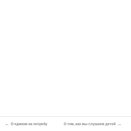
←
→
О едином на потребу
О том, как мы слушаем детей