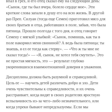
впал в грех, и его отец сказал ему на следующий день:
«Сынок, где ты был вчера, болело сердце мое». Эти
кроткие слова запали в душу его на всю жизнь. В другой
раз Преп. Силуан (тогда еще Семен) приготовил мясо для
своих братьев и отца, работавших в поле, забыв, что была
пятница. Прошло полгода с того дня, и отец говорит
Семену с мягкой улыбкой: «Сынок, помнишь, как ты в
поле накормил меня свининой? А ведь была пятница; ты
знаешь, я ел ее тогда как стерву». — «Что ж ты мне не
сказал тогда!» — «Я, сынок, не хотел тебя смутить». Это
не простая мягкость, это — результат глубоко
укоренившихся взаимоотношений доверия и уважения.
Дисциплина должна быть разумной и справедливой.
Цель ее — научить детей различать добро и зло. Дети
очень чувствительны к справедливости, и их очень
расстраивает, когда видят в своих родителях яростную
вспыльчивость из–за чего–либо незначительного, или
когда упреки бывают непредсказуемы. Если мы