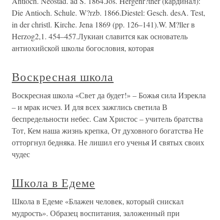
Antioch. Neostad. ad S. 1864.Jos. Hergenr?ther (кардинал):
Die Antioch. Schule. W?rzb. 1866.Diestel: Gesch. desA. Test,
in der christl. Kirche. Jena 1869 (pp. 126–141).W. M?ller в
Herzog2,1. 454–457.Лукиан славится как основатель
антиохийской школы богословия, которая
Воскресная школа
Воскресная школа «Свет да будет!» – Божья сила Изрекла
– и мрак исчез. И для всех зажглись светила В
беспредельности небес. Сам Христос – учитель братства
Тот, Кем наша жизнь крепка, От духовного богатства Не
отторгнул бедняка. Не лишил его ученья И святых своих
чудес
Школа в Едеме
Школа в Едеме «Блажен человек, который снискал
мудрость». Образец воспитания, заложенный при