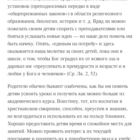
установок (преподносимых нередко в виде
«общепризнанных законов») в области религиозного
образования, биологии, истории и т. д. Вряд ли можно
пожелать своим детям спорить с преподавателями или
бояться услышать новые идеи — но наше дело помочь им
быть начеку. Опять, «единым на потребу» и здесь
оказывается наша молитва за своих детей, пока они в
школе, о том, чтобы Бог оградил их от всякого зла и
даровал им «преуспевать в премудрости и возрасте и в
любви у Бога и человеков» (Ср. Лк. 2, 52).
Родители обычно бывают озабочены, как бы им помочь
детям усвоить уроки и получить как можно больше из
академического курса. Воистину, тот, кто воспитан в
христианском смирении, способен, преуспев в знаниях,
не возгордиться и использовать их на пользу ближних.
Хорошо предоставить детям время и спокойное место для
занятий. Можно проявить интерес к их текущей
программе и поощрить их к приобретению вкуса к учебе.