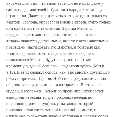
окружавшими их, что такой веры Он не нашел даже у
самих представителей избранного народа Божия — у
израильтян. Далее, как рассказывает уже один только св.
Матфей, Господь, опровергая мнение евреев, будто только
они одни могут быть членами Царства Мессии,
предрекает, что многие из язычников «с востока и
запада» окажутся достойными, вместе с ветхозаветными
праотцами, наследовать это Царство, в то время как
«сыны царства», то есть евреи, за свое неверие в
пришедшего Мессию будут извержены во тьму
кромешную, где
«будет плач и скрежет зубов»
(Матф.
8:12). В этих словах Господа, как и во многих других Его
речах и притчах, Царство Небесное представляется под
образом вечери, или пира, за которым на Востоке не
сидели, а возлежали. Чем-либо провинившихся гостей
выводили из комнаты, где проходила вечеря, во
внешнюю (кромешную) тьму, на холод, который
противопоставляется теплой и светлой комнате, и
изгнанные скрежетали зубами от холода и досады; образ