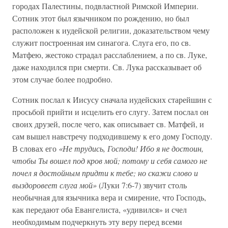
городах Палестины, подвластной Римской Империи.
Сотник этот был язычником по рождению, но был
расположен к иудейской религии, доказательством чему
служит построенная им синагога. Слуга его, по св.
Матфею, жестоко страдал расслаблением, а по св. Луке,
даже находился при смерти. Св. Лука рассказывает об
этом случае более подробно.
Сотник послал к Иисусу сначала иудейских старейшин с
просьбой прийти и исцелить его слугу. Затем послал он
своих друзей, после чего, как описывает св. Матфей, и
сам вышел навстречу подходившему к его дому Господу.
В словах его
«Не трудись, Господи! Ибо я не достоин,
чтобы Ты вошел под кров мой; потому и себя самого не
почел я достойным придти к тебе; но скажи слово и
выздоровеет слуга мой»
(Луки 7:6-7) звучит столь
необычная для язычника вера и смирение, что Господь,
как передают оба Евангелиста, «удивился» и счел
необходимым подчеркнуть эту веру перед всеми