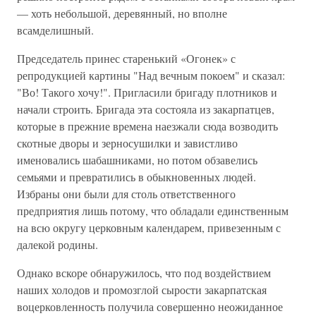
— хоть небольшой, деревянный, но вполне
всамделишный.
Председатель принес старенький «Огонек» с
репродукцией картины "Над вечным покоем" и сказал:
"Во! Такого хочу!". Пригласили бригаду плотников и
начали строить. Бригада эта состояла из закарпатцев,
которые в прежние времена наезжали сюда возводить
скотные дворы и зерносушилки и завистливо
именовались шабашниками, но потом обзавелись
семьями и превратились в обыкновенных людей.
Избраны они были для столь ответственного
предприятия лишь потому, что обладали единственным
на всю округу церковным календарем, привезенным с
далекой родины.
Однако вскоре обнаружилось, что под воздействием
наших холодов и промозглой сырости закарпатская
воцерковленность получила совершенно неожиданное