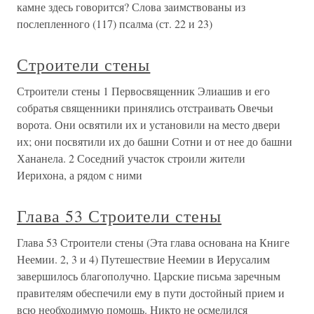
камне здесь говорится? Слова заимствованы из
послепленного (117) псалма (ст. 22 и 23)
Строители стены
Строители стены 1 Первосвященник Элиашив и его
собратья священники принялись отстраивать Овечьи
ворота. Они освятили их и установили на место двери
их; они посвятили их до башни Сотни и от нее до башни
Хананела. 2 Соседний участок строили жители
Иерихона, а рядом с ними
Глава 53 Строители стены
Глава 53 Строители стены (Эта глава основана на Книге
Неемии. 2, 3 и 4) Путешествие Неемии в Иерусалим
завершилось благополучно. Царские письма заречным
правителям обеспечили ему в пути достойный прием и
всю необходимую помощь. Никто не осмелился