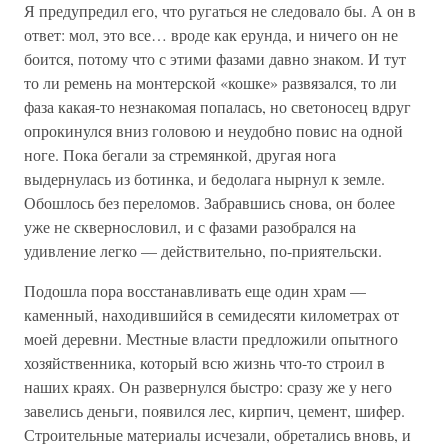
Я предупредил его, что ругаться не следовало бы. А он в
ответ: мол, это все… вроде как ерунда, и ничего он не
боится, потому что с этими фазами давно знаком. И тут
то ли ремень на монтерской «кошке» развязался, то ли
фаза какая-то незнакомая попалась, но светоносец вдруг
опрокинулся вниз головою и неудобно повис на одной
ноге. Пока бегали за стремянкой, другая нога
выдернулась из ботинка, и бедолага нырнул к земле.
Обошлось без переломов. Забравшись снова, он более
уже не сквернословил, и с фазами разобрался на
удивление легко — действительно, по-приятельски.
Подошла пора восстанавливать еще один храм —
каменный, находившийся в семидесяти километрах от
моей деревни. Местные власти предложили опытного
хозяйственника, который всю жизнь что-то строил в
наших краях. Он развернулся быстро: сразу же у него
завелись деньги, появился лес, кирпич, цемент, шифер.
Строительные материалы исчезали, обретались вновь, и