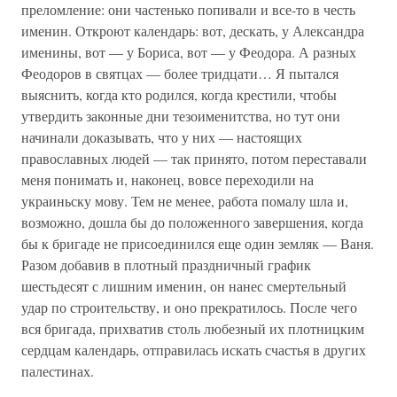
преломление: они частенько попивали и все-то в честь
именин. Откроют календарь: вот, дескать, у Александра
именины, вот — у Бориса, вот — у Феодора. А разных
Феодоров в святцах — более тридцати… Я пытался
выяснить, когда кто родился, когда крестили, чтобы
утвердить законные дни тезоименитства, но тут они
начинали доказывать, что у них — настоящих
православных людей — так принято, потом переставали
меня понимать и, наконец, вовсе переходили на
украиньску мову. Тем не менее, работа помалу шла и,
возможно, дошла бы до положенного завершения, когда
бы к бригаде не присоединился еще один земляк — Ваня.
Разом добавив в плотный праздничный график
шестьдесят с лишним именин, он нанес смертельный
удар по строительству, и оно прекратилось. После чего
вся бригада, прихватив столь любезный их плотницким
сердцам календарь, отправилась искать счастья в других
палестинах.