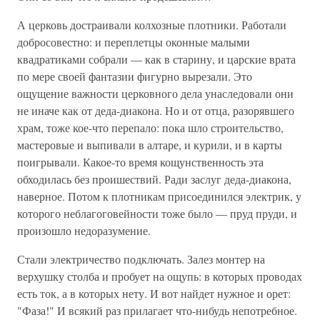
А церковь достраивали колхозные плотники. Работали
добросовестно: и переплетцы оконные малыми
квадратиками собрали — как в старину, и царские врата
по мере своей фантазии фигурно вырезали. Это
ощущение важности церковного дела унаследовали они
не иначе как от деда-диакона. Но и от отца, разорявшего
храм, тоже кое-что перепало: пока шло строительство,
мастеровые и выпивали в алтаре, и курили, и в карты
поигрывали. Какое-то время кощунственность эта
обходилась без проишествий. Ради заслуг деда-диакона,
наверное. Потом к плотникам присоединился электрик, у
которого неблагоговейности тоже было — пруд пруди, и
произошло недоразумение.
Стали электричество подключать. Залез монтер на
верхушку столба и пробует на ощупь: в которых проводах
есть ток, а в которых нету. И вот найдет нужное и орет:
"Фаза!" И всякий раз прилагает что-нибудь непотребное.