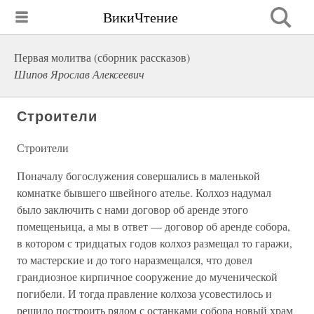
ВикиЧтение
Первая молитва (сборник рассказов)
Шипов Ярослав Алексеевич
Строители
Строители
Поначалу богослужения совершались в маленькой
комнатке бывшего швейного ателье. Колхоз надумал
было заключить с нами договор об аренде этого
помещеньица, а мы в ответ — договор об аренде собора,
в котором с тридцатых годов колхоз размещал то гаражи,
то мастерские и до того наразмещался, что довел
грандиозное кирпичное сооружение до мученической
погибели. И тогда правление колхоза усовестилось и
решило построить рядом с останками собора новый храм