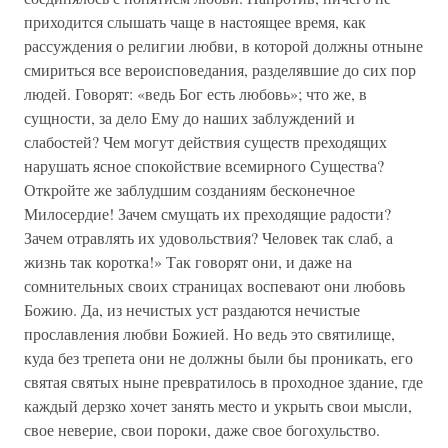
приходится слышать чаще в настоящее время, как
рассуждения о религии любви, в которой должны отныне
смириться все вероисповедания, разделявшие до сих пор
людей. Говорят: «ведь Бог есть любовь»; что же, в
сущности, за дело Ему до наших заблуждений и
слабостей? Чем могут действия существ преходящих
нарушать ясное спокойствие всемирного Существа?
Откройте же заблудшим созданиям бесконечное
Милосердие! Зачем смущать их преходящие радости?
Зачем отравлять их удовольствия? Человек так слаб, а
жизнь так коротка!» Так говорят они, и даже на
сомнительных своих страницах воспевают они любовь
Божию. Да, из нечистых уст раздаются нечистые
прославления любви Божией. Но ведь это святилище,
куда без трепета они не должны были бы проникать, его
святая святых ныне превратилось в проходное здание, где
каждый дерзко хочет занять место и укрыть свои мысли,
свое неверие, свои пороки, даже свое богохульство.