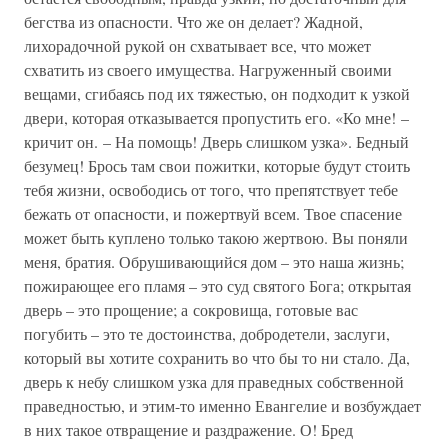
бегства из опасности. Что же он делает? Жадной,
лихорадочной рукой он схватывает все, что может
схватить из своего имущества. Нагруженный своими
вещами, сгибаясь под их тяжестью, он подходит к узкой
двери, которая отказывается пропустить его. «Ко мне! –
кричит он. – На помощь! Дверь слишком узка». Бедный
безумец! Брось там свои пожитки, которые будут стоить
тебя жизни, освободись от того, что препятствует тебе
бежать от опасности, и пожертвуй всем. Твое спасение
может быть куплено только такою жертвою. Вы поняли
меня, братия. Обрушивающийся дом – это наша жизнь;
пожирающее его пламя – это суд святого Бога; открытая
дверь – это прощение; а сокровища, готовые вас
погубить – это те достоинства, добродетели, заслуги,
который вы хотите сохранить во что бы то ни стало. Да,
дверь к небу слишком узка для праведных собственной
праведностью, и этим-то именно Евангелие и возбуждает
в них такое отвращение и раздражение. О! Бред