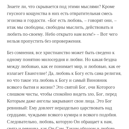
Знаете ли, что скрывается под этими мыслями? Кроме
гнусного кощунства в них есть отвратительная смесь
эгоизма и гордости. «Бог есть любовь, – говорят они, –
итак мы свободны, свободны мыслить, действовать и
любить по-своему. Небо открыто нам всем!» – Вот чего
нельзя пропустить без опровержения.
Без сомнения, все христианство может быть сведено к
одному понятию милосердия и любви. Но какая бездна
между любовью, как ее понимает мир, и любовью, как ее
излагает Евангелие! Да, любовь к Богу есть сама религия,
но что такое эта любовь к Богу и самый Виновник
всякого бытия и жизни? Это святой Бог, очи Которого
слишком чисты, чтобы спокойно видеть зло, Бог, перед
Которым даже ангелы закрывают свои лица. Это Бог
ревнивый: Ему довлеет нераздельно царствовать над
сердцами, чуждыми всякого кумира и всякого подобия.
Следовательно, любовь, которую Он обращает к нам,
свята и ревнива, как Он Сам. Таким образом и любовь,