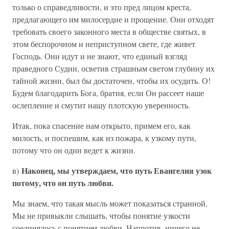
только о справедливости, и это пред лицом креста,
предлагающего им милосердие и прощение. Они отходят
требовать своего законного места в обществе святых, в
этом беспорочном и неприступном свете, где живет
Господь. Они идут и не знают, что единый взгляд
праведного Судии, осветив страшным светом глубину их
тайной жизни, был бы достаточен, чтобы их осудить. О!
Будем благодарить Бога, братия, если Он рассеет наше
ослепление и смутит нашу плотскую уверенность.
Итак, пока спасение нам открыто, примем его, как
милость, и поспешим, как из пожара, к узкому пути,
потому что он один ведет к жизни.
Наконец, мы утверждаем, что путь Евангелия узок
в)
потому, что он путь любви.
Мы знаем, что такая мысль может показаться странной.
Мы не привыкли слышать, чтобы понятие узкости
соединялось с понятием любви. Напротив, ничего не