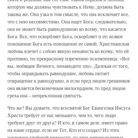
которую мы должны чувствовать к Нему, должна быть
такова же. Она узка в том смысле, что она исключает все,
что с нею несовместимо. Она ищет Бога: следовательно,
она не может быть равнодушною ко всему, что касается
Бога. Все, что оскорбляет Бога, оскорбляет и ее; всякое
поношение Бога есть поношение ее самой. Христианская
любовь влечет с собою явную ненависть ко всему, что ей
противно, по прекрасному изречению псалмопевца: «Все
вы, любящие Вечного, ненавидите зло». Далекая от того,
чтобы оправдывать равнодушие, любовь питает
отвращение к равнодушно, и если пред лицом грешников
она является бесконечным милосердием, то пред лицом
греха она – непреклонная святость.
Что же? Вы думаете, что всесвятой Бог Евангелия Иисуса
Христа требует от нас меньшего, чем то, чего люди
требуют друг от друга? И кто, в самом деле, имеет право
на наше сердце, если не Тот, Кто его создал? Из этих
сокровищ глубокой нежности, из этих непреодолимых