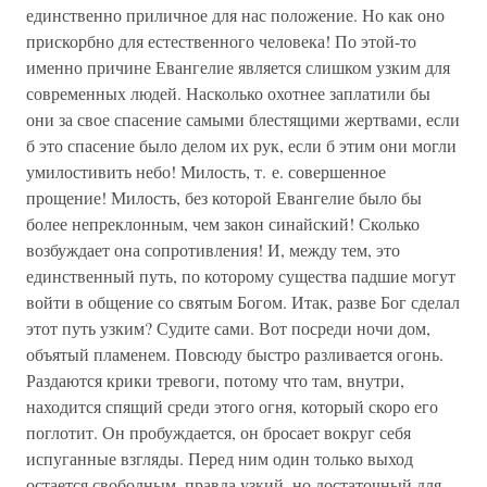
единственно приличное для нас положение. Но как оно
прискорбно для естественного человека! По этой-то
именно причине Евангелие является слишком узким для
современных людей. Насколько охотнее заплатили бы
они за свое спасение самыми блестящими жертвами, если
б это спасение было делом их рук, если б этим они могли
умилостивить небо! Милость, т. е. совершенное
прощение! Милость, без которой Евангелие было бы
более непреклонным, чем закон синайский! Сколько
возбуждает она сопротивления! И, между тем, это
единственный путь, по которому существа падшие могут
войти в общение со святым Богом. Итак, разве Бог сделал
этот путь узким? Судите сами. Вот посреди ночи дом,
объятый пламенем. Повсюду быстро разливается огонь.
Раздаются крики тревоги, потому что там, внутри,
находится спящий среди этого огня, который скоро его
поглотит. Он пробуждается, он бросает вокруг себя
испуганные взгляды. Перед ним один только выход
остается свободным, правда узкий, но достаточный для