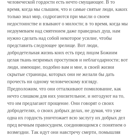
человеческой гордости есть нечто смущающее. В то
время, когда мы слышим, что и самые святые люди, каких
только знал мир, содрогаются при мысли о своем
недостоинстве и взывают о милости; в то время, когда мы
недоумеваем над смятением даже праведных душ, нам
нужно сделать над собой некоторое усилие, чтобы
представить следующее зрелище. Вот люди,
добродетельная жизнь коих есть пред лицом Божиим
целая ткань незримых проступков и неблагодарности; вот
люди, имеющие, подобно вам и мне, в своей жизни
скрытые страницы, которых они не желали бы дать
прочесть ни одному человеческому взгляду.
Предположим, что они отталкивают помилование, как
нечто слишком для них унизительное, и негодуют на то,
что им предлагают прощение. Они говорят о своих
добродетелях, о своих добрых делах, не думая, что уже
одна их гордость уничтожает всю заслугу их добрых дел
пред вечным правосудием, соединяющимся с понятием о
возмездии. Так идут они навстречу смерти, помышляя