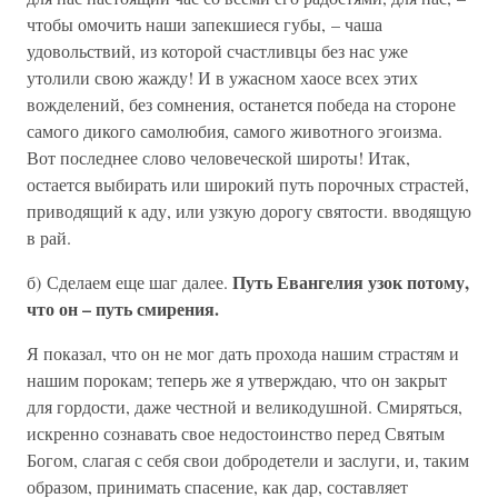
чтобы омочить наши запекшиеся губы, – чаша
удовольствий, из которой счастливцы без нас уже
утолили свою жажду! И в ужасном хаосе всех этих
вожделений, без сомнения, останется победа на стороне
самого дикого самолюбия, самого животного эгоизма.
Вот последнее слово человеческой широты! Итак,
остается выбирать или широкий путь порочных страстей,
приводящий к аду, или узкую дорогу святости. вводящую
в рай.
Путь Евангелия узок потому,
б) Сделаем еще шаг далее.
что он – путь смирения.
Я показал, что он не мог дать прохода нашим страстям и
нашим порокам; теперь же я утверждаю, что он закрыт
для гордости, даже честной и великодушной. Смиряться,
искренно сознавать свое недостоинство перед Святым
Богом, слагая с себя свои добродетели и заслуги, и, таким
образом, принимать спасение, как дар, составляет