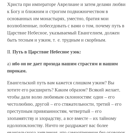
Христа при императоре Аврелиане и затем делами любви
к Богу и ближним и строгим подвижничеством в
основанных им монастырях, уместно, братия мои
возлюбленные, побеседовать с вами о том, почему путь в
Царствие Небесное, указываемый Евангелием, должен
быть тесным и узким, т. е. трудным и скорбным.
Путь в Царствие Небесное узок:
II.
ибо он не дает прохода нашим страстям и нашим
а)
порокам.
Евангельский путь вам кажется слишком узким? Вы
хотите его расширить? Каким образом? Всякий желает,
чтобы дали волю любимым склонностям: один – его
честолюбию, другой – его стяжательности, третий – его
преступным привязанностям, четвертый – его
злопамятству и злорадству, а все вместе – их тайному
идолопоклонству. Ничто не раздражает вас более
евангельского заявления, что самоотречение без оговорок