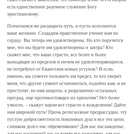
есть единственное разумное служение Богу
христианскому.
Попытаемся же расширить путь, и пусть исполнится
ваше желание. Создадим нравственное учение вам по
сердцу. Вы теперь им удовлетворены. Но кто поручится
мне, что вы будете им удовлетворены и завтра? Кто
скажет мне, что ваши страсти, все более и более
выходящие из пределов и ничем не удовлетворяющиеся,
не потребуют от Евангелия новых уступок? И если,
именно, вы сумеете положить им предел, то кто уверит
меня, что другие сумеют остановиться, подобно вам, и не
приступят, во имя широты, к разрушению остальных
преград, еще противостоящих их прихотям? Нет более
узкости, – скажут хором все страсти и вожделения! Дайте
нам широкий путь! Прочь религиозные предрассудки, эту
пустую добросовестность боязливых душ и все эти цепи,
слишком долго нас обременявшие! Для нас наслажденье,
для нас настоящий час со всеми его радостями, для нас, –