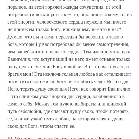
порывов, из этой горячей жажды сочувствия, из этой
потребности восхищаться кем-то, поклоняться кому-то, из
этой энергии человеческого сердца неужели мы ничего
не принесем только Богу, вложившему все это в нас?
Думаю, что вы и сами перестали бы веровать в такого
бога, который у вас потребовал бы менее самоотречения,
чем вашей жизни и вашего сердца. Тем именно узок путь
Евангелия, что вступивший на него имеет отныне только
одну цель: служение Богу в любви. Вот что вас пугает, о
братия мои! Эта исключительная любовь вас отталкивает:
посвятить свою жизнь Богу, все любить через Него и для
Него, терять душу свою для Него, как говорит Евангелие
– это слишком узкая дорога для сердца, влюбленного в
самого себя. Между тем нужно выбирать: или широкий
путь себялюбия, где спасают душу свою, чтобы потерять
ее, или же узкий путь любви, на котором теряют душу
свою для Бога, чтобы спасти ее.
III. Мы показали вам, братия, почему путь Евангелия