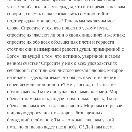
узок. Ошибаюсь ли я, утверждая, что в то время, как я вам
говорил, совесть ваша, соглашаясь со мною, тайно
подтверждала мои доводы? Теперь мы заключим мое
слово. Спросите у тех, кто пошел по узкому пути,
спросите их: жалеют ли они о своих лишениях и жертвах;
спросите их обо всех обольщениях плоти и гордости:
стоят ли они неизмеримой радости души, примиренной с
Богом, живущей в том, что истинно, уверенной в своем
вечном счастье? Спросите у них о всех удовольствиях
себялюбия: стоят ли они чистого веселия любви, которое
начинается здесь, на земле, чтобы расцвести на небе в
своей бесконечной полноте? Нет, Господи! Ты нас не
обманываешь, Ты не поступаешь с нами, как мир. Мир
обещает нам радость, но дает нам только горечь; Ты же
обещаешь нам крест и даешь радость. Мир нам открывает
широкую дорогу, но это – дорога безнадежных
блужданий и обманов; Ты же открываешь нам узкий
путь, но он верно ведет нас к небу. О! Дай нам всем,