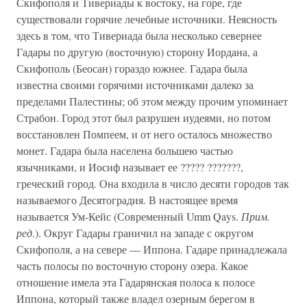
Скифополя и Тивериады к востоку, на горе, где
существовали горячие лечебные источники. Неясность
здесь в том, что Тивериада была несколько севернее
Гадары по другую (восточную) сторону Иордана, а
Скифополь (Беосан) гораздо южнее. Гадара была
известна своими горячими источниками далеко за
пределами Палестины; об этом между прочим упоминает
Страбон. Город этот был разрушен иудеями, но потом
восстановлен Помпеем, и от него осталось множество
монет. Гадара была населена большею частью
язычниками, и Иосиф называет ее ????? ???????,
греческий город. Она входила в число десяти городов так
называемого Десятоградия. В настоящее время
называется Ум-Кейс (Современный Umm Qays.
Прим.
ред
.). Округ Гадары граничил на западе с округом
Скифополя, а на севере — Иппона. Гадаре принадлежала
часть полосы по восточную сторону озера. Какое
отношение имела эта Гадарянская полоса к полосе
Иппона, который также владел озерным берегом в