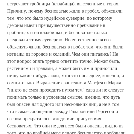
встречают гробницы (кладбища), высеченные в горах.
Причину, почему бесноватые жили в гробах, объясняли
тем, что это было иудейское суеверие, по которому
демоны имели преимущественно пребывание в
гробницах и на кладбищах, и бесноватые только
следовали этому суеверию. Но естественнее всего
объяснять жизнь бесноватых в гробах тем, что они были
изгнаны из городов и селений. Чем они питались? На
этот вопрос опять трудно ответить точно. Может быть,
растениями и травами, а может быть им и приносили
пищу какие-нибудь люди, хотя это последнее, конечно, и
сомнительно. Выражение евангелиста Матфея и Марка
"никто не смел проходить путем тем" едва ли не следует
понимать только в условном смысле, именно, что путь
был опасен для одного или нескольких лиц, а не в том,
что всякое сообщению между Гадарой или Гергесой и
озером прекратилось вследствие присутствия
бесноватых. Что они не для всех были опасны, видно из
того, что по крайней мере одного бесноватого пробовали