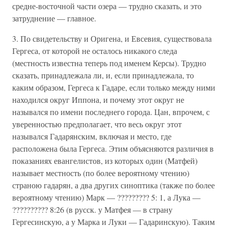
средне-восточной части озера — трудно сказать, и это
затруднение — главное.
3. По свидетельству и Оригена, и Евсевия, существовала
Гергеса, от которой не осталось никакого следа
(местность известна теперь под именем Керсы). Трудно
сказать, принадлежала ли, и, если принадлежала, то
каким образом, Гергеса к Гадаре, если только между ними
находился округ Иппона, и почему этот округ не
назывался по имени последнего города. Цан, впрочем, с
уверенностью предполагает, что весь округ этот
назывался Гадарянским, включая и место, где
расположена была Гергеса. Этим объясняются различия в
показаниях евангелистов, из которых один (Матфей)
называет местность (по более вероятному чтению)
страною гадарян, а два других синоптика (также по более
вероятному чтению) Марк — ????????? 5: 1, а Лука —
?????????? 8:26 (в русск. у Матфея — в страну
Гергесинскую, а у Марка и Луки — Гадаринскую). Таким