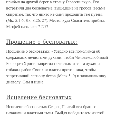
прибыл на другой берег в страну Гергесинскую, Его
встретили два бесноватые, вышедшие из гробов, весьма
свирепые, так что никто не смел проходить тем путем.
(Мк. 5:1-6; Лк. 8:26, 27). Место, куда Спаситель прибыл,
Матфей называет ? ????
Прошение о бесноватых:
Прошение о бесноватых: «Усердно все помолимся об
одержимых нечистыми духами, чтобы Человеколюбивый
Бог через Христа запретил нечистым и злым духам и
избавил рабов Своих or власти противника, чтобы
запретивший легиону бесов (Марк 5, 9) и злоначальнику
диаволу, Сам и ныне
Исцеление бесноватых
Исцеление бесноватых Старец Паисий вел брань с
началами и властями тьмы. Выйдя победителем из этой