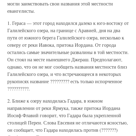
могли заимствовать свои названия этой местности
евангелисты.
1. Гераса — этот город находился далеко к юго-востоку от
Галилейского озера, на границе с Аравией, дня на два
пути от южного берега Галилейского озера, несколько к
северу от реки Иавока, притока Иордана. От города
остались самые значительные развалины в той местности.
Он стоял на месте нынешнего Джераш. Предполагают,
однако, что он не мог сообщить названия местности близ
Галилейского озера, и что встречающееся в некоторых
рукописях название ????????? есть только испорченное
??????????.
2. Ближе к озеру находилась Гадара, в южном
направлении от реки Ярмука, также притока Иордана
Иосиф Флавий говорит, что Гадара была укрепленной
столицей Переи. Слова Евсевия не отличаются ясностью,
он сообщает, что Гадара находилась против (???????)