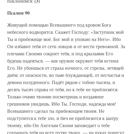
(3)
поклонимся:
Псалом 90
Живущий помощью Всевышнего под кровом Бога
небесного водворится. Скажет Господу: «Заступник мой
Ты и прибежище моё, Бог мой и уповаю на Него». Ибо
Он избавит тебя от сети ловцов и от вести тревожной. За
плечами Своими сокроет тебя, и под крыльями Его
будешь надеяться, —
как
оружие окружит тебя истина
Его. Не убоишься от страха ночного, от стрелы, летящей
днём; от опасности, во тьме блуждающей, от несчастья и
демона полуденного. Падёт рядом с тобою тысяча, и
десять тысяч справа от тебя, но к тебе не приблизятся.
Только очами твоими посмотришь и воздаяние
грешников увидишь. Ибо Ты, Господи, надежда моя!
Всевышнего сделал ты прибежищем твоим. Не
подступится к тебе зло, и бич не приблизится к шатру
твоему, ибо Он Ангелам Своим заповедает о тебе
сохранить тебя на всех путях твоих, — на руках понесут