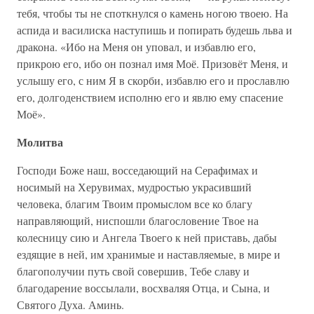
тебя, чтобы ты не споткнулся о камень ногою твоею. На
аспида и василиска наступишь и попирать будешь льва и
дракона. «Ибо на Меня он уповал, и избавлю его,
прикрою его, ибо он познал имя Моё. Призовёт Меня, и
услышу его, с ним Я в скорби, избавлю его и прославлю
его, долгоденствием исполню его и явлю ему спасение
Моё».
Молитва
Господи Боже наш, восседающий на Серафимах и
носимый на Херувимах, мудростью украсивший
человека, благим Твоим промыслом все ко благу
направляющий, ниспошли благословение Твое на
колесницу сию и Ангела Твоего к ней приставь, дабы
ездящие в ней, им хранимые и наставляемые, в мире и
благополучии путь свой совершив, Тебе славу и
благодарение воссылали, восхваляя Отца, и Сына, и
Святого Духа. Аминь.