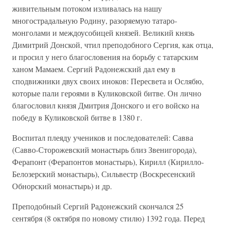
живительным потоком изливалась на нашу
многострадальную Родину, разоряемую татаро-
монголами и междоусобицей князей. Великий князь
Димитрий Донской, чтил преподобного Сергия, как отца,
и просил у него благословения на борьбу с татарским
ханом Мамаем. Сергий Радонежский дал ему в
сподвижники двух своих иноков: Пересвета и Ослябю,
которые пали героями в Куликовской битве. Он лично
благословил князя Дмитрия Донского и его войско на
победу в Куликовской битве в 1380 г.
Воспитал плеяду учеников и последователей: Савва
(Савво-Сторожевский монастырь близ Звенигорода),
Ферапонт (Ферапонтов монастырь), Кирилл (Кирилло-
Белозерский монастырь), Сильвестр (Воскресенский
Обнорский монастырь) и др.
Преподобный Сергий Радонежский скончался 25
сентября (8 октября по новому стилю) 1392 года. Перед