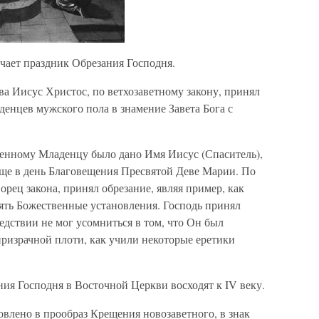
чает праздник Обрезания Господня.
ва Иисус Христос, по ветхозаветному закону, принял
денцев мужского пола в знамение Завета Бога с
енному Младенцу было дано Имя Иисус (Спаситель),
ще в день Благовещения Пресвятой Деве Марии. По
орец закона, принял обрезание, являя пример, как
ять Божественные установления. Господь принял
ледствии не мог усомниться в том, что Он был
ризрачной плоти, как учили некоторые еретики
ия Господня в Восточной Церкви восходят к IV веку.
овлено в прообраз Крещения новозаветного, в знак