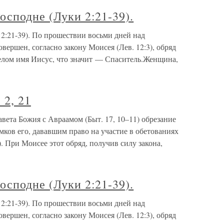
осподне (Луки 2:21-39).
2:21-39). По прошествии восьми дней над
ршен, согласно закону Моисея (Лев. 12:3), обряд
елом имя Иисус, что значит — Спаситель.Женщина,
 2, 21
авета Божия с Авраамом (Быт. 17, 10–11) обрезание
ков его, дававшим право на участие в обетованиях
. При Моисее этот обряд, получив силу закона,
осподне (Луки 2:21-39).
2:21-39). По прошествии восьми дней над
ршен, согласно закону Моисея (Лев. 12:3), обряд