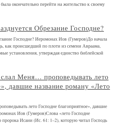
 была окончательно перейти на жительство к своему
разднуется Обрезание Господне?
езание Господне? Иеромонах Иов (Гумеров)До начала
ь, как происшедший по плоти из семени Авраама,
овые установления, утверждая единство библейской
послал Меня… проповедывать лето
», давшие название роману «Лето
роповедывать лето Господне благоприятное», давшие
ромонах Иов (Гумеров)Слова «лето Господне
 пророка Исаии (Ис. 61: 1–2), которую читал Господь